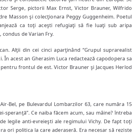
ctor Serge, pictorii Max Ernst, Victor Brauner, Wilfrido
dre Masson şi colecţionara Peggy Guggenheim. Poetul
njează ca toţi aceşti refugiaţi să fie luaţi sub aripa
, condus de Varian Fry.
an. Alţii din cei cinci aparţinând “Grupul suprarealist
ti. În acest an Gherasim Luca redactează capodopera sa
pentru frontul de est. Victor Brauner şi Jacques Herlod
la Air-Bel, pe Bulevardul Lombarzilor 63, care număra 15
izei-speranţă”. Ce naiba făcem acum, sau mâine? întreba
legile anti-evreieşti ale regimului Vichy. De fapt toţi
tura ori politica la care aderaseră. Era necesar să reziste