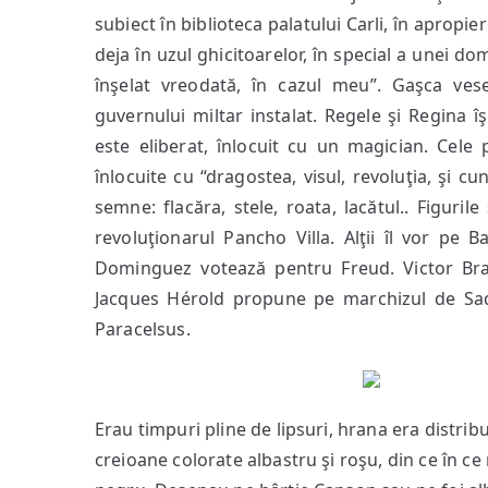
subiect în biblioteca palatului Carli, în apropi
deja în uzul ghicitoarelor, în special a unei 
înşelat vreodată, în cazul meu”. Gaşca ves
guvernului miltar instalat. Regele şi Regina îş
este eliberat, înlocuit cu un magician. Cele 
înlocuite cu “dragostea, visul, revoluţia, şi c
semne: flacăra, stele, roata, lacătul.. Figuril
revoluţionarul Pancho Villa. Alţii îl vor pe 
Dominguez votează pentru Freud. Victor Br
Jacques Hérold propune pe marchizul de Sade
Paracelsus.
Erau timpuri pline de lipsuri, hrana era distribu
creioane colorate albastru şi roşu, din ce în c