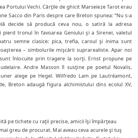
erea Portului Vechi. Cărţile de ghicit Marseieze Tarot erau
domne Sacco din Paris despre care Breton spunea: “Nu s-a
elă decide să producă ceva nou, o satiră la adresa
i pierd tronul în favoarea Geniului şi a Sirenei, valetul
patru semne clasice: pica, trefla, caroul şi inima sunt
unoaşterea – simbolurile mişcării suprarealiste. Apar noi
e sunt înlocuite prin tragere la sorţi. Ernst propune pe
Baudelaire. Andre Masson îl susţine pe poetul Novalis,
auner alege pe Hegel. Wilfredo Lam pe Lautréamont,
, Breton adaugă figura alchimistului dins ecolul XV,
ită pe tichete cu raţii precise, amicii îşi împărţeau
e mai greu de procurat. Mai aveau ceva acurele şi tuş