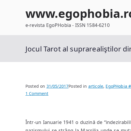
Skip
www.egophobia.r
to
content
e-revista EgoPHobia - ISSN 1584-6210
Jocul Tarot al suprarealiştilor di
Posted on
31/05/2017
Posted in
articole
,
EgoPHobia #
on
1 Comment
Jocul
Tarot
al
Într-un Ianuarie 1941 o duzină de “indezirabili”
suprarealiştilor
din
nazismului se strâng la Marsilia unde se muta