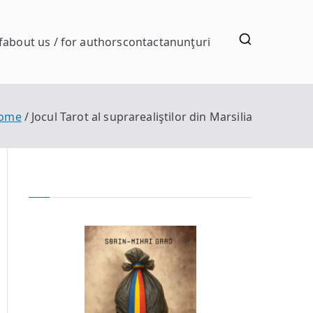
f
about us / for authors
contact
anunţuri
ome
Jocul Tarot al suprarealiştilor din Marsilia