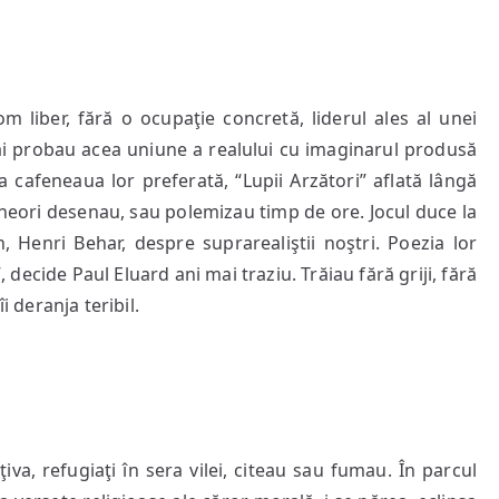
 liber, fără o ocupaţie concretă, liderul ales al unei
ăi probau acea uniune a realului cu imaginarul produsă
 cafeneaua lor preferată, “Lupii Arzători” aflată lângă
uneori desenau, sau polemizau timp de ore. Jocul duce la
n, Henri Behar, despre suprarealiştii noştri. Poezia lor
, decide Paul Eluard ani mai traziu. Trăiau fără griji, fără
i deranja teribil.
iva, refugiaţi în sera vilei, citeau sau fumau. În parcul