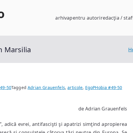
o
arhiva
pentru autori
redacţia / staf
n Marsilia
H
49-50
Tagged
Adrian Grauenfels
,
articole
,
EgoPHobia #49-50
de Adrian Grauenfels
, adică evrei, antifascişti şi apatrizi simţind apropierea
seră şi consulatele câtorva ţări neutre din Europa. Se