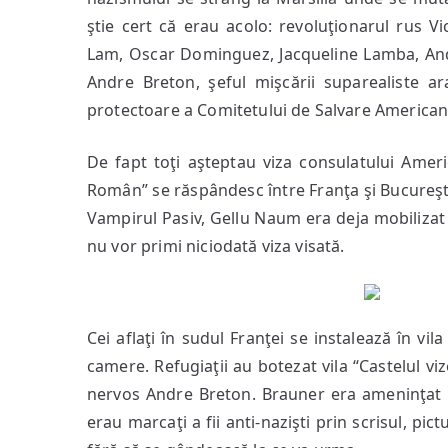
Marsilia
ştie cert că erau acolo: revoluţionarul rus Vi
Lam, Oscar Dominguez, Jacqueline Lamba, An
Andre Breton, şeful mişcării suparealiste ara
protectoare a Comitetului de Salvare American
De fapt toţi aşteptau viza consulatului Americ
Român” se răspândesc între Franţa şi Bucureş
Vampirul Pasiv, Gellu Naum era deja mobilizat 
nu vor primi niciodată viza visată.
Cei aflaţi în sudul Franţei se instalează în vi
camere. Refugiaţii au botezat vila “Castelul v
nervos Andre Breton. Brauner era ameninţat de 
erau marcaţi a fii anti-nazişti prin scrisul, pic