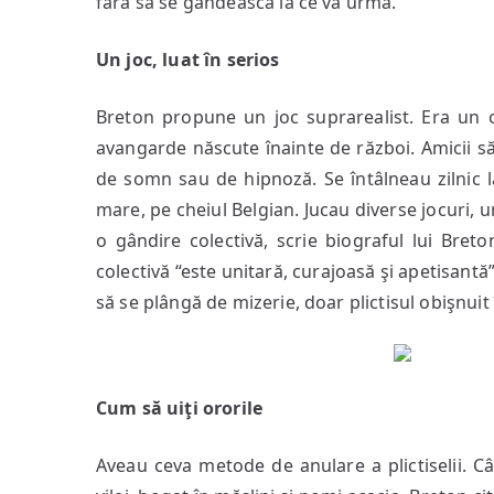
fără să se gândească la ce va urma.
Un joc, luat în serios
Breton propune un joc suprarealist. Era un om
avangarde născute înainte de război. Amicii s
de somn sau de hipnoză. Se întâlneau zilnic la
mare, pe cheiul Belgian. Jucau diverse jocuri, 
o gândire colectivă, scrie biograful lui Breto
colectivă “este unitară, curajoasă şi apetisantă”
să se plângă de mizerie, doar plictisul obişnuit î
Cum să uiţi ororile
Aveau ceva metode de anulare a plictiselii. Câţ