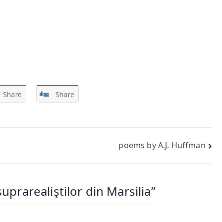
Share
Share
poems by A.J. Huffman
suprarealiştilor din Marsilia
”