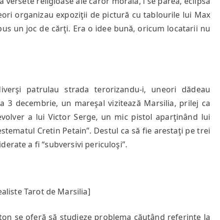
ta versete religioase ale căror morală, i se părea, eclipsa
ori organizau expoziţii de pictură cu tablourile lui Max
us un joc de cărţi. Era o idee bună, oricum locatarii nu
iverşi patrulau strada terorizandu-i, uneori dădeau
. La 3 decembrie, un mareşal vizitează Marsilia, prilej ca
 revolver a lui Victor Serge, un mic pistol aparţinând lui
estematul Cretin Petain”. Destul ca să fie arestaţi pe trei
erate a fi “subversivi periculoşi”.
ealiste Tarot de Marsilia]
eton se oferă să studieze problema căutând referinţe la