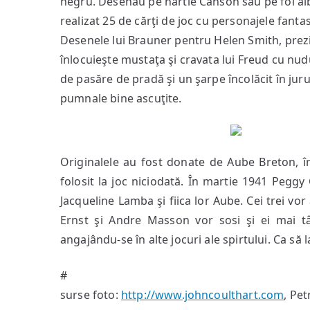
negru. Desenau pe hârtie Canson sau pe foi albe 
realizat 25 de cărţi de joc cu personajele fantast
Desenele lui Brauner pentru Helen Smith, pre
înlocuieşte mustaţa şi cravata lui Freud cu nud
de pasăre de pradă şi un şarpe încolăcit în jur
pumnale bine ascuţite.
Originalele au fost donate de Aube Breton, în
folosit la joc niciodată. În martie 1941 Pegg
Jacqueline Lamba şi fiica lor Aube. Cei trei vor
Ernst şi Andre Masson vor sosi şi ei mai tâ
angajându-se în alte jocuri ale spirtului. Ca să la
#
surse foto:
http://www.johncoulthart.com
, Pe