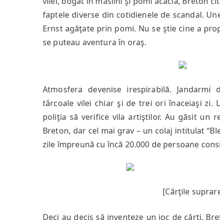
vilei, bogat în măslini şi pomi acacia, Breton ci
faptele diverse din cotidienele de scandal. Une
Ernst agăţate prin pomi. Nu se ştie cine a prop
se puteau aventura în oraş.
Atmosfera devenise irespirabilă. Jandarmi d
târcoale vilei chiar şi de trei ori înaceiaşi zi
poliţia să verifice vila artiştilor. Au găsit un
Breton, dar cel mai grav – un colaj intitulat “Bl
zile împreună cu încă 20.000 de persoane consid
[Cărţile suprar
Deci au decis să inventeze un joc de cărţi. Br