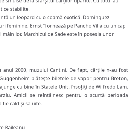
smulse de la sfârşitul cărţilor tipărite. Cu totul au
ice stabilite.
zintă un leopard cu o coamă exotică. Dominguez
uri feminine. Ernst îl ornează pe Pancho Villa cu un cap
ul mâinilor. Marchizul de Sade este în posesia unor
 anul 2000, muzului Cantini. De fapt, cărţile n-au fost
y Guggenheim plăteşte biletele de vapor pentru Breton,
 ajunge cu bine în Statele Unit, însoţiţi de Wilfredo Lam.
rziu. Amicii se reîntâlnesc pentru o scurtă perioada
 fie cald şi să uite.
tre Răileanu