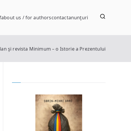
f
about us / for authors
contact
anunţuri
dan şi revista Minimum – o Istorie a Prezentului