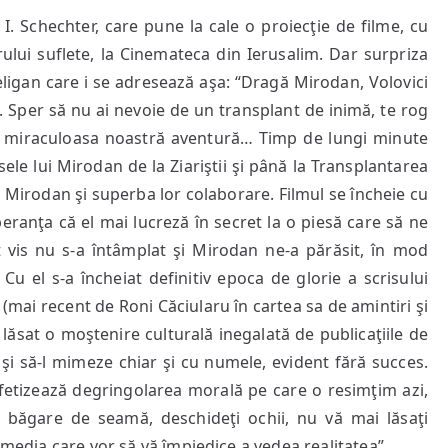
 I. Schechter, care pune la cale o proiecţie de filme, cu
ului suflete, la Cinemateca din Ierusalim. Dar surpriza
eligan care i se adresează aşa: “Dragă Mirodan, Volovici
. Sper să nu ai nevoie de un transplant de inimă, te rog
voc miraculoasa noastră aventură… Timp de lungi minute
sele lui Mirodan de la Ziariştii şi până la Transplantarea
 Mirodan şi superba lor colaborare. Filmul se încheie cu
eranţa că el mai lucreză în secret la o piesă care să ne
 vis nu s-a întâmplat şi Mirodan ne-a părăsit, în mod
 Cu el s-a încheiat definitiv epoca de glorie a scrisului
mai recent de Roni Căciularu în cartea sa de amintiri şi
 lăsat o moştenire culturală inegalată de publicaţiile de
şi să-l mimeze chiar şi cu numele, evident fără succes.
etizează degringolarea morală pe care o resimţim azi,
 cu băgare de seamă, deschideţi ochii, nu vă mai lăsaţi
-media care vor să vă împiedice a vedea realitatea”.