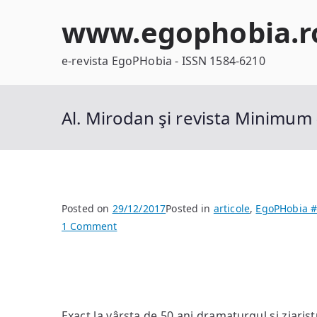
Skip
www.egophobia.r
to
content
e-revista EgoPHobia - ISSN 1584-6210
Al. Mirodan şi revista Minimum 
Posted on
29/12/2017
Posted in
articole
,
EgoPHobia 
on
1 Comment
Al.
Mirodan
şi
revista
Minimum
Exact la vârsta de 50 ani dramaturgul şi ziari