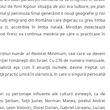
iul de Yom Kipour situaţia de aici era tulbure, pe plan
lanul şi peninsula Sinai generând o nouă geografie şi noi
a mulţi emigranţi din România care digerau cu greu limba
 la zi, accesibile în limba natală. Mirodan detectează
 mod firesc va continua meseria pe care o practicase în
 primul număr al Revistei Minimum, cea care va deveni
enţiei româneşti din Israel. Cu 276 de numere mensuale,
alistă aşa cum îi anunţă numele, devine treptat un
ă practic unică în ziaristică, în care o singură persoană
ri cu personaje influente ale culturii evreieşti, ca de
o Şerban, Soţii Juster, Norman Manea, poetul Andrei
n, Leon Volovici, Dorel Dorian, Gabriel Liiceanu, Lucian