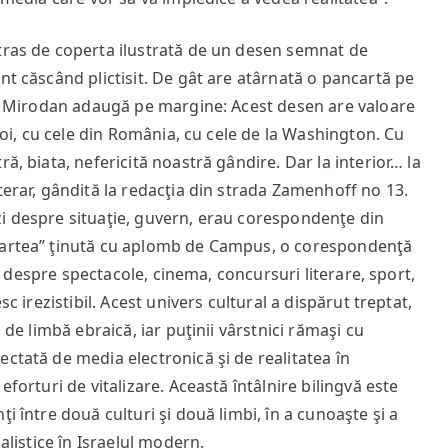
tras de coperta ilustrată de un desen semnat de
nt căscând plictisit. De gât are atârnată o pancartă pe
iar Mirodan adaugă pe margine: Acest desen are valoare
 noi, cu cele din România, cu cele de la Washington. Cu
ă, biata, nefericită noastră gândire. Dar la interior… la
terar, gândită la redacţia din strada Zamenhoff no 13.
i despre situaţie, guvern, erau corespondenţe din
“cartea” ţinută cu aplomb de Campus, o corespondenţă
ici despre spectacole, cinema, concursuri literare, sport,
sc irezistibil. Acest univers cultural a dispărut treptat,
 de limbă ebraică, iar puţinii vârstnici rămaşi cu
ctată de media electronică şi de realitatea în
eforturi de vitalizare. Această întâlnire bilingvă este
i între două culturi şi două limbi, în a cunoaşte şi a
alistice în Israelul modern.