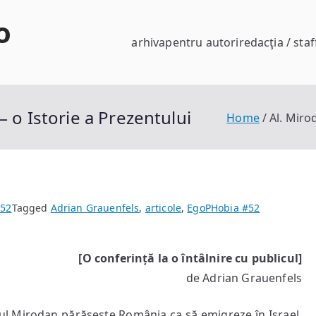
o
arhiva
pentru autori
redacţia / staf
– o Istorie a Prezentului
Home
Al. Miro
#52
Tagged
Adrian Grauenfels
,
articole
,
EgoPHobia #52
[O conferință la o întâlnire cu publicul]
de Adrian Grauenfels
stul Mirodan părăseşte România ca să emigreze în Israel.