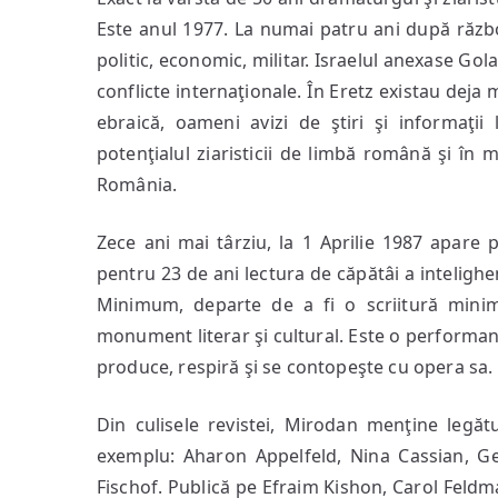
–
Este anul 1977. La numai patru ani după războ
o
politic, economic, militar. Israelul anexase Go
Istorie
conflicte internaţionale. În Eretz existau dej
a
ebraică, oameni avizi de ştiri şi informaţii
Prezentului
potenţialul ziaristicii de limbă română şi în
România.
Zece ani mai târziu, la 1 Aprilie 1987 apare
pentru 23 de ani lectura de căpătâi a inteligh
Minimum, departe de a fi o scriitură minim
monument literar şi cultural. Este o performanţ
produce, respiră şi se contopeşte cu opera sa.
Din culisele revistei, Mirodan menţine legătu
exemplu: Aharon Appelfeld, Nina Cassian, Ge
Fischof. Publică pe Efraim Kishon, Carol Feldma