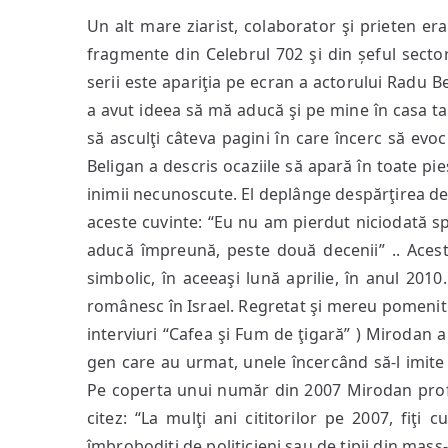
Un alt mare ziarist, colaborator şi prieten era
fragmente din Celebrul 702 şi din șeful sector
serii este apariţia pe ecran a actorului Radu B
a avut ideea să mă aducă şi pe mine în casa ta
să asculţi câteva pagini în care încerc să e
Beligan a descris ocaziile să apară în toate pie
inimii necunoscute. El deplânge despărţirea de
aceste cuvinte: “Eu nu am pierdut niciodată sp
aducă împreună, peste două decenii” .. Acest
simbolic, în aceeaşi lună aprilie, în anul 2010.
românesc în Israel. Regretat şi mereu pomenit (
interviuri “Cafea şi Fum de ţigară” ) Mirodan a
gen care au urmat, unele încercând să-l imite 
Pe coperta unui număr din 2007 Mirodan prof
citez: “La mulţi ani cititorilor pe 2007, fiţi
îmbrobodiţi de politicieni sau de tipii din mass