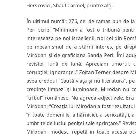
Herscovici, Shaul Carmel, printre alții.
În ultimul număr, 276, cel de rămas bun de la
Peri scrie: “Minimum a fost o tribună pentr
interesează pe noi israelienii, noi cei din Rom
pe mecanismul de a stârni interes, pe drept
Mirodan şi de graficiana Sanda Peri. Îmi adu
revistei, lună de lună. Apreciam umorul, ca
corupţiei, ignoranţei.” Zoltan Terner despre Mi
avea credoul “Caută viaţa şi nu literatura”, pe 
credinţe limpezi şi luminoase. Mirodan nu co
“tribul” românesc. Nu agreea adjectivele. Era
Mirodan: “Creaţia lui Mirodan a fost rezultatul 
în toate domeniile, a hărniciei, a seriozităţii
umbrite de luciul peniţei sale sprinţare.” Revi
Mirodan, modest, repetă în toate aceste oc