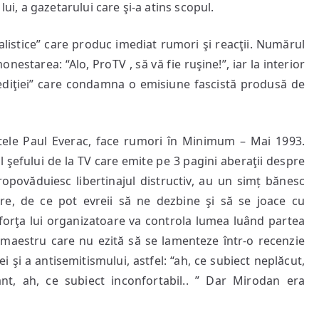
lui, a gazetarului care şi-a atins scopul.
alistice” care produc imediat rumori şi reacţii. Numărul
nestarea: “Alo, ProTV , să vă fie ruşine!”, iar la interior
 ediţiei” care condamna o emisiune fascistă produsă de
tele Paul Everac, face rumori în Minimum – Mai 1993.
l şefului de la TV care emite pe 3 pagini aberaţii despre
ropovăduiesc libertinajul distructiv, au un simț bănesc
are, de ce pot evreii să ne dezbine şi să se joace cu
forţa lui organizatoare va controla lumea luând partea
 maestru care nu ezită să se lamenteze într-o recenzie
ei şi a antisemitismului, astfel: “ah, ce subiect neplăcut,
ant, ah, ce subiect inconfortabil.. ” Dar Mirodan era