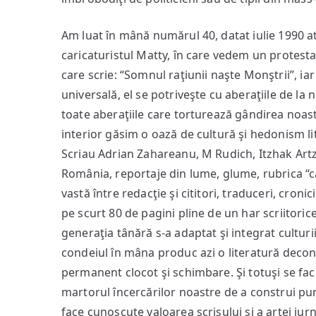
Am luat în mână numărul 40, datat iulie 1990 a
caricaturistul Matty, în care vedem un protesta
care scrie: “Somnul raţiunii naşte Monştrii”, 
universală, el se potriveşte cu aberaţiile de la
toate aberaţiile care torturează gândirea noastr
interior găsim o oază de cultură şi hedonism li
Scriau Adrian Zahareanu, M Rudich, Itzhak Artz
România, reportaje din lume, glume, rubrica 
vastă între redacţie şi cititori, traduceri, cron
pe scurt 80 de pagini pline de un har scriitorice
generaţia tânără s-a adaptat şi integrat culturii
condeiul în mâna produc azi o literatură decone
permanent clocot şi schimbare. Şi totuşi se fac 
martorul încercărilor noastre de a construi punţ
face cunoscute valoarea scrisului şi a artei jurn