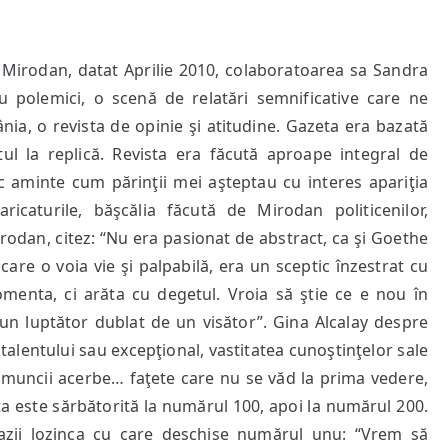
 Mirodan, datat Aprilie 2010, colaboratoarea sa Sandra
u polemici, o scenă de relatări semnificative care ne
ânia, o revista de opinie şi atitudine. Gazeta era bazată
ul la replică. Revista era făcută aproape integral de
c aminte cum părinţii mei aşteptau cu interes apariţia
ricaturile, băşcălia făcută de Mirodan politicenilor,
rodan, citez: “Nu era pasionat de abstract, ca şi Goethe
care o voia vie şi palpabilă, era un sceptic înzestrat cu
menta, ci arăta cu degetul. Vroia să ştie ce e nou în
 un luptător dublat de un visător”. Gina Alcalay despre
talentului sau excepţional, vastitatea cunoştinţelor sale
, a muncii acerbe… faţete care nu se văd la prima vedere,
sta este sărbătorită la numărul 100, apoi la numărul 200.
azii lozinca cu care deschise numărul unu: “Vrem să