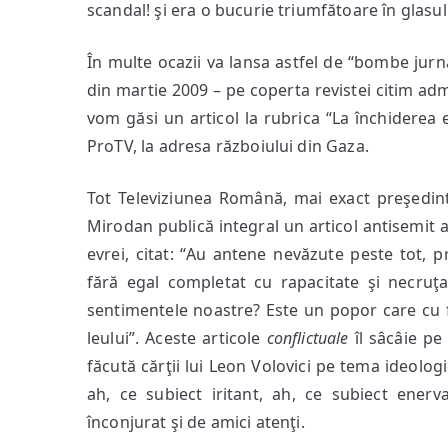
scandal! şi era o bucurie triumfătoare în glasul 
În multe ocazii va lansa astfel de “bombe jurn
din martie 2009 – pe coperta revistei citim admo
vom găsi un articol la rubrica “La închiderea
ProTV, la adresa războiului din Gaza.
Tot Televiziunea Română, mai exact preşedin
Mirodan publică integral un articol antisemit a
evrei, citat: “Au antene nevăzute peste tot, p
fără egal completat cu rapacitate şi necruţ
sentimentele noastre? Este un popor care cu 
leului”. Aceste articole
conflictuale
îl sâcâie pe
făcută cărţii lui Leon Volovici pe tema ideologi
ah, ce subiect iritant, ah, ce subiect enerv
înconjurat şi de amici atenţi.