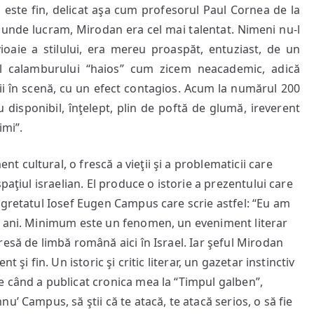
i este fin, delicat aşa cum profesorul Paul Cornea de la
a unde lucram, Mirodan era cel mai talentat. Nimeni nu-l
vioaie a stilului, era mereu proaspăt, entuziast, de un
 al calamburului “haios” cum zicem neacademic, adică
rii în scenă, cu un efect contagios. Acum la numărul 200
u disponibil, înţelept, plin de poftă de glumă, ireverent
imi”.
cultural, o frescă a vieţii şi a problematicii care
paţiul israelian. El produce o istorie a prezentului care
egretatul Iosef Eugen Campus care scrie astfel: “Eu am
6 ani. Minimum este un fenomen, un eveniment literar
esă de limbă română aici în Israel. Iar şeful Mirodan
 şi fin. Un istoric şi critic literar, un gazetar instinctiv
 când a publicat cronica mea la “Timpul galben”,
’ Campus, să ştii că te atacă, te atacă serios, o să fie