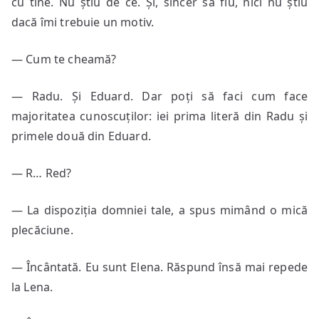
cu tine. Nu știu de ce. Și, sincer să fiu, nici nu știu
dacă îmi trebuie un motiv.
— Cum te cheamă?
— Radu. Și Eduard. Dar poți să faci cum face
majoritatea cunoscuților: iei prima literă din Radu și
primele două din Eduard.
— R… Red?
— La dispoziția domniei tale, a spus mimând o mică
plecăciune.
— Încântată. Eu sunt Elena. Răspund însă mai repede
la Lena.