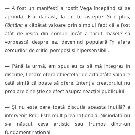
— A fost un manifest! a rostit Vega începând să se
aprindă. Era dadaist, la ce te aștepți? Și-n plus,
Fântâna
a căpătat valoare prin simplul fapt că a fost
atât de ieșită din comun încât a făcut masele să
vorbească despre ea, devenind populară în afara
cercurilor de critici pompoși și hipersensibili.
— Până la urmă, am spus eu ca să mă integrez în
discuție, fiecare oferă obiectelor de artă atâta valoare
câtă simtă că poate să ofere. Intenția creatorului nu
prea are cine știe ce efect asupra reacției publicului.
— Și nu este oare toată discuția aceasta inutilă? a
intervenit Red. Este mult prea rațională. Niciodată nu
s-a născut ceva artistic sau frumos dintr-un
fundament rațional.