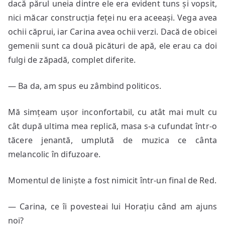
dacă părul uneia dintre ele era evident tuns și vopsit,
nici măcar construcția feței nu era aceeași. Vega avea
ochii căprui, iar Carina avea ochii verzi. Dacă de obicei
gemenii sunt ca două picături de apă, ele erau ca doi
fulgi de zăpadă, complet diferite.
— Ba da, am spus eu zâmbind politicos.
Mă simțeam ușor inconfortabil, cu atât mai mult cu
cât după ultima mea replică, masa s-a cufundat într-o
tăcere jenantă, umplută de muzica ce cânta
melancolic în difuzoare.
Momentul de liniște a fost nimicit într-un final de Red.
— Carina, ce îi povesteai lui Horațiu când am ajuns
noi?