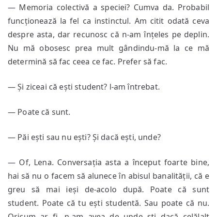
— Memoria colectivă a speciei? Cumva da. Probabil
funcționează la fel ca instinctul. Am citit odată ceva
despre asta, dar recunosc că n-am înțeles pe deplin.
Nu mă obosesc prea mult gândindu-mă la ce mă
determină să fac ceea ce fac. Prefer să fac.
— Și ziceai că ești student? l-am întrebat.
— Poate că sunt.
— Păi ești sau nu ești? Și dacă ești, unde?
— Of, Lena. Conversația asta a început foarte bine,
hai să nu o facem să alunece în abisul banalității, că e
greu să mai ieși de-acolo după. Poate că sunt
student. Poate că tu ești studentă. Sau poate că nu.
Oricum ar fi, n-am avea de unde ști dacă celălalt