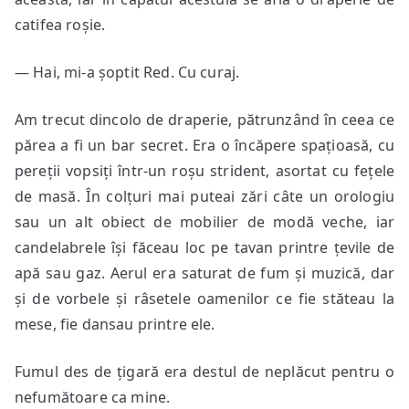
catifea roșie.
— Hai, mi-a șoptit Red. Cu curaj.
Am trecut dincolo de draperie, pătrunzând în ceea ce
părea a fi un bar secret. Era o încăpere spațioasă, cu
pereții vopsiți într-un roșu strident, asortat cu fețele
de masă. În colțuri mai puteai zări câte un orologiu
sau un alt obiect de mobilier de modă veche, iar
candelabrele își făceau loc pe tavan printre țevile de
apă sau gaz. Aerul era saturat de fum și muzică, dar
și de vorbele și râsetele oamenilor ce fie stăteau la
mese, fie dansau printre ele.
Fumul des de țigară era destul de neplăcut pentru o
nefumătoare ca mine.