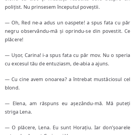
polițist. Nu prinsesem începutul poveștii.
— Oh, Red ne-a adus un oaspete! a spus fata cu păr
negru observându-mă și oprindu-se din povestit. Ce
plăcere!
— Ușor, Carina! i-a spus fata cu păr mov. Nu o speria
cu excesul tău de entuziasm, de-abia a ajuns.
— Cu cine avem onoarea? a întrebat mustăciosul cel
blond.
— Elena, am răspuns eu așezându-mă. Mă puteți
striga Lena.
— O plăcere, Lena. Eu sunt Horațiu. Iar don’șoarele