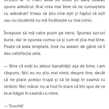
spune adevărul. N-ai vrea mai bine să ne cunoaștem
cu adevărat? Vreau să știu cine ești și faptul că ești
sau nu studentă nu mă încălzește cu mai nimic.
Începuse să mă calce puțin pe nervi. Spunea lucruri
bune, dar le spunea cumva ca și cum el știa mai bine.
Poate că avea dreptate, însă nu aveam de gând să îi
dau satisfacția asta.
— Bine că eviți tu abisul banalității așa de bine, i-am
răspuns. Nici eu nu știu mai nimic despre tine, decât
că ne place același trupă și că te bagi în seamă cu
străinii. Nici măcar nu ai fost în stare să îmi spui de ce
te-ai băgat în seamă cu mine.
— Touché!