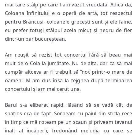
mai tare stâlp pe care l-am văzut vreodată. Adică da,
Coloana Infinitului e o operă de artă, tot respectul
pentru Brâncuși, coloanele grecești sunt și ele faine,
eu prefer totuși stâlpul acela micuț și negru de fier
dintr-un bar bucureștean.
Am reușit să rezist tot concertul fără să beau mai
mult de o Cola la jumătate. Nu de alta, dar ca să mai
cumpăr altceva ar fi trebuit să înot printr-o mare de
oameni. M-am dus însă la tejghea după terminarea
concertului și am mai cerut una.
Barul s-a eliberat rapid, lăsând să se vadă cât de
spațios era de fapt. Sorbeam cu paiul din sticla rece
în timp ce mă roteam pe un scaun și priveam tavanul
înalt al încăperii, fredonând melodia cu care se