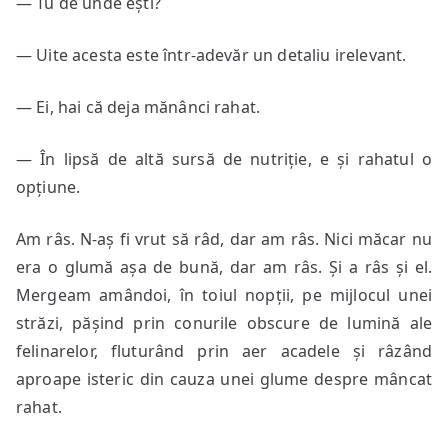
— Tu de unde ești?
— Uite acesta este într-adevăr un detaliu irelevant.
— Ei, hai că deja mănânci rahat.
— În lipsă de altă sursă de nutriție, e și rahatul o
opțiune.
Am râs. N-aș fi vrut să râd, dar am râs. Nici măcar nu
era o glumă așa de bună, dar am râs. Și a râs și el.
Mergeam amândoi, în toiul nopții, pe mijlocul unei
străzi, pășind prin conurile obscure de lumină ale
felinarelor, fluturând prin aer acadele și râzând
aproape isteric din cauza unei glume despre mâncat
rahat.