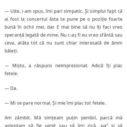
— Uite, i-am spus, îmi pari simpatic. Și simplul fapt că
ai fost la concertul ăsta te pune pe o poziție foarte
bună în ochii mei, dar. E mai bine să nu îți faci vreo
speranță legată de mine. Nu c-aș fi eu vreo sfântă sau
ceva, atâta tot că nu sunt chiar interesată de ămm
băieți.
— Mișto, a răspuns neimpresionat. Adică îți plac
fetele.
— Da.
— Mi se pare normal. Și mie îmi plac tot fetele.
Am zâmbit. Mă simțeam puțin penibil, parcă mă
așteptam să fie uimit sau să îmi zică „pa” și să