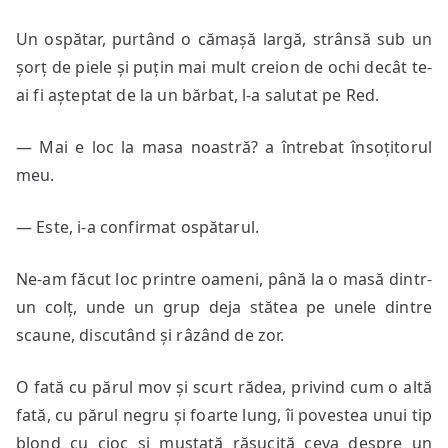
Un ospătar, purtând o cămașă largă, strânsă sub un
șorț de piele și puțin mai mult creion de ochi decât te-
ai fi așteptat de la un bărbat, l-a salutat pe Red.
— Mai e loc la masa noastră? a întrebat însoțitorul
meu.
— Este, i-a confirmat ospătarul.
Ne-am făcut loc printre oameni, până la o masă dintr-
un colț, unde un grup deja stătea pe unele dintre
scaune, discutând și râzând de zor.
O fată cu părul mov și scurt rădea, privind cum o altă
fată, cu părul negru și foarte lung, îi povestea unui tip
blond cu cioc și mustață răsucită ceva despre un