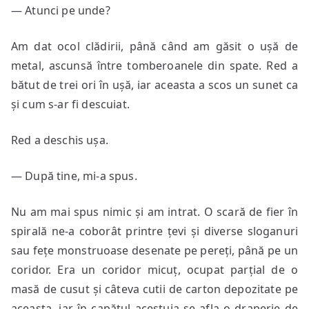
— Atunci pe unde?
Am dat ocol clădirii, până când am găsit o ușă de
metal, ascunsă între tomberoanele din spate. Red a
bătut de trei ori în ușă, iar aceasta a scos un sunet ca
și cum s-ar fi descuiat.
Red a deschis ușa.
— După tine, mi-a spus.
Nu am mai spus nimic și am intrat. O scară de fier în
spirală ne-a coborât printre țevi și diverse sloganuri
sau fețe monstruoase desenate pe pereți, până pe un
coridor. Era un coridor micuț, ocupat parțial de o
masă de cusut și câteva cutii de carton depozitate pe
aceasta, iar în capătul acestuia se afla o draperie de