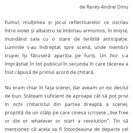
Străini,
de Rareș-Andrei Dinu
acadele
și
Fumul, mulțimea și jocul reflectoarelor ce oscilau
amintiri
între violet și albastru se îmbinau armonios, în liniște,
inundând sala cu o stare de teribilă anticipație.
Luminile s-au îndreptat spre scenă, unde membrii
trupei își făcuseră apariția pe furiș. Un fior s-a
împrăștiat în tot publicul în secunda în care tăcerea a
fost răpusă de primul acord de chitară.
Nu eram chiar în fața scenei, dar aveam un loc destul
de bun. Stăteam suficient de aproape cât să pot privi
în ochi chitaristul din partea dreaptă a scenei,
proptită de un stâlp pe care cineva scrisese „live free
or die or whatever or start a revolution”. Țin să
menționez că acela va fi întotdeauna de departe cel