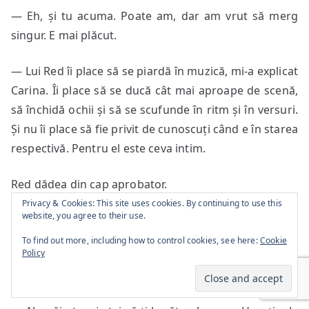
— Eh, și tu acuma. Poate am, dar am vrut să merg
singur. E mai plăcut.
— Lui Red îi place să se piardă în muzică, mi-a explicat
Carina. Îi place să se ducă cât mai aproape de scenă,
să închidă ochii și să se scufunde în ritm și în versuri.
Și nu îi place să fie privit de cunoscuți când e în starea
respectivă. Pentru el este ceva intim.
Red dădea din cap aprobator.
Privacy & Cookies: This site uses cookies. By continuing to use this
website, you agree to their use.
— Presupun că l-ai văzut și tu la concert, nu?
To find out more, including how to control cookies, see here:
Cookie
Policy
— De fapt, nu ne-am întâlnit până după terminarea
concertului.