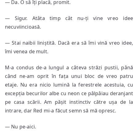
— Da. O să îți placă, promit.
— Sigur. Atâta timp cât nu-ți vine vreo idee
necuviincioasă.
— Stai naibii liniștită. Dacă era să îmi vină vreo idee,
îmi venea de mult.
M-a condus de-a lungul a câteva străzi pustii, până
când ne-am oprit în fața unui bloc de vreo patru
etaje. Nu era nicio lumină la ferestrele acestuia, cu
excepția becurilor albe cu neon ce pâlpâiau deranjant
pe casa scării. Am pășit instinctiv către ușa de la
intrare, dar Red mi-a făcut semn să mă opresc.
— Nu pe-aici.