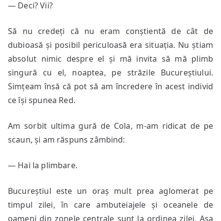
— Deci? Vii?
Să nu credeți că nu eram conștientă de cât de
dubioasă și posibil periculoasă era situația. Nu știam
absolut nimic despre el și mă invita să mă plimb
singură cu el, noaptea, pe străzile Bucureștiului.
Simțeam însă că pot să am încredere în acest individ
ce își spunea Red.
Am sorbit ultima gură de Cola, m-am ridicat de pe
scaun, și am răspuns zâmbind:
— Hai la plimbare.
Bucureștiul este un oraș mult prea aglomerat pe
timpul zilei, în care ambuteiajele și oceanele de
oameni din zonele centrale sunt la ordinea zilei. Așa