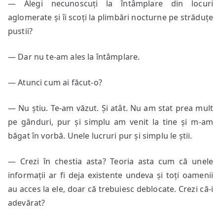
— Alegi necunoscuți la întâmplare din locuri
aglomerate și îi scoți la plimbări nocturne pe străduțe
pustii?
— Dar nu te-am ales la întâmplare.
— Atunci cum ai făcut-o?
— Nu știu. Te-am văzut. Și atât. Nu am stat prea mult
pe gânduri, pur și simplu am venit la tine și m-am
băgat în vorbă. Unele lucruri pur și simplu le știi.
— Crezi în chestia asta? Teoria asta cum că unele
informații ar fi deja existente undeva și toți oamenii
au acces la ele, doar că trebuiesc deblocate. Crezi că-i
adevărat?