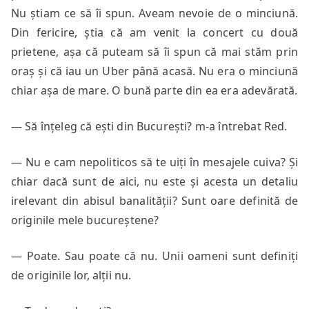
Nu știam ce să îi spun. Aveam nevoie de o minciună.
Din fericire, știa că am venit la concert cu două
prietene, așa că puteam să îi spun că mai stăm prin
oraș și că iau un Uber până acasă. Nu era o minciună
chiar așa de mare. O bună parte din ea era adevărată.
— Să înțeleg că ești din București? m-a întrebat Red.
— Nu e cam nepoliticos să te uiți în mesajele cuiva? Și
chiar dacă sunt de aici, nu este și acesta un detaliu
irelevant din abisul banalității? Sunt oare definită de
originile mele bucureștene?
— Poate. Sau poate că nu. Unii oameni sunt definiți
de originile lor, alții nu.