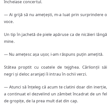
încheiase concertul.
— Ai grijă să nu amețești, m-a luat prin surprindere o
voce.
Un tip în jachetă de piele apăruse ca de nicăieri lângă
mine.
— Nu amețesc așa ușor, i-am răspuns puțin amețită.
Stătea proptit cu coatele de tejghea. Cârlionții săi
negri și deloc aranjați îi intrau în ochii verzi.
— Atunci să înțeleg că acum te clatini doar din inerție,
a continuat el dezvelind un zâmbet încadrat de un fel
de gropițe, de la prea mult dat din cap.