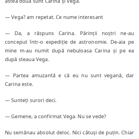
astea două sunt Carina și Vega.
— Vega? am repetat. Ce nume interesant
— Da, a răspuns Carina. Părinții noștri ne-au
conceput într-o expediție de astronomie. De-aia pe
mine m-au numit după nebuloasa Carina și pe ea
după steaua Vega.
— Partea amuzantă e că eu nu sunt vegană, dar
Carina este.
— Sunteți surori deci.
— Gemene, a confirmat Vega. Nu se vede?
Nu semănau absolut deloc. Nici câtuși de puțin. Chiar