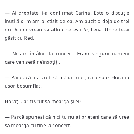
— Ai dreptate, i-a confirmat Carina. Este o discuție
inutilă și m-am plictisit de ea. Am auzit-o deja de trei
ori. Acum vreau să aflu cine ești
tu
, Lena. Unde te-ai
găsit cu Red.
— Ne-am întâlnit la concert. Eram singurii oameni
care veniseră neînsoțiți.
— Păi dacă n-a vrut să mă ia cu el, i-a a spus Horațiu
ușor bosumflat.
Horațiu ar fi vrut să meargă și el?
— Parcă spuneai că nici tu nu ai prieteni care să vrea
să meargă cu tine la concert.