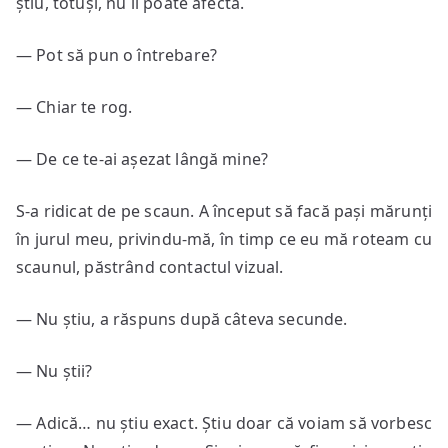
știu, totuși, nu îi poate afecta.
— Pot să pun o întrebare?
— Chiar te rog.
— De ce te-ai așezat lângă mine?
S-a ridicat de pe scaun. A început să facă pași mărunți
în jurul meu, privindu-mă, în timp ce eu mă roteam cu
scaunul, păstrând contactul vizual.
— Nu știu, a răspuns după câteva secunde.
— Nu știi?
— Adică… nu știu exact. Știu doar că voiam să vorbesc