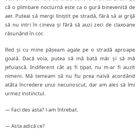
că o plimbare nocturnă este ca o gură binevenită de
aer. Puteai să mergi liniștit pe stradă, fără să ai grijă
să nu intri în cineva și fără să auzi zeci de claxoane
răsunând în cor.
Red și cu mine pășeam agale pe o stradă aproape
goală. Dacă voia, putea să mă bată măr și să mă
jefuiască. Indiferent cât aș fi țipat, nu m-ar fi auzit
nimeni. Mă temeam să nu fiu prea naivă acordând
atâta încredere unui necunoscut, dar am ales să îmi
urmez instinctul.
— Faci des asta? l-am întrebat.
— Asta adică ce?