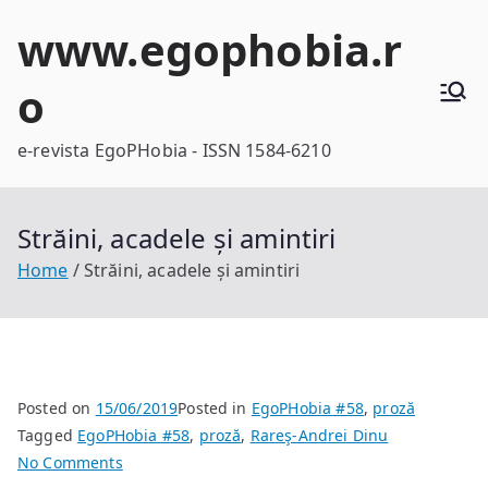
Skip
www.egophobia.r
to
content
o
e-revista EgoPHobia - ISSN 1584-6210
Străini, acadele și amintiri
Home
Străini, acadele și amintiri
Posted on
15/06/2019
Posted in
EgoPHobia #58
,
proză
Tagged
EgoPHobia #58
,
proză
,
Rareş-Andrei Dinu
on
No Comments