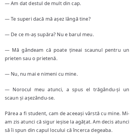
— Am dat destul de mult din cap.
— Te superi dacă mă așez lângă tine?
— De ce m-aș supăra? Nu e barul meu.
— Mă gândeam că poate țineai scaunul pentru un
prieten sau o prietenă.
— Nu, nu mai e nimeni cu mine.
— Norocul meu atunci, a spus el trăgându-și un
scaun și așezându-se.
Părea a fi student, cam de aceeași vârstă cu mine. Mi-
am zis atunci că sigur ieșise la agățat. Am decis atunci
să îi spun din capul locului că încerca degeaba.