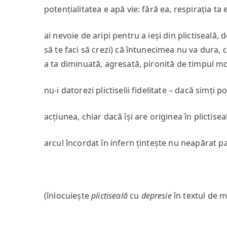
potențialitatea e apă vie: fără ea, respirația ta 
ai nevoie de aripi pentru a ieși din plictiseală, d
să te faci să crezi) că întunecimea nu va dura, c
a ta diminuată, agresată, pironită de timpul m
nu-i datorezi plictiselii fidelitate ­– dacă simți
acțiunea, chiar dacă își are originea în plictise
arcul încordat în infern țintește nu neapărat pa
(înlocuiește
plictiseală
cu
depresie
în textul de ma