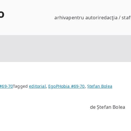
o
arhiva
pentru autori
redacţia / staf
#69-70
Tagged
editorial
,
EgoPHobia #69-70
,
Ștefan Bolea
de Ștefan Bolea