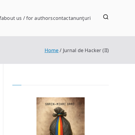
f
about us / for authors
contact
anunţuri
Home
Jurnal de Hacker (II)