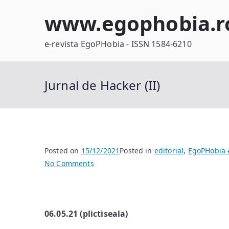
Skip
www.egophobia.r
to
content
e-revista EgoPHobia - ISSN 1584-6210
Jurnal de Hacker (II)
Posted on
15/12/2021
Posted in
editorial
,
EgoPHobia 
on
No Comments
Jurnal
de
Hacker
06.05.21 (plictiseala)
(II)