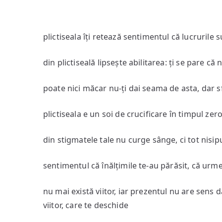
plictiseala îți retează sentimentul că lucrurile s
din plictiseală lipsește abilitarea: ți se pare că 
poate nici măcar nu-ți dai seama de asta, dar s
plictiseala e un soi de crucificare în timpul ze
din stigmatele tale nu curge sânge, ci tot nisip
sentimentul că înălțimile te-au părăsit, că urm
nu mai există viitor, iar prezentul nu are sens 
viitor, care te deschide