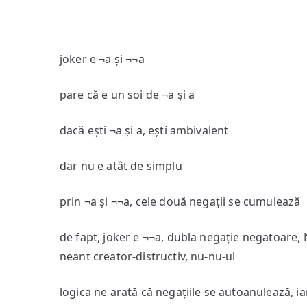
joker e ¬a și ¬¬a
pare că e un soi de ¬a și a
dacă ești ¬a și a, ești ambivalent
dar nu e atât de simplu
prin ¬a și ¬¬a, cele două negații se cumulează
de fapt, joker e ¬¬a, dubla negație negatoare, N
neant creator-distructiv, nu-nu-ul
logica ne arată că negațiile se autoanulează, i