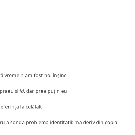
tă vreme n-am fost noi înșine
upraeu și
id
, dar prea puțin eu
eferința la celălalt
u a sonda problema identității: mă deriv din copia