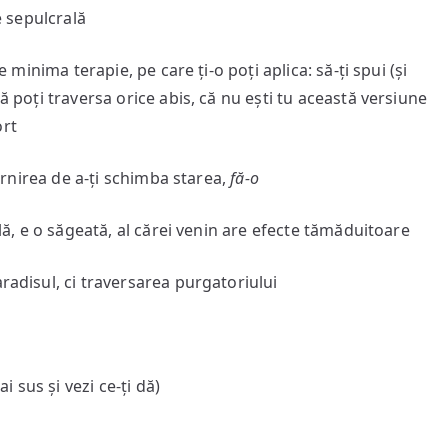
e sepulcrală
e minima terapie, pe care ți-o poți aplica: să-ți spui (și
ă poți traversa orice abis, că nu ești tu această versiune
ort
 pornirea de a-ți schimba starea,
fă-o
ală, e o săgeată, al cărei venin are efecte tămăduitoare
radisul, ci traversarea purgatoriului
i sus și vezi ce-ți dă)