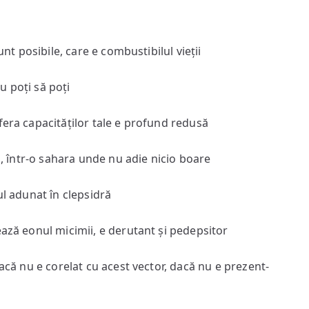
unt posibile, care e combustibilul vieții
nu poți să poți
fera capacităților tale e profund redusă
ro, într-o sahara unde nu adie nicio boare
ul adunat în clepsidră
ează eonul micimii, e derutant și pedepsitor
dacă nu e corelat cu acest vector, dacă nu e prezent-