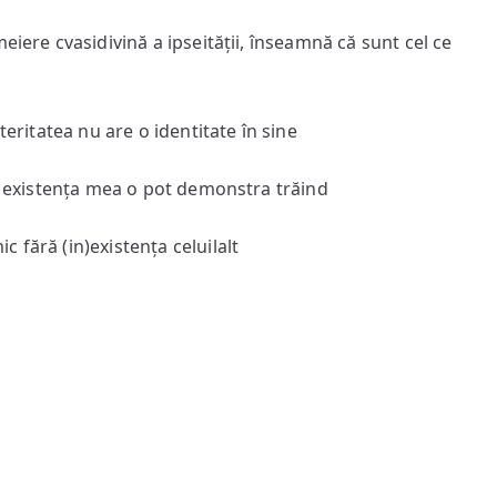
eiere cvasidivină a ipseității, înseamnă că sunt cel ce
teritatea nu are o identitate în sine
ar existența mea o pot demonstra trăind
 fără (in)existența celuilalt