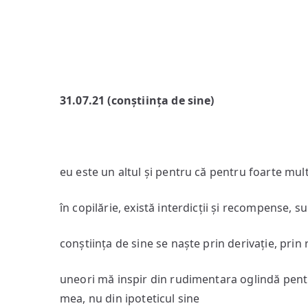
31.07.21 (conștiința de sine)
eu este un altul și pentru că pentru foarte mul
în copilărie, există interdicții și recompense, s
conștiința de sine se naște prin derivație, prin r
uneori mă inspir din rudimentara oglindă pentr
mea, nu din ipoteticul sine