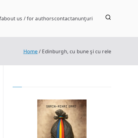
f
about us / for authors
contact
anunţuri
Home
Edinburgh, cu bune şi cu rele