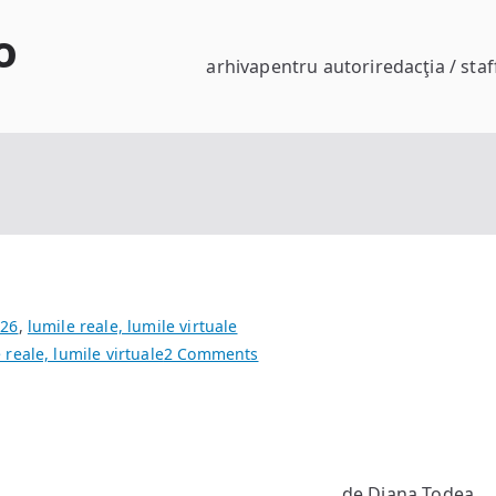
o
arhiva
pentru autori
redacţia / staf
#26
,
lumile reale, lumile virtuale
on
 reale, lumile virtuale
2 Comments
Edinburgh,
cu
bune
şi
cu
de Diana Todea