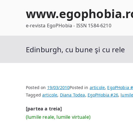
Skip
www.egophobia.r
to
content
e-revista EgoPHobia - ISSN 1584-6210
Edinburgh, cu bune şi cu rele
Posted on
19/03/2010
Posted in
articole
,
EgoPHobia 
Tagged
articole
,
Diana Todea
,
EgoPHobia #26
,
lumile
[partea a treia]
(lumile reale, lumile virtuale)