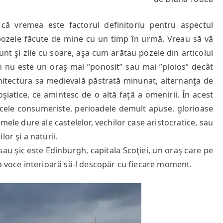
rele
că vremea este factorul definitoriu pentru aspectul
e pozele făcute de mine cu un timp în urmă. Vreau să vă
nt şi zile cu soare, aşa cum arătau pozele din articolul
 nu este un oraş mai ”ponosit” sau mai ”ploios” decât
hitectura sa medievală păstrată minunat, alternanţa de
oşiatice, ce amintesc de o altă faţă a omenirii. În acest
 cele consumeriste, perioadele demult apuse, glorioase
mele dure ale castelelor, vechilor case aristocratice, sau
or şi a naturii.
sau şic este Edinburgh, capitala Scoţiei, un oraş care pe
oce interioară să-l descopăr cu fiecare moment.