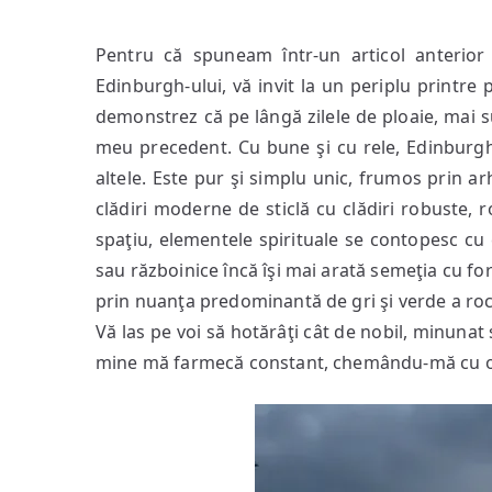
Pentru că spuneam într-un articol anterior 
Edinburgh-ului, vă invit la un periplu printr
demonstrez că pe lângă zilele de ploaie, mai su
meu precedent. Cu bune şi cu rele, Edinburgh
altele. Este pur şi simplu unic,
frumos prin ar
clădiri moderne de sticlă cu clădiri robuste, r
spaţiu, elementele spirituale se contopesc cu
sau războinice încă îşi mai arată semeţia cu for
prin nuanţa predominantă de gri şi verde a rocil
Vă las pe voi să hotărâţi cât de nobil, minunat 
mine mă farmecă constant, chemându-mă cu o v