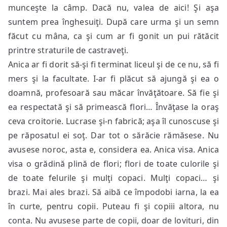
munceşte la câmp. Dacă nu, valea de aici! Şi aşa
suntem prea înghesuiţi. După care urma şi un semn
făcut cu mâna, ca şi cum ar fi gonit un pui rătăcit
printre straturile de castraveţi.
Anica ar fi dorit să-şi fi terminat liceul şi de ce nu, să fi
mers şi la facultate. I-ar fi plăcut să ajungă şi ea o
doamnă, profesoară sau măcar învăţătoare. Să fie şi
ea respectată şi să primească flori… Învăţase la oraş
ceva croitorie. Lucrase şi-n fabrică; aşa îl cunoscuse şi
pe răposatul ei soţ. Dar tot o sărăcie rămăsese. Nu
avusese noroc, asta e, considera ea. Anica visa. Anica
visa o grădină plină de flori; flori de toate culorile şi
de toate felurile şi mulţi copaci. Mulţi copaci… şi
brazi. Mai ales brazi. Să aibă ce împodobi iarna, la ea
în curte, pentru copii. Puteau fi şi copiii altora, nu
conta. Nu avusese parte de copii, doar de lovituri, din