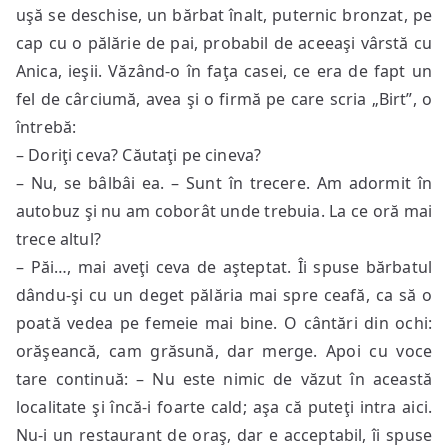
uşă se deschise, un bărbat înalt, puternic bronzat, pe
cap cu o pălărie de pai, probabil de aceeaşi vârstă cu
Anica, ieşii. Văzând-o în faţa casei, ce era de fapt un
fel de cârciumă, avea şi o firmă pe care scria „Birt”, o
întrebă:
– Doriţi ceva? Căutaţi pe cineva?
– Nu, se bâlbâi ea. – Sunt în trecere. Am adormit în
autobuz şi nu am coborât unde trebuia. La ce oră mai
trece altul?
– Păi…, mai aveţi ceva de aşteptat. Îi spuse bărbatul
dându-şi cu un deget pălăria mai spre ceafă, ca să o
poată vedea pe femeie mai bine. O cântări din ochi:
orăşeancă, cam grăsună, dar merge. Apoi cu voce
tare continuă: – Nu este nimic de văzut în această
localitate şi încă-i foarte cald; aşa că puteţi intra aici.
Nu-i un restaurant de oraş, dar e acceptabil, îi spuse