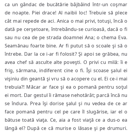
ca un gândac de bucătărie bâjbâind într-un coşmar
de noapte. Piei drace! Al naibii loc! Trebuie să plece
cât mai repede de aci. Anica o mai privi, totuşi, încă o
dată pe cerşetoare, întrebându-se curioasă, dacă o fi
sau nu cea de pe strada doamnei Ana; o chema Eva.
Seamănau foarte bine. Ar fi putut să o scoale şi să o
întrebe. Dar la ce i-ar fi folosit? Şi apoi se grăbea, nu
avea chef să asculte alte poveşti. O privi cu milă: îi e
frig, sărmana, indiferent cine o fi. Îşi scoase şalul ei
vişiniu din geantă şi vru să o acopere cu el. Ei ce-i mai
trebuia?! Măcar ar face şi ea o pomană pentru soţul
ei mort. Dar gestul îi rămase nehotărât; parcă încă nu
se îndura. Prea îşi dorise şalul şi nu vedea de ce ar
face pomană pentru cel pe care îl slugărise, iar el o
bătuse toată viaţa. Ce, aia a fost viaţă ce a dus-o ea
lângă el? După ce că murise o lăsase şi pe drumuri.