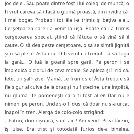
joc de el. Sau poate dintre foştii lui colegi de muncă; o
fi vrut careva să-i facă o glumă proastă, din invidie că-
i mai bogat. Probabil tot ăla i-a trimis şi beţiva aia…
Cerşetoarea care i-a venit la uşă. Poate că i-a trimis
cerşetoarea special, ştiind că fătuca o să vină să îl
caute. O să dea peste cerşetoare, o să se simtă jignită
şi o să plece. Asta era! O fi venit cu trenul…Ia să fugă
la gară… O luă la goană spre gară. Pe peron i se
împiedică piciorul de ceva moale. Se aplecă şi îl ridică.
Iete, un şal!- zise. Mamă, ce frumos e! Ăsta trebuie să
fie sigur al cuiva de la oraş şi nu fiştecine, una înţolită,
nu glumă. Te pomeneşti că o fi fost al ei! Dar nu e
nimeni pe peron. Unde s-o fi dus, că doar nu s-a urcat
înapoi în tren. Alergă de colo-colo strigând:
– Fatoo, domnişoară, sunt aici! Am venit! Prea târziu,
îşi zise. Era trist şi totodată furios de-a binelea.