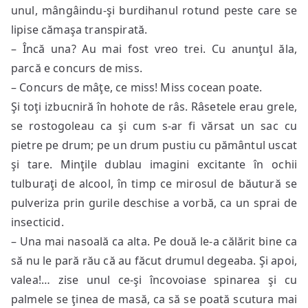
unul, mângâindu-şi burdihanul rotund peste care se
lipise cămaşa transpirată.
– Încă una? Au mai fost vreo trei. Cu anunţul ăla,
parcă e concurs de miss.
– Concurs de mâţe, ce miss! Miss cocean poate.
Şi toţi izbucniră în hohote de râs. Râsetele erau grele,
se rostogoleau ca şi cum s-ar fi vărsat un sac cu
pietre pe drum; pe un drum pustiu cu pământul uscat
şi tare. Minţile dublau imagini excitante în ochii
tulburaţi de alcool, în timp ce mirosul de băutură se
pulveriza prin gurile deschise a vorbă, ca un sprai de
insecticid.
– Una mai nasoală ca alta. Pe două le-a călărit bine ca
să nu le pară rău că au făcut drumul degeaba. Şi apoi,
valea!… zise unul ce-şi încovoiase spinarea şi cu
palmele se ţinea de masă, ca să se poată scutura mai