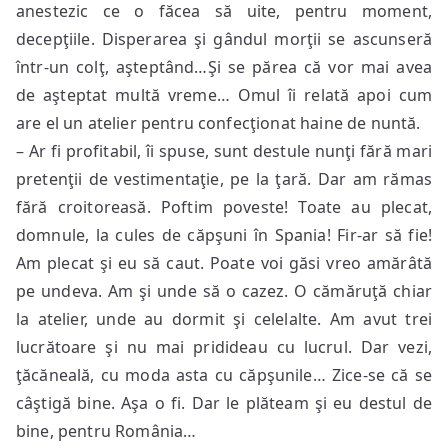
anestezic ce o făcea să uite, pentru moment,
decepţiile. Disperarea şi gândul morţii se ascunseră
într-un colţ, aşteptând…Şi se părea că vor mai avea
de aşteptat multă vreme… Omul îi relată apoi cum
are el un atelier pentru confecţionat haine de nuntă.
– Ar fi profitabil, îi spuse, sunt destule nunţi fără mari
pretenţii de vestimentaţie, pe la ţară. Dar am rămas
fără croitoreasă. Poftim poveste! Toate au plecat,
domnule, la cules de căpşuni în Spania! Fir-ar să fie!
Am plecat şi eu să caut. Poate voi găsi vreo amărâtă
pe undeva. Am şi unde să o cazez. O cămăruţă chiar
la atelier, unde au dormit şi celelalte. Am avut trei
lucrătoare şi nu mai pridideau cu lucrul. Dar vezi,
ţăcăneală, cu moda asta cu căpşunile… Zice-se că se
câştigă bine. Aşa o fi. Dar le plăteam şi eu destul de
bine, pentru România…