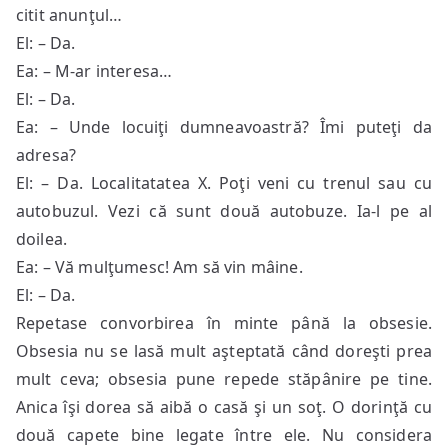
citit anunţul…
El: – Da.
Ea: – M-ar interesa…
El: – Da.
Ea: – Unde locuiţi dumneavoastră? Îmi puteţi da
adresa?
El: – Da. Localitatatea X. Poţi veni cu trenul sau cu
autobuzul. Vezi că sunt două autobuze. Ia-l pe al
doilea.
Ea: – Vă mulţumesc! Am să vin mâine.
El: – Da.
Repetase convorbirea în minte până la obsesie.
Obsesia nu se lasă mult aşteptată când doreşti prea
mult ceva; obsesia pune repede stăpânire pe tine.
Anica îşi dorea să aibă o casă şi un soţ. O dorinţă cu
două capete bine legate între ele. Nu considera