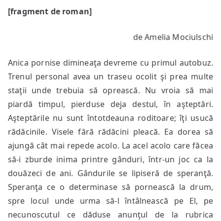
Anunţ
[fragment de roman]
la
rubrica
de Amelia Mociulschi
matrimoniale
Anica pornise dimineaţa devreme cu primul autobuz.
Trenul personal avea un traseu ocolit şi prea multe
staţii unde trebuia să oprească. Nu vroia să mai
piardă timpul, pierduse deja destul, în aşteptări.
Aşteptările nu sunt întotdeauna roditoare; îţi usucă
rădăcinile. Visele fără rădăcini pleacă. Ea dorea să
ajungă cât mai repede acolo. La acel acolo care făcea
să-i zburde inima printre gânduri, într-un joc ca la
douăzeci de ani. Gândurile se lipiseră de speranţă.
Speranţa ce o determinase să pornească la drum,
spre locul unde urma să-l întâlnească pe El, pe
necunoscutul ce dăduse anunţul de la rubrica