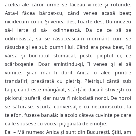
acelea ale căror urme se făceau vinete şi rotunde.
Asta-i făcea bărbat-su, când venea acasă beat;
nicidecum copii. Şi venea des, foarte des, Dumnezeu
să-l ierte şi să-l odihnească. Da de ce să se
odihnească, să se răsucească-n mormânt cum se
răsucise şi ea sub pumnii lui. Când era prea beat, îşi
vărsa şi borhotul stomacal, peste pieptul ei; ce
scârboşenie! Doar amintindu-şi, îi venea şi ei să
vomite. Şi-ar mai fi dorit Anica o alee printre
trandafiri, presărată cu pietriş. Pietrişul cântă sub
tălpi, când este mângâiat, scârţâie dacă îl striveşti cu
piciorul; suferă, dar nu va fi niciodată noroi. De noroi
se săturase. Scurta conversaţie cu necunoscutul, la
telefon, fusese banală: ia acolo câteva cuvinte pe care
ea le spusese cu vocea piţigăiată de emoţie:
Ea: – Mă numesc Anica şi sunt din Bucureşti. Ştiţi, am