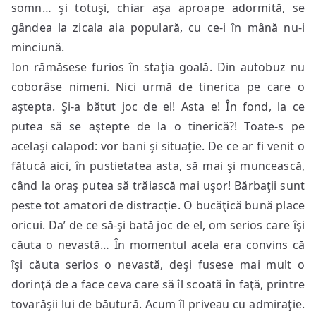
somn… şi totuşi, chiar aşa aproape adormită, se
gândea la zicala aia populară, cu ce-i în mână nu-i
minciună.
Ion rămăsese furios în staţia goală. Din autobuz nu
coborâse nimeni. Nici urmă de tinerica pe care o
aştepta. Şi-a bătut joc de el! Asta e! În fond, la ce
putea să se aştepte de la o tinerică?! Toate-s pe
acelaşi calapod: vor bani şi situaţie. De ce ar fi venit o
fătucă aici, în pustietatea asta, să mai şi muncească,
când la oraş putea să trăiască mai uşor! Bărbaţii sunt
peste tot amatori de distracţie. O bucăţică bună place
oricui. Da’ de ce să-şi bată joc de el, om serios care îşi
căuta o nevastă… În momentul acela era convins că
îşi căuta serios o nevastă, deşi fusese mai mult o
dorinţă de a face ceva care să îl scoată în faţă, printre
tovarăşii lui de băutură. Acum îl priveau cu admiraţie.