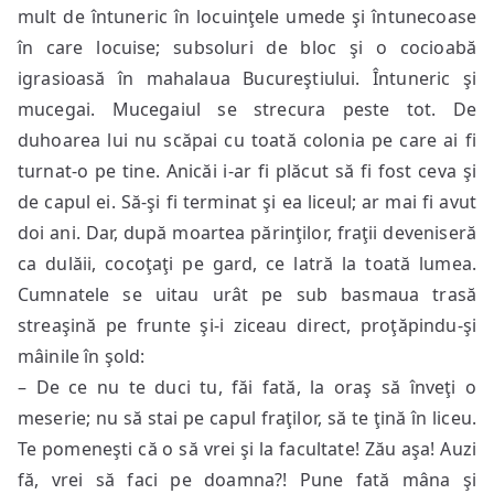
mult de întuneric în locuinţele umede şi întunecoase
în care locuise; subsoluri de bloc şi o cocioabă
igrasioasă în mahalaua Bucureştiului. Întuneric şi
mucegai. Mucegaiul se strecura peste tot. De
duhoarea lui nu scăpai cu toată colonia pe care ai fi
turnat-o pe tine. Anicăi i-ar fi plăcut să fi fost ceva şi
de capul ei. Să-şi fi terminat şi ea liceul; ar mai fi avut
doi ani. Dar, după moartea părinţilor, fraţii deveniseră
ca dulăii, cocoţaţi pe gard, ce latră la toată lumea.
Cumnatele se uitau urât pe sub basmaua trasă
streaşină pe frunte şi-i ziceau direct, proţăpindu-şi
mâinile în şold:
– De ce nu te duci tu, făi fată, la oraş să înveţi o
meserie; nu să stai pe capul fraţilor, să te ţină în liceu.
Te pomeneşti că o să vrei şi la facultate! Zău aşa! Auzi
fă, vrei să faci pe doamna?! Pune fată mâna şi