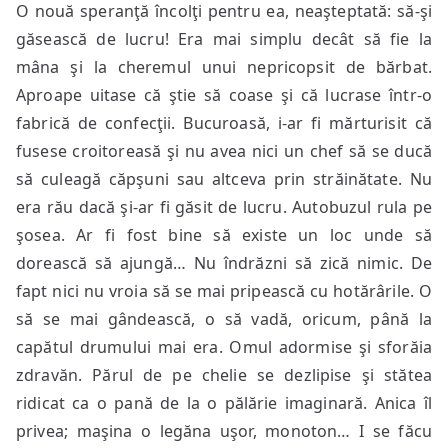
O nouă speranţă încolţi pentru ea, neaşteptată: să-şi
găsească de lucru! Era mai simplu decât să fie la
mâna şi la cheremul unui nepricopsit de bărbat.
Aproape uitase că ştie să coase şi că lucrase într-o
fabrică de confecţii. Bucuroasă, i-ar fi mărturisit că
fusese croitoreasă şi nu avea nici un chef să se ducă
să culeagă căpşuni sau altceva prin străinătate. Nu
era rău dacă şi-ar fi găsit de lucru. Autobuzul rula pe
şosea. Ar fi fost bine să existe un loc unde să
dorească să ajungă… Nu îndrăzni să zică nimic. De
fapt nici nu vroia să se mai pripească cu hotărârile. O
să se mai gândească, o să vadă, oricum, până la
capătul drumului mai era. Omul adormise şi sforăia
zdravăn. Părul de pe chelie se dezlipise şi stătea
ridicat ca o pană de la o pălărie imaginară. Anica îl
privea; maşina o legăna uşor, monoton… I se făcu