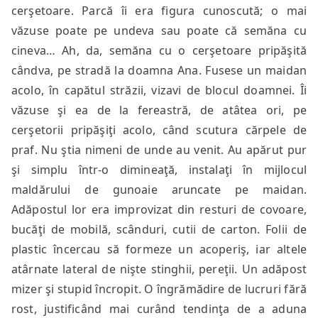
cerşetoare. Parcă îi era figura cunoscută; o mai
văzuse poate pe undeva sau poate că semăna cu
cineva… Ah, da, semăna cu o cerşetoare pripăşită
cândva, pe stradă la doamna Ana. Fusese un maidan
acolo, în capătul străzii, vizavi de blocul doamnei. Îi
văzuse şi ea de la fereastră, de atâtea ori, pe
cerşetorii pripăşiţi acolo, când scutura cărpele de
praf. Nu ştia nimeni de unde au venit. Au apărut pur
şi simplu într-o dimineaţă, instalaţi în mijlocul
maldărului de gunoaie aruncate pe maidan.
Adăpostul lor era improvizat din resturi de covoare,
bucăţi de mobilă, scânduri, cutii de carton. Folii de
plastic încercau să formeze un acoperiş, iar altele
atârnate lateral de nişte stinghii, pereţii. Un adăpost
mizer şi stupid încropit. O îngrămădire de lucruri fără
rost, justificând mai curând tendinţa de a aduna