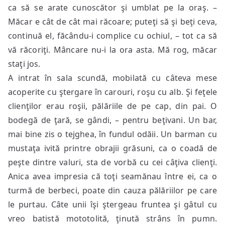
ca să se arate cunoscător şi umblat pe la oraş. –
Măcar e cât de cât mai răcoare; puteţi să şi beţi ceva,
continuă el, făcându-i complice cu ochiul, – tot ca să
vă răcoriţi. Mâncare nu-i la ora asta. Mă rog, măcar
staţi jos.
A intrat în sala scundă, mobilată cu câteva mese
acoperite cu ştergare în carouri, roşu cu alb. Şi feţele
clienţilor erau roşii, pălăriile de pe cap, din pai. O
bodegă de ţară, se gândi, – pentru beţivani. Un bar,
mai bine zis o tejghea, în fundul odăii. Un barman cu
mustaţa ivită printre obrajii grăsuni, ca o coadă de
peşte dintre valuri, sta de vorbă cu cei câţiva clienţi.
Anica avea impresia că toţi seamănau între ei, ca o
turmă de berbeci, poate din cauza pălăriilor pe care
le purtau. Câte unii îşi ştergeau fruntea şi gâtul cu
vreo batistă mototolită, ţinută strâns în pumn.