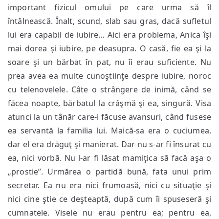
important fizicul omului pe care urma să îl
întâlnească. Înalt, scund, slab sau gras, dacă sufletul
lui era capabil de iubire… Aici era problema, Anica îşi
mai dorea şi iubire, pe deasupra. O casă, fie ea şi la
soare şi un bărbat în pat, nu îi erau suficiente. Nu
prea avea ea multe cunoştiinţe despre iubire, noroc
cu telenovelele. Câte o strângere de inimă, când se
făcea noapte, bărbatul la crâşmă şi ea, singură. Visa
atunci la un tânăr care-i făcuse avansuri, când fusese
ea servantă la familia lui. Maică-sa era o cuciumea,
dar el era drăguţ şi manierat. Dar nu s-ar fi însurat cu
ea, nici vorbă. Nu l-ar fi lăsat mamiţica să facă aşa o
„prostie”. Urmărea o partidă bună, fata unui prim
secretar. Ea nu era nici frumoasă, nici cu situaţie şi
nici cine ştie ce deşteaptă, după cum îi spuseseră şi
cumnatele. Visele nu erau pentru ea; pentru ea,