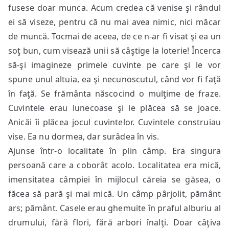
fusese doar munca. Acum credea că venise şi rândul
ei să viseze, pentru că nu mai avea nimic, nici măcar
de muncă. Tocmai de aceea, de ce n-ar fi visat şi ea un
soţ bun, cum visează unii să câştige la loterie! Încerca
să-şi imagineze primele cuvinte pe care şi le vor
spune unul altuia, ea şi necunoscutul, când vor fi faţă
în faţă. Se frământa născocind o mulţime de fraze.
Cuvintele erau lunecoase şi le plăcea să se joace.
Anicăi îi plăcea jocul cuvintelor. Cuvintele construiau
vise. Ea nu dormea, dar surâdea în vis.
Ajunse într-o localitate în plin câmp. Era singura
persoană care a coborât acolo. Localitatea era mică,
imensitatea câmpiei în mijlocul căreia se găsea, o
făcea să pară şi mai mică. Un câmp pârjolit, pământ
ars; pământ. Casele erau ghemuite în praful alburiu al
drumului, fără flori, fără arbori înalţi. Doar câţiva