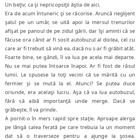
Un beţiv; ca şi nepricopsiţii ăştia de aici.
Era de acum întuneric şi se răcorise. Aruncă neglijent
şalul pe un umăr, se uită apoi la mersul trenurilor
afişat pe panoul de pe zidul gării, dar îşi aminti că se
făcuse ora când ar fi sosit autobuzul al doilea, cel cu
care ar fi trebuit să vină ea, dacă nu s-ar fi grăbit atât.
Foarte bine, se gândi, îl va lua pe acela mai departe.
Nu se mai putea întoarce înapoi. Ar fi fost de râsul
lumii. Le spusese la toţi vecini că se mărită cu un
fermier şi se mută la el. Atunci? Se putea duce
oriunde, era acelaşi lucru. Aşa că va lua autobuzul,
fără să aibă importanţă unde merge. Dacă se
grăbeşte, îl va prinde.
A pornit-o în mers rapid spre staţie. Aproape alerga
pe lângă calea ferată pe care trebuia la un moment
dat să o traverseze pentru a ajunge la şosea.