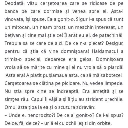
Deodată, văzu cerşetoarea care se ridicase de pe
banca pe care dormise şi venea spre el. Asta-i
vinovata, îşi spuse. Ea a gonit-o. Sigur i-a spus că sunt
un mitocan, un neam prost, un meschin interesat, un
beţivan şi cine mai ştie ce! Îi arăt eu ei, de paţachină!
Trebuia să se care de aici. De ce n-a plecat? Desigur,
pentru că ştia că vine domnişoara! Haidamacul a
trimis-o special, deoarece era gelos. Domnişoara
vroia să se mărite cu mine şi el nu vroia să o piardă!
Asta era! A plătit puşlamaua asta, ca să mă saboteze!
Cerşetoarea se clătina pe picioare. Nu vedea limpede.
Nu ştia spre cine se îndreaptă. Era ameţită şi se
simţea rău. Capul îi vâjâia şi îi ţiuiau strident urechile.
Omul ăsta ţipa la ea şi o scutura zdravăn:
– Unde e, nenorocito?! De ce ai gonit-o? Ce i-ai spus?
De ce, fă, de ce? – urlă el cu ochii ieşiţi din orbite.