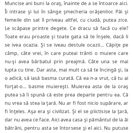
Muncise ani buni la oraş, înainte de a se întoarce aici.
Îi intrase şi lui în sânge şmecheria orăşenilor. Păi şi
femeile din sat îl priveau altfel, cu ciudă, putea zice.
Le scăpase printre degete. Ce dracu să facă cu ele?
Toate erau proaste şi toate gata să te înşele, dacă li
se ivea ocazia. Şi se iveau destule ocazii… Căpiţe pe
câmp, câte vrei, în care puteai trânti o muiere care
nu-şi avea bărbatul prin preajmă. Câte una se mai
lupta cu tine. Dar asta, mai mult ca să te încingă şi, la
o adică, să iasă basma curată. Că ea n-a vrut, că tu ai
forţat-o… basme muiereşti. Muierea asta de la oraş
putea să îi spună că este prea departe pentru ea. Că
nu vrea să stea la ţară. Nu ar fi fost nicio supărare, ar
fi înţeles. Aşa era şi civilizat. Şi el se plictisise la ţară,
dar nu avea ce face. Aici avea casa şi pământul de la ăi
bătrâni, pentru asta se întorsese şi el aici. Nu putuse