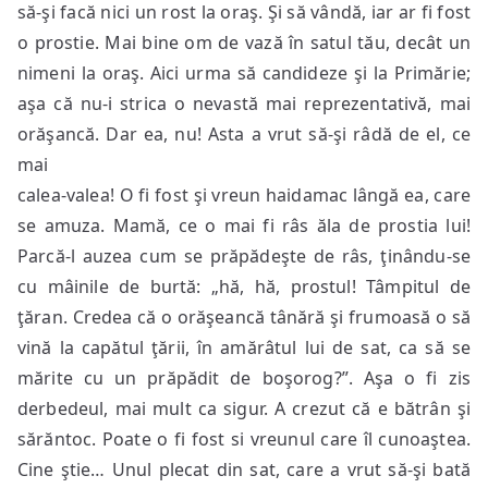
să-şi facă nici un rost la oraş. Şi să vândă, iar ar fi fost
o prostie. Mai bine om de vază în satul tău, decât un
nimeni la oraş. Aici urma să candideze şi la Primărie;
aşa că nu-i strica o nevastă mai reprezentativă, mai
orăşancă. Dar ea, nu! Asta a vrut să-şi râdă de el, ce
mai
calea-valea! O fi fost şi vreun haidamac lângă ea, care
se amuza. Mamă, ce o mai fi râs ăla de prostia lui!
Parcă-l auzea cum se prăpădeşte de râs, ţinându-se
cu mâinile de burtă: „hă, hă, prostul! Tâmpitul de
ţăran. Credea că o orăşeancă tânără şi frumoasă o să
vină la capătul ţării, în amărâtul lui de sat, ca să se
mărite cu un prăpădit de boşorog?”. Aşa o fi zis
derbedeul, mai mult ca sigur. A crezut că e bătrân şi
sărăntoc. Poate o fi fost si vreunul care îl cunoaştea.
Cine ştie… Unul plecat din sat, care a vrut să-şi bată