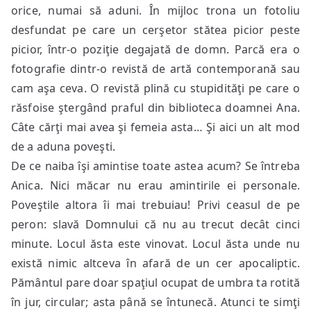
orice, numai să aduni. În mijloc trona un fotoliu
desfundat pe care un cerşetor stătea picior peste
picior, într-o poziţie degajată de domn. Parcă era o
fotografie dintr-o revistă de artă contemporană sau
cam aşa ceva. O revistă plină cu stupidităţi pe care o
răsfoise ştergând praful din biblioteca doamnei Ana.
Câte cărţi mai avea şi femeia asta… Şi aici un alt mod
de a aduna poveşti.
De ce naiba îşi amintise toate astea acum? Se întreba
Anica. Nici măcar nu erau amintirile ei personale.
Poveştile altora îi mai trebuiau! Privi ceasul de pe
peron: slavă Domnului că nu au trecut decât cinci
minute. Locul ăsta este vinovat. Locul ăsta unde nu
există nimic altceva în afară de un cer apocaliptic.
Pământul pare doar spaţiul ocupat de umbra ta rotită
în jur, circular; asta până se întunecă. Atunci te simţi