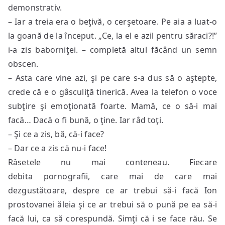
demonstrativ.
– Iar a treia era o beţivă, o cerşetoare. Pe aia a luat-o
la goană de la început. „Ce, la el e azil pentru săraci?!”
i-a zis baborniţei. – completă altul făcând un semn
obscen.
– Asta care vine azi, şi pe care s-a dus să o aştepte,
crede că e o gâsculiţă tinerică. Avea la telefon o voce
subţire şi emoţionată foarte. Mamă, ce o să-i mai
facă… Dacă o fi bună, o ţine. Iar râd toţi.
– Şi ce a zis, bă, că-i face?
– Dar ce a zis că nu-i face!
Râsetele nu mai conteneau. Fiecare
debita pornografii, care mai de care mai
dezgustătoare, despre ce ar trebui să-i facă Ion
prostovanei ăleia şi ce ar trebui să o pună pe ea să-i
facă lui, ca să corespundă. Simţi că i se face rău. Se