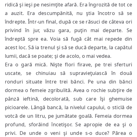
ridică şi ieşi pe nesimţite afară. Era îngrozită de tot ce
a auzit. Era descumpănită, nu ştia încotro să se
îndrepte. Într-un final, după ce se răsuci de câteva ori
privind în jur, văzu gara, puţin mai departe. Se
îndreptă spre ea. Voia să fugă cât mai repede din
acest loc. Să ia trenul şi să se ducă departe, la capătul
lumii, dacă se poate; şi de acolo, o mai vedea.
Era o gară mică. Nişte flori firave, pe trei sferturi
uscate, se chinuiau să supravieţuiască în două
ronduri situate între trei bănci. Pe una din bănci
dormea o femeie zgribulită. Avea o rochie subţire de
pânză ieftină, decolorată, sub care îşi ghemuise
picioarele. Lângă bancă, la nivelul capului, o sticlă de
votcă de un litru, pe jumătate goală. Femeia dormea
profund, sforăind încetişor. Se apropie de ea şi o
privi. De unde o veni şi unde s-o duce? Părea o