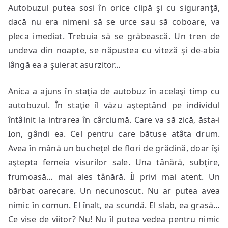
Autobuzul putea sosi în orice clipă şi cu siguranţă,
dacă nu era nimeni să se urce sau să coboare, va
pleca imediat. Trebuia să se grăbească. Un tren de
undeva din noapte, se năpustea cu viteză şi de-abia
lângă ea a şuierat asurzitor…
Anica a ajuns în staţia de autobuz în acelaşi timp cu
autobuzul. În staţie îl văzu aşteptând pe individul
întâlnit la intrarea în cârciumă. Care va să zică, ăsta-i
Ion, gândi ea. Cel pentru care bătuse atâta drum.
Avea în mână un bucheţel de flori de grădină, doar îşi
aştepta femeia visurilor sale. Una tânără, subţire,
frumoasă… mai ales tânără. Îl privi mai atent. Un
bărbat oarecare. Un necunoscut. Nu ar putea avea
nimic în comun. El înalt, ea scundă. El slab, ea grasă…
Ce vise de viitor? Nu! Nu îl putea vedea pentru nimic