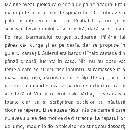
Mâinile aveau pielea ca o coajă de pâine neagră. Erau
mâini puternice prinse de spinări tari. Cu toţii aveau
pălăriile înţepenite pe cap. Probabil că nu şi le
scoteau decât duminica la biserică, dacă se duceau.
Pe faţa barmanului curgea sudoarea. Pălăria lui
părea că-i curge şi ea pe ceafă, dar se proptise în
gulerul cămăşii. Gulerul era băţos şi înalt; cămaşă din
pânză groasă, lucrată în casă. Nici nu au observat
femeia care se strecurase înăuntru şi rămăsese la o
masă lângă uşă, ascunsă de un stâlp. De fapt, nici nu
dorea să comande ceva, vroia doar să chibzuiască ce
are de făcut. Vocile puternice ale bărbaţilor se auzeau
foarte clar, ca şi scrâşnirea sticlelor cu băutură
ciocnite repetat. Li se auzea râsul, râs de oameni care
nu aveau prea des motive de distracţie. La capătul lor
de lume, imaginile de la televizor se stingeau deseori;