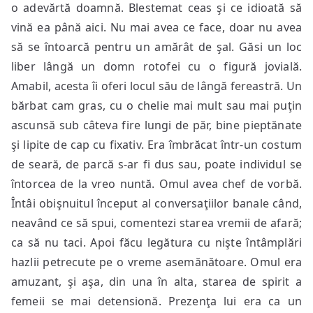
o adevărtă doamnă. Blestemat ceas şi ce idioată să
vină ea până aici. Nu mai avea ce face, doar nu avea
să se întoarcă pentru un amărât de şal. Găsi un loc
liber lângă un domn rotofei cu o figură jovială.
Amabil, acesta îi oferi locul său de lângă fereastră. Un
bărbat cam gras, cu o chelie mai mult sau mai puţin
ascunsă sub câteva fire lungi de păr, bine pieptănate
şi lipite de cap cu fixativ. Era îmbrăcat într-un costum
de seară, de parcă s-ar fi dus sau, poate individul se
întorcea de la vreo nuntă. Omul avea chef de vorbă.
Întâi obişnuitul început al conversaţiilor banale când,
neavând ce să spui, comentezi starea vremii de afară;
ca să nu taci. Apoi făcu legătura cu nişte întâmplări
hazlii petrecute pe o vreme asemănătoare. Omul era
amuzant, şi aşa, din una în alta, starea de spirit a
femeii se mai detensionă. Prezenţa lui era ca un