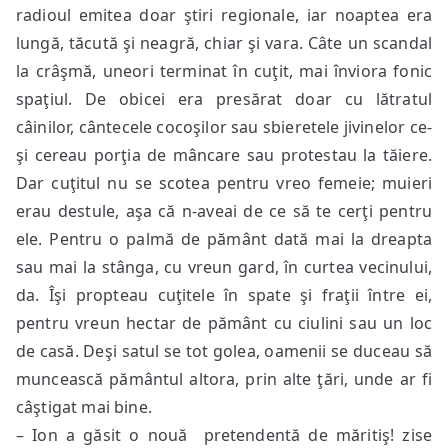
radioul emitea doar ştiri regionale, iar noaptea era
lungă, tăcută şi neagră, chiar şi vara. Câte un scandal
la crâşmă, uneori terminat în cuţit, mai înviora fonic
spaţiul. De obicei era presărat doar cu lătratul
câinilor, cântecele cocoşilor sau sbieretele jivinelor ce-
şi cereau porţia de mâncare sau protestau la tăiere.
Dar cuţitul nu se scotea pentru vreo femeie; muieri
erau destule, aşa că n-aveai de ce să te cerţi pentru
ele. Pentru o palmă de pământ dată mai la dreapta
sau mai la stânga, cu vreun gard, în curtea vecinului,
da. Îşi propteau cuţitele în spate şi fraţii între ei,
pentru vreun hectar de pământ cu ciulini sau un loc
de casă. Deşi satul se tot golea, oamenii se duceau să
muncească pământul altora, prin alte ţări, unde ar fi
câştigat mai bine.
– Ion a găsit o nouă pretendentă de măritiş! zise