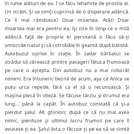
în lume alături de ea. I se făcu lehamite de prostia ei.
Un străin. Şi se simţi cuprinsă de o disperare adâncă.
Ce îi mai rămăsese? Doar moartea. Atât! Doar
moartea mai era pentru ea, îşi zise în timp ce o milă
adâncă faţă de propria ei persoană o făcu să-şi
smiorcăe nasul şi să cotrobăie în geantă după batistă.
Autobuzul oprise în staţie. În zadar bărbatul se
strădui să zărească printre pasageri fătuca frumoasă
pe care o aştepta. Din autobuz nu a mai coborât
nimeni. Era întuneric beznă de acum, aşa că Anica se
putu urca repede, fără ca el să o recunoască. Şi
maşina plecă în viteză. Se făcuse târziu şi drumul era
lung… până la capăt. În autobuz constată că şi-a
pierdut şalul. Alt ghinion; după ce că nu mai avea
nimic, pierduse şi ultimul lucru frumos pe care îl
avusese şi ea. Şalul ăsta o făcuse şi pe ea să se simtă