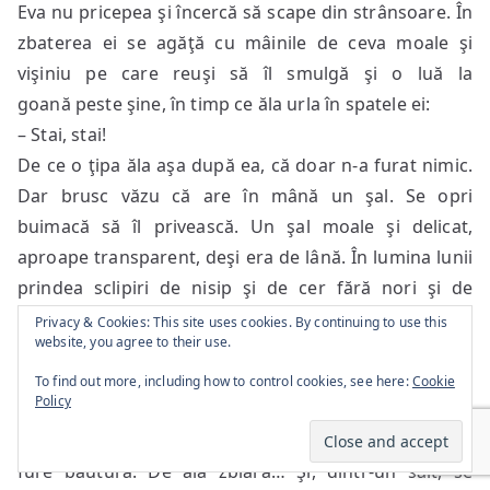
Eva nu pricepea şi încercă să scape din strânsoare. În
zbaterea ei se agăţă cu mâinile de ceva moale şi
vişiniu pe care reuşi să îl smulgă şi o luă la
goană peste şine, în timp ce ăla urla în spatele ei:
– Stai, stai!
De ce o ţipa ăla aşa după ea, că doar n-a furat nimic.
Dar brusc văzu că are în mână un şal. Se opri
buimacă să îl privească. Un şal moale şi delicat,
aproape transparent, deşi era de lână. În lumina lunii
prindea sclipiri de nisip şi de cer fără nori şi de
apusuri peste o pădure de sălcâmi… Simţea şi
Privacy & Cookies: This site uses cookies. By continuing to use this
website, you agree to their use.
mirosul de salcâm în floare… Bărbatul ăla continua să
zbiere la ea; rămăsese pe loc şi continua să ţipe,
To find out more, including how to control cookies, see here:
Cookie
Policy
gesticulând. Nu auzea ce zice. Dar îşi aduse aminte de
sticla cu votcă ce rămăsese sub bancă. Ăsta vroia să-i
fure băutura. De aia zbiară… Şi, dintr-un salt, se