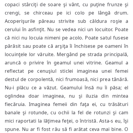
copaci stârciţi de soare şi vânt, cu puţine frunze şi
crengi, se chirceau pe ici colo pe lângă drum.
Acoperişurile păreau strivite sub căldura roşie a
cerului în asfinţit. Nu se vedea nici un locuitor. Poate
că nici nu locuia nimeni pe acolo. Poate satul fusese
părăsit sau poate că arşiţa îi închisese pe oameni în
locuinţele lor văruite. Mergând pe strada principală,
aruncă o privire în geamul unei vitrine. Geamul a
reflectat pe cenuşiul sticlei imaginea unei femei
destul de corpolentă, nici frumoasă, nici prea tânără.
Nu-i plăcu ce a văzut. Geamului însă nu îi păsa; el
oglindea doar imaginea, nu şi iluzia din mintea
fiecăruia. Imaginea femeii din faţa ei, cu trăsături
banale şi rotunde, cu ochii la fel de rotunzi şi cam
mici raportati la lăţimea feţei, o întristă. Asta-s eu, îşi
spune. Nu ar fi fost rău să fi arătat ceva mai bine. O