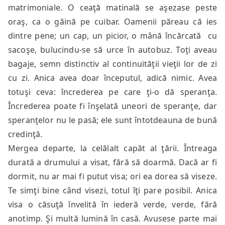
matrimoniale. O ceaţă matinală se aşezase peste
oraş, ca o găină pe cuibar. Oamenii păreau că ies
dintre pene; un cap, un picior, o mână încărcată cu
sacoşe, bulucindu-se să urce în autobuz. Toţi aveau
bagaje, semn distinctiv al continuităţii vieţii lor de zi
cu zi. Anica avea doar începutul, adică nimic. Avea
totuşi ceva: încrederea pe care ţi-o dă speranţa.
Încrederea poate fi înşelată uneori de speranţe, dar
speranţelor nu le pasă; ele sunt întotdeauna de bună
credinţă.
Mergea departe, la celălalt capăt al ţării. Întreaga
durată a drumului a visat, fără să doarmă. Dacă ar fi
dormit, nu ar mai fi putut visa; ori ea dorea să viseze.
Te simţi bine când visezi, totul îţi pare posibil. Anica
visa o căsuţă învelită în iederă verde, verde, fără
anotimp. Şi multă lumină în casă. Avusese parte mai