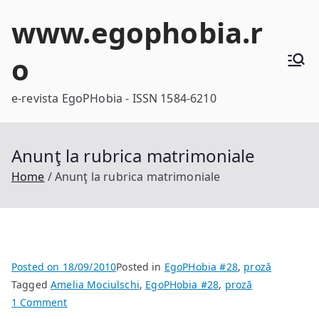
Skip
www.egophobia.r
to
content
o
e-revista EgoPHobia - ISSN 1584-6210
Anunţ la rubrica matrimoniale
Home
Anunţ la rubrica matrimoniale
Posted on
18/09/2010
Posted in
EgoPHobia #28
,
proză
Tagged
Amelia Mociulschi
,
EgoPHobia #28
,
proză
on
1 Comment