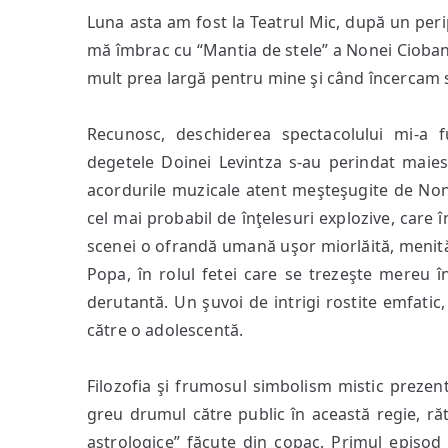
Luna asta am fost la Teatrul Mic, după un peri
capete
mă îmbrac cu “Mantia de stele” a Nonei Ciobanu
mult prea largă pentru mine şi când încercam s
Recunosc, deschiderea spectacolului mi-a f
degetele Doinei Levintza s-au perindat maiest
acordurile muzicale atent meşteşugite de No
cel mai probabil de înţelesuri explozive, care î
scenei o ofrandă umană uşor miorlăită, menită 
Popa, în rolul fetei care se trezeşte mereu î
derutantă. Un şuvoi de intrigi rostite emfat
către o adolescentă.
Filozofia şi frumosul simbolism mistic prezen
greu drumul către public în această regie, rătă
astrologice” făcute din copac. Primul episod 