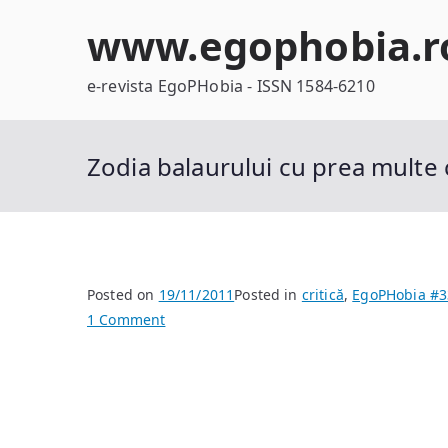
Skip
www.egophobia.r
to
content
e-revista EgoPHobia - ISSN 1584-6210
Zodia balaurului cu prea multe
Posted on
19/11/2011
Posted in
critică
,
EgoPHobia #3
on
1 Comment
Zodia
balaurului
cu
prea
multe