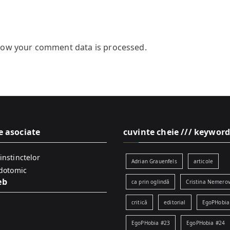
how your comment data is processed.
e asociate
cuvinte cheie /// keyword
instinctelor
Adrian Grauenfels
articole
idotomic
eb
ca prin oglindă
Cristina Nemerov
critică
editorial
EgoPHobia
EgoPHobia #23
EgoPHobia #24