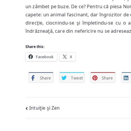
un zâmbet pe buze. De ce? Pentru că piesa Non
capete: un animal fascinant, dar îngrozitor de c
direcţie, ciocnindu-se şi împletindu-se cu o 
îndrăzneaţă, care din nefericire nu se adreseaz
Share this:
Facebook
X
Share
Tweet
Share
Post
Intuiţie şi Zen
navigation