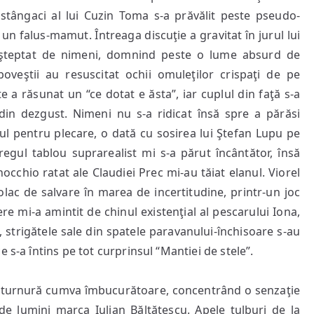
 stângaci al lui Cuzin Toma s-a prăvălit peste pseudo-
 un falus-mamut. Întreaga discuţie a gravitat în jurul lui
eaşteptat de nimeni, domnind peste o lume absurd de
 poveştii au resuscitat ochii omuleţilor crispaţi de pe
a răsunat un “ce dotat e ăsta”, iar cuplul din faţă s-a
din dezgust. Nimeni nu s-a ridicat însă spre a părăsi
ul pentru plecare, o dată cu sosirea lui Ştefan Lupu pe
regul tablou suprarealist mi s-a părut încântător, însă
inocchio ratat ale Claudiei Prec mi-au tăiat elanul. Viorel
olac de salvare în marea de incertitudine, printr-un joc
 mi-a amintit de chinul existenţial al pescarului Iona,
, strigătele sale din spatele paravanului-închisoare s-au
 s-a întins pe tot curprinsul “Mantiei de stele”.
t o turnură cumva îmbucurătoare, concentrând o senzaţie
de lumini marca Iulian Băltăţescu. Apele tulburi de la