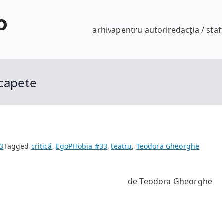
o
arhiva
pentru autori
redacţia / staf
 capete
3
Tagged
critică
,
EgoPHobia #33
,
teatru
,
Teodora Gheorghe
de Teodora Gheorghe