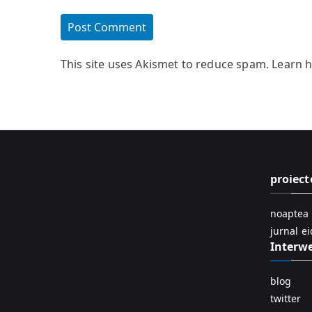
This site uses Akismet to reduce spam.
Learn 
proiect
noaptea 
jurnal e
Interw
blog
twitter