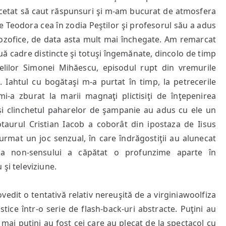
ncetat să caut răspunsuri şi m-am bucurat de atmosfera
e Teodora cea în zodia Peştilor şi profesorul său a adus
ilozofice, de data asta mult mai închegate. Am remarcat
uă cadre distincte şi totuşi îngemănate, dincolo de timp
ielilor Simonei Mihăescu, episodul rupt din vremurile
 Iahtul cu bogătaşi m-a purtat în timp, la petrecerile
-a zburat la marii magnaţi plictisiţi de înţepenirea
r şi clinchetul paharelor de şampanie au adus cu ele un
otaurul Cristian Iacob a coborât din ipostaza de Iisus
A urmat un joc senzual, în care îndrăgostiţii au alunecat
aţia non-sensului a căpătat o profunzime aparte în
şi televiziune.
vedit o tentativă relativ nereuşită de a virginiawoolfiza
ice într-o serie de flash-back-uri abstracte. Puţini au
 mai puţini au fost cei care au plecat de la spectacol cu