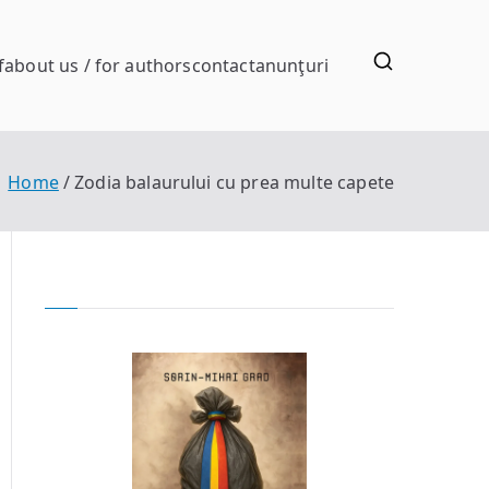
f
about us / for authors
contact
anunţuri
Home
Zodia balaurului cu prea multe capete