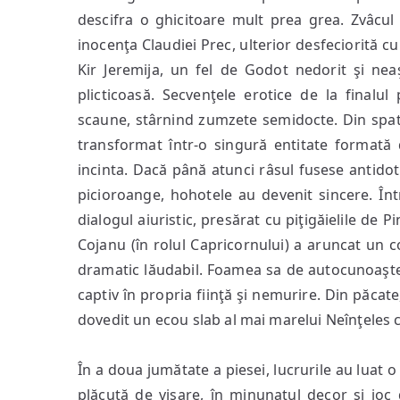
descifra o ghicitoare mult prea grea. Zvâcul
inocenţa Claudiei Prec, ulterior desfeciorită cu
Kir Jeremija, un fel de Godot nedorit şi n
plicticoasă. Secvenţele erotice de la finalul
scaune, stârnind zumzete semidocte. Din spate 
transformat într-o singură entitate formată 
incinta. Dacă până atunci râsul fusese antidot
picioroange, hohotele au devenit sincere. Înt
dialogul aiuristic, presărat cu piţigăielile de P
Cojanu (în rolul Capricornului) a aruncat un c
dramatic lăudabil. Foamea sa de autocunoaştere
captiv în propria fiinţă şi nemurire. Din păcate
dovedit un ecou slab al mai marelui Neînţeles ce
În a doua jumătate a piesei, lucrurile au lua
plăcută de visare, în minunatul decor şi joc 