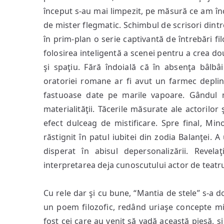
început s-au mai limpezit, pe măsură ce am î
de mister flegmatic. Schimbul de scrisori dintr
în prim-plan o serie captivantă de întrebări f
folosirea inteligentă a scenei pentru a crea do
şi spaţiu. Fără îndoială că în absenţa bâlbâ
oratoriei romane ar fi avut un farmec deplin.
fastuoase date pe marile vapoare. Gândul mi
materialităţii. Tăcerile măsurate ale actorilo
efect dulceag de mistificare. Spre final, Min
răstignit în patul iubitei din zodia Balanţei. 
disperat în abisul depersonalizării. Revel
interpretarea deja cunoscutului actor de teatru 
Cu rele dar şi cu bune, “Mantia de stele” s-a do
un poem filozofic, redând uriaşe concepte mist
fost cei care au venit să vadă această piesă, şi