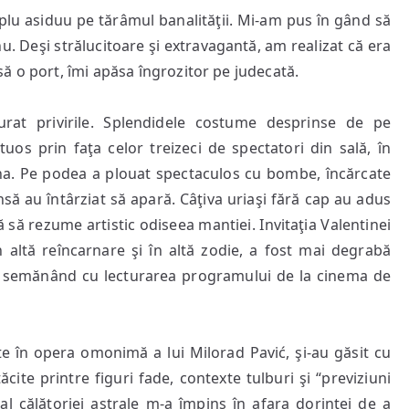
plu asiduu pe tărâmul banalităţii. Mi-am pus în gând să
. Deşi strălucitoare şi extravagantă, am realizat că era
ă o port, îmi apăsa îngrozitor pe judecată.
urat privirile. Splendidele costume desprinse de pe
uos prin faţa celor treizeci de spectatori din sală, în
na. Pe podea a plouat spectaculos cu bombe, încărcate
nsă au întârziat să apară. Câţiva uriaşi fără cap au adus
să rezume artistic odiseea mantiei. Invitaţia Valentinei
n altă reîncarnare şi în altă zodie, a fost mai degrabă
ic, semănând cu lecturarea programului de la cinema de
te în opera omonimă a lui Milorad Pavić, şi-au găsit cu
cite printre figuri fade, contexte tulburi şi “previziuni
al călătoriei astrale m-a împins în afara dorinţei de a