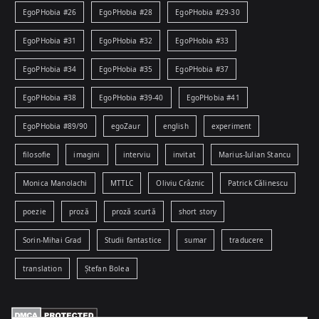
EgoPHobia #26
EgoPHobia #28
EgoPHobia #29-30
EgoPHobia #31
EgoPHobia #32
EgoPHobia #33
EgoPHobia #34
EgoPHobia #35
EgoPHobia #37
EgoPHobia #38
EgoPHobia #39-40
EgoPHobia #41
EgoPHobia #89/90
egoZaur
english
experiment
filosofie
imagini
interviu
invitat
Marius-Iulian Stancu
Monica Manolachi
MTTLC
Oliviu Crâznic
Patrick Călinescu
poezie
proză
proză scurtă
short story
Sorin-Mihai Grad
Studii fantastice
sumar
traducere
translation
Ștefan Bolea