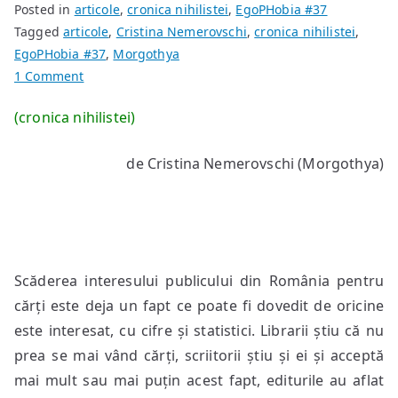
Posted in
articole
,
cronica nihilistei
,
EgoPHobia #37
Tagged
articole
,
Cristina Nemerovschi
,
cronica nihilistei
,
EgoPHobia #37
,
Morgothya
on
1 Comment
Ce
(cronica nihilistei)
TREBUIE
să
de Cristina Nemerovschi (Morgothya)
facă
și
ce
NU
TREBUIE
să
Scăderea interesului publicului din România pentru
facă
cărți este deja un fapt ce poate fi dovedit de oricine
scriitorul
este interesat, cu cifre și statistici. Librarii știu că nu
prea se mai vând cărți, scriitorii știu și ei și acceptă
mai mult sau mai puțin acest fapt, editurile au aflat