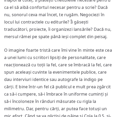
înapoi la coteț. Îi plătești cheltuielile necesare pentru
ca el să aibă confortul necesar pentru a scrie? Dacă
nu, sonorul ceva mai încet, te rugăm. Negociezi în
locul lui contractele cu editurile? Îi găsești
traducători, proiecte, îi organizezi lansările? Dacă nu,
mersul râmei pe spate până ieși complet din peisaj.
O imagine foarte tristă care îmi vine în minte este cea
a unei lumi cu scriitori lipsiți de personalitate, care
reacționează cu toții la fel, care se îmbracă la fel, care
spun aceleași cuvinte la evenimentele publice, care
dau interviuri identice sau autografe la indigo pe
cărți. E bine într-un fel că publicul e mult prea zgârcit
ca să-i cumpere, să-i îmbrace în uniforme cuminți și
să-i încoloneze în rânduri măsurate cu rigla la
milimetru. Dar, pentru cărți, ar putea face totuși un
mic efort. Când se va plictisi de pâine și Cola la 0,5, și-