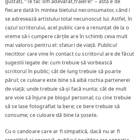
gustat). “Te fac om adevărat,fraiere!” – asta e de
fiecare dată în mintea bietului neconsumator, când i
se adresează artistului total necunoscut lui. Astfel, în
cazul scriitorului, acel public care a renunțat de la o
vreme să-i cumpere cărțile are în schimb ceva mult
mai valoros pentru el: sfaturi de viață. Publicul
necititor care vine în contact cu scriitorul are de făcut
sugestii legate de: cum trebuie să vorbească
scriitorul în public; cât de lung trebuie să poarte
părul; ce culoare este bine să aibă rochia partenerei
de viață; unde trebuie să-și facă nunta; cât de mult
are voie să înjure pe blogul personal; cu cine trebuie
să se lase fotografiat la bere; ce bere trebuie să
consume; ce culoare dă bine la șosete.
Cu o candoare care ar fi simpatică, dacă nu ar fi