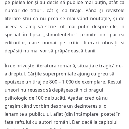
pe pielea lor și au decis să publice mai puțin, atât ca
număr de titluri, cât și ca tiraje. Până și revistele
literare știu că nu prea se mai vând noutățile, și de
aceea și aleg să scrie tot mai puțin despre ele, în
special în lipsa „stimulentelor” primite din partea
editurilor, care numai pe critici literari obosiți și
depășiți nu mai vor să prăpădească banii.
În ce privește literatura română, situația e tragică de-
a dreptul. Cărțile superpremiate ajung cu greu să
epuizeze un tiraj de 800 – 1.000 de exemplare. Restul
uneori nu reușesc să depășească nici pragul
psihologic de 100 de bucăți. Așadar, cred că nu
greșim când vorbim despre un dezinteres și o
lehamite a publicului, aflat (din întâmplare, poate) în
fața raftului cu autori români. Dar, dacă la capitolul