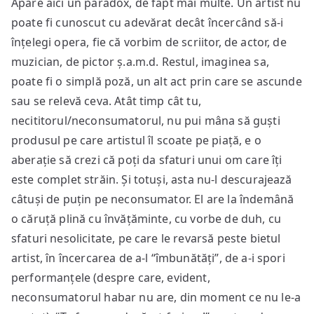
Apare aici un paradox, de fapt mai multe. Un artist nu
poate fi cunoscut cu adevărat decât încercând să-i
înțelegi opera, fie că vorbim de scriitor, de actor, de
muzician, de pictor ș.a.m.d. Restul, imaginea sa,
poate fi o simplă poză, un alt act prin care se ascunde
sau se relevă ceva. Atât timp cât tu,
necititorul/neconsumatorul, nu pui mâna să guști
produsul pe care artistul îl scoate pe piață, e o
aberație să crezi că poți da sfaturi unui om care îți
este complet străin. Și totuși, asta nu-l descurajează
câtuși de puțin pe neconsumator. El are la îndemână
o căruță plină cu învățăminte, cu vorbe de duh, cu
sfaturi nesolicitate, pe care le revarsă peste bietul
artist, în încercarea de a-l “îmbunătăți”, de a-i spori
performanțele (despre care, evident,
neconsumatorul habar nu are, din moment ce nu le-a