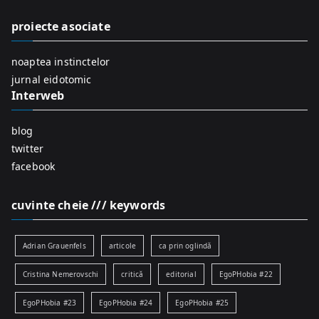
h
f
proiecte asociate
o
r
noaptea instinctelor
:
jurnal eidotomic
Interweb
blog
twitter
facebook
cuvinte cheie /// keywords
Adrian Grauenfels
articole
ca prin oglindă
Cristina Nemerovschi
critică
editorial
EgoPHobia #22
EgoPHobia #23
EgoPHobia #24
EgoPHobia #25