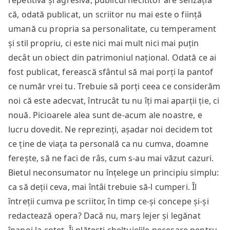
repetitivă și agresivă, publicul necititor are senzația
că, odată publicat, un scriitor nu mai este o ființă
umană cu propria sa personalitate, cu temperament
și stil propriu, ci este nici mai mult nici mai puțin
decât un obiect din patrimoniul național. Odată ce ai
fost publicat, ferească sfântul să mai porți la pantof
ce număr vrei tu. Trebuie să porți ceea ce considerăm
noi că este adecvat, întrucât tu nu îți mai aparții ție, ci
nouă. Picioarele alea sunt de-acum ale noastre, e
lucru dovedit. Ne reprezinți, așadar noi decidem tot
ce ține de viața ta personală ca nu cumva, doamne
ferește, să ne faci de râs, cum s-au mai văzut cazuri.
Bietul neconsumator nu înțelege un principiu simplu:
ca să deții ceva, mai întâi trebuie să-l cumperi. Îl
întreții cumva pe scriitor, în timp ce-și concepe și-și
redactează opera? Dacă nu, marș lejer și legănat