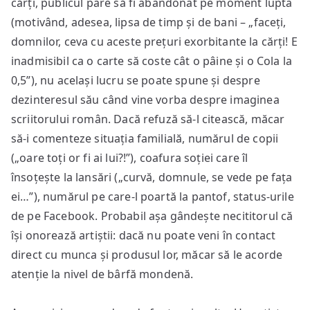
cărți, publicul pare să fi abandonat pe moment lupta
(motivând, adesea, lipsa de timp și de bani – „faceți,
domnilor, ceva cu aceste prețuri exorbitante la cărți! E
inadmisibil ca o carte să coste cât o pâine și o Cola la
0,5”), nu același lucru se poate spune și despre
dezinteresul său când vine vorba despre imaginea
scriitorului român. Dacă refuză să-l citească, măcar
să-i comenteze situația familială, numărul de copii
(„oare toți or fi ai lui?!”), coafura soției care îl
însoțește la lansări („curvă, domnule, se vede pe fața
ei…”), numărul pe care-l poartă la pantof, status-urile
de pe Facebook. Probabil așa gândește necititorul că
își onorează artiștii: dacă nu poate veni în contact
direct cu munca și produsul lor, măcar să le acorde
atenție la nivel de bârfă mondenă.