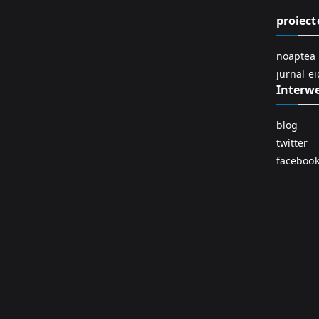
proiect
noaptea 
jurnal e
Interw
blog
twitter
faceboo