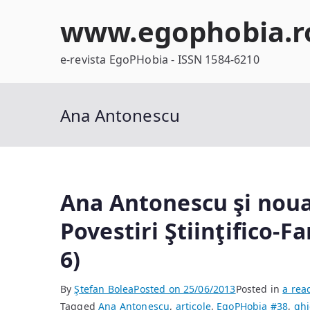
Skip
www.egophobia.r
to
content
e-revista EgoPHobia - ISSN 1584-6210
Ana Antonescu
Ana Antonescu şi noua 
Povestiri Ştiinţifico-Fa
6)
By
Ştefan Bolea
Posted on
25/06/2013
Posted in
a rea
Tagged
Ana Antonescu
,
articole
,
EgoPHobia #38
,
ghi