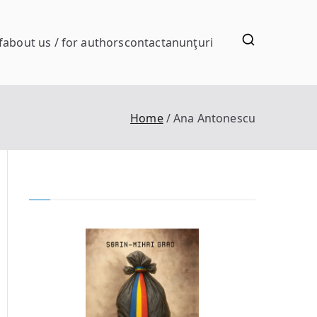
f
about us / for authors
contact
anunţuri
Home
Ana Antonescu