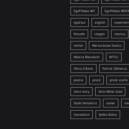
EgoPHobia #41
EgoPHobia #89/
egoZaur
english
experime
filosofie
imagini
interviu
invitat
Marius-Iulian Stancu
Monica Manolachi
MTTLC
Oliviu Crâznic
Patrick Călinescu
poezie
proză
proză scurtă
short story
Sorin-Mihai Grad
Studii fantastice
sumar
tra
translation
Ștefan Bolea