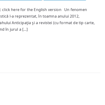
Ana
znic click here for the English version Un fenomen
Antonescu
astică l-a reprezentat, în toamna anului 2012,
şi
noua
ului Anticipaţia şi a revistei (cu format de tip carte,
serie
nd în jurul a […]
a
Colecţiei
de
Povestiri
Ştiinţifico-
Fantastice
Anticipaţia
(nr.
1-
6)