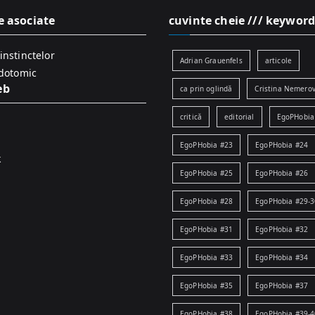
e asociate
cuvinte cheie /// keyword
instinctelor
Adrian Grauenfels
articole
idotomic
eb
ca prin oglindă
Cristina Nemerov
critică
editorial
EgoPHobia
EgoPHobia #23
EgoPHobia #24
k
EgoPHobia #25
EgoPHobia #26
EgoPHobia #28
EgoPHobia #29-3
EgoPHobia #31
EgoPHobia #32
EgoPHobia #33
EgoPHobia #34
EgoPHobia #35
EgoPHobia #37
EgoPHobia #38
EgoPHobia #39-4