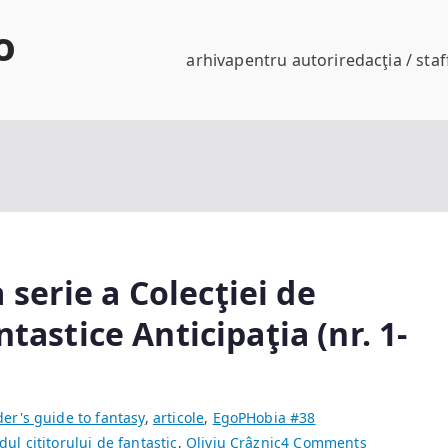
o
arhiva
pentru autori
redacţia / staf
serie a Colecţiei de
ntastice Anticipaţia (nr. 1-
der's guide to fantasy
,
articole
,
EgoPHobia #38
on
dul cititorului de fantastic
,
Oliviu Crâznic
4 Comments