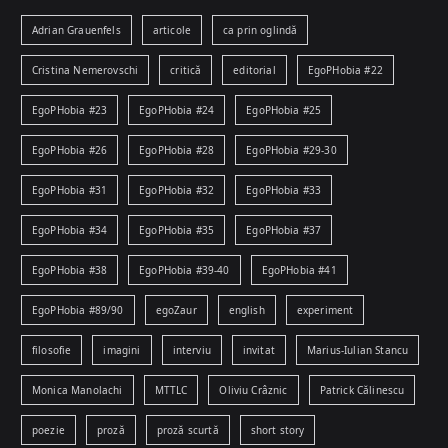
Adrian Grauenfels
articole
ca prin oglindă
Cristina Nemerovschi
critică
editorial
EgoPHobia #22
EgoPHobia #23
EgoPHobia #24
EgoPHobia #25
EgoPHobia #26
EgoPHobia #28
EgoPHobia #29-30
EgoPHobia #31
EgoPHobia #32
EgoPHobia #33
EgoPHobia #34
EgoPHobia #35
EgoPHobia #37
EgoPHobia #38
EgoPHobia #39-40
EgoPHobia #41
EgoPHobia #89/90
egoZaur
english
experiment
filosofie
imagini
interviu
invitat
Marius-Iulian Stancu
Monica Manolachi
MTTLC
Oliviu Crâznic
Patrick Călinescu
poezie
proză
proză scurtă
short story