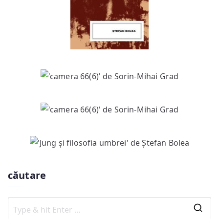
căutare
S