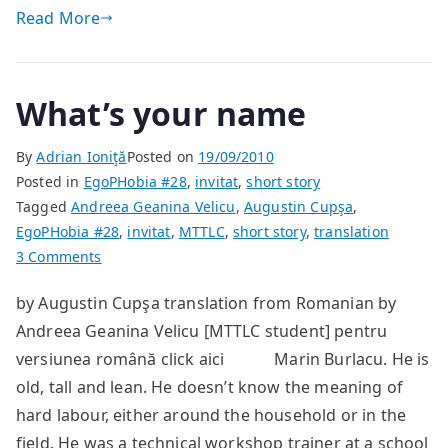
Read More
What’s your name
By
Adrian Ioniţă
Posted on
19/09/2010
Posted in
EgoPHobia #28
,
invitat
,
short story
Tagged
Andreea Geanina Velicu
,
Augustin Cupşa
,
EgoPHobia #28
,
invitat
,
MTTLC
,
short story
,
translation
on
3 Comments
What’s
by Augustin Cupşa translation from Romanian by
your
Andreea Geanina Velicu [MTTLC student] pentru
name
versiunea română click aici Marin Burlacu. He is
old, tall and lean. He doesn’t know the meaning of
hard labour, either around the household or in the
field. He was a technical workshop trainer at a school