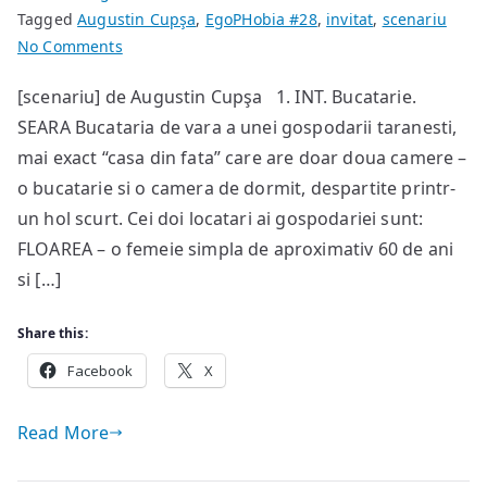
Tagged
Augustin Cupşa
,
EgoPHobia #28
,
invitat
,
scenariu
on
No Comments
Avioane
[scenariu] de Augustin Cupşa 1. INT. Bucatarie.
de
SEARA Bucataria de vara a unei gospodarii taranesti,
război
mai exact “casa din fata” care are doar doua camere –
o bucatarie si o camera de dormit, despartite printr-
un hol scurt. Cei doi locatari ai gospodariei sunt:
FLOAREA – o femeie simpla de aproximativ 60 de ani
si […]
Share this:
Facebook
X
Read More