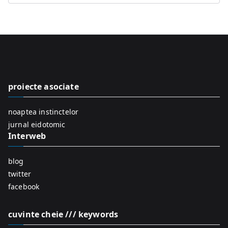
e
a
r
c
h
f
proiecte asociate
o
r
noaptea instinctelor
:
jurnal eidotomic
Interweb
blog
twitter
facebook
cuvinte cheie /// keywords