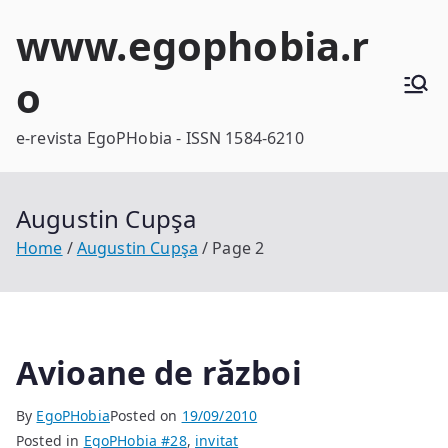
Skip
www.egophobia.r
to
content
o
e-revista EgoPHobia - ISSN 1584-6210
Augustin Cupşa
Home
Augustin Cupşa
Page 2
Avioane de război
By
EgoPHobia
Posted on
19/09/2010
Posted in
EgoPHobia #28
,
invitat