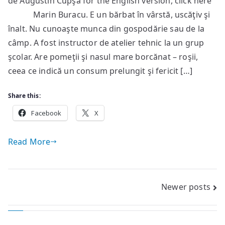
de Augustin Cupşa for the English version, click here
te
Marin Buracu. E un bărbat în vârstă, uscăţiv şi
cheamă
înalt. Nu cunoaşte munca din gospodărie sau de la
câmp. A fost instructor de atelier tehnic la un grup
şcolar. Are pomeţii şi nasul mare borcănat – roşii,
ceea ce indică un consum prelungit şi fericit […]
Share this:
Facebook
X
Read More
Posts
Newer posts
navigation