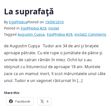
La suprafaţă
By
EgoPHobia
Posted on
19/09/2010
Posted in
EgoPHobia #28
,
invitat
on
Tagged
Augustin Cupşa
,
EgoPHobia #28
,
invitat
2 Comments
La
de Augustin Cupşa Tudor are 34 de ani şi braţele
su
aproape pătrate. Cu ele rupe o jumătate de pâine şi
urmele de catran rămân în miez. Ochii lui s-au
obişnuit cu întunericul de aproape 18 ani. Muntele
zace ca un mamut mort, îi scot măruntaiele unul câte
unul. Tudor e un vagonet răsturnat în […]
Share this:
Facebook
X