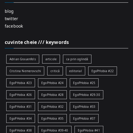
blog
twitter
facebook
cuvinte cheie /// keywords
Adrian Grauenfels
articole
ca prin oglindă
Cristina Nemerovschi
critică
editorial
EgoPHobia #22
EgoPHobia #23
EgoPHobia #24
EgoPHobia #25
EgoPHobia #26
EgoPHobia #28
EgoPHobia #29-30
EgoPHobia #31
EgoPHobia #32
EgoPHobia #33
EgoPHobia #34
EgoPHobia #35
EgoPHobia #37
EgoPHobia #38
EgoPHobia #39-40
EgoPHobia #41