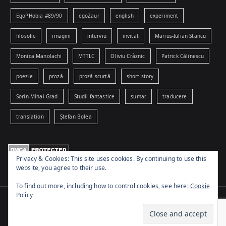
EgoPHobia #89/90
egoZaur
english
experiment
filosofie
imagini
interviu
invitat
Marius-Iulian Stancu
Monica Manolachi
MTTLC
Oliviu Crâznic
Patrick Călinescu
poezie
proză
proză scurtă
short story
Sorin-Mihai Grad
Studii fantastice
sumar
traducere
translation
Ștefan Bolea
Privacy & Cookies: This site uses cookies. By continuing to use this
website, you agree to their use.
To find out more, including how to control cookies, see here:
Cookie
Policy
Copyright © 2026
www.egophobia.ro
. Powered by
Zakra
and
WordPress
.