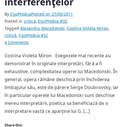
interferenţelor
By
EgoPHobia
Posted on
27/09/2011
Posted in
critică
,
EgoPHobia #32
Tagged
Alexandru Macedonski
,
Costina Violeta Miron
,
critică
,
EgoPHobia #32
on
4 Comments
Alexandru
Costina Violeta Miron Exegezele mai recente au
Macedonski,
demonstrat în originale interpretări, fără a fi
sub
semnul
exhaustive, complexitatea operei lui Macedonski. În
interferenţelor
general, opera rămâne deschisă prin închiderea
limbajului său, este de părere Serge Doubrovsky, iar
în particular operele lui Macedonski sunt deschise
mereu interpretării, poetica sa beneficiază de o
interpretare vastă ce aparţine lui G. […]
Share this: