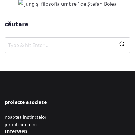
căutare
S
e
a
r
c
h
f
proiecte asociate
o
r
noaptea instinctelor
:
jurnal eidotomic
Interweb