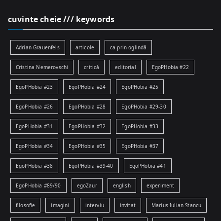
cuvinte cheie /// keywords
Adrian Grauenfels
articole
ca prin oglindă
Cristina Nemerovschi
critică
editorial
EgoPHobia #22
EgoPHobia #23
EgoPHobia #24
EgoPHobia #25
EgoPHobia #26
EgoPHobia #28
EgoPHobia #29-30
EgoPHobia #31
EgoPHobia #32
EgoPHobia #33
EgoPHobia #34
EgoPHobia #35
EgoPHobia #37
EgoPHobia #38
EgoPHobia #39-40
EgoPHobia #41
EgoPHobia #89/90
egoZaur
english
experiment
filosofie
imagini
interviu
invitat
Marius-Iulian Stancu