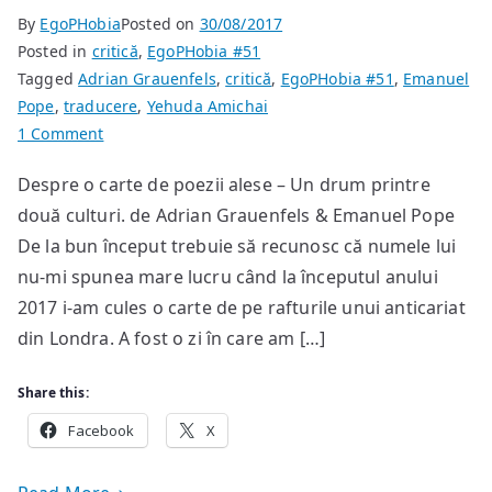
By
EgoPHobia
Posted on
30/08/2017
Posted in
critică
,
EgoPHobia #51
Tagged
Adrian Grauenfels
,
critică
,
EgoPHobia #51
,
Emanuel
Pope
,
traducere
,
Yehuda Amichai
on
1 Comment
Yehuda
Despre o carte de poezii alese – Un drum printre
Amichai
două culturi. de Adrian Grauenfels & Emanuel Pope
tradus
în
De la bun început trebuie să recunosc că numele lui
limba
nu-mi spunea mare lucru când la începutul anului
română
2017 i-am cules o carte de pe rafturile unui anticariat
în
din Londra. A fost o zi în care am […]
premieră
mondială
Share this:
Facebook
X