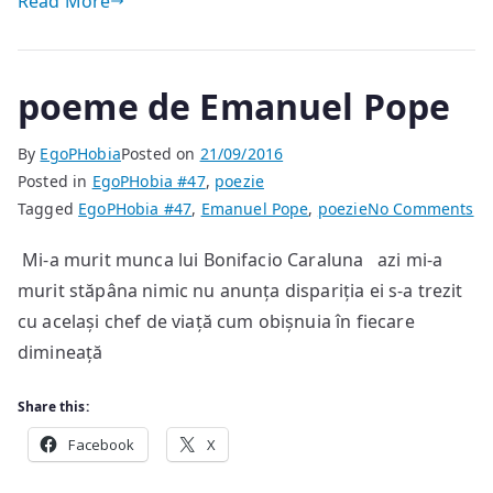
Read More
poeme de Emanuel Pope
By
EgoPHobia
Posted on
21/09/2016
Posted in
EgoPHobia #47
,
poezie
on
Tagged
EgoPHobia #47
,
Emanuel Pope
,
poezie
No Comments
p
Mi-a murit munca lui Bonifacio Caraluna azi mi-a
de
murit stăpâna nimic nu anunța dispariția ei s-a trezit
Em
Po
cu același chef de viață cum obișnuia în fiecare
dimineață
Share this:
Facebook
X