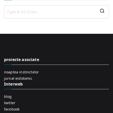
S
e
a
r
c
h
f
proiecte asociate
o
r
noaptea instinctelor
:
jurnal eidotomic
Interweb
blog
twitter
facebook