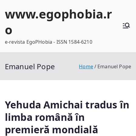
Skip
www.egophobia.r
to
content
o
e-revista EgoPHobia - ISSN 1584-6210
Emanuel Pope
Home
Emanuel Pope
Yehuda Amichai tradus în
limba română în
premieră mondială