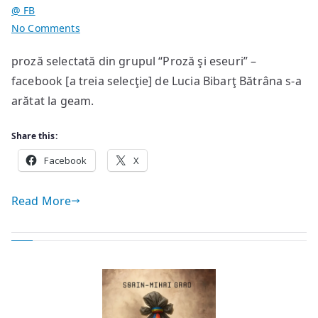
@ FB
on
No Comments
Și
proză selectată din grupul “Proză şi eseuri” –
copilul
facebook [a treia selecţie] de Lucia Bibarţ Bătrâna s-a
va
îmbătrâni
arătat la geam.
Share this:
Facebook
X
Read More