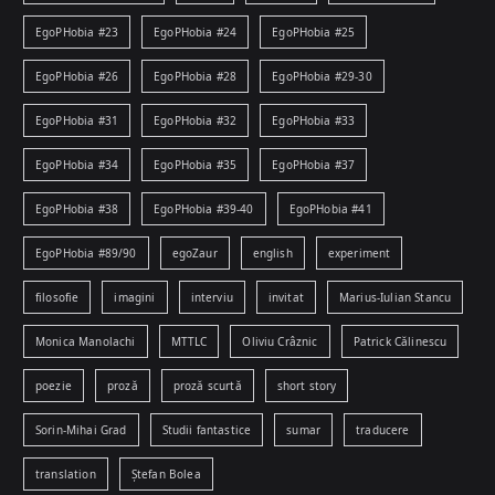
EgoPHobia #23
EgoPHobia #24
EgoPHobia #25
EgoPHobia #26
EgoPHobia #28
EgoPHobia #29-30
EgoPHobia #31
EgoPHobia #32
EgoPHobia #33
EgoPHobia #34
EgoPHobia #35
EgoPHobia #37
EgoPHobia #38
EgoPHobia #39-40
EgoPHobia #41
EgoPHobia #89/90
egoZaur
english
experiment
filosofie
imagini
interviu
invitat
Marius-Iulian Stancu
Monica Manolachi
MTTLC
Oliviu Crâznic
Patrick Călinescu
poezie
proză
proză scurtă
short story
Sorin-Mihai Grad
Studii fantastice
sumar
traducere
translation
Ștefan Bolea