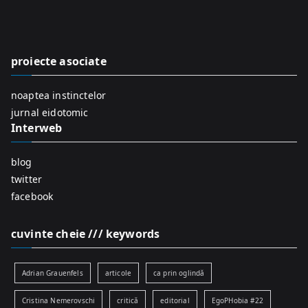
c
h
f
proiecte asociate
o
r
noaptea instinctelor
:
jurnal eidotomic
Interweb
blog
twitter
facebook
cuvinte cheie /// keywords
Adrian Grauenfels
articole
ca prin oglindă
Cristina Nemerovschi
critică
editorial
EgoPHobia #22