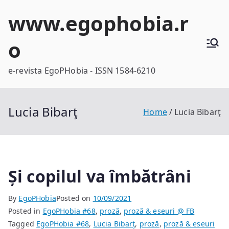
Skip
www.egophobia.r
to
content
o
e-revista EgoPHobia - ISSN 1584-6210
Lucia Bibarţ
Home
Lucia Bibarţ
Și copilul va îmbătrâni
By
EgoPHobia
Posted on
10/09/2021
Posted in
EgoPHobia #68
,
proză
,
proză & eseuri @ FB
Tagged
EgoPHobia #68
,
Lucia Bibarţ
,
proză
,
proză & eseuri