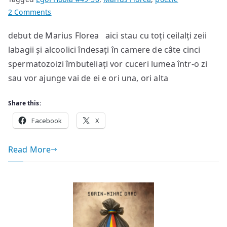
on
2 Comments
butoiul
debut de Marius Florea aici stau cu toți ceilalți zeii
cu
labagii și alcoolici îndesați în camere de câte cinci
spermă
căminul
spermatozoizi îmbuteliați vor cuceri lumea într-o zi
16
sau vor ajunge vai de ei e ori una, ori alta
Share this:
Facebook
X
Read More