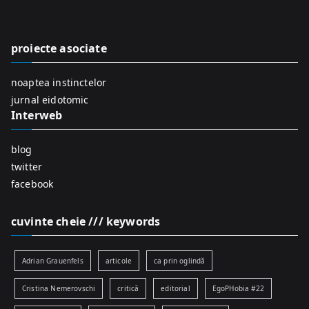
c
h
f
proiecte asociate
o
r
noaptea instinctelor
:
jurnal eidotomic
Interweb
blog
twitter
facebook
cuvinte cheie /// keywords
Adrian Grauenfels
articole
ca prin oglindă
Cristina Nemerovschi
critică
editorial
EgoPHobia #22