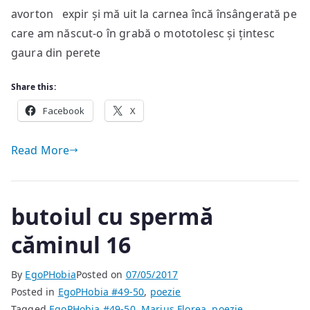
avorton expir și mă uit la carnea încă însângerată pe
de
care am născut-o în grabă o mototolesc și țintesc
Ma
Flo
gaura din perete
Share this:
Facebook
X
Read More
butoiul cu spermă
căminul 16
By
EgoPHobia
Posted on
07/05/2017
Posted in
EgoPHobia #49-50
,
poezie
Tagged
EgoPHobia #49-50
,
Marius Florea
,
poezie