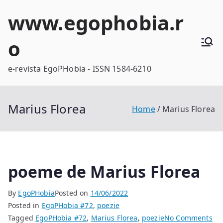
Skip
www.egophobia.r
to
content
o
e-revista EgoPHobia - ISSN 1584-6210
Marius Florea
Home
Marius Florea
poeme de Marius Florea
By
EgoPHobia
Posted on
14/06/2022
Posted in
EgoPHobia #72
,
poezie
on
Tagged
EgoPHobia #72
,
Marius Florea
,
poezie
No Comments