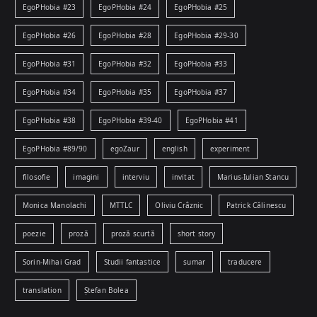
EgoPHobia #23
EgoPHobia #24
EgoPHobia #25
EgoPHobia #26
EgoPHobia #28
EgoPHobia #29-30
EgoPHobia #31
EgoPHobia #32
EgoPHobia #33
EgoPHobia #34
EgoPHobia #35
EgoPHobia #37
EgoPHobia #38
EgoPHobia #39-40
EgoPHobia #41
EgoPHobia #89/90
egoZaur
english
experiment
filosofie
imagini
interviu
invitat
Marius-Iulian Stancu
Monica Manolachi
MTTLC
Oliviu Crâznic
Patrick Călinescu
poezie
proză
proză scurtă
short story
Sorin-Mihai Grad
Studii fantastice
sumar
traducere
translation
Ștefan Bolea