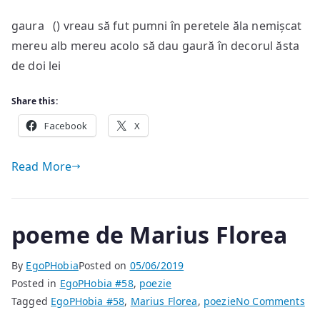
po
gaura () vreau să fut pumni în peretele ăla nemișcat
de
mereu alb mereu acolo să dau gaură în decorul ăsta
Ma
Flo
de doi lei
Share this:
Facebook
X
Read More
poeme de Marius Florea
By
EgoPHobia
Posted on
05/06/2019
Posted in
EgoPHobia #58
,
poezie
on
Tagged
EgoPHobia #58
,
Marius Florea
,
poezie
No Comments
po