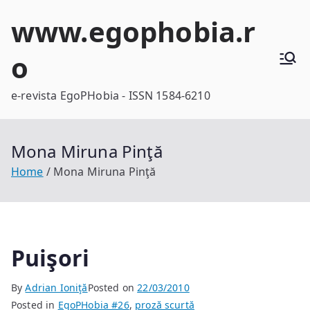
Skip
www.egophobia.r
to
content
o
e-revista EgoPHobia - ISSN 1584-6210
Mona Miruna Pinţă
Home
Mona Miruna Pinţă
Puişori
By
Adrian Ioniţă
Posted on
22/03/2010
Posted in
EgoPHobia #26
,
proză scurtă