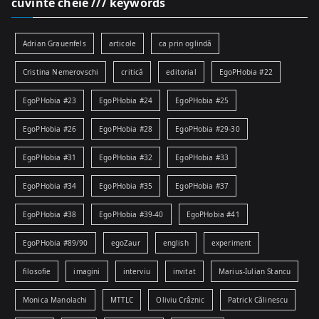
cuvinte cheie /// keywords
Adrian Grauenfels
articole
ca prin oglindă
Cristina Nemerovschi
critică
editorial
EgoPHobia #22
EgoPHobia #23
EgoPHobia #24
EgoPHobia #25
EgoPHobia #26
EgoPHobia #28
EgoPHobia #29-30
EgoPHobia #31
EgoPHobia #32
EgoPHobia #33
EgoPHobia #34
EgoPHobia #35
EgoPHobia #37
EgoPHobia #38
EgoPHobia #39-40
EgoPHobia #41
EgoPHobia #89/90
egoZaur
english
experiment
filosofie
imagini
interviu
invitat
Marius-Iulian Stancu
Monica Manolachi
MTTLC
Oliviu Crâznic
Patrick Călinescu