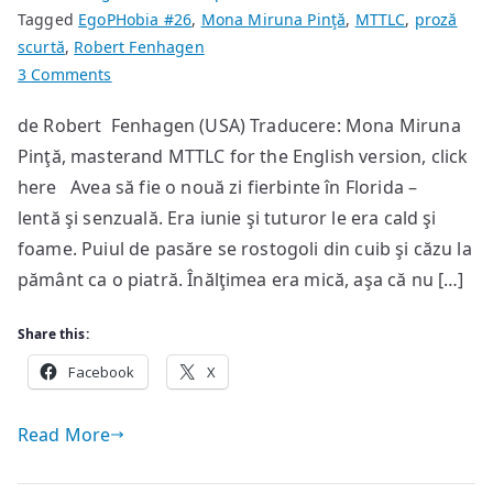
Tagged
EgoPHobia #26
,
Mona Miruna Pinţă
,
MTTLC
,
proză
scurtă
,
Robert Fenhagen
on
3 Comments
Puişori
de Robert Fenhagen (USA) Traducere: Mona Miruna
Pinţă, masterand MTTLC for the English version, click
here Avea să fie o nouă zi fierbinte în Florida –
lentă şi senzuală. Era iunie şi tuturor le era cald şi
foame. Puiul de pasăre se rostogoli din cuib şi căzu la
pământ ca o piatră. Înălţimea era mică, aşa că nu […]
Share this:
Facebook
X
Read More