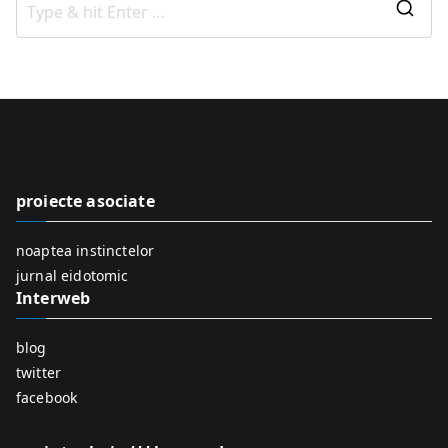
S
e
a
r
c
h
f
proiecte asociate
o
r
noaptea instinctelor
:
jurnal eidotomic
Interweb
blog
twitter
facebook