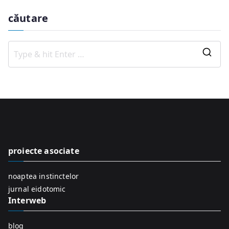
căutare
S
e
a
r
c
h
f
proiecte asociate
o
r
noaptea instinctelor
:
jurnal eidotomic
Interweb
blog