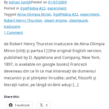
By
Adrian Ioniţă
Posted on
01/07/2009
Posted in
EgoPHobia #22
,
experiment
Tagged
Alina-Olimpia Miron
,
EgoPHobia #22
,
experiment
,
Robert Henry Thurston
,
steam engine
,
steampunk
,
traducere
on
1 Comment
O
de Robert Henry Thurston traducere de Alina-Olimpia
istorie
Miron [citiţi şi partea I ] [the original English version,
a
evoluţiei
published by D. Appletone and Company, New York,
maşinii
1897, is available on google books] Francezii
cu
deveneau din ce în ce mai interesaţi de domeniul
aburi
mecanicii şi al ştiinţelor înrudite; astfel, filozofii şi
[II]
literaţii nativi, pe lângă străinii aduşi […]
Share this:
Facebook
X