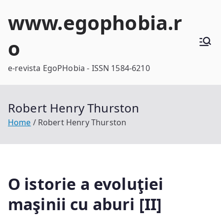
Skip
www.egophobia.r
to
content
o
e-revista EgoPHobia - ISSN 1584-6210
Robert Henry Thurston
Home
Robert Henry Thurston
O istorie a evoluţiei
maşinii cu aburi [II]