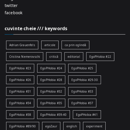
twitter
facebook
cuvinte cheie /// keywords
Adrian Grauenfels
articole
ca prin oglindă
Cristina Nemerovschi
critică
editorial
EgoPHobia #22
EgoPHobia #23
EgoPHobia #24
EgoPHobia #25
EgoPHobia #26
EgoPHobia #28
EgoPHobia #29-30
EgoPHobia #31
EgoPHobia #32
EgoPHobia #33
EgoPHobia #34
EgoPHobia #35
EgoPHobia #37
EgoPHobia #38
EgoPHobia #39-40
EgoPHobia #41
EgoPHobia #89/90
egoZaur
english
experiment