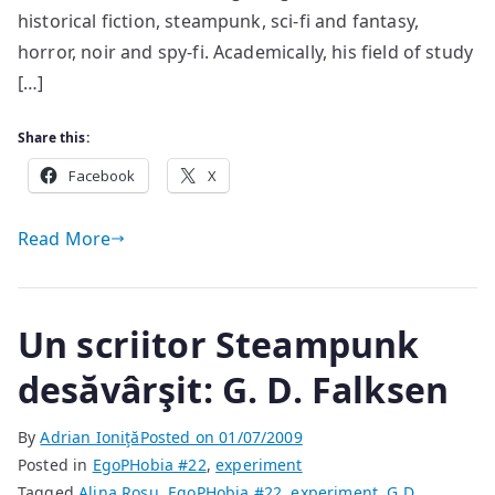
Writer
historical fiction, steampunk, sci-fi and fantasy,
horror, noir and spy-fi. Academically, his field of study
[…]
Share this:
Facebook
X
Read More
Un scriitor Steampunk
desăvârşit: G. D. Falksen
By
Adrian Ioniţă
Posted on
01/07/2009
Posted in
EgoPHobia #22
,
experiment
Tagged
Alina Roşu
,
EgoPHobia #22
,
experiment
,
G.D.