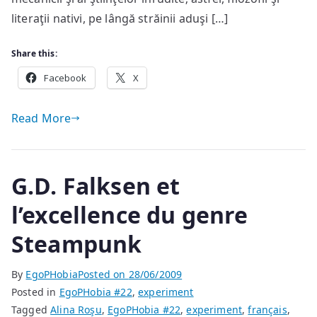
[II]
literaţii nativi, pe lângă străinii aduşi […]
Share this:
Facebook
X
Read More
G.D. Falksen et
l’excellence du genre
Steampunk
By
EgoPHobia
Posted on
28/06/2009
Posted in
EgoPHobia #22
,
experiment
Tagged
Alina Roşu
,
EgoPHobia #22
,
experiment
,
français
,