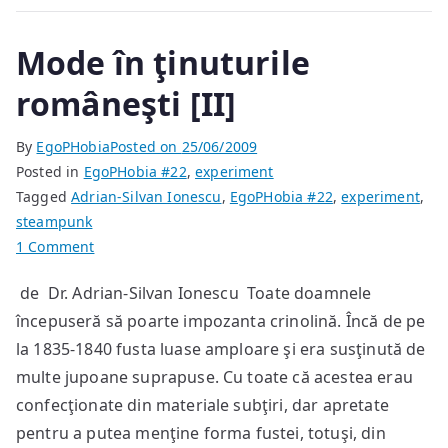
Mode în ţinuturile
româneşti [II]
By
EgoPHobia
Posted on
25/06/2009
Posted in
EgoPHobia #22
,
experiment
Tagged
Adrian-Silvan Ionescu
,
EgoPHobia #22
,
experiment
,
steampunk
on
1 Comment
Mode
de Dr. Adrian-Silvan Ionescu Toate doamnele
în
începuseră să poarte impozanta crinolină. Încă de pe
ţinuturile
româneşti
la 1835-1840 fusta luase amploare şi era susţinută de
[II]
multe jupoane suprapuse. Cu toate că acestea erau
confecţionate din materiale subţiri, dar apretate
pentru a putea menţine forma fustei, totuşi, din