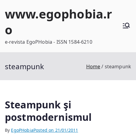
Skip
www.egophobia.r
to
content
o
e-revista EgoPHobia - ISSN 1584-6210
steampunk
Home
steampunk
Steampunk şi
postmodernismul
By
EgoPHobia
Posted on
21/01/2011