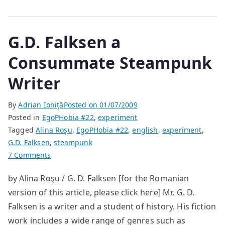
G.D. Falksen a
Consummate Steampunk
Writer
By
Adrian Ioniţă
Posted on
01/07/2009
Posted in
EgoPHobia #22
,
experiment
Tagged
Alina Roşu
,
EgoPHobia #22
,
english
,
experiment
,
G.D. Falksen
,
steampunk
on
7 Comments
G.D.
by Alina Roşu / G. D. Falksen [for the Romanian
Falksen
version of this article, please click here] Mr. G. D.
a
Consummate
Falksen is a writer and a student of history. His fiction
Steampunk
work includes a wide range of genres such as