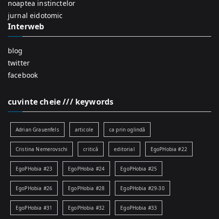
r
noaptea instinctelor
:
jurnal eidotomic
Interweb
blog
twitter
facebook
cuvinte cheie /// keywords
Adrian Grauenfels
articole
ca prin oglindă
Cristina Nemerovschi
critică
editorial
EgoPHobia #22
EgoPHobia #23
EgoPHobia #24
EgoPHobia #25
EgoPHobia #26
EgoPHobia #28
EgoPHobia #29-30
EgoPHobia #31
EgoPHobia #32
EgoPHobia #33