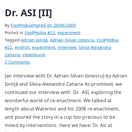
Dr. ASI [II]
By
EgoPHobia
Posted on
26/06/2009
Posted in
EgoPHobia #22
,
experiment
Tagged
Adrian Ioniţă
,
Adrian-Silvan Ionescu
,
EgoPHobia
#22
,
english
,
experiment
,
interview
,
Silvia-Alexandra
Zaharia
,
steampunk
on
2 Comments
Dr.
[an interview with Dr. Adrian-Silvan Ionescu] by Adrian
ASI
Ioniţă and Silvia-Alexandra Zaharia As promised, we
[II]
continued our interview with Dr. ASI, exploring the
wonderful world of re-enactment. We talked at
length about Waterloo and his 2008 re-enactment,
and poured the story in a cup too precious to be
mixed by interventions. Here we have: Dr. Asi at