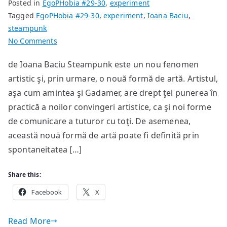
Posted in
EgoPHobia #29-30
,
experiment
Tagged
EgoPHobia #29-30
,
experiment
,
Ioana Baciu
,
steampunk
on
No Comments
Steampunk
de Ioana Baciu Steampunk este un nou fenomen
şi
artistic şi, prin urmare, o nouă formă de artă. Artistul,
postmodernismul
aşa cum amintea şi Gadamer, are drept ţel punerea în
practică a noilor convingeri artistice, ca şi noi forme
de comunicare a tuturor cu toţi. De asemenea,
această nouă formă de artă poate fi definită prin
spontaneitatea […]
Share this:
Facebook
X
Read More