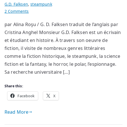
G.D. Falksen
,
steampunk
on
2 Comments
G.D.
par Alina Roşu / G. D. Falksen traduit de l’anglais par
Falksen
Cristina Anghel Monsieur G.D. Falksen est un écrivain
et
l’excellence
et étudiant en histoire. À travers son oeuvre de
du
fiction, il visite de nombreux genres littéraires
genre
comme la fiction historique, le steampunk, la science
Steampunk
fiction et la fantasy, le horror, le polar, l’espionnage.
Sa recherche universitaire […]
Share this:
Facebook
X
Read More