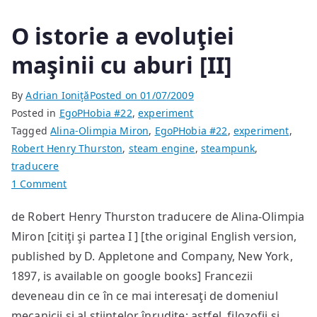
O istorie a evoluţiei
maşinii cu aburi [II]
By
Adrian Ioniţă
Posted on
01/07/2009
Posted in
EgoPHobia #22
,
experiment
Tagged
Alina-Olimpia Miron
,
EgoPHobia #22
,
experiment
,
Robert Henry Thurston
,
steam engine
,
steampunk
,
traducere
on
1 Comment
O
de Robert Henry Thurston traducere de Alina-Olimpia
istorie
Miron [citiţi şi partea I ] [the original English version,
a
evoluţiei
published by D. Appletone and Company, New York,
maşinii
1897, is available on google books] Francezii
cu
deveneau din ce în ce mai interesaţi de domeniul
aburi
mecanicii şi al ştiinţelor înrudite; astfel, filozofii şi