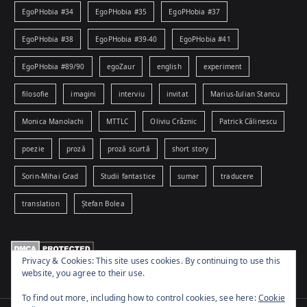
EgoPHobia #34
EgoPHobia #35
EgoPHobia #37
EgoPHobia #38
EgoPHobia #39-40
EgoPHobia #41
EgoPHobia #89/90
egoZaur
english
experiment
filosofie
imagini
interviu
invitat
Marius-Iulian Stancu
Monica Manolachi
MTTLC
Oliviu Crâznic
Patrick Călinescu
poezie
proză
proză scurtă
short story
Sorin-Mihai Grad
Studii fantastice
sumar
traducere
translation
Ștefan Bolea
Privacy & Cookies: This site uses cookies. By continuing to use this
website, you agree to their use.
To find out more, including how to control cookies, see here:
Cookie