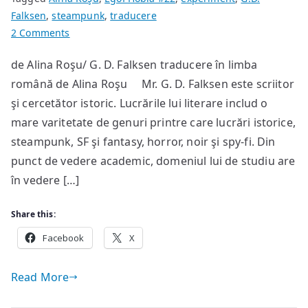
Falksen
,
steampunk
,
traducere
on
2 Comments
Un
de Alina Roşu/ G. D. Falksen traducere în limba
scriitor
română de Alina Roşu Mr. G. D. Falksen este scriitor
Steampunk
desăvârşit:
şi cercetător istoric. Lucrările lui literare includ o
G.
mare varitetate de genuri printre care lucrări istorice,
D.
steampunk, SF şi fantasy, horror, noir şi spy-fi. Din
Falksen
punct de vedere academic, domeniul lui de studiu are
în vedere […]
Share this:
Facebook
X
Read More