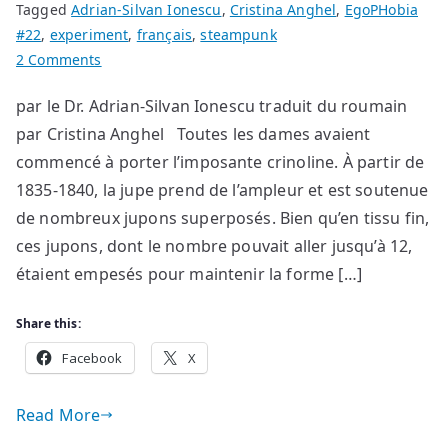
Tagged
Adrian-Silvan Ionescu
,
Cristina Anghel
,
EgoPHobia
#22
,
experiment
,
français
,
steampunk
on
2 Comments
L’évolution
par le Dr. Adrian-Silvan Ionescu traduit du roumain
de
par Cristina Anghel Toutes les dames avaient
la
mode
commencé à porter l’imposante crinoline. À partir de
dans
1835-1840, la jupe prend de l’ampleur et est soutenue
les
de nombreux jupons superposés. Bien qu’en tissu fin,
territoires
ces jupons, dont le nombre pouvait aller jusqu’à 12,
roumains
étaient empesés pour maintenir la forme […]
de
1711
Share this:
à
Facebook
1950
X
[II]
Read More