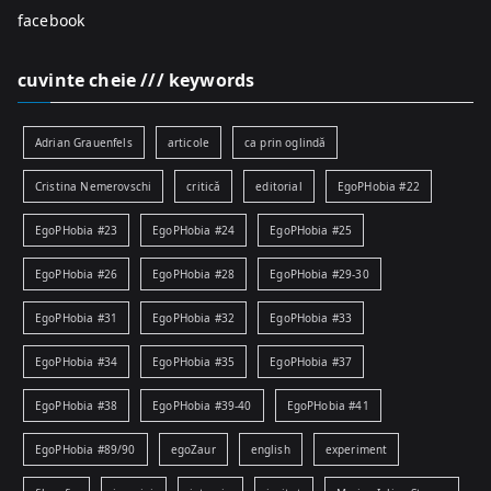
facebook
cuvinte cheie /// keywords
Adrian Grauenfels
articole
ca prin oglindă
Cristina Nemerovschi
critică
editorial
EgoPHobia #22
EgoPHobia #23
EgoPHobia #24
EgoPHobia #25
EgoPHobia #26
EgoPHobia #28
EgoPHobia #29-30
EgoPHobia #31
EgoPHobia #32
EgoPHobia #33
EgoPHobia #34
EgoPHobia #35
EgoPHobia #37
EgoPHobia #38
EgoPHobia #39-40
EgoPHobia #41
EgoPHobia #89/90
egoZaur
english
experiment