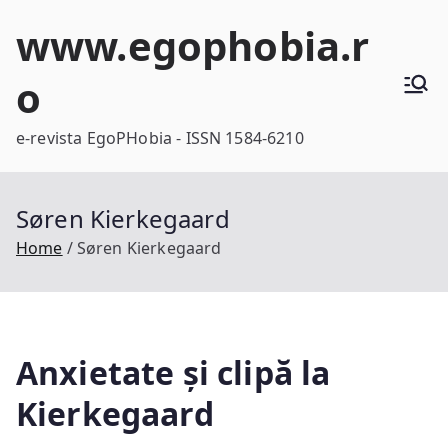
Skip
www.egophobia.r
to
content
o
e-revista EgoPHobia - ISSN 1584-6210
Søren Kierkegaard
Home
Søren Kierkegaard
Anxietate și clipă la
Kierkegaard