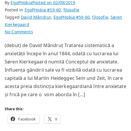
By
EgoPHobia
Posted on
02/09/2019
Posted in
EgoPHobia #59-60
,
filosofie
Tagged
David Mândruț
,
EgoPHobia #59-60
,
filosofie
,
Søren
Kierkegaard
on
No Comments
Anxietate
(debut) de David Mândruț Tratarea sistematică a
și
anxietății începe în anul 1844, odată cu lucrarea lui
clipă
la
Søren Kierkegaard numită Conceptul de anxietate.
Kierkegaard
Influența gândirii sale va fi vizibilă odată cu lucrarea
capitală a lui Martin Heidegger, Sein und Zeit, în care
acesta preia distincția kierkegaardiană între anxietate
și frică pe care o vom aborda în […]
Share this:
Facebook
X