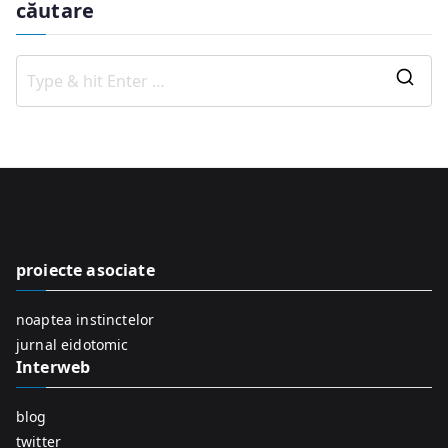
căutare
S
e
a
r
c
h
f
proiecte asociate
o
r
noaptea instinctelor
:
jurnal eidotomic
Interweb
blog
twitter