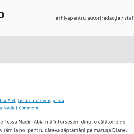
o
arhiva
pentru autori
redacţia / staf
bia #53
,
Lecturi potrivite
,
proză
on
a Nadir
1 Comment
Evie
de Tessa Nadir Abia mă întorsesem dintr-o călătorie de
cea
 invităm la noi pentru câteva săptămâni pe mătuşa Diane.
bizară