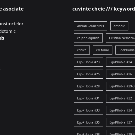
e asociate
cuvinte cheie /// keyword
instinctelor
Adrian Grauenfels
articole
idotomic
eb
ca prin oglindă
Cristina Nemerov
critică
editorial
EgoPHobia
EgoPHobia #23
EgoPHobia #24
k
EgoPHobia #25
EgoPHobia #26
EgoPHobia #28
EgoPHobia #29-3
EgoPHobia #31
EgoPHobia #32
EgoPHobia #33
EgoPHobia #34
EgoPHobia #35
EgoPHobia #37
EgoPHobia #38
EgoPHobia #39-4