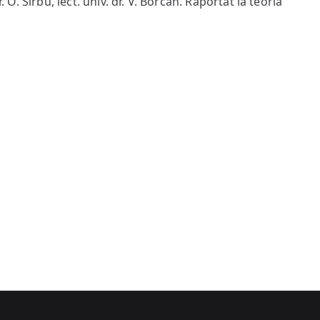
. O. Sîrbu, lect. univ. dr. V. Borcan. Raportat la teoria