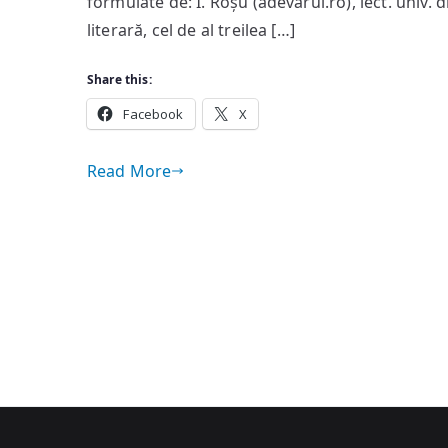
formulate de: I. Roșu (adevărul.ro), lect. univ. dr
literară, cel de al treilea […]
Share this:
Facebook
X
Read More