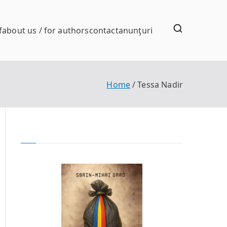
f
about us / for authors
contact
anunţuri
Home
Tessa Nadir