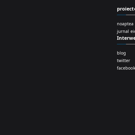
proiect
noaptea 
jurnal e
Interw
blog
twitter
faceboo