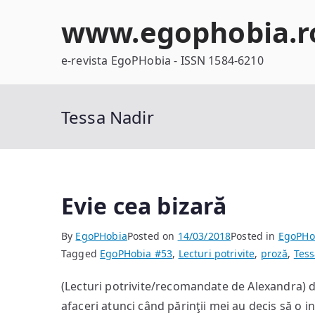
Skip
www.egophobia.r
to
content
e-revista EgoPHobia - ISSN 1584-6210
Tessa Nadir
Evie cea bizară
By
EgoPHobia
Posted on
14/03/2018
Posted in
EgoPHo
Tagged
EgoPHobia #53
,
Lecturi potrivite
,
proză
,
Tess
(Lecturi potrivite/recomandate de Alexandra) 
afaceri atunci când părinţii mei au decis să o