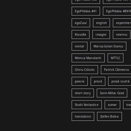
EgoPHobia #41
EgoPHobia #89/
egoZaur
english
experime
filosofie
imagini
interviu
invitat
Marius-Iulian Stancu
Monica Manolachi
MTTLC
Oliviu Crâznic
Patrick Călinescu
poezie
proză
proză scurtă
short story
Sorin-Mihai Grad
Studii fantastice
sumar
tra
translation
Ștefan Bolea