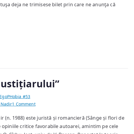
tuşa deja ne trimisese bilet prin care ne anunţa că
ustițiarului”
EgoPHobia #53
on
 Nadir
1 Comment
Tessa
 (n. 1988) este juristă și romancieră (Sânge și flori de
Nadir:
 opiniile critice favorabile autoarei, amintim pe cele
“Vremea
Justițiarului”