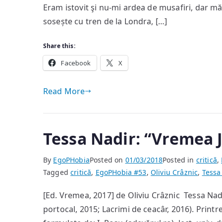
Eram istovit şi nu-mi ardea de musafiri, dar mă
sosește cu tren de la Londra, […]
Share this:
Facebook
X
Read More
Tessa Nadir: “Vremea J
By
EgoPHobia
Posted on
01/03/2018
Posted in
critică
,
Tagged
critică
,
EgoPHobia #53
,
Oliviu Crâznic
,
Tessa
[Ed. Vremea, 2017] de Oliviu Crâznic Tessa Nadir
portocal, 2015; Lacrimi de ceacâr, 2016). Printre