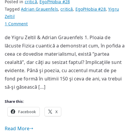
Posted in
critică
,
EgoPHobia #28
Tagged
Adrian Grauenfels
,
critică
,
EgoPHobia #28
,
Yigru
Zeltil
on
1 Comment
Convorbiri
de Yigru Zeltil & Adrian Grauenfels 1. Ploaia de
despre
lăcuste Fizica cuantică a demonstrat cum, în pofida a
arta
secolului
ceea ce dovedise materialismul, există “partea
XXI
cealaltă”, dar câţi au sesizat faptul? Implicaţiile sunt
evidente. Până şi poezia, cu accentul mutat de pe
fond pe formă în ultimii 150 şi ceva de ani, va trebui
să-şi găsească […]
Share this:
Facebook
X
Read More