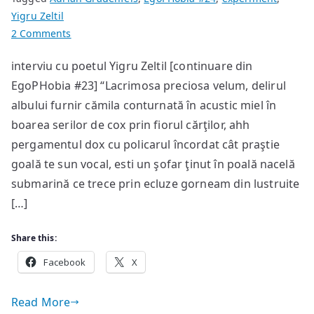
Yigru Zeltil
on
2 Comments
Deconstrucţia
interviu cu poetul Yigru Zeltil [continuare din
Avangardei
EgoPHobia #23] “Lacrimosa preciosa velum, delirul
albului furnir cămila conturnată în acustic miel în
boarea serilor de cox prin fiorul cărţilor, ahh
pergamentul dox cu policarul încordat cât praştie
goală te sun vocal, esti un şofar ţinut în poală nacelă
submarină ce trece prin ecluze gorneam din lustruite
[…]
Share this:
Facebook
X
Read More