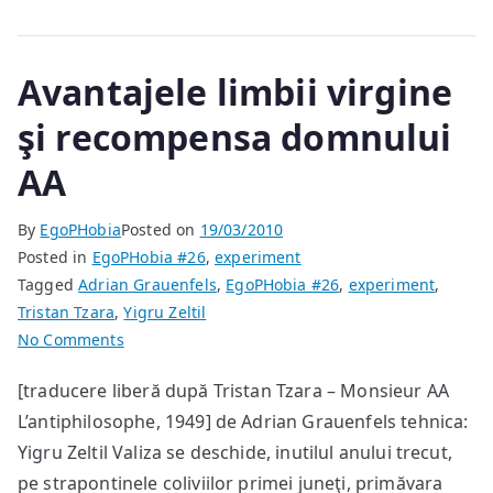
Avantajele limbii virgine
şi recompensa domnului
AA
By
EgoPHobia
Posted on
19/03/2010
Posted in
EgoPHobia #26
,
experiment
Tagged
Adrian Grauenfels
,
EgoPHobia #26
,
experiment
,
Tristan Tzara
,
Yigru Zeltil
on
No Comments
Avantajele
[traducere liberă după Tristan Tzara – Monsieur AA
limbii
L’antiphilosophe, 1949] de Adrian Grauenfels tehnica:
virgine
şi
Yigru Zeltil Valiza se deschide, inutilul anului trecut,
recompensa
pe strapontinele coliviilor primei juneţi, primăvara