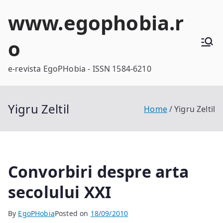
Skip
www.egophobia.r
to
content
o
e-revista EgoPHobia - ISSN 1584-6210
Yigru Zeltil
Home
Yigru Zeltil
Convorbiri despre arta
secolului XXI
By
EgoPHobia
Posted on
18/09/2010