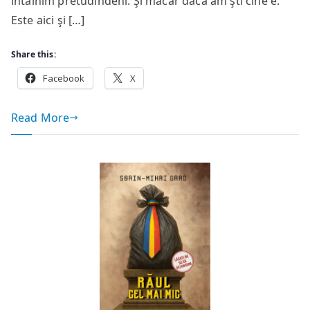
întâlnim pretudindeni. Şi măcar dacă am şti cine e.
Este aici şi […]
Share this:
Facebook
X
Read More