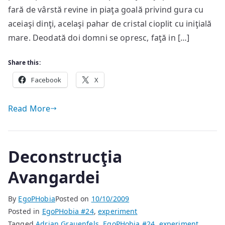
domnului
fară de vârstă revine in piaţa goală privind gura cu
AA
aceiaşi dinţi, acelaşi pahar de cristal cioplit cu iniţială
mare. Deodată doi domni se opresc, faţă in […]
Share this:
Facebook
X
Read More
Deconstrucţia
Avangardei
By
EgoPHobia
Posted on
10/10/2009
Posted in
EgoPHobia #24
,
experiment
Tagged
Adrian Grauenfels
,
EgoPHobia #24
,
experiment
,