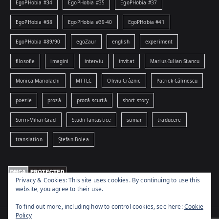
EgoPHobia #34
EgoPHobia #35
EgoPHobia #37
EgoPHobia #38
EgoPHobia #39-40
EgoPHobia #41
EgoPHobia #89/90
egoZaur
english
experiment
filosofie
imagini
interviu
invitat
Marius-Iulian Stancu
Monica Manolachi
MTTLC
Oliviu Crâznic
Patrick Călinescu
poezie
proză
proză scurtă
short story
Sorin-Mihai Grad
Studii fantastice
sumar
traducere
translation
Ștefan Bolea
Privacy & Cookies: This site uses cookies. By continuing to use this
website, you agree to their use.
To find out more, including how to control cookies, see here:
Cookie
Policy