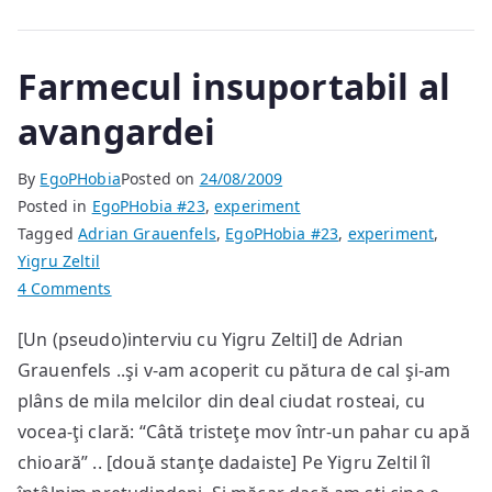
Farmecul insuportabil al
avangardei
By
EgoPHobia
Posted on
24/08/2009
Posted in
EgoPHobia #23
,
experiment
Tagged
Adrian Grauenfels
,
EgoPHobia #23
,
experiment
,
Yigru Zeltil
on
4 Comments
Farmecul
[Un (pseudo)interviu cu Yigru Zeltil] de Adrian
insuportabil
Grauenfels ..şi v-am acoperit cu pătura de cal şi-am
al
avangardei
plâns de mila melcilor din deal ciudat rosteai, cu
vocea-ţi clară: “Câtă tristeţe mov într-un pahar cu apă
chioară” .. [două stanţe dadaiste] Pe Yigru Zeltil îl