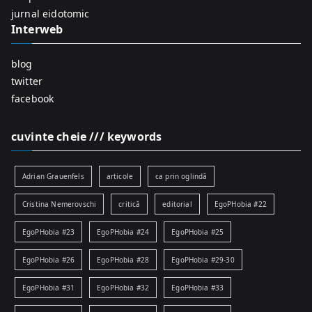
:
jurnal eidotomic
Interweb
blog
twitter
facebook
cuvinte cheie /// keywords
Adrian Grauenfels
articole
ca prin oglindă
Cristina Nemerovschi
critică
editorial
EgoPHobia #22
EgoPHobia #23
EgoPHobia #24
EgoPHobia #25
EgoPHobia #26
EgoPHobia #28
EgoPHobia #29-30
EgoPHobia #31
EgoPHobia #32
EgoPHobia #33