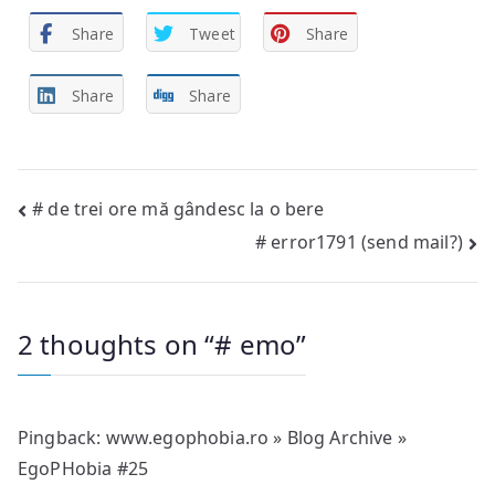
Share
Tweet
Share
Share
Share
Post
# de trei ore mă gândesc la o bere
# error1791 (send mail?)
navigation
2 thoughts on “
# emo
”
Pingback:
www.egophobia.ro » Blog Archive »
EgoPHobia #25