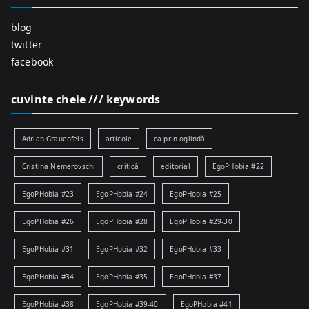
blog
twitter
facebook
cuvinte cheie /// keywords
Adrian Grauenfels
articole
ca prin oglindă
Cristina Nemerovschi
critică
editorial
EgoPHobia #22
EgoPHobia #23
EgoPHobia #24
EgoPHobia #25
EgoPHobia #26
EgoPHobia #28
EgoPHobia #29-30
EgoPHobia #31
EgoPHobia #32
EgoPHobia #33
EgoPHobia #34
EgoPHobia #35
EgoPHobia #37
EgoPHobia #38
EgoPHobia #39-40
EgoPHobia #41