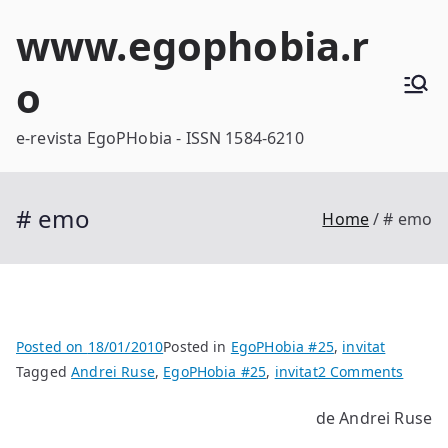
Skip
www.egophobia.r
to
content
o
e-revista EgoPHobia - ISSN 1584-6210
# emo
Home
# emo
Posted on
18/01/2010
Posted in
EgoPHobia #25
,
invitat
on
Tagged
Andrei Ruse
,
EgoPHobia #25
,
invitat
2 Comments
#
de Andrei Ruse
emo