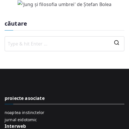
căutare
S
e
a
r
c
h
f
proiecte asociate
o
r
noaptea instinctelor
:
jurnal eidotomic
Interweb