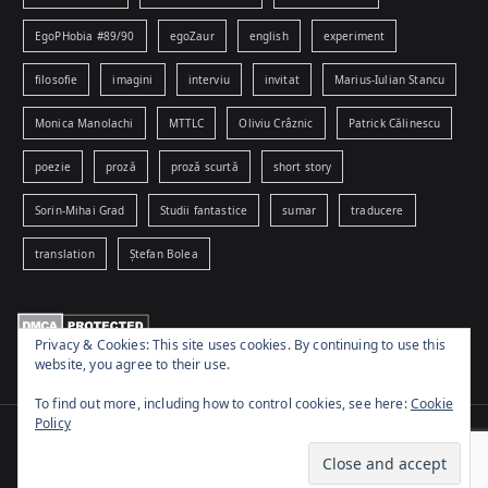
EgoPHobia #89/90
egoZaur
english
experiment
filosofie
imagini
interviu
invitat
Marius-Iulian Stancu
Monica Manolachi
MTTLC
Oliviu Crâznic
Patrick Călinescu
poezie
proză
proză scurtă
short story
Sorin-Mihai Grad
Studii fantastice
sumar
traducere
translation
Ștefan Bolea
Privacy & Cookies: This site uses cookies. By continuing to use this
website, you agree to their use.
To find out more, including how to control cookies, see here:
Cookie
Policy
Copyright © 2026
www.egophobia.ro
. Powered by
Zakra
and
WordPress
.