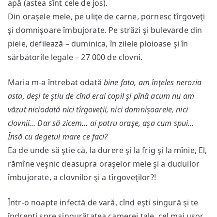
apă (astea sînt cele de jos).
Din oraşele mele, pe uliţe de carne, pornesc tîrgoveţi
şi domnişoare îmbujorate. Pe străzi şi bulevarde din
piele, defilează – duminica, în zilele ploioase şi în
sărbătorile legale – 27 000 de clovni.
Maria m-a întrebat odată
bine fato, am înţeles nerozia
asta, deşi te ştiu de cînd erai copil şi pînă acum nu am
văzut niciodată nici tîrgoveţii, nici domnişoarele, nici
clovnii… Dar să zicem… ai patru oraşe, aşa cum spui…
Însă cu degetul mare ce faci?
Ea de unde să ştie că, la durere şi la frig şi la mînie, El,
rămîne veşnic deasupra oraşelor mele şi a duduilor
îmbujorate, a clovnilor şi a tîrgoveţilor?!
Într-o noapte infectă de vară, cînd eşti singură şi te
îndrepţi spre singurătatea camerei tale, cel mai uşor