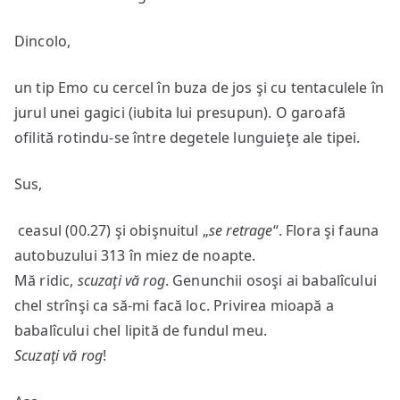
Dincolo,
un tip Emo cu cercel în buza de jos şi cu tentaculele în
jurul unei gagici (iubita lui presupun). O garoafă
ofilită rotindu-se între degetele lunguieţe ale tipei.
Sus,
ceasul (00.27) şi obişnuitul „
se retrage
“. Flora şi fauna
autobuzului 313 în miez de noapte.
Mă ridic,
scuzaţi vă rog
. Genunchii osoşi ai babalîcului
chel strînşi ca să-mi facă loc. Privirea mioapă a
babalîcului chel lipită de fundul meu.
Scuzaţi vă rog
!