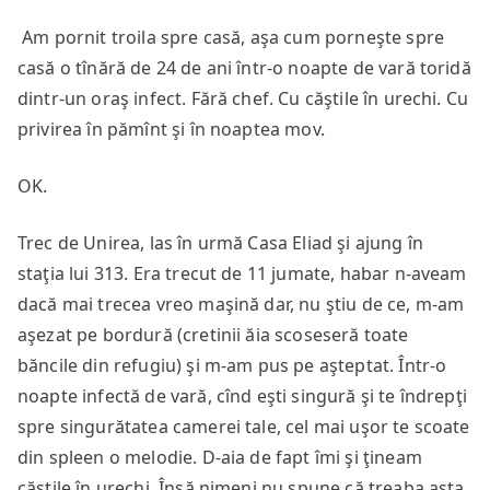
Am pornit troila spre casă, aşa cum porneşte spre
casă o tînără de 24 de ani într-o noapte de vară toridă
dintr-un oraş infect. Fără chef. Cu căştile în urechi. Cu
privirea în pămînt şi în noaptea mov.
OK.
Trec de Unirea, las în urmă Casa Eliad şi ajung în
staţia lui 313. Era trecut de 11 jumate, habar n-aveam
dacă mai trecea vreo maşină dar, nu ştiu de ce, m-am
aşezat pe bordură (cretinii ăia scoseseră toate
băncile din refugiu) şi m-am pus pe aşteptat. Într-o
noapte infectă de vară, cînd eşti singură şi te îndrepţi
spre singurătatea camerei tale, cel mai uşor te scoate
din spleen o melodie. D-aia de fapt îmi şi ţineam
căştile în urechi. Însă nimeni nu spune că treaba asta