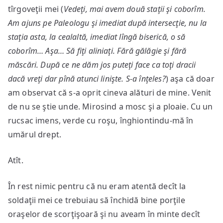
tîrgoveţii mei (
Vedeţi, mai avem două staţii şi coborîm.
Am ajuns pe Paleologu şi imediat după intersecţie, nu la
staţia asta, la cealaltă, imediat lîngă biserică, o să
coborîm… Aşa… Să fiţi aliniaţi. Fără gălăgie şi fără
măscări. După ce ne dăm jos puteţi face ca toţi dracii
dacă vreţi dar pînă atunci linişte. S-a înţeles?
) aşa că doar
am observat că s-a oprit cineva alături de mine. Venit
de nu se ştie unde. Mirosind a mosc şi a ploaie. Cu un
rucsac imens, verde cu roşu, înghiontindu-mă în
umărul drept.
Atît.
În rest nimic pentru că nu eram atentă decît la
soldaţii mei ce trebuiau să închidă bine porţile
oraşelor de scorţişoară şi nu aveam în minte decît