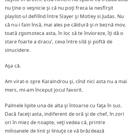
nu ţine o veşnicie şi că nu poţi freca la nesfîrşit
playlist-ul defilînd între Slayer şi Motley si Judas. Nu
că nu-i fain însă, mai ales pe căldură şi-n beznă mov,
toată zgomoteca asta, în loc să te învioreze, îţi dă o
stare foarte a dracu’, ceva între silă şi poftă de
sinucidere.
Aşa că.
Am virat-o spre Karaindrou şi, cînd nici asta nu a mai
mers, mi-am început jocul favorit.
Palmele lipite una de alta şi întoarse cu faţa în sus.
Dacă faceţi asta, indiferent de oră şi de chef, în zori
ori în miez de noapte, veţi vedea că, printre
milioanele de linii şi liniuţe ce vă brăzdează