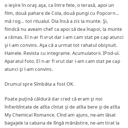
o ieşire în oraş aşa, ca între fete, o terasă, apoi un
film, două pahare de Cola, două pungi cu Popcorn…
mă rog… tot ritualul. Dia însă a zis la munte. Şi,
fiindcă nu aveam chef ca apoi să dea înapoi, la munte
a rămas. El n-ar fi vrut dar i-am cam stat pe cap atunci
şi l-am convins. Aşa că a urmat tot rahatul obişnuit.
Hainele. Revista cu integrame. Acumulatorii. IPod-ul.
Aparatul foto. El n-ar fi vrut dar i-am cam stat pe cap
atunci şi l-am convins.
Drumul spre Sîmbăta a fost OK.
Poate puţină căldură dar cred că eram şi noi
înfierbîntate de atîta cîntat şi de atîta bere şi de atîta
My Chemical Romance. Cînd am ajuns, ne-am lăsat
bagajele la cabana de lîngă mănăstire, ne-am tirat la