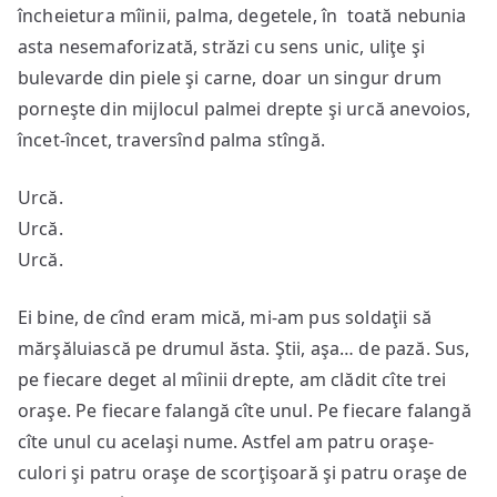
încheietura mîinii, palma, degetele, în toată nebunia
asta nesemaforizată, străzi cu sens unic, uliţe şi
bulevarde din piele şi carne, doar un singur drum
porneşte din mijlocul palmei drepte şi urcă anevoios,
încet-încet, traversînd palma stîngă.
Urcă.
Urcă.
Urcă.
Ei bine, de cînd eram mică, mi-am pus soldaţii să
mărşăluiască pe drumul ăsta. Ştii, aşa… de pază. Sus,
pe fiecare deget al mîinii drepte, am clădit cîte trei
oraşe. Pe fiecare falangă cîte unul. Pe fiecare falangă
cîte unul cu acelaşi nume. Astfel am patru oraşe-
culori şi patru oraşe de scorţişoară şi patru oraşe de