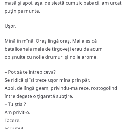
masă şi apoi, aşa, de siestă cum zic babacii, am urcat
puţin pe munte.
Uşor.
Mînă în mînă. Oraş lîngă oraş. Mai ales că
batalioanele mele de tîrgoveţi erau de acum
obişnuite cu noile drumuri şi noile arome.
– Pot să te întreb ceva?
Se ridică şi îşi trece uşor mîna prin păr.
Apoi, de lîngă geam, privindu-mă rece, rostogolind
între degete o ţigaretă subţire.
– Tu ştiai?
Am privit-o.
Tăcere.
Scrumul.