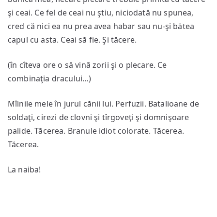
şi ceai. Ce fel de ceai nu ştiu, niciodată nu spunea,
cred că nici ea nu prea avea habar sau nu-şi bătea
capul cu asta. Ceai să fie. Şi tăcere.
(în cîteva ore o să vină zorii şi o plecare. Ce
combinaţia dracului…)
Mîinile mele în jurul cănii lui. Perfuzii. Batalioane de
soldaţi, cirezi de clovni şi tîrgoveţi şi domnişoare
palide. Tăcerea. Branule idiot colorate. Tăcerea.
Tăcerea.
La naiba!