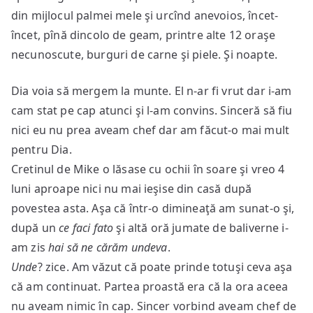
din mijlocul palmei mele şi urcînd anevoios, încet-
încet, pînă dincolo de geam, printre alte 12 oraşe
necunoscute, burguri de carne şi piele. Şi noapte.
Dia voia să mergem la munte. El n-ar fi vrut dar i-am
cam stat pe cap atunci şi l-am convins. Sinceră să fiu
nici eu nu prea aveam chef dar am făcut-o mai mult
pentru Dia.
Cretinul de Mike o lăsase cu ochii în soare şi vreo 4
luni aproape nici nu mai ieşise din casă după
povestea asta. Aşa că într-o dimineaţă am sunat-o şi,
după un
ce faci fato
şi altă oră jumate de baliverne i-
am zis
hai să ne cărăm undeva
.
Unde
? zice. Am văzut că poate prinde totuşi ceva aşa
că am continuat. Partea proastă era că la ora aceea
nu aveam nimic în cap. Sincer vorbind aveam chef de