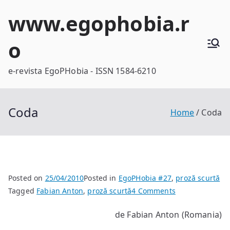
Skip
www.egophobia.r
to
content
o
e-revista EgoPHobia - ISSN 1584-6210
Coda
Home
Coda
Posted on
25/04/2010
Posted in
EgoPHobia #27
,
proză scurtă
on
Tagged
Fabian Anton
,
proză scurtă
4 Comments
Coda
de Fabian Anton (Romania)