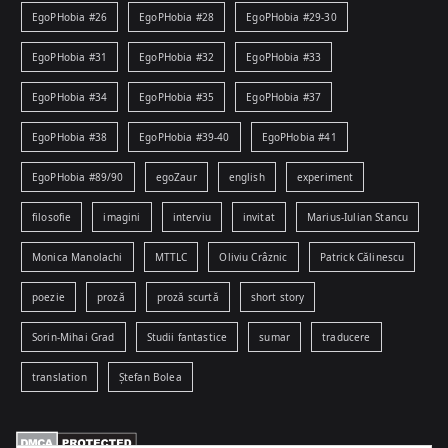
EgoPHobia #26
EgoPHobia #28
EgoPHobia #29-30
EgoPHobia #31
EgoPHobia #32
EgoPHobia #33
EgoPHobia #34
EgoPHobia #35
EgoPHobia #37
EgoPHobia #38
EgoPHobia #39-40
EgoPHobia #41
EgoPHobia #89/90
egoZaur
english
experiment
filosofie
imagini
interviu
invitat
Marius-Iulian Stancu
Monica Manolachi
MTTLC
Oliviu Crâznic
Patrick Călinescu
poezie
proză
proză scurtă
short story
Sorin-Mihai Grad
Studii fantastice
sumar
traducere
translation
Ștefan Bolea