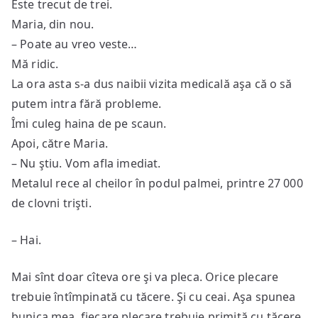
Este trecut de trei.
Maria, din nou.
– Poate au vreo veste…
Mă ridic.
La ora asta s-a dus naibii vizita medicală aşa că o să
putem intra fără probleme.
Îmi culeg haina de pe scaun.
Apoi, către Maria.
– Nu ştiu. Vom afla imediat.
Metalul rece al cheilor în podul palmei, printre 27 000
de clovni trişti.
– Hai.
Mai sînt doar cîteva ore şi va pleca. Orice plecare
trebuie întîmpinată cu tăcere. Şi cu ceai. Aşa spunea
bunica mea, fiecare plecare trebuie primită cu tăcere