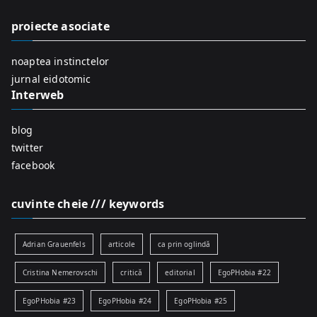
h
f
proiecte asociate
o
r
noaptea instinctelor
:
jurnal eidotomic
Interweb
blog
twitter
facebook
cuvinte cheie /// keywords
Adrian Grauenfels
articole
ca prin oglindă
Cristina Nemerovschi
critică
editorial
EgoPHobia #22
EgoPHobia #23
EgoPHobia #24
EgoPHobia #25