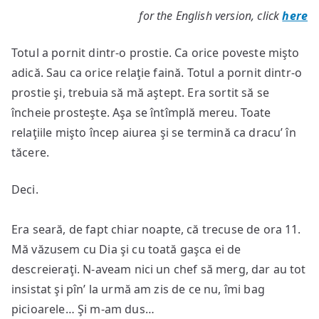
for the English version, click
here
Totul a pornit dintr-o prostie. Ca orice poveste mişto
adică. Sau ca orice relaţie faină. Totul a pornit dintr-o
prostie şi, trebuia să mă aştept. Era sortit să se
încheie prosteşte. Aşa se întîmplă mereu. Toate
relaţiile mişto încep aiurea şi se termină ca dracu’ în
tăcere.
Deci.
Era seară, de fapt chiar noapte, că trecuse de ora 11.
Mă văzusem cu Dia şi cu toată gaşca ei de
descreieraţi. N-aveam nici un chef să merg, dar au tot
insistat şi pîn’ la urmă am zis de ce nu, îmi bag
picioarele… Şi m-am dus…