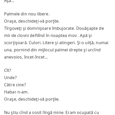
Aşa…
Palmele din nou libere.
Oraşe, deschideţi-vă porţile.
Tîrgoveţi şi domnişoare îmbujorate. Douăşapte de
mii de clovni defilînd în noaptea mov . Apă şi
scorţişoară. Culori. Litere şi atingeri. Şi o uliţă, numai
una, pornind din mijlocul palmei drepte şi urcînd
anevoios, încet-încet…
Cît?
Unde?
Către cine?
Habar n-am.
Oraşe, deschideţi-vă porţile.
Nu ştiu cînd a sosit lîngă mine. Eram ocupată cu