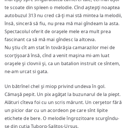
te scoate din spleen o melodie. Cînd aştepţi noaptea
autobuzul 313 nu cred că-ţi mai stă mintea la melodii,
însă, sinceră să fiu, nu prea mă mai gîndeam la asta.
Spectacolul oferit de oraşele mele era mult prea
fascinant ca să mă mai gîndesc la altceva.
Nu ştiu cît am stat în tovărăşia camarazilor mei de
scorţişoară însă, cînd a venit maşina mi-am luat
oraşele şi clovnii şi, ca un batalion instruit ce sîntem,
ne-am urcat si gata.
Un bătrînel chel şi miop privind undeva în gol.
Cămaşă pepit. Un pix agăţat la buzunarul de la piept.
Alături cîteva foi cu un scris mărunt. Un cerşetor fără
un picior dar cu un acordeon pe care sînt lipite
etichete de bere. O melodie îngrozitoare scurgîndu-
se din cutia Tuborg-Salitos-Ursus.