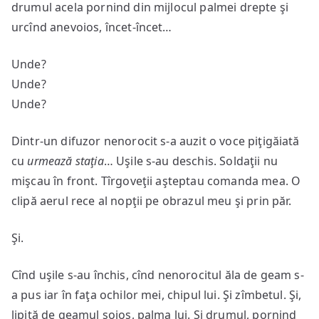
drumul acela pornind din mijlocul palmei drepte şi
urcînd anevoios, încet-încet…
Unde?
Unde?
Unde?
Dintr-un difuzor nenorocit s-a auzit o voce piţigăiată
cu
urmează staţia
… Uşile s-au deschis. Soldaţii nu
mişcau în front. Tîrgoveţii aşteptau comanda mea. O
clipă aerul rece al nopţii pe obrazul meu şi prin păr.
Şi.
Cînd uşile s-au închis, cînd nenorocitul ăla de geam s-
a pus iar în faţa ochilor mei, chipul lui. Şi zîmbetul. Şi,
lipită de geamul soios, palma lui. Şi drumul, pornind