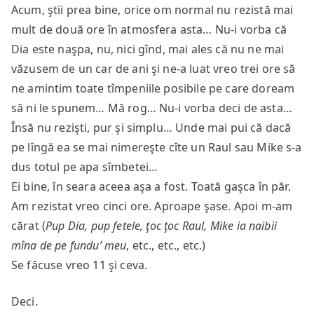
Acum, ştii prea bine, orice om normal nu rezistă mai
mult de două ore în atmosfera asta… Nu-i vorba că
Dia este naşpa, nu, nici gînd, mai ales că nu ne mai
văzusem de un car de ani şi ne-a luat vreo trei ore să
ne amintim toate tîmpeniile posibile pe care doream
să ni le spunem… Mă rog… Nu-i vorba deci de asta…
Însă nu rezişti, pur şi simplu… Unde mai pui că dacă
pe lîngă ea se mai nimereşte cîte un Raul sau Mike s-a
dus totul pe apa sîmbetei…
Ei bine, în seara aceea aşa a fost. Toată gaşca în păr.
Am rezistat vreo cinci ore. Aproape şase. Apoi m-am
cărat (
Pup Dia, pup fetele, ţoc ţoc Raul, Mike ia naibii
mîna de pe fundu’ meu
, etc., etc., etc.)
Se făcuse vreo 11 şi ceva.
Deci.