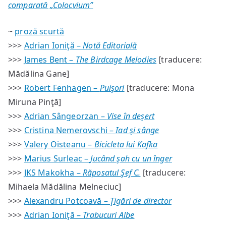
comparată „Colocvium”
~
proză scurtă
>>>
Adrian Ioniţă –
Notă Editorială
>>>
James Bent –
The Birdcage Melodies
[traducere:
Mădălina Gane]
>>>
Robert Fenhagen –
Puişori
[traducere: Mona
Miruna Pinţă]
>>>
Adrian Sângeorzan –
Vise în deşert
>>>
Cristina Nemerovschi –
Iad şi sânge
>>>
Valery Oisteanu –
Bicicleta lui Kafka
>>>
Marius Surleac –
Jucând şah cu un înger
>>>
JKS Makokha –
Răposatul Şef C.
[traducere:
Mihaela Mădălina Melneciuc]
>>>
Alexandru Potcoavă –
Ţigări de director
>>>
Adrian Ioniţă –
Trabucuri Albe