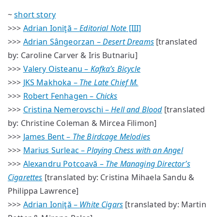
~
short story
>>>
Adrian Ioniţă –
Editorial Note
[III]
>>>
Adrian Sângeorzan –
Desert Dreams
[translated
by: Caroline Carver & Iris Butnariu]
>>>
Valery Oisteanu –
Kafka’s Bicycle
>>>
JKS Makhoka –
The Late Chief M.
>>>
Robert Fenhagen –
Chicks
>>>
Cristina Nemerovschi –
Hell and Blood
[translated
by: Christine Coleman & Mircea Filimon]
>>>
James Bent –
The Birdcage Melodies
>>>
Marius Surleac –
Playing Chess with an Angel
>>>
Alexandru Potcoavă –
The Managing Director’s
Cigarettes
[translated by: Cristina Mihaela Sandu &
Philippa Lawrence]
>>>
Adrian Ioniţă –
White Cigars
[translated by: Martin