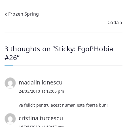
Post
Frozen Spring
Coda
navigation
3 thoughts on “
Sticky: EgoPHobia
#26
”
madalin ionescu
24/03/2010 at 12:05 pm
va felicit pentru acest numar, este foarte bun!
cristina turcescu
16/05/2010 at 10:17 am