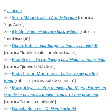
~
articole
>>>
Sorin-Mihai Grad –
Cărţi de la ziare
[rubrica
“egoZaur”]
>>>
iQ666 –
Prietenii literare bucureştene
[rubrica
“minDisecţii”]
>>>
Diana Todea –
Edinburgh, cu bune şi cu rele
[III]
[rubrica “lumile reale, lumile virtuale”]
>>>
Paul Belce –
La confluenţa posibilului cu imposibilul
[rubrica “jidovul rătăcitor”]
>>>
Radu-Ilarion Munteanu –
Câte ceva despre Big
Bang
[rubrica “pricinaşul de serviciu”]
>>>
Morgothya –
Teatru, manele, Dan Negru, Eurovision
şi unde să ne mai ascundem când arta vine peste noi
[rubrica “cronica nihilistei”]
>>>
Daniela Boltres –
O dilemă actuală