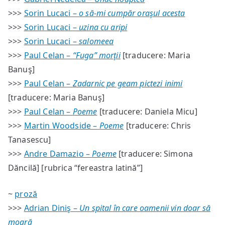
>>>
Sorin Lucaci –
o să-mi cumpăr oraşul acesta
>>>
Sorin Lucaci –
uzina cu aripi
>>>
Sorin Lucaci –
salomeea
>>>
Paul Celan –
“Fuga” morţii
[traducere: Maria
Banuş]
>>>
Paul Celan –
Zadarnic pe geam pictezi inimi
[traducere: Maria Banuş]
>>>
Paul Celan –
Poeme
[traducere: Daniela Micu]
>>>
Martin Woodside –
Poeme
[traducere: Chris
Tanasescu]
>>>
Andre Damazio –
Poeme
[traducere: Simona
Dăncilă] [rubrica “fereastra latină”]
~
proză
>>>
Adrian Diniş –
Un spital în care oamenii vin doar să
moară