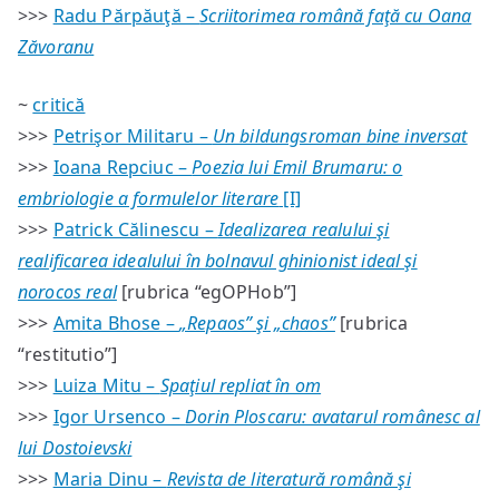
>>>
Radu Părpăuţă –
Scriitorimea română faţă cu Oana
Zăvoranu
~
critică
>>>
Petrişor Militaru –
Un bildungsroman bine inversat
>>>
Ioana Repciuc –
Poezia lui Emil Brumaru: o
embriologie a formulelor literare
[I]
>>>
Patrick Călinescu –
Idealizarea realului şi
realificarea idealului în bolnavul ghinionist ideal şi
norocos real
[rubrica “egOPHob”]
>>>
Amita Bhose –
„Repaos” şi „chaos”
[rubrica
“restitutio”]
>>>
Luiza Mitu –
Spaţiul repliat în om
>>>
Igor Ursenco –
Dorin Ploscaru: avatarul românesc al
lui Dostoievski
>>>
Maria Dinu –
Revista de literatură română şi