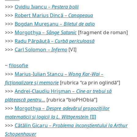
>>>
Ovidiu Ivancu –
Peştera bolii
>>>
Robert Marius Dincă –
Canapeaua
>>>
Bogdan Mureşanu –
Biletul de adio
>>>
Morgothya –
Sânge Satanic
[fragment de roman]
>>>
Radu Părpăuţă –
Curbă periculoasă
>>>
Carl Solomon –
Inferno
[VI]
~
filosofie
>>>
Marius-Iulian Stancu –
Wong Kar-Wai –
ficţionalizare şi memorie
[rubrica “ca prin oglindă”]
>>>
Andrei-Claudiu Hrişman –
Cine ar trebui să
plătească pentru…
[rubrica “bioPHObia”]
>>>
Morgothya –
Despre adevărul propoziţiilor
matematicii şi logicii la L. Wittgenstein
[II]
>>>
Cătălin Gicaru –
Problema inconştientului la Arthur
Schopenhauer