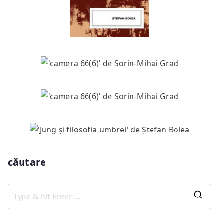
căutare
S
e