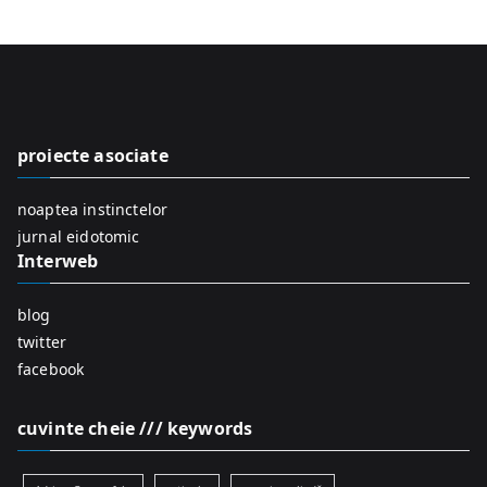
a
r
c
h
f
proiecte asociate
o
r
noaptea instinctelor
:
jurnal eidotomic
Interweb
blog
twitter
facebook
cuvinte cheie /// keywords