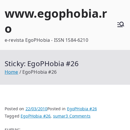
Skip
www.egophobia.r
to
content
o
e-revista EgoPHobia - ISSN 1584-6210
Sticky: EgoPHobia #26
Home
EgoPHobia #26
Posted on
22/03/2010
Posted in
EgoPHobia #26
on
Tagged
EgoPHobia #26
,
sumar
3 Comments
Sticky:
sumar: