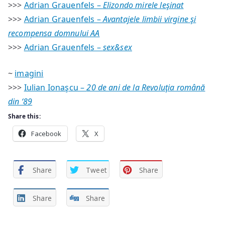
>>>
Adrian Grauenfels –
Elizondo mirele leşinat
>>>
Adrian Grauenfels –
Avantajele limbii virgine şi
recompensa domnului AA
>>>
Adrian Grauenfels –
sex&sex
~
imagini
>>>
Iulian Ionaşcu –
20 de ani de la Revoluţia română
din ‘89
Share this:
Facebook
X
Share
Tweet
Share
Share
Share