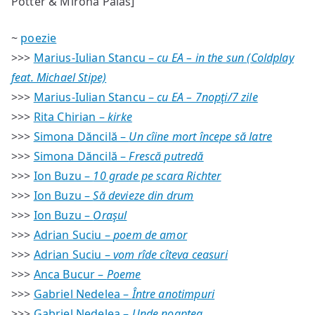
Potter & Mirona Palas]
~
poezie
>>>
Marius-Iulian Stancu –
cu EA – in the sun (Coldplay
feat. Michael Stipe)
>>>
Marius-Iulian Stancu –
cu EA – 7nopţi/7 zile
>>>
Rita Chirian –
kirke
>>>
Simona Dăncilă –
Un cîine mort începe să latre
>>>
Simona Dăncilă –
Frescă putredă
>>>
Ion Buzu –
10 grade pe scara Richter
>>>
Ion Buzu –
Să devieze din drum
>>>
Ion Buzu –
Oraşul
>>>
Adrian Suciu –
poem de amor
>>>
Adrian Suciu –
vom rîde cîteva ceasuri
>>>
Anca Bucur –
Poeme
>>>
Gabriel Nedelea –
Între anotimpuri
>>>
Gabriel Nedelea –
Unde noaptea