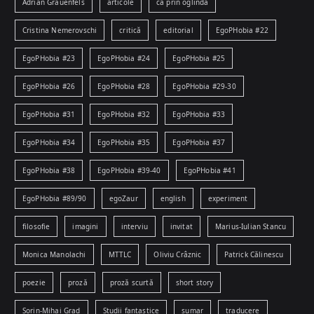
Adrian Grauenfels
articole
ca prin oglindă
Cristina Nemerovschi
critică
editorial
EgoPHobia #22
EgoPHobia #23
EgoPHobia #24
EgoPHobia #25
EgoPHobia #26
EgoPHobia #28
EgoPHobia #29-30
EgoPHobia #31
EgoPHobia #32
EgoPHobia #33
EgoPHobia #34
EgoPHobia #35
EgoPHobia #37
EgoPHobia #38
EgoPHobia #39-40
EgoPHobia #41
EgoPHobia #89/90
egoZaur
english
experiment
filosofie
imagini
interviu
invitat
Marius-Iulian Stancu
Monica Manolachi
MTTLC
Oliviu Crâznic
Patrick Călinescu
poezie
proză
proză scurtă
short story
Sorin-Mihai Grad
Studii fantastice
sumar
traducere