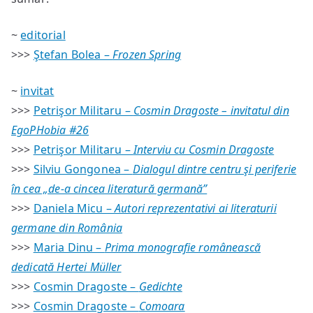
EgoPHobia
#26
~
editorial
>>>
Ştefan Bolea –
Frozen Spring
~
invitat
>>>
Petrişor Militaru –
Cosmin Dragoste – invitatul din
EgoPHobia #26
>>>
Petrişor Militaru –
Interviu cu Cosmin Dragoste
>>>
Silviu Gongonea –
Dialogul dintre centru şi periferie
în cea „de-a cincea literatură germană”
>>>
Daniela Micu –
Autori reprezentativi ai literaturii
germane din România
>>>
Maria Dinu –
Prima monografie românească
dedicată Hertei Müller
>>>
Cosmin Dragoste –
Gedichte
>>>
Cosmin Dragoste –
Comoara