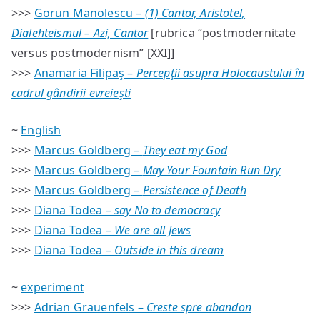
>>>
Gorun Manolescu –
(1) Cantor, Aristotel,
Dialehteismul – Azi, Cantor
[rubrica “postmodernitate
versus postmodernism” [XXI]]
>>>
Anamaria Filipaş –
Percepţii asupra Holocaustului în
cadrul gândirii evreieşti
~
English
>>>
Marcus Goldberg –
They eat my God
>>>
Marcus Goldberg –
May Your Fountain Run Dry
>>>
Marcus Goldberg –
Persistence of Death
>>>
Diana Todea –
say No to democracy
>>>
Diana Todea –
We are all Jews
>>>
Diana Todea –
Outside in this dream
~
experiment
>>>
Adrian Grauenfels –
Creste spre abandon