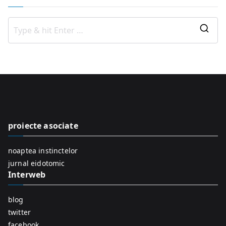
S
e
a
r
c
h
f
proiecte asociate
o
r
noaptea instinctelor
:
jurnal eidotomic
Interweb
blog
twitter
facebook