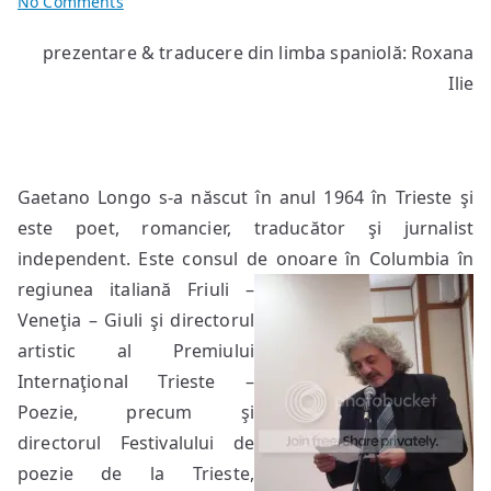
on
No Comments
poeme
prezentare & traducere din limba spaniolă: Roxana
de
Ilie
Gaetano
Longo
Gaetano Longo s-a născut în anul 1964 în Trieste şi
este poet, romancier, traducător şi jurnalist
independent. Este consul de onoare în Columbia în
regiunea italiană Friuli –
Veneţia – Giuli şi directorul
artistic al Premiului
Internaţional Trieste –
Poezie, precum şi
directorul Festivalului de
poezie de la Trieste,