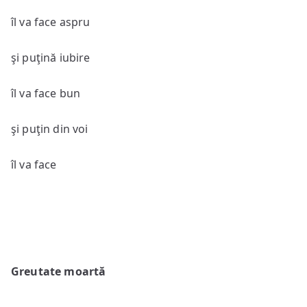
îl va face aspru
şi puţină iubire
îl va face bun
şi puţin din voi
îl va face
Greutate moartă