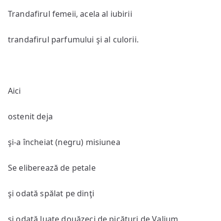
Trandafirul femeii, acela al iubirii
trandafirul parfumului şi al culorii.
Aici
ostenit deja
şi-a încheiat (negru) misiunea
Se eliberează de petale
şi odată spălat pe dinţi
şi odată luate douăzeci de picături de Valium