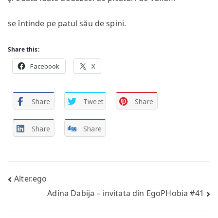
se întinde pe patul său de spini.
Share this:
Facebook
X
Share
Tweet
Share
Share
Share
Post
Alter.ego
Adina Dabija – invitata din EgoPHobia #41
navigation