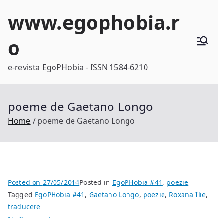
Skip
www.egophobia.r
to
content
o
e-revista EgoPHobia - ISSN 1584-6210
poeme de Gaetano Longo
Home
poeme de Gaetano Longo
Posted on
27/05/2014
Posted in
EgoPHobia #41
,
poezie
Tagged
EgoPHobia #41
,
Gaetano Longo
,
poezie
,
Roxana Ilie
,
traducere