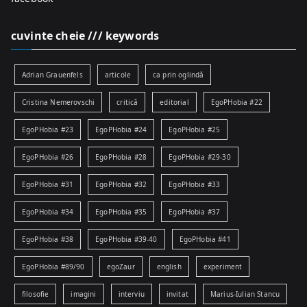
cuvinte cheie /// keywords
Adrian Grauenfels
articole
ca prin oglindă
Cristina Nemerovschi
critică
editorial
EgoPHobia #22
EgoPHobia #23
EgoPHobia #24
EgoPHobia #25
EgoPHobia #26
EgoPHobia #28
EgoPHobia #29-30
EgoPHobia #31
EgoPHobia #32
EgoPHobia #33
EgoPHobia #34
EgoPHobia #35
EgoPHobia #37
EgoPHobia #38
EgoPHobia #39-40
EgoPHobia #41
EgoPHobia #89/90
egoZaur
english
experiment
filosofie
imagini
interviu
invitat
Marius-Iulian Stancu