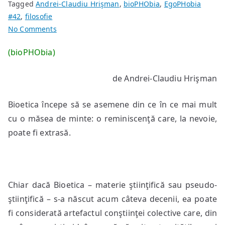
Tagged
Andrei-Claudiu Hrişman
,
bioPHObia
,
EgoPHobia
#42
,
filosofie
on
No Comments
Bioetica,
(bioPHObia)
măseaua
de
de Andrei-Claudiu Hrişman
minte
a
Bioetica începe să se asemene din ce în ce mai mult
conştiinţei
cu o măsea de minte: o reminiscenţă care, la nevoie,
poate fi extrasă.
Chiar dacă Bioetica – materie ştiinţifică sau pseudo-
ştiinţifică – s-a născut acum câteva decenii, ea poate
fi considerată artefactul conştiinţei colective care, din