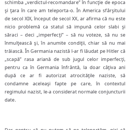
schimba „verdictul-recomandare” în funcţie de epoca
şi ţara în care am teleporta-o. În America sfârşitului
de secol XIX, început de secol XX, ar afirma că nu este
nicio problemă ca statul să impună celor slabi şi
săraci – deci „imperfecţi” – să nu voteze, să nu se
înmulţească şi, în anumite condiţii, chiar să nu mai
trăiască. În Germania nazistă l-ar fi lăudat pe Hitler că
„scapă” rasa ariană de sub jugul celor imperfecţi,
pentru ca în Germania înfrântă, la doar câţiva ani
după ce ar fi autorizat atrocităţile naziste, să
condamne aceleaşi fapte pe care, în contextul
regimului nazist, le-a considerat normale conjuncturii
date.