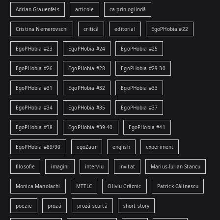
Adrian Grauenfels
articole
ca prin oglindă
Cristina Nemerovschi
critică
editorial
EgoPHobia #22
EgoPHobia #23
EgoPHobia #24
EgoPHobia #25
EgoPHobia #26
EgoPHobia #28
EgoPHobia #29-30
EgoPHobia #31
EgoPHobia #32
EgoPHobia #33
EgoPHobia #34
EgoPHobia #35
EgoPHobia #37
EgoPHobia #38
EgoPHobia #39-40
EgoPHobia #41
EgoPHobia #89/90
egoZaur
english
experiment
filosofie
imagini
interviu
invitat
Marius-Iulian Stancu
Monica Manolachi
MTTLC
Oliviu Crâznic
Patrick Călinescu
poezie
proză
proză scurtă
short story