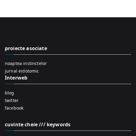
e
a
r
c
h
f
proiecte asociate
o
r
noaptea instinctelor
:
jurnal eidotomic
Interweb
blog
twitter
facebook
cuvinte cheie /// keywords