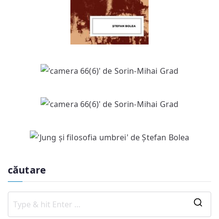
căutare
S