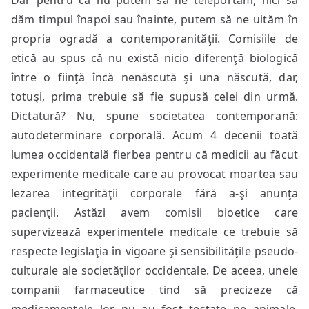
Dar pentru că nu putem să ne teleportăm, nici să
dăm timpul înapoi sau înainte, putem să ne uităm în
propria ogradă a contemporanităţii. Comisiile de
etică au spus că nu există nicio diferenţă biologică
între o fiinţă încă nenăscută şi una născută, dar,
totuşi, prima trebuie să fie supusă celei din urmă.
Dictatură? Nu, spune societatea contemporană:
autodeterminare corporală. Acum 4 decenii toată
lumea occidentală fierbea pentru că medicii au făcut
experimente medicale care au provocat moartea sau
lezarea integrităţii corporale fără a-şi anunţa
pacienţii. Astăzi avem comisii bioetice care
supervizează experimentele medicale ce trebuie să
respecte legislaţia în vigoare şi sensibilităţile pseudo-
culturale ale societăţilor occidentale. De aceea, unele
companii farmaceutice tind să precizeze că