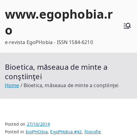
Skip
www.egophobia.r
to
content
o
e-revista EgoPHobia - ISSN 1584-6210
Bioetica, măseaua de minte a
conştiinţei
Home
Bioetica, măseaua de minte a conştiinţei
Posted on
27/10/2014
Posted in
bioPHObia
,
EgoPHobia #42
,
filosofie