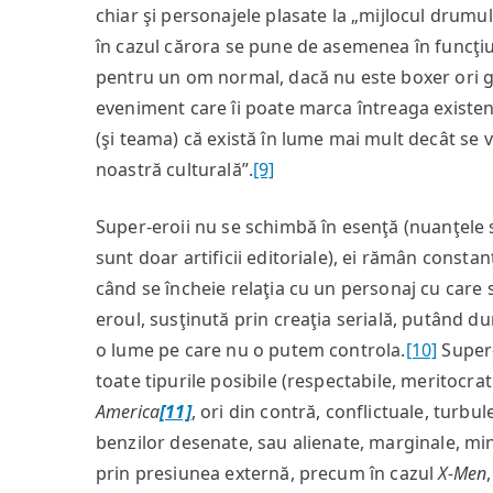
chiar şi personajele plasate la „mijlocul drum
în cazul cărora se pune de asemenea în funcţi
pentru un om normal, dacă nu este boxer ori ga
eveniment care îi poate marca întreaga existen
(şi teama) că există în lume mai mult decât se ve
noastră culturală”.
[9]
Super-eroii nu se schimbă în esenţă (nuanţele 
sunt doar artificii editoriale), ei rămân constanţ
când se încheie relaţia cu un personaj cu care 
eroul, susţinută prin creaţia serială, putând du
o lume pe care nu o putem controla.
[10]
Super-
toate tipurile posibile (respectabile, meritocrat
America
[11]
, ori din contră, conflictuale, turbu
benzilor desenate, sau alienate, marginale, min
prin presiunea externă, precum în cazul
X-Men