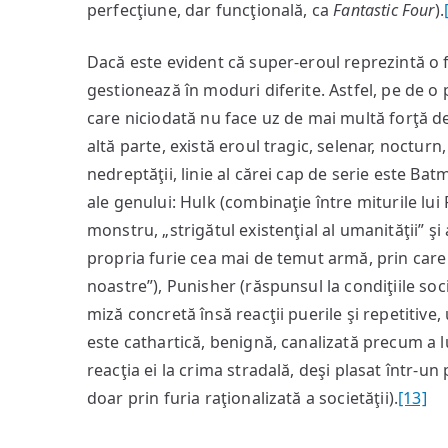
perfecţiune, dar funcţională, ca
Fantastic Four
).
Dacă este evident că super-eroul reprezintă o f
gestionează în moduri diferite. Astfel, pe de o p
care niciodată nu face uz de mai multă forţă d
altă parte, există eroul tragic, selenar, nocturn
nedreptăţii, linie al cărei cap de serie este B
ale genului: Hulk (combinaţie între miturile lui F
monstru, „strigătul existenţial al umanităţii” şi 
propria furie cea mai de temut armă, prin care
noastre”), Punisher (răspunsul la condiţiile soc
miză concretă însă reacţii puerile şi repetitive,
este cathartică, benignă, canalizată precum a lu
reacţia ei la crima stradală, deşi plasat într-
doar prin furia raţionalizată a societăţii).
[13]