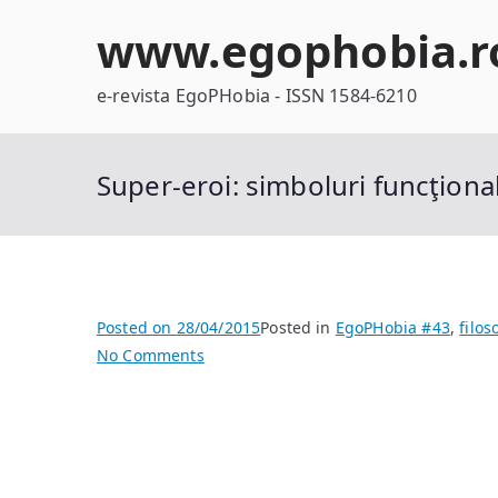
Skip
www.egophobia.r
to
content
e-revista EgoPHobia - ISSN 1584-6210
Super-eroi: simboluri funcţiona
Posted on
28/04/2015
Posted in
EgoPHobia #43
,
filos
on
No Comments
Super-
eroi:
simboluri
funcţionale