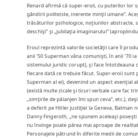
Renard afirmă că super-eroii, cu puterilor lor 
gândirii politeiste, inerente minţii umane”. Ac
trăsăturilor psihologice, noţiunilor abstracte, 
deschişi” şi „jubilaţia imaginarului” (apropiindu
Eroul reprezintă valorile societăţii care îl pro
anii ’50 Superman vâna comunişti, în anii ’70 ia p
sistemului juridic corupt), şi face întotdeauna
fiecare dată ce trebuie făcut. Super-eroii sunt
Superman al ei), devenind un aspect esenţial al 
(există multe zicale şi ticuri verbale care fac tr
„simţirile de păianjen îmi spun ceva”, etc.), de
a deferit pe Hitler justiţiei la Geneva, Batman n
Danny Fingeroth, „ne spunem aceleaşi poveşti pe
nu învinge poate părea mai aproape de realitat
Personajele pătrund în diferite medii de comun