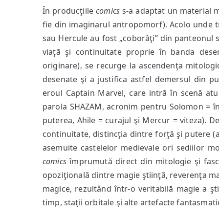
În producţiile
comics
s-a adaptat un material mi
fie din imaginarul antropomorf). Acolo unde tri
sau Hercule au fost „coborâţi” din panteonul s
viaţă şi continuitate proprie în banda dese
originare), se recurge la ascendenţa mitologic
desenate şi a justifica astfel demersul din pu
eroul Captain Marvel, care intră în scenă atu
parola SHAZAM, acronim pentru Solomon = înţe
puterea, Ahile = curajul şi Mercur = viteza). De
continuitate, distincţia dintre forţă şi putere 
asemuite castelelor medievale ori sediilor m
comics
împrumută direct din mitologie şi fasc
opoziţională dintre magie ştiinţă, reverenţa man
magice, rezultând într-o veritabilă magie a şti
timp, staţii orbitale şi alte artefacte fantasmati