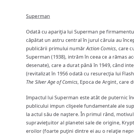
Superman
Odată cu apariţia lui Superman pe firmament
căpătat un astru central în jurul căruia au încep
publicării primului număr
Action Comics
, care 
Superman (1938), intrăm în ceea ce a rămas a
desenate), care a durat până în 1949, când inte
(revitalizat în 1956 odată cu resurecţia lui Fl
The Silver Age of Comics
, Epoca de Argint, care 
Impactul lui Superman este atât de puternic înc
publicului impun clişeele fundamentale ale supe
la actul său de naştere. În primul rând, motivu
supravieţuitor al planetei sale de origine, Kry
eroilor (foarte puţini dintre ei au o relaţie nepr