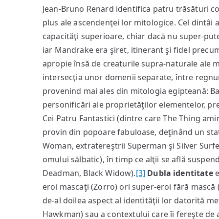
Jean-Bruno Renard identifica patru trăsături co
plus ale ascendenţei lor mitologice. Cel dintâi a
capacităţi superioare, chiar dacă nu super-put
iar Mandrake era şiret, itinerant şi fidel precu
apropie însă de creaturile supra-naturale ale mito
intersecţia unor domenii separate, între regnuri
provenind mai ales din mitologia egipteană: B
personificări ale proprietăţilor elementelor, 
Cei Patru Fantastici (dintre care The Thing amint
provin din popoare fabuloase, deţinând un st
Woman, extratereştrii Superman şi Silver Surf
omului sălbatic), în timp ce alţii se află suspend
Deadman, Black Widow).
[3]
Dubla identitate
e
eroi mascaţi (Zorro) ori super-eroi fără mască 
de-al doilea aspect al identităţii lor datorită 
Hawkman) sau a contextului care îi fereşte de 