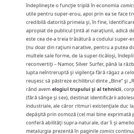
îndeplineşte o funcţie triplă în economia
comic
utile pentru super-erou, apoi prin ea se face t
credibilă datorită primeia şi, în fine, identifica
apropiat de publicul ţintă al naraţiunii, adică d
este cea de-a treia trăsătură a codului super-e
(nu doar din raţiuni narative, pentru a putea d
multele sale forme, de la super-ticăloşi, îndepl
reconvertiţi – Namor, Silver Surfer, până la răz
lupta neîntreruptă şi vigilenţa fără răgaz a ce
reuşesc să păstreze echilibrul dinte „Bine” şi „
rând avem
elogiul trupului şi al tehnicii
, cor
(fără sânge şi sex), destinat identificării adoles
industriale, ale căror ritmuri existenţiale duc l
depăşită prin osmoză (cel mai bine exprimată p
conferă abilităţi supra-naturale, dar îi şi amel
metalurgia prezentă în paginile
comics
continuâ