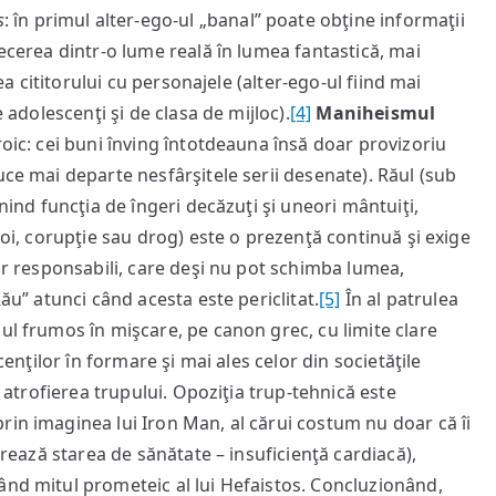
s
: în primul alter-ego-ul „banal” poate obţine informaţii
recerea dintr-o lume reală în lumea fantastică, mai
rea cititorului cu personajele (alter-ego-ul fiind mai
e adolescenţi şi de clasa de mijloc).
[4]
Maniheismul
roic: cei buni înving întotdeauna însă doar provizoriu
uce mai departe nesfârşitele serii desenate). Răul (sub
inind funcţia de îngeri decăzuţi şi uneori mântuiţi,
boi, corupţie sau drog) este o prezenţă continuă şi exige
lor responsabili, care deşi nu pot schimba lumea,
Rău” atunci când acesta este periclitat.
[5]
În al patrulea
pul frumos în mişcare, pe canon grec, cu limite clare
cenţilor în formare şi mai ales celor din societăţile
a atrofierea trupului. Opoziţia trup-tehnică este
rin imaginea lui Iron Man, al cărui costum nu doar că îi
iorează starea de sănătate – insuficienţă cardiacă),
nd mitul prometeic al lui Hefaistos. Concluzionând,