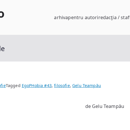
o
arhiva
pentru autori
redacţia / staf
le
ofie
Tagged
EgoPHobia #43
,
filosofie
,
Gelu Teampău
de Gelu Teampău