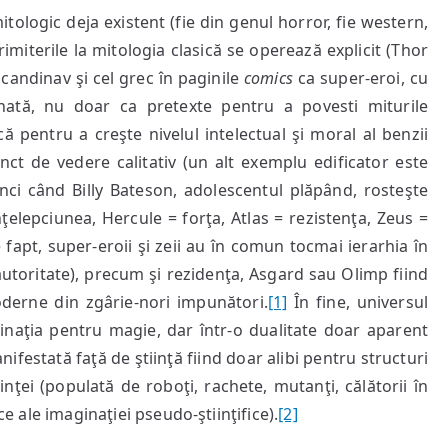
tologic deja existent (fie din genul horror, fie western,
miterile la mitologia clasică se operează explicit (Thor
candinav şi cel grec în paginile
comics
ca super-eroi, cu
nată, nu doar ca pretexte pentru a povesti miturile
ă pentru a creşte nivelul intelectual şi moral al benzii
nct de vedere calitativ (un alt exemplu edificator este
nci când Billy Bateson, adolescentul plăpând, rosteşte
lepciunea, Hercule = forţa, Atlas = rezistenţa, Zeus =
 fapt, super-eroii şi zeii au în comun tocmai ierarhia în
(autoritate), precum şi rezidenţa, Asgard sau Olimp fiind
oderne din zgârie-nori impunători.
[1]
În fine, universul
inaţia pentru magie, dar într-o dualitate doar aparent
ifestată faţă de ştiinţă fiind doar alibi pentru structuri
inţei (populată de roboţi, rachete, mutanţi, călătorii în
ce ale imaginaţiei pseudo-ştiinţifice).
[2]