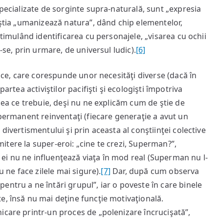
specializate de sorginte supra-naturală, sunt „expresia
eştia „umanizează natura”, dând chip elementelor,
stimulând identificarea cu personajele, „visarea cu ochii
-se, prin urmare, de universul ludic).
[6]
duce, care corespunde unor necesităţi diverse (dacă în
artea activiştilor pacifişti şi ecologişti împotriva
 cea ce trebuie, deşi nu ne explicăm cum de ştie de
 permanent reinventaţi (fiecare generaţie a avut un
divertismentului şi prin aceasta al conştiinţei colective
imitere la super-eroi: „cine te crezi, Superman?”,
şi ei nu ne influenţează viaţa în mod real (Superman nu l-
u ne face zilele mai sigure).
[7]
Dar, după cum observa
ntru a ne întări grupul”, iar o poveste în care binele
e, însă nu mai deţine funcţie motivaţională.
icare printr-un proces de „polenizare încrucişată”,