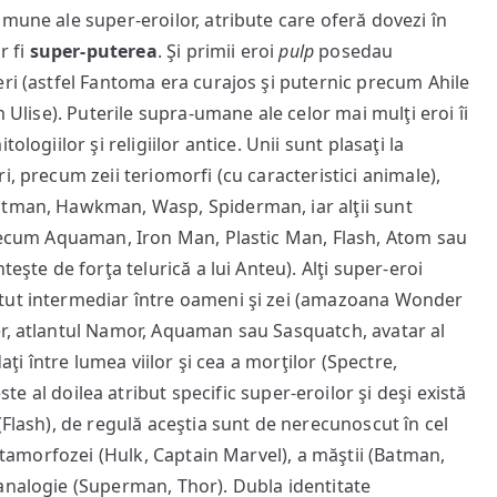
mune ale super-eroilor, atribute care oferă dovezi în
r fi
super-puterea
. Şi primii eroi
pulp
posedau
eri (astfel Fantoma era curajos şi puternic precum Ahile
m Ulise). Puterile supra-umane ale celor mai mulţi eroi îi
logiilor şi religiilor antice. Unii sunt plasaţi la
, precum zeii teriomorfi (cu caracteristici animale),
atman, Hawkman, Wasp, Spiderman, iar alţii sunt
precum Aquaman, Iron Man, Plastic Man, Flash, Atom sau
eşte de forţa telurică a lui Anteu). Alţi super-eroi
atut intermediar între oameni şi zei (amazoana Wonder
er, atlantul Namor, Aquaman sau Sasquatch, avatar al
aţi între lumea viilor şi cea a morţilor (Spectre,
ste al doilea atribut specific super-eroilor şi deşi există
(Flash), de regulă aceştia sunt de nerecunoscut în cel
metamorfozei (Hulk, Captain Marvel), a măştii (Batman,
analogie (Superman, Thor). Dubla identitate