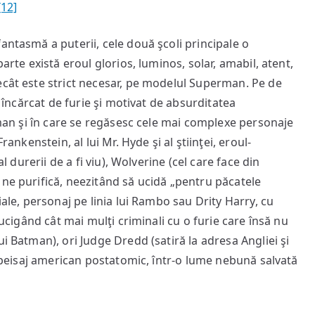
[12]
antasmă a puterii, cele două şcoli principale o
arte există eroul glorios, luminos, solar, amabil, atent,
ecât este strict necesar, pe modelul Superman. Pe de
, încărcat de furie şi motivat de absurditatea
atman şi în care se regăsesc cele mai complexe personaje
rankenstein, al lui Mr. Hyde şi al ştiinţei, eroul-
al durerii de a fi viu), Wolverine (cel care face din
 ne purifică, neezitând să ucidă „pentru păcatele
iale, personaj pe linia lui Rambo sau Drity Harry, cu
 ucigând cât mai mulţi criminali cu o furie care însă nu
i Batman), ori Judge Dredd (satiră la adresa Angliei şi
un peisaj american postatomic, într-o lume nebună salvată