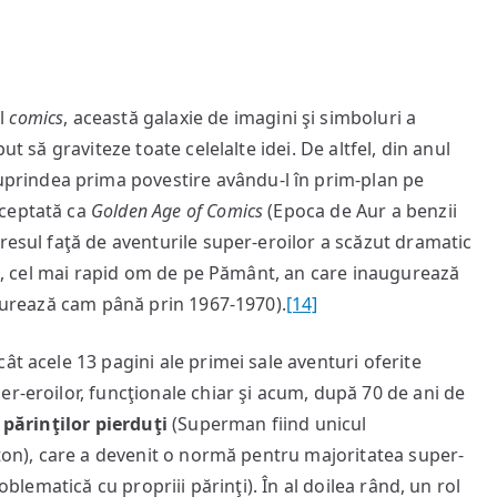
ul
comics
, această galaxie de imagini şi simboluri a
ut să graviteze toate celelalte idei. De altfel, din anul
cuprindea prima povestire avându-l în prim-plan pe
cceptată ca
Golden Age of Comics
(Epoca de Aur a benzii
resul faţă de aventurile super-eroilor a scăzut dramatic
ash, cel mai rapid om de pe Pământ, an care inaugurează
durează cam până prin 1967-1970).
[14]
ât acele 13 pagini ale primei sale aventuri oferite
r-eroilor, funcţionale chiar şi acum, după 70 de ani de
l
părinţilor pierduţi
(Superman fiind unicul
pton), care a devenit o normă pentru majoritatea super-
oblematică cu propriii părinţi). În al doilea rând, un rol