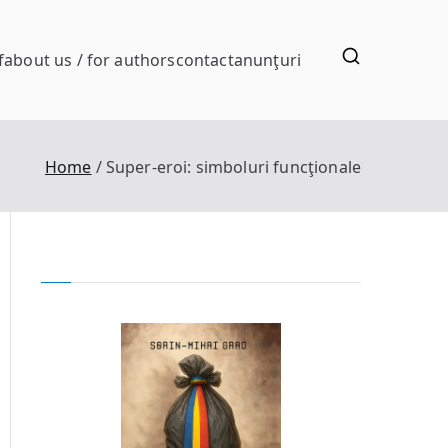
f
about us / for authors
contact
anunţuri
Home
Super-eroi: simboluri funcţionale