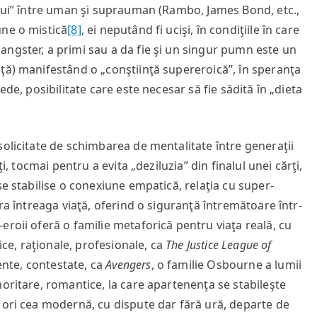
ului” între uman şi suprauman (Rambo, James Bond, etc.,
une o mistică
[8]
, ei neputând fi ucişi, în condiţiile în care
ngster, a primi sau a da fie şi un singur pumn este un
ţă) manifestând o „conştiinţă supereroică”, în speranţa
de, posibilitate care este necesar să fie sădită în „dieta
solicitate de schimbarea de mentalitate între generaţii
i, tocmai pentru a evita „deziluzia” din finalul unei cărţi,
se stabilise o conexiune empatică, relaţia cu super-
ra întreaga viaţă, oferind o siguranţă întremătoare într-
eroii oferă o familie metaforică pentru viaţa reală, cu
ice, raţionale, profesionale, ca
The Justice League of
lente, contestate, ca
Avengers
, o familie Osbourne a lumii
oritare, romantice, la care apartenenţa se stabileşte
, ori cea modernă, cu dispute dar fără ură, departe de