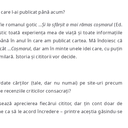
 care l-ai publicat până acum?
fie romanul gotic
…Și la sfârșit a mai rămas coșmarul
(Ed.
tic toată experiența mea de viață și toate informațiile
până în anul în care am publicat cartea. Mă îndoiesc că
ecât
…Coșmarul
, dar am în minte unele idei care, cu puțin
ară. Istoria și cititorii vor decide.
ordate cărților (tale, dar nu numai) pe site-uri precum
 recenziile criticilor consacrați?
ează aprecierea fiecărui cititor, dar țin cont doar de
ine ca să le acord încredere – printre aceștia găsindu-se