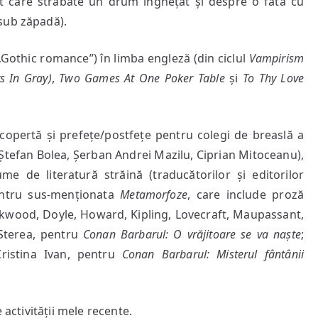
 care străbate un drum înghețat și despre o fată cu
sub zăpadă).
Gothic romance”) în limba engleză (din ciclul
Vampirism
s In Gray)
,
Two Games At One Poker Table
și
To Thy Love
 copertă și prefețe/postfețe pentru colegi de breaslă a
 Ștefan Bolea, Șerban Andrei Mazilu, Ciprian Mitoceanu),
me de literatură străină (traducătorilor și editorilor
entru sus-menționata
Metamorfoze
, care include proză
ckwood, Doyle, Howard, Kipling, Lovecraft, Maupassant,
 Sterea, pentru
Conan Barbarul: O vrăjitoare se va naște
;
Cristina Ivan, pentru
Conan Barbarul: Misterul fântânii
ele activității mele recente.