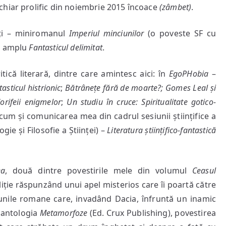
chiar prolific din noiembrie 2015 încoace
(zâmbet)
.
rți – miniromanul
Imperiul minciunilor
(o poveste SF cu
ul amplu
Fantasticul delimitat
.
tică literară, dintre care amintesc aici: în
EgoPHobia
–
asticul histrionic
;
Bătrânețe fără de moarte?; Gomes Leal și
orifeii enigmelor
;
Un studiu în cruce: Spiritualitate gotico-
ecum și comunicarea mea din cadrul sesiunii științifice a
e și Filosofie a Științei) –
Literatura științifico-fantastică
ea
, două dintre povestirile mele din volumul
Ceasul
liție răspunzând unui apel misterios care îi poartă către
unile romane care, invadând Dacia, înfruntă un inamic
n antologia
Metamorfoze
(Ed. Crux Publishing), povestirea