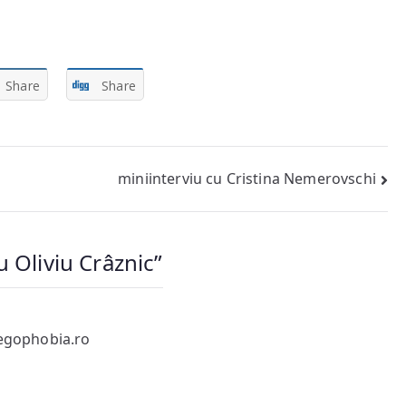
Share
Share
miniinterviu cu Cristina Nemerovschi
u Oliviu Crâznic
”
egophobia.ro