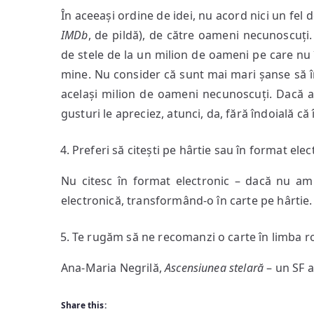
În aceeași ordine de idei, nu acord nici un fel de
IMDb
, de pildă), de către oameni necunoscuți
de stele de la un milion de oameni pe care nu
mine. Nu consider că sunt mai mari șanse să î
același milion de oameni necunoscuți. Dacă 
gusturi le apreciez, atunci, da, fără îndoială că 
Preferi să citești pe hârtie sau în format elec
Nu citesc în format electronic – dacă nu am 
electronică, transformând-o în carte pe hârtie.
Te rugăm să ne recomanzi o carte în limba r
Ana-Maria Negrilă,
Ascensiunea stelară
– un SF a
Share this: