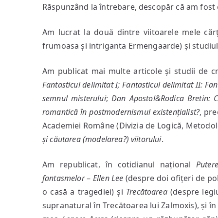
Răspunzând la întrebare, descopăr că am fost 
Am lucrat la două dintre viitoarele mele că
frumoasa și intriganta Ermengaarde) și studi
Am publicat mai multe articole și studii de cri
Fantasticul delimitat I;
Fantasticul delimitat II:
Fant
semnul misterului
;
Dan Apostol&Rodica Bretin: C
romantică în postmodernismul existențialist?
, pr
Academiei Române (Divizia de Logică, Metodologi
și căutarea (modelarea?) viitorului
.
Am republicat, în cotidianul național
Puter
fantasmelor
–
Ellen Lee
(despre doi ofițeri de po
o casă a tragediei) și
Trecătoarea
(despre legi
supranatural în Trecătoarea lui Zalmoxis), și î