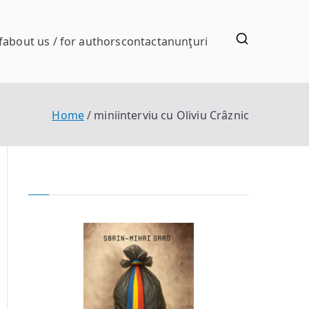
f
about us / for authors
contact
anunţuri
Home
miniinterviu cu Oliviu Crâznic