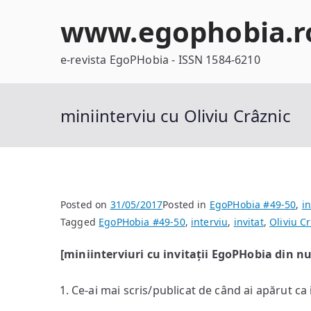
Skip
www.egophobia.r
to
content
e-revista EgoPHobia - ISSN 1584-6210
miniinterviu cu Oliviu Crâznic
Posted on
31/05/2017
Posted in
EgoPHobia #49-50
,
in
Tagged
EgoPHobia #49-50
,
interviu
,
invitat
,
Oliviu C
[miniinterviuri cu invitații EgoPHobia din 
Ce-ai mai scris/publicat de când ai apărut ca