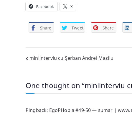
Facebook
X
Share
Tweet
Share
Post
miniinterviu cu Şerban Andrei Mazilu
navigation
One thought on “
miniinterviu c
Pingback:
EgoPHobia #49-50 — sumar | www.