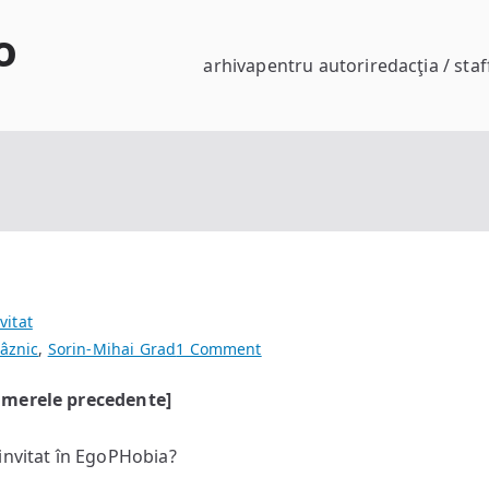
o
arhiva
pentru autori
redacţia / staf
vitat
on
râznic
,
Sorin-Mihai Grad
1 Comment
miniinterviu
numerele precedente]
cu
Oliviu
 invitat în EgoPHobia?
Crâznic