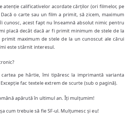
 atenție calificativelor acordate cărților (ori filmelor, pe
. Dacă o carte sau un film a primit, să zicem, maximum
 îi cunosc, acest fapt nu înseamnă absolut nimic pentru
mi placă decât dacă ar fi primit minimum de stele de la
a primit maximum de stele de la un cunoscut ale cărui
îmi este stârnit interesul.
tronic?
cartea pe hârtie, îmi tipăresc la imprimantă varianta
 Excepție fac textele extrem de scurte (sub o pagină).
omână apărută în ultimul an. Îți mulțumim!
șa cum trebuie să fie SF-ul. Mulțumesc și eu!