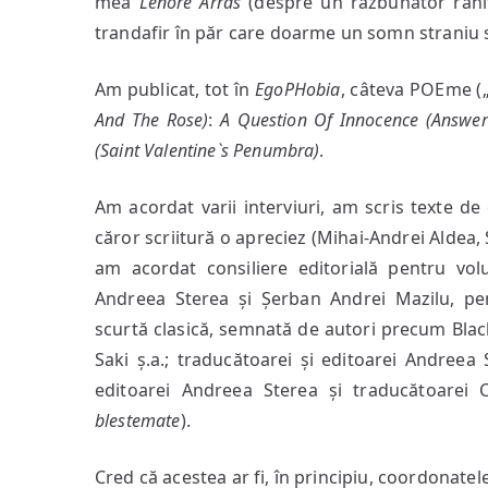
mea
Lenore Arras
(despre un răzbunător rănit
trandafir în păr care doarme un somn straniu 
Am publicat, tot în
EgoPHobia
, câteva POEme („
And The Rose)
:
A Question Of Innocence (Answer
(Saint Valentine`s Penumbra)
.
Am acordat varii interviuri, am scris texte de
căror scriitură o apreciez (Mihai-Andrei Aldea,
am acordat consiliere editorială pentru volu
Andreea Sterea și Șerban Andrei Mazilu, p
scurtă clasică, semnată de autori precum Bla
Saki ș.a.; traducătoarei și editoarei Andreea
editoarei Andreea Sterea și traducătoarei 
blestemate
).
Cred că acestea ar fi, în principiu, coordonat