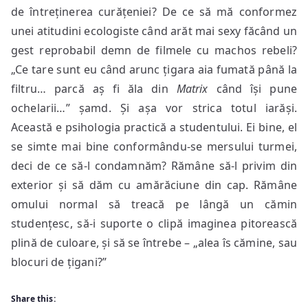
de întreținerea curățeniei? De ce să mă conformez
unei atitudini ecologiste când arăt mai sexy făcând un
gest reprobabil demn de filmele cu machos rebeli?
„Ce tare sunt eu când arunc țigara aia fumată până la
filtru… parcă aș fi ăla din
Matrix
când își pune
ochelarii…” șamd. Și așa vor strica totul iarăși.
Această e psihologia practică a studentului. Ei bine, el
se simte mai bine conformându-se mersului turmei,
deci de ce să-l condamnăm? Rămâne să-l privim din
exterior și să dăm cu amărăciune din cap. Rămâne
omului normal să treacă pe lângă un cămin
studențesc, să-i suporte o clipă imaginea pitorească
plină de culoare, și să se întrebe – „alea îs cămine, sau
blocuri de țigani?”
Share this: