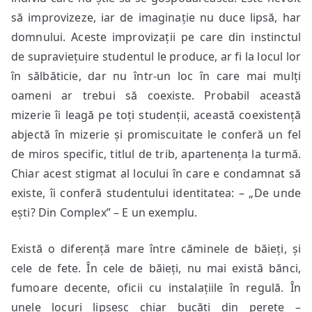
să improvizeze, iar de imaginație nu duce lipsă, har
domnului. Aceste improvizații pe care din instinctul
de supraviețuire studentul le produce, ar fi la locul lor
în sălbăticie, dar nu într-un loc în care mai mulți
oameni ar trebui să coexiste. Probabil această
mizerie îi leagă pe toți studenții, această coexistență
abjectă în mizerie și promiscuitate le conferă un fel
de miros specific, titlul de trib, apartenența la turmă.
Chiar acest stigmat al locului în care e condamnat să
existe, îi conferă studentului identitatea: – „De unde
ești? Din Complex” – E un exemplu.
Există o diferență mare între căminele de băieți, și
cele de fete. În cele de băieți, nu mai există bănci,
fumoare decente, oficii cu instalațiile în regulă. În
unele locuri lipsesc chiar bucăți din perete –