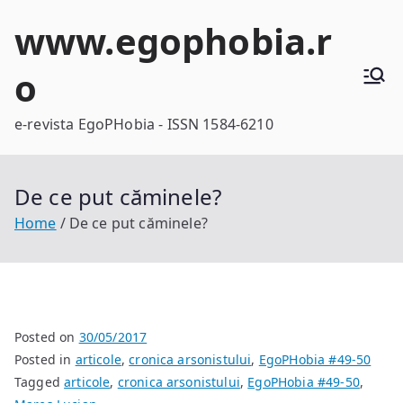
Skip
www.egophobia.r
to
content
o
e-revista EgoPHobia - ISSN 1584-6210
De ce put căminele?
Home
De ce put căminele?
Posted on
30/05/2017
Posted in
articole
,
cronica arsonistului
,
EgoPHobia #49-50
Tagged
articole
,
cronica arsonistului
,
EgoPHobia #49-50
,