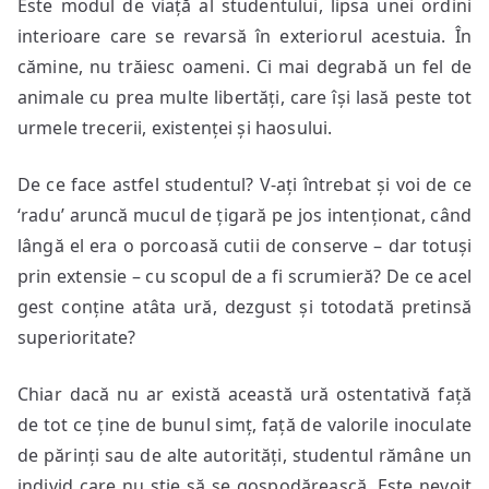
Este modul de viață al studentului, lipsa unei ordini
interioare care se revarsă în exteriorul acestuia. În
cămine, nu trăiesc oameni. Ci mai degrabă un fel de
animale cu prea multe libertăți, care își lasă peste tot
urmele trecerii, existenței și haosului.
De ce face astfel studentul? V-ați întrebat și voi de ce
‘radu’ aruncă mucul de țigară pe jos intenționat, când
lângă el era o porcoasă cutii de conserve – dar totuși
prin extensie – cu scopul de a fi scrumieră? De ce acel
gest conține atâta ură, dezgust și totodată pretinsă
superioritate?
Chiar dacă nu ar există această ură ostentativă față
de tot ce ține de bunul simț, față de valorile inoculate
de părinți sau de alte autorități, studentul rămâne un
individ care nu știe să se gospodărească. Este nevoit