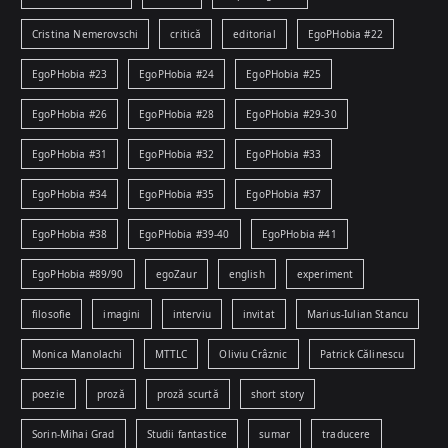
Cristina Nemerovschi
critică
editorial
EgoPHobia #22
EgoPHobia #23
EgoPHobia #24
EgoPHobia #25
EgoPHobia #26
EgoPHobia #28
EgoPHobia #29-30
EgoPHobia #31
EgoPHobia #32
EgoPHobia #33
EgoPHobia #34
EgoPHobia #35
EgoPHobia #37
EgoPHobia #38
EgoPHobia #39-40
EgoPHobia #41
EgoPHobia #89/90
egoZaur
english
experiment
filosofie
imagini
interviu
invitat
Marius-Iulian Stancu
Monica Manolachi
MTTLC
Oliviu Crâznic
Patrick Călinescu
poezie
proză
proză scurtă
short story
Sorin-Mihai Grad
Studii fantastice
sumar
traducere