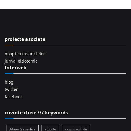
a
r
c
h
f
proiecte asociate
o
r
noaptea instinctelor
:
jurnal eidotomic
Interweb
blog
twitter
facebook
cuvinte cheie /// keywords
Adrian Grauenfels
articole
ca prin oglindă