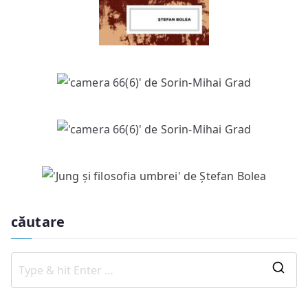
căutare
S
e