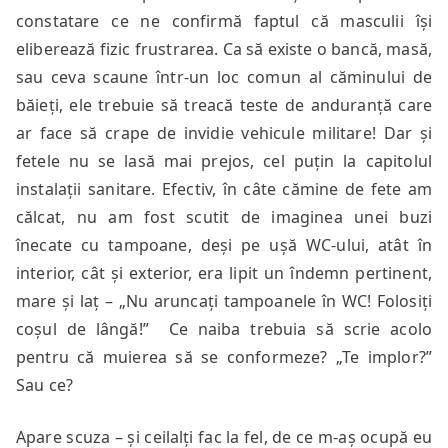
constatare ce ne confirmă faptul că masculii își
eliberează fizic frustrarea. Ca să existe o bancă, masă,
sau ceva scaune într-un loc comun al căminului de
băieți, ele trebuie să treacă teste de anduranță care
ar face să crape de invidie vehicule militare! Dar și
fetele nu se lasă mai prejos, cel puțin la capitolul
instalații sanitare. Efectiv, în câte cămine de fete am
călcat, nu am fost scutit de imaginea unei buzi
înecate cu tampoane, deși pe ușă WC-ului, atât în
interior, cât și exterior, era lipit un îndemn pertinent,
mare și laț – „Nu aruncați tampoanele în WC! Folosiți
coșul de lângă!” Ce naiba trebuia să scrie acolo
pentru că muierea să se conformeze? „Te implor?”
Sau ce?
Apare scuza – și ceilalți fac la fel, de ce m-aș ocupă eu