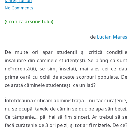
Mareş Lucian
on
No Comments
De
(Cronica arsonistului)
ce
put
de
Lucian Mareș
căminele?
De multe ori apar studenții și critică condițiile
insalubre din căminele studențești. Se plâng că sunt
neîndreptățiți, se simț înșelați, mai ales cei ce dau
prima oară cu ochii de aceste scorburi populate. De
ce arată căminele studențești ca un iad?
Întotdeauna criticăm administrația – nu fac curățenie,
nu se ocupă, taxele de cămin se duc pe apa sâmbetei.
Ce tâmpenie… păi hai să fim sinceri. Ar trebui să se
facă curățenie de 3 ori pe zi, și tot ar fi mizerie. De ce?