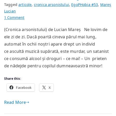
Tagged
articole
,
cronica arsonistului
,
EgoPHobia #53
,
Mareş
Lucian
on
1 Comment
Preconcepțiile
(Cronica arsonistului) de Lucian Mareș Ne lovim de
ele zi de zi. Dacă poartă cineva părul mai lung,
automat în ochii noștri apare drept un individ
ce ascultă muzică supărată, este murdar, un satanist
ce consumă alcool și droguri – ce mai! – Un prieten
de nădejde pentru copilul dumneavoastră minor!
Share this:
Facebook
X
Read More