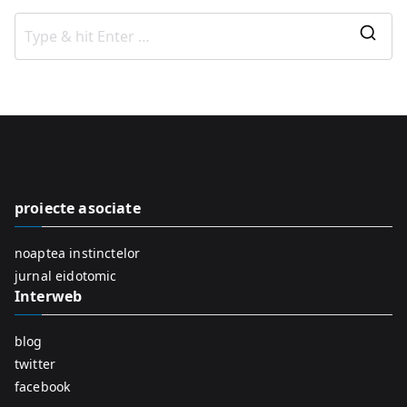
S
e
a
r
c
h
f
proiecte asociate
o
r
noaptea instinctelor
:
jurnal eidotomic
Interweb
blog
twitter
facebook