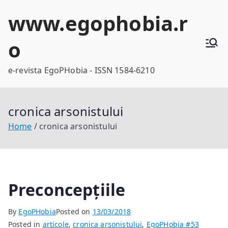
Skip
www.egophobia.r
to
content
o
e-revista EgoPHobia - ISSN 1584-6210
cronica arsonistului
Home
cronica arsonistului
Preconcepțiile
By
EgoPHobia
Posted on
13/03/2018
Posted in
articole
,
cronica arsonistului
,
EgoPHobia #53