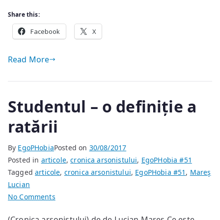
Share this:
Facebook
X
Read More
Studentul – o definiție a
ratării
By
EgoPHobia
Posted on
30/08/2017
Posted in
articole
,
cronica arsonistului
,
EgoPHobia #51
Tagged
articole
,
cronica arsonistului
,
EgoPHobia #51
,
Mareş
Lucian
on
No Comments
Studentul
(Cronica arsonistului) de de Lucian Mareș Ce este