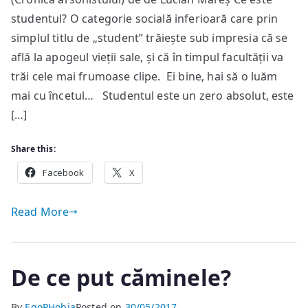
–
studentul? O categorie socială inferioară care prin
o
definiție
simplul titlu de „student” trăiește sub impresia că se
a
află la apogeul vieții sale, și că în timpul facultății va
ratării
trăi cele mai frumoase clipe. Ei bine, hai să o luăm
mai cu încetul… Studentul este un zero absolut, este
[…]
Share this:
Facebook
X
Read More
De ce put căminele?
By
EgoPHobia
Posted on
30/05/2017