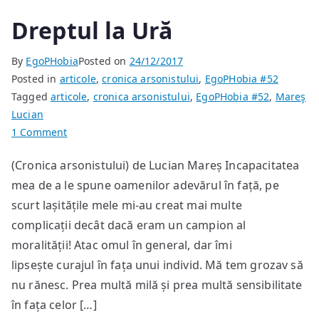
Dreptul la Ură
By
EgoPHobia
Posted on
24/12/2017
Posted in
articole
,
cronica arsonistului
,
EgoPHobia #52
Tagged
articole
,
cronica arsonistului
,
EgoPHobia #52
,
Mareş
Lucian
on
1 Comment
Dreptul
(Cronica arsonistului) de Lucian Mareș Incapacitatea
la
mea de a le spune oamenilor adevărul în față, pe
Ură
scurt lașitățile mele mi-au creat mai multe
complicații decât dacă eram un campion al
moralității! Atac omul în general, dar îmi
lipsește curajul în fața unui individ. Mă tem grozav să
nu rănesc. Prea multă milă și prea multă sensibilitate
în fața celor […]