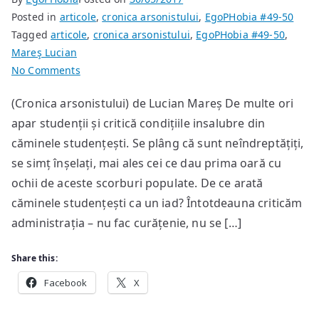
Posted in
articole
,
cronica arsonistului
,
EgoPHobia #49-50
Tagged
articole
,
cronica arsonistului
,
EgoPHobia #49-50
,
Mareş Lucian
on
No Comments
De
(Cronica arsonistului) de Lucian Mareș De multe ori
ce
apar studenții și critică condițiile insalubre din
put
căminele?
căminele studențești. Se plâng că sunt neîndreptățiți,
se simț înșelați, mai ales cei ce dau prima oară cu
ochii de aceste scorburi populate. De ce arată
căminele studențești ca un iad? Întotdeauna criticăm
administrația – nu fac curățenie, nu se […]
Share this:
Facebook
X