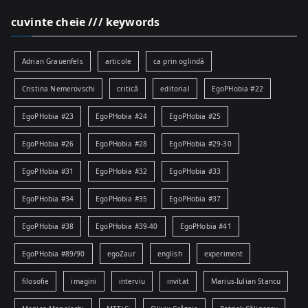
cuvinte cheie /// keywords
Adrian Grauenfels
articole
ca prin oglindă
Cristina Nemerovschi
critică
editorial
EgoPHobia #22
EgoPHobia #23
EgoPHobia #24
EgoPHobia #25
EgoPHobia #26
EgoPHobia #28
EgoPHobia #29-30
EgoPHobia #31
EgoPHobia #32
EgoPHobia #33
EgoPHobia #34
EgoPHobia #35
EgoPHobia #37
EgoPHobia #38
EgoPHobia #39-40
EgoPHobia #41
EgoPHobia #89/90
egoZaur
english
experiment
filosofie
imagini
interviu
invitat
Marius-Iulian Stancu