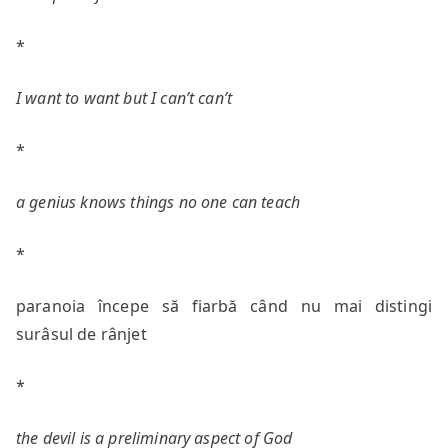
*
I want to want but I can’t can’t
*
a genius knows things no one can teach
*
paranoia începe să fiarbă când nu mai distingi
surâsul de rânjet
*
the devil is a preliminary aspect of God