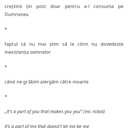
creștinii țin post doar pentru a-l consuma pe
Dumnezeu
*
faptul că nu mai știm să le citim nu dovedește
inexistența semnelor
*
când ne grăbim alergăm către moarte
*
„it’s a part of you that makes you you” (mr. robot)
it’s a part of me that doesn’t let me be me