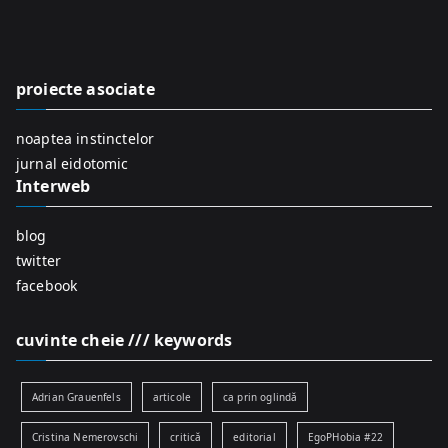
c
h
f
proiecte asociate
o
r
noaptea instinctelor
:
jurnal eidotomic
Interweb
blog
twitter
facebook
cuvinte cheie /// keywords
Adrian Grauenfels
articole
ca prin oglindă
Cristina Nemerovschi
critică
editorial
EgoPHobia #22