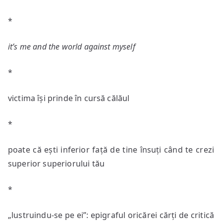
*
it’s me and the world against myself
*
victima își prinde în cursă călăul
*
poate că ești inferior față de tine însuți când te crezi
superior superiorului tău
*
„lustruindu-se pe ei”: epigraful oricărei cărți de critică