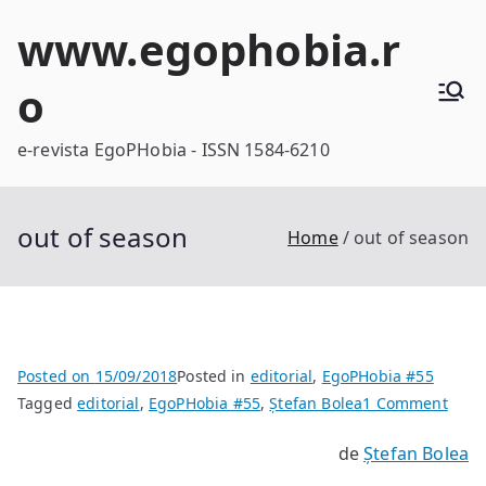
Skip
www.egophobia.r
to
content
o
e-revista EgoPHobia - ISSN 1584-6210
out of season
Home
out of season
Posted on
15/09/2018
Posted in
editorial
,
EgoPHobia #55
on
Tagged
editorial
,
EgoPHobia #55
,
Ștefan Bolea
1 Comment
out
de
Ștefan Bolea
of
seas