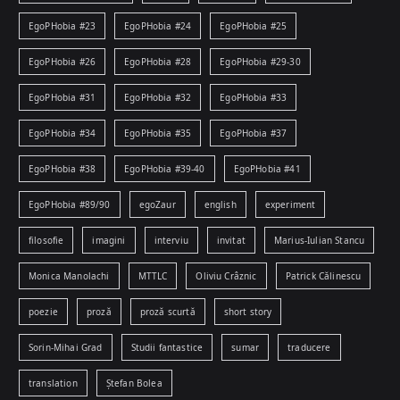
EgoPHobia #23
EgoPHobia #24
EgoPHobia #25
EgoPHobia #26
EgoPHobia #28
EgoPHobia #29-30
EgoPHobia #31
EgoPHobia #32
EgoPHobia #33
EgoPHobia #34
EgoPHobia #35
EgoPHobia #37
EgoPHobia #38
EgoPHobia #39-40
EgoPHobia #41
EgoPHobia #89/90
egoZaur
english
experiment
filosofie
imagini
interviu
invitat
Marius-Iulian Stancu
Monica Manolachi
MTTLC
Oliviu Crâznic
Patrick Călinescu
poezie
proză
proză scurtă
short story
Sorin-Mihai Grad
Studii fantastice
sumar
traducere
translation
Ștefan Bolea