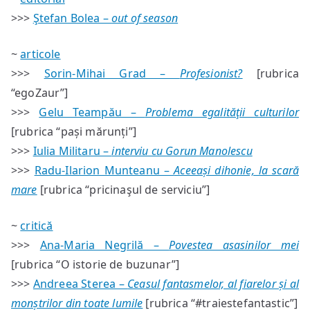
#55
>>>
Ştefan Bolea –
out of season
—
sumar
~
articole
>>>
Sorin-Mihai Grad –
Profesionist?
[rubrica
“egoZaur”]
>>>
Gelu Teampău –
Problema egalităţii culturilor
[rubrica “pași mărunți”]
>>>
Iulia Militaru –
interviu cu Gorun Manolescu
>>>
Radu-Ilarion Munteanu –
Aceeași dihonie, la scară
mare
[rubrica “pricinaşul de serviciu”]
~
critică
>>>
Ana-Maria Negrilă –
Povestea asasinilor mei
[rubrica “O istorie de buzunar”]
>>>
Andreea Sterea –
Ceasul fantasmelor, al fiarelor și al
monștrilor din toate lumile
[rubrica “#traiestefantastic”]