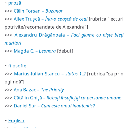
~
proză
>>>
Călin Torsan –
Buzunar
>>>
Allex Trușcă –
Într-o ceașcă de ceai
[rubrica “lecturi
potrivite/recomandate de Alexandra”]
>>>
Alexandru Drăgănoaia –
Faci glume cu niște bieți
muritori
>>>
Magda C. –
Leonora
[debut]
~
filosofie
>>>
Marius-Iulian Stancu –
status 1.2
[rubrica “ca prin
oglindă”]
>>>
Ana Bazac –
The Priority
>>>
Cătălin Ghiţă –
Roboţi însufleţiţi ca personae umane
>>>
Daniel Sur –
Cum este omul inautentic?
~
English