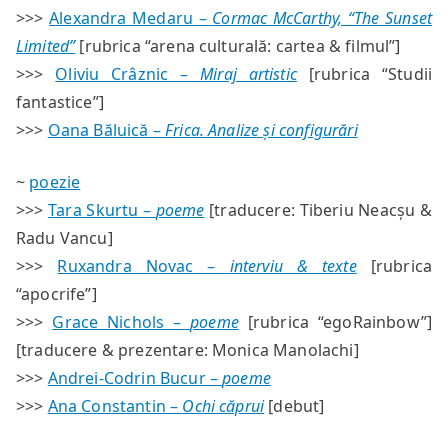
>>>
Alexandra Medaru –
Cormac McCarthy, “The Sunset
Limited”
[rubrica “arena culturală: cartea & filmul”]
>>>
Oliviu Crâznic –
Miraj artistic
[rubrica “Studii
fantastice”]
>>>
Oana Băluică –
Frica. Analize și configurări
~
poezie
>>>
Tara Skurtu –
poeme
[traducere: Tiberiu Neacșu &
Radu Vancu]
>>>
Ruxandra Novac –
interviu & texte
[rubrica
“apocrife”]
>>>
Grace Nichols –
poeme
[rubrica “egoRainbow”]
[traducere & prezentare: Monica Manolachi]
>>>
Andrei-Codrin Bucur –
poeme
>>>
Ana Constantin –
Ochi căprui
[debut]