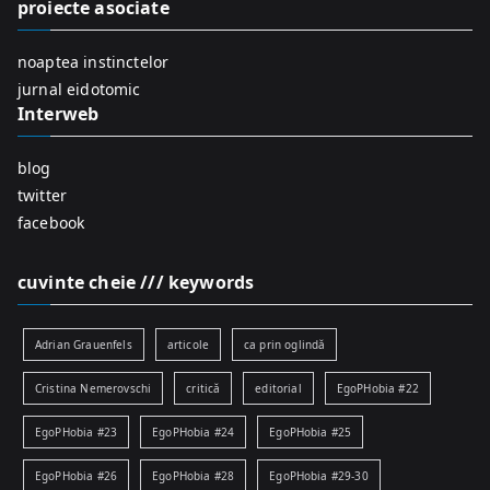
proiecte asociate
o
r
noaptea instinctelor
:
jurnal eidotomic
Interweb
blog
twitter
facebook
cuvinte cheie /// keywords
Adrian Grauenfels
articole
ca prin oglindă
Cristina Nemerovschi
critică
editorial
EgoPHobia #22
EgoPHobia #23
EgoPHobia #24
EgoPHobia #25
EgoPHobia #26
EgoPHobia #28
EgoPHobia #29-30