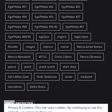
EgoPHobia #31
EgoPHobia #32
EgoPHobia #33
EgoPHobia #34
EgoPHobia #35
EgoPHobia #37
EgoPHobia #38
EgoPHobia #39-40
EgoPHobia #41
EgoPHobia #89/90
egoZaur
english
experiment
filosofie
imagini
interviu
invitat
Marius-Iulian Stancu
Monica Manolachi
MTTLC
Oliviu Crâznic
Patrick Călinescu
poezie
proză
proză scurtă
short story
Sorin-Mihai Grad
Studii fantastice
sumar
traducere
translation
Ștefan Bolea
Privacy & Cookies: This site uses cookies. By continuing to use this