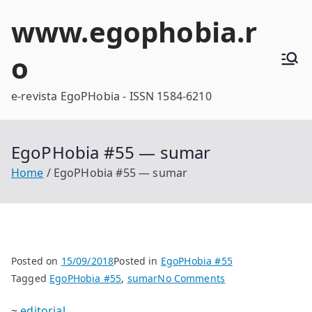
Skip
www.egophobia.r
to
content
o
e-revista EgoPHobia - ISSN 1584-6210
EgoPHobia #55 — sumar
Home
EgoPHobia #55 — sumar
Posted on
15/09/2018
Posted in
EgoPHobia #55
on
Tagged
EgoPHobia #55
,
sumar
No Comments
EgoPHobia
~
editorial