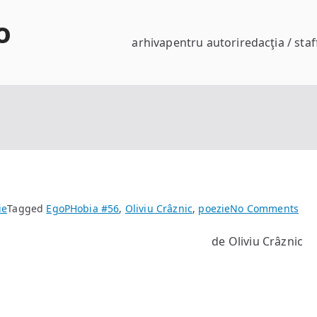
o
arhiva
pentru autori
redacţia / staf
on
ie
Tagged
EgoPHobia #56
,
Oliviu Crâznic
,
poezie
No Comments
Cor
de Oliviu Crâznic
des