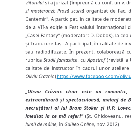
viitorului
și a jurizat (împreună cu conf. univ. dr
și masteranzi: Proză scurtă
organizat de Fac. de
Cantemir”. A participat, în calitate de moderator 
de a VII-a ediție a Festivalului Internațional d
„Casei Fantasy” (moderator: D. Doboș), la cea de
și Traducere Iași. A participat, în calitate de in
sau radiodifuzate. În prezent, colaborează c
rubrica
Studii fantastice
, cu
Apostrof
(revistă a 
calitate de instructor în cadrul unor ateliere 
Oliviu Craznic
(
https://www.facebook.com/oliviu
„Oliviu Crâznic chiar este un romantic,
extraordinară și spectaculoasă, melanj de B
necruțători ai lui Bram Stoker și H.P. Lovecr
imediat la ce mă refer!”
(Șt. Ghidoveanu, re
lumii de mâine
, în
Galileo Online
, nov. 2012)