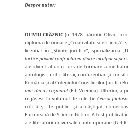
Despre autor:
OLIVIU CRÂZNIC
(n. 1978; părinții: Oliviu, pr
diploma de onoare „Creativitate și eficiență”, ș
licențiat în „Științe juridice”, specializarea
tactice privind confruntarea dintre inculpat și pe
absolvent al unui curs de formare a mediatorilo
antologist, critic literar, conferențiar şi consi
România și al Colegiului Consilierilor Juridici 
mai rămas coşmarul
(Ed. Vremea). Ulterior, a p
regăsesc în volumul de colecție
Ceasul fantasm
critică şi de public, şi a câştigat numeroa
Europeană de Science Fiction. A fost publicat î
ale literaturii universale contemporane (G.R.R. 