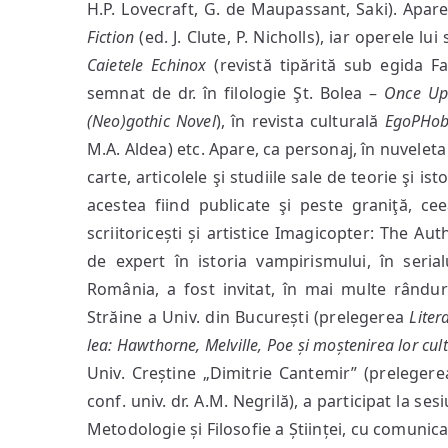
H.P. Lovecraft, G. de Maupassant, Saki). Ap
Fiction
(ed. J. Clute, P. Nicholls), iar operele lui
Caietele Echinox
(revistă tipărită sub egida Fa
semnat de dr. în filologie Şt. Bolea –
Once Upo
(Neo)gothic Novel
), în revista culturală
EgoPHob
M.A. Aldea) etc. Apare, ca personaj, în nuvelet
carte, articolele şi studiile sale de teorie şi i
acestea fiind publicate şi peste graniţă, ce
scriitoricești și artistice Imagicopter: The Aut
de expert în istoria vampirismului, în seria
România, a fost invitat, în mai multe rânduri
Străine a Univ. din București (prelegerea
Liter
lea: Hawthorne, Melville, Poe și moștenirea lor cul
Univ. Creștine „Dimitrie Cantemir” (preleger
conf. univ. dr. A.M. Negrilă), a participat la s
Metodologie și Filosofie a Științei, cu comunic