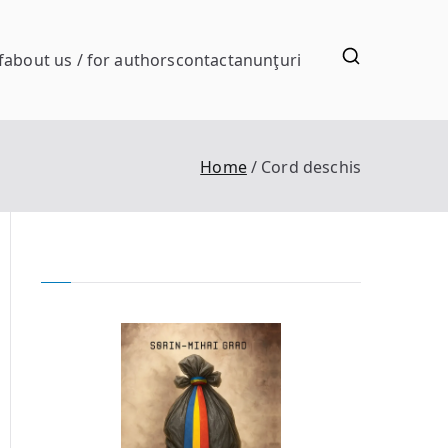
f
about us / for authors
contact
anunţuri
Home
Cord deschis
d
chis