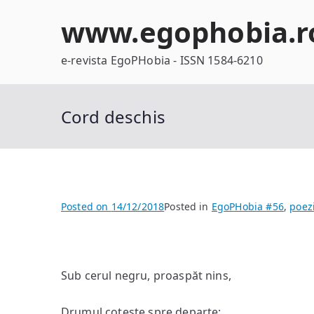
Skip
www.egophobia.r
to
content
e-revista EgoPHobia - ISSN 1584-6210
Cord deschis
Posted on
14/12/2018
Posted in
EgoPHobia #56
,
poez
Sub cerul negru, proaspăt nins,
Drumul cotește spre departe;