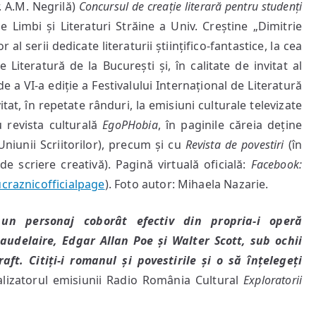
. A.M. Negrilă)
Concursul de creație literară pentru studenți
 Limbi și Literaturi Străine a Univ. Creștine „Dimitrie
al serii dedicate literaturii științifico-fantastice, la cea
e Literatură de la București și, în calitate de invitat al
 a VI-a ediție a Festivalului Internațional de Literatură
vitat, în repetate rânduri, la emisiuni culturale televizate
u revista culturală
EgoPHobia
, în paginile căreia deține
Uniunii Scriitorilor), precum și cu
Revista de povestiri
(în
de scriere creativă). Pagină virtuală oficială:
Facebook:
craznicofficialpage
). Foto autor: Mihaela Nazarie.
 un personaj coborât efectiv din propria-i operă
audelaire, Edgar Allan Poe și Walter Scott, sub ochii
aft. Citiți-i romanul și povestirile și o să înțelegeți
alizatorul emisiunii Radio România Cultural
Exploratorii