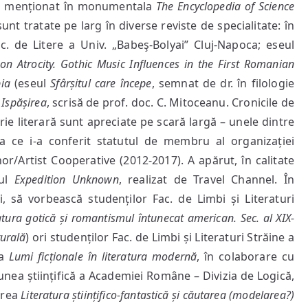
are menționat în monumentala
The Encyclopedia of Science
 sunt tratate pe larg în diverse reviste de specialitate: în
c. de Litere a Univ. „Babeş-Bolyai” Cluj-Napoca; eseul
n Atrocity. Gothic Music Influences in the First Romanian
ia
(eseul
Sfârșitul care începe
, semnat de dr. în filologie
a
Ispășirea
, scrisă de prof. doc. C. Mitoceanu. Cronicile de
storie literară sunt apreciate pe scară largă – unele dintre
ea ce i-a conferit statutul de membru al organizației
hor/Artist Cooperative (2012-2017). A apărut, în calitate
lul
Expedition Unknown
, realizat de Travel Channel. În
, să vorbească studenților Fac. de Limbi și Literaturi
atura gotică și romantismul întunecat american. Sec. al XIX-
turală
) ori studenților Fac. de Limbi și Literaturi Străine a
ea
Lumi ficționale în literatura modernă
, în colaborare cu
esiunea științifică a Academiei Române – Divizia de Logică,
area
Literatura științifico-fantastică și căutarea (modelarea?)