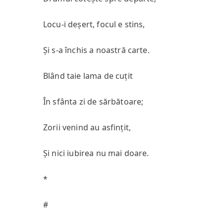
Locu-i deșert, focul e stins,
Și s-a închis a noastră carte.
Blând taie lama de cuțit
În sfânta zi de sărbătoare;
Zorii venind au asfințit,
Și nici iubirea nu mai doare.
*
#