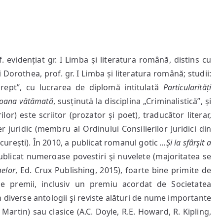
of. evidențiat gr. I Limba și literatura română, distins cu
i Dorothea, prof. gr. I Limba și literatura română; studii:
 „Drept”, cu lucrarea de diplomă intitulată
Particularități
rsoana vătămată
, susținută la disciplina „Criminalistică”, și
r) este scriitor (prozator și poet), traducător literar,
lier juridic (membru al Ordinului Consilierilor Juridici din
București). În 2010, a publicat romanul gotic
…Şi la sfârşit a
ublicat numeroase povestiri şi nuvelete (majoritatea se
elor
, Ed. Crux Publishing, 2015), foarte bine primite de
se premii, inclusiv un premiu acordat de Societatea
n diverse antologii şi reviste alături de nume importante
Martin) sau clasice (A.C. Doyle, R.E. Howard, R. Kipling,