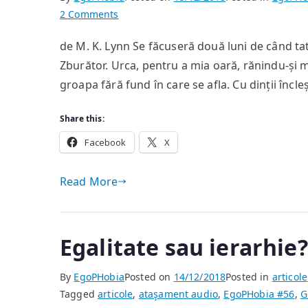
on
2 Comments
Ultima
de M. K. Lynn Se făcuseră două luni de când tat
poveste
Zburător. Urca, pentru a mia oară, rănindu-și m
groapa fără fund în care se afla. Cu dinții încl
Share this:
Facebook
X
Read More
Egalitate sau ierarhie?
By
EgoPHobia
Posted on
14/12/2018
Posted in
articole
Tagged
articole
,
ataşament audio
,
EgoPHobia #56
,
G