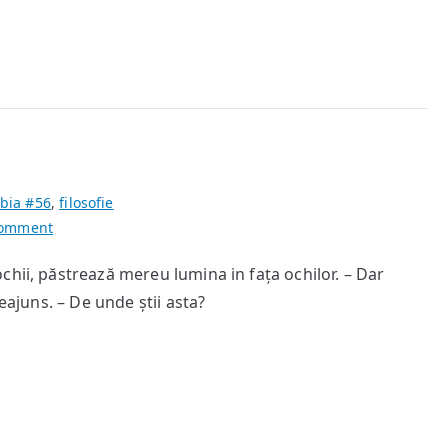
bia #56
,
filosofie
on
Comment
Clipire
chii, păstrează mereu lumina in fața ochilor. – Dar
eajuns. – De unde știi asta?