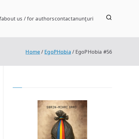
f
about us / for authors
contact
anunţuri
Home
EgoPHobia
EgoPHobia #56