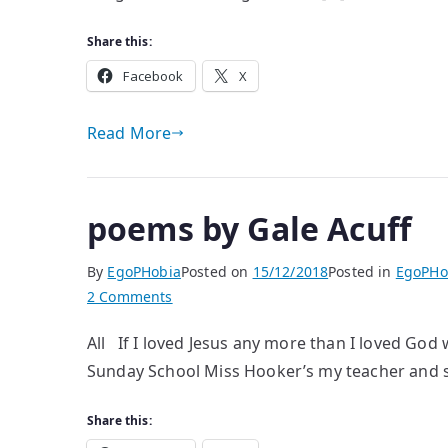
Share this:
Facebook
X
Read More
poems by Gale Acuff
By
EgoPHobia
Posted on
15/12/2018
Posted in
EgoPHo
on
2 Comments
poems
All If I loved Jesus any more than I loved God w
by
Sunday School Miss Hooker’s my teacher and
Gale
Acuff
Share this: