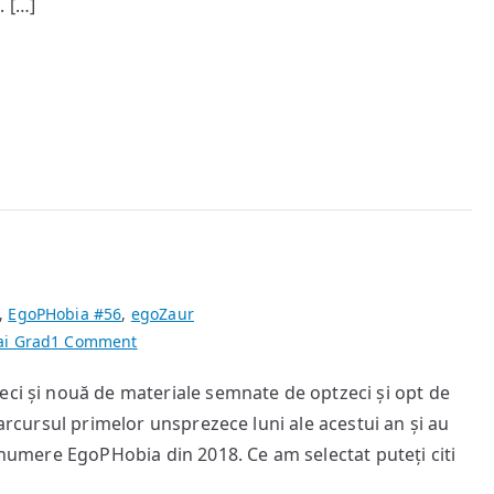
. […]
,
EgoPHobia #56
,
egoZaur
on
ai Grad
1 Comment
Bilanț
eci și nouă de materiale semnate de optzeci și opt de
parcursul primelor unsprezece luni ale acestui an și au
u numere EgoPHobia din 2018. Ce am selectat puteți citi