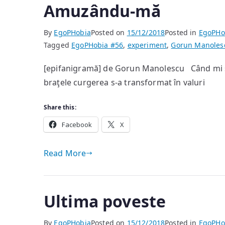
Amuzându-mă
By
EgoPHobia
Posted on
15/12/2018
Posted in
EgoPHo
Tagged
EgoPHobia #56
,
experiment
,
Gorun Manoles
[epifanigramă] de Gorun Manolescu Când mi s
braţele curgerea s-a transformat în valuri
Share this:
Facebook
X
Read More
Ultima poveste
By
EgoPHobia
Posted on
15/12/2018
Posted in
EgoPHo