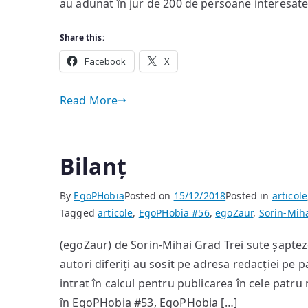
au adunat în jur de 200 de persoane interesate
Share this:
Facebook
X
Read More
Bilanț
By
EgoPHobia
Posted on
15/12/2018
Posted in
articole
Tagged
articole
,
EgoPHobia #56
,
egoZaur
,
Sorin-Mih
(egoZaur) de Sorin-Mihai Grad Trei sute șaptez
autori diferiți au sosit pe adresa redacției pe 
intrat în calcul pentru publicarea în cele patr
în EgoPHobia #53, EgoPHobia […]