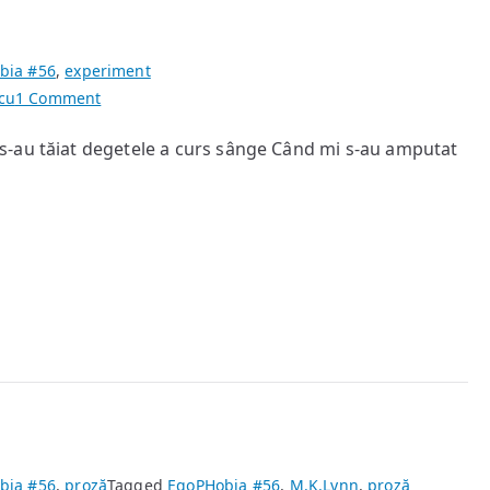
bia #56
,
experiment
on
cu
1 Comment
Amuzându-
-au tăiat degetele a curs sânge Când mi s-au amputat
mă
bia #56
,
proză
Tagged
EgoPHobia #56
,
M.K.Lynn
,
proză