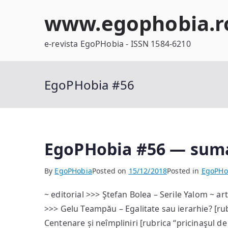
Skip
www.egophobia.r
to
content
e-revista EgoPHobia - ISSN 1584-6210
EgoPHobia #56
EgoPHobia #56 — sum
By
EgoPHobia
Posted on
15/12/2018
Posted in
EgoPHo
~ editorial >>> Ştefan Bolea – Serile Yalom ~ ar
>>> Gelu Teampău – Egalitate sau ierarhie? [ru
Centenare și neîmpliniri [rubrica “pricinaşul de 