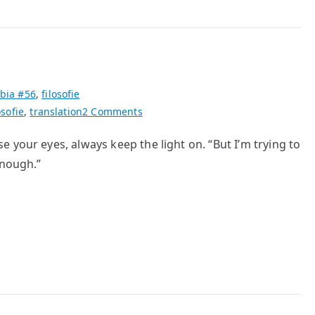
bia #56
,
filosofie
on
osofie
,
translation
2 Comments
Don’t
 your eyes, always keep the light on. “But I’m trying to
Blink
enough.”