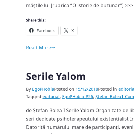
măștile lui [rubrica “O istorie de buzunar”] >>
Share this:
Facebook
X
Read More
Serile Yalom
By
EgoPHobia
Posted on
15/12/2018
Posted in
editoria
Tagged
editorial
,
EgoPHobia #56
,
Ștefan Bolea
1 Co
de Ștefan Bolea I Serile Yalom Organizate de l
seri dedicate psihoterapeutului existențialist I
Datorită numărului mare de participanți, evenime