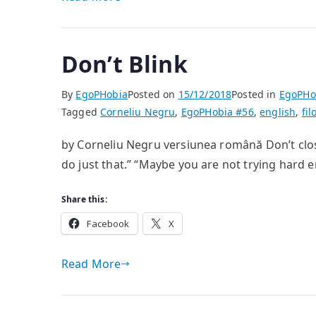
Don’t Blink
By
EgoPHobia
Posted on
15/12/2018
Posted in
EgoPHo
Tagged
Corneliu Negru
,
EgoPHobia #56
,
english
,
fil
by Corneliu Negru versiunea română Don’t close
do just that.” “Maybe you are not trying hard 
Share this:
Facebook
X
Read More