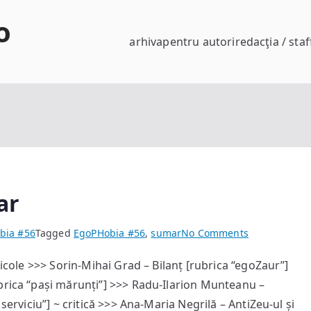
o
arhiva
pentru autori
redacţia / staf
ar
on
bia #56
Tagged
EgoPHobia #56
,
sumar
No Comments
EgoPHobia
ticole >>> Sorin-Mihai Grad – Bilanț [rubrica “egoZaur”]
#56
brica “pași mărunți”] >>> Radu-Ilarion Munteanu –
—
sumar
serviciu”] ~ critică >>> Ana-Maria Negrilă – AntiZeu-ul și