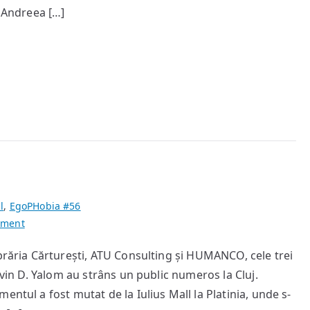
> Andreea […]
l
,
EgoPHobia #56
on
mment
Serile
ibrăria Cărturești, ATU Consulting și HUMANCO, cele trei
Yalom
rvin D. Yalom au strâns un public numeros la Cluj.
ntul a fost mutat de la Iulius Mall la Platinia, unde s-