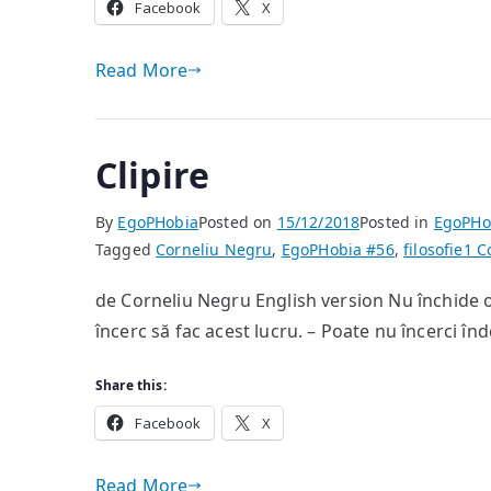
Facebook
X
Read More
Clipire
By
EgoPHobia
Posted on
15/12/2018
Posted in
EgoPHo
Tagged
Corneliu Negru
,
EgoPHobia #56
,
filosofie
1 
de Corneliu Negru English version Nu închide o
încerc să fac acest lucru. – Poate nu încerci înd
Share this:
Facebook
X
Read More