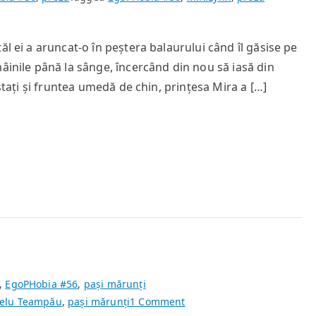
ăl ei a aruncat-o în peștera balaurului când îl găsise pe
âinile până la sânge, încercând din nou să iasă din
eștați și fruntea umedă de chin, prințesa Mira a […]
,
EgoPHobia #56
,
pași mărunți
on
elu Teampău
,
pași mărunți
1 Comment