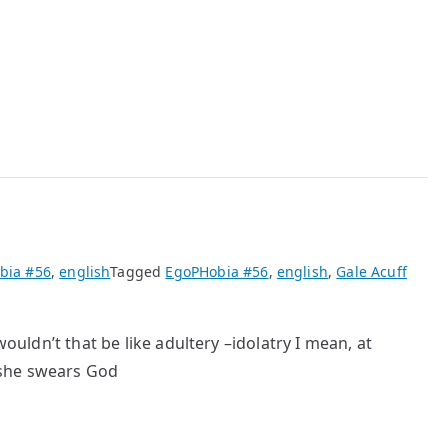
bia #56
,
english
Tagged
EgoPHobia #56
,
english
,
Gale Acuff
ouldn’t that be like adultery –idolatry I mean, at
 she swears God