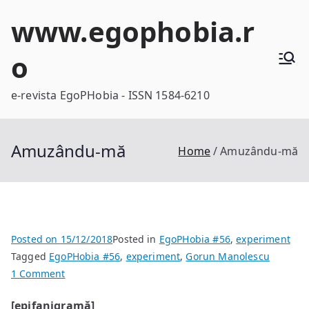
Skip
www.egophobia.r
to
content
o
e-revista EgoPHobia - ISSN 1584-6210
Amuzându-mă
Home
Amuzându-mă
Posted on
15/12/2018
Posted in
EgoPHobia #56
,
experiment
Tagged
EgoPHobia #56
,
experiment
,
Gorun Manolescu
on
1 Comment
Amuzându-
[epifanigramă]
mă