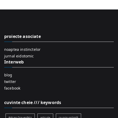
a
r
c
h
f
proiecte asociate
o
r
noaptea instinctelor
:
jurnal eidotomic
Interweb
blog
twitter
facebook
cuvinte cheie /// keywords
Adrian Grauenfels
articole
ca prin oglindă