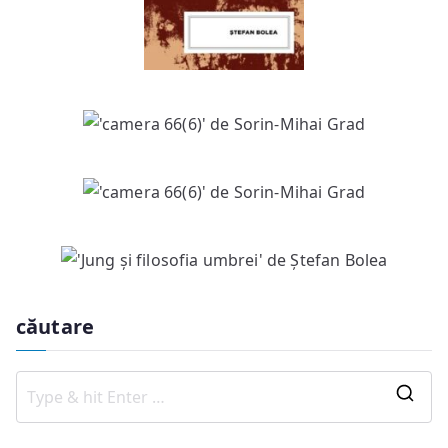
căutare
S
e