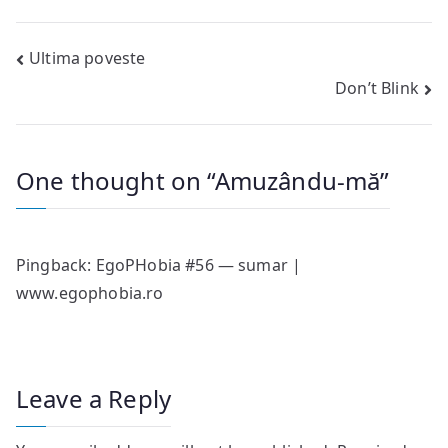
Post
Ultima poveste
Don’t Blink
navigation
One thought on “
Amuzându-mă
”
Pingback:
EgoPHobia #56 — sumar |
www.egophobia.ro
Leave a Reply