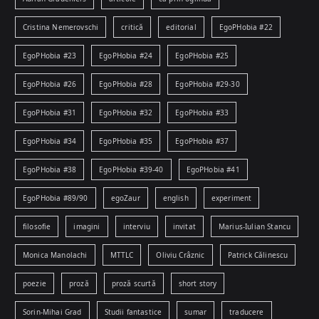
Cristina Nemerovschi
critică
editorial
EgoPHobia #22
EgoPHobia #23
EgoPHobia #24
EgoPHobia #25
EgoPHobia #26
EgoPHobia #28
EgoPHobia #29-30
EgoPHobia #31
EgoPHobia #32
EgoPHobia #33
EgoPHobia #34
EgoPHobia #35
EgoPHobia #37
EgoPHobia #38
EgoPHobia #39-40
EgoPHobia #41
EgoPHobia #89/90
egoZaur
english
experiment
filosofie
imagini
interviu
invitat
Marius-Iulian Stancu
Monica Manolachi
MTTLC
Oliviu Crâznic
Patrick Călinescu
poezie
proză
proză scurtă
short story
Sorin-Mihai Grad
Studii fantastice
sumar
traducere