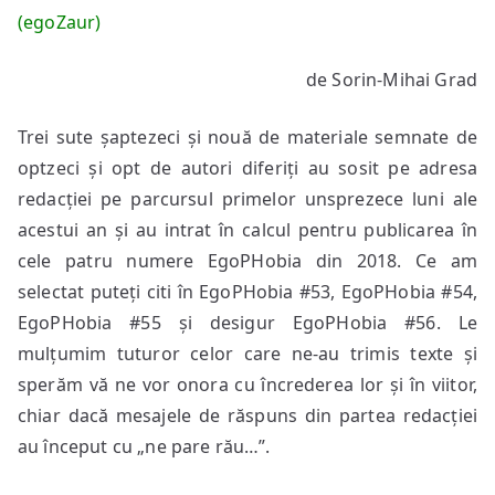
(egoZaur)
de Sorin-Mihai Grad
Trei sute șaptezeci și nouă de materiale semnate de
optzeci și opt de autori diferiți au sosit pe adresa
redacției pe parcursul primelor unsprezece luni ale
acestui an și au intrat în calcul pentru publicarea în
cele patru numere EgoPHobia din 2018. Ce am
selectat puteți citi în EgoPHobia #53, EgoPHobia #54,
EgoPHobia #55 și desigur EgoPHobia #56. Le
mulțumim tuturor celor care ne-au trimis texte și
sperăm vă ne vor onora cu încrederea lor și în viitor,
chiar dacă mesajele de răspuns din partea redacției
au început cu „ne pare rău…”.