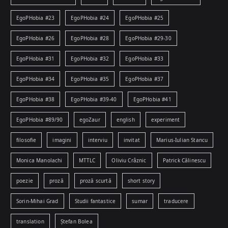
EgoPHobia #23
EgoPHobia #24
EgoPHobia #25
EgoPHobia #26
EgoPHobia #28
EgoPHobia #29-30
EgoPHobia #31
EgoPHobia #32
EgoPHobia #33
EgoPHobia #34
EgoPHobia #35
EgoPHobia #37
EgoPHobia #38
EgoPHobia #39-40
EgoPHobia #41
EgoPHobia #89/90
egoZaur
english
experiment
filosofie
imagini
interviu
invitat
Marius-Iulian Stancu
Monica Manolachi
MTTLC
Oliviu Crâznic
Patrick Călinescu
poezie
proză
proză scurtă
short story
Sorin-Mihai Grad
Studii fantastice
sumar
traducere
translation
Ștefan Bolea