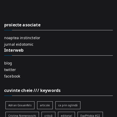
r
c
h
f
proiecte asociate
o
r
noaptea instinctelor
:
jurnal eidotomic
Interweb
blog
twitter
facebook
cuvinte cheie /// keywords
Adrian Grauenfels
articole
ca prin oglindă
Cristina Nemerovschi
critică
editorial
EgoPHobia #22