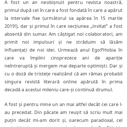
A fost un an neobișnuit pentru revista noastră,
primul după cel în care a fost fondată în care a apărut
la intervale fixe (următorul va apărea în 15 martie
2019!), dar și primul în care secțiunea „invitat” a fost
absentă din sumar. Am câștigat noi colaboratori, am
primit noi impulsuri și ne străduim să lăsăm
influențați de noi idei. Urmează anul EgoPHobia în
care va împlini cinsprezece ani de apariție
neîntreruptă și mergem mai departe optimiști. Dar și
cu o doză de tristețe realizând că am rămas probabil
singura revistă literară online apărută în prima
decadă a acestui mileniu care-și continuă drumul.
A fost și pentru mine un an mai altfel decât cei care l-
au precedat. Din păcate am reușit să scriu mult mai
puțin decât mi-am dorit și, oarecum paradoxal, cel