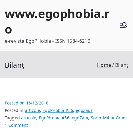
Skip
www.egophobia.r
to
content
o
e-revista EgoPHobia - ISSN 1584-6210
Bilanț
Home
Bilanț
Posted on
15/12/2018
Posted in
articole
,
EgoPHobia #56
,
egoZaur
Tagged
articole
,
EgoPHobia #56
,
egoZaur
,
Sorin-Mihai Grad
on
1 Comment
Bilanț