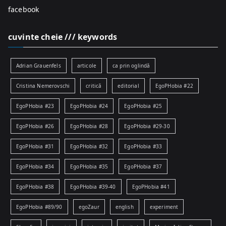
facebook
cuvinte cheie /// keywords
Adrian Grauenfels
articole
ca prin oglindă
Cristina Nemerovschi
critică
editorial
EgoPHobia #22
EgoPHobia #23
EgoPHobia #24
EgoPHobia #25
EgoPHobia #26
EgoPHobia #28
EgoPHobia #29-30
EgoPHobia #31
EgoPHobia #32
EgoPHobia #33
EgoPHobia #34
EgoPHobia #35
EgoPHobia #37
EgoPHobia #38
EgoPHobia #39-40
EgoPHobia #41
EgoPHobia #89/90
egoZaur
english
experiment