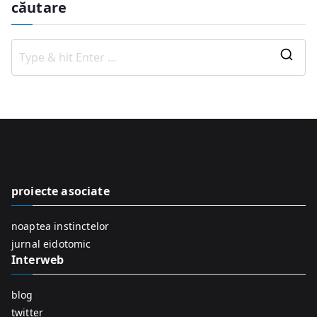
căutare
S
e
a
r
c
h
f
proiecte asociate
o
r
noaptea instinctelor
:
jurnal eidotomic
Interweb
blog
twitter