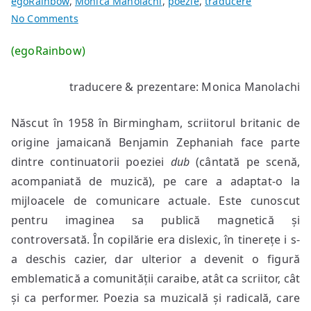
egoRainbow
,
Monica Manolachi
,
poezie
,
traducere
on
No Comments
poeme
(egoRainbow)
de
Benjamin
traducere & prezentare: Monica Manolachi
Zephaniah
Născut în 1958 în Birmingham, scriitorul britanic de
origine jamaicană Benjamin Zephaniah face parte
dintre continuatorii poeziei
dub
(cântată pe scenă,
acompaniată de muzică), pe care a adaptat-o la
mijloacele de comunicare actuale. Este cunoscut
pentru imaginea sa publică magnetică și
controversată. În copilărie era dislexic, în tinerețe i s-
a deschis cazier, dar ulterior a devenit o figură
emblematică a comunității caraibe, atât ca scriitor, cât
și ca performer. Poezia sa muzicală și radicală, care