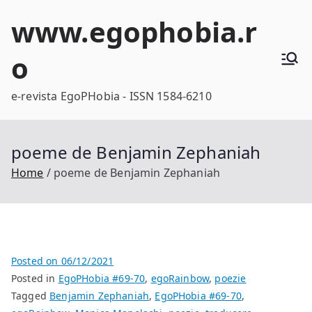
Skip
www.egophobia.r
to
content
o
e-revista EgoPHobia - ISSN 1584-6210
poeme de Benjamin Zephaniah
Home
poeme de Benjamin Zephaniah
Posted on
06/12/2021
Posted in
EgoPHobia #69-70
,
egoRainbow
,
poezie
Tagged
Benjamin Zephaniah
,
EgoPHobia #69-70
,