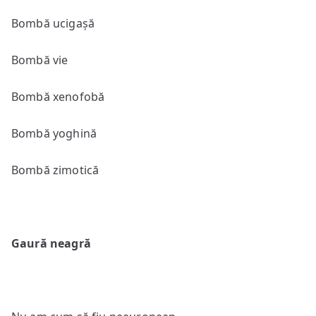
Bombă ucigașă
Bombă vie
Bombă xenofobă
Bombă yoghină
Bombă zimotică
Gaură neagră