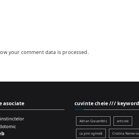
how your comment data is processed.
e asociate
cuvinte cheie /// keyword
instinctelor
Adrian Grauenfels
articole
idotomic
eb
ca prin oglindă
Cristina Nemerov