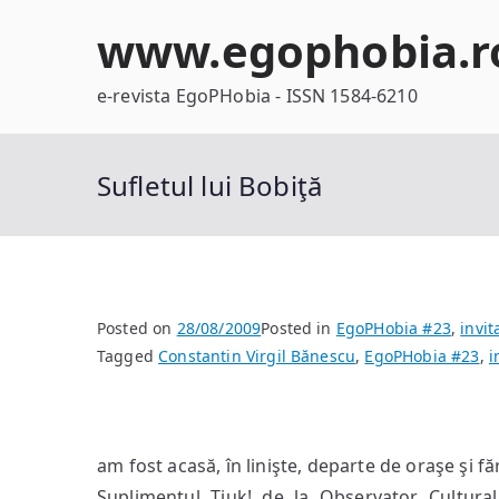
Skip
www.egophobia.r
to
content
e-revista EgoPHobia - ISSN 1584-6210
Sufletul lui Bobiţă
Posted on
28/08/2009
Posted in
EgoPHobia #23
,
invit
Tagged
Constantin Virgil Bănescu
,
EgoPHobia #23
,
i
am fost acasă, în linişte, departe de oraşe şi f
Suplimentul Tiuk! de la Observator Cultural