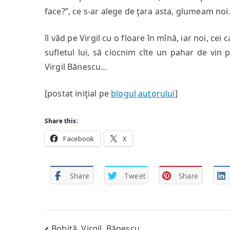
face?”, ce s-ar alege de ţara asta, glumeam no
îl văd pe Virgil cu o floare în mînă, iar noi, c
sufletul lui, să ciocnim cîte un pahar de vin
Virgil Bănescu…
[postat iniţial pe
blogul autorului
]
Share this:
Facebook
X
Share
Tweet
Share
Bobiţă, Virgil, Bănescu