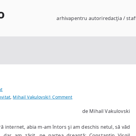
o
arhiva
pentru autori
redacţia / staf
at
on
nvitat
,
Mihail Vakulovski
1 Comment
Sufletul
de Mihail Vakulovski
lui
Bobiţă
ără internet, abia m-am întors şi am deschis netul, să văd
, dar am zărit, pe partea dreaptă: Constantin Virgil