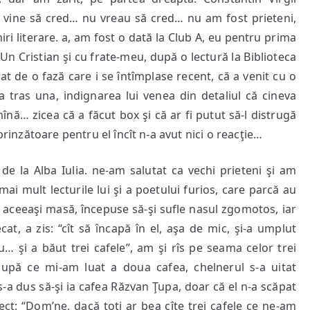
 vine să cred… nu vreau să cred… nu am fost prieteni,
niri literare. a, am fost o dată la Club A, eu pentru prima
Un Cristian şi cu frate-meu, după o lectură la Biblioteca
at de o fază care i se întîmplase recent, că a venit cu o
-a tras una, indignarea lui venea din detaliul că cineva
înă… zicea că a făcut box şi că ar fi putut să-l distrugă
prinzătoare pentru el încît n-a avut nici o reacţie…
de la Alba Iulia. ne-am salutat ca vechi prieteni şi am
ai mult lecturile lui şi a poetului furios, care parcă au
a aceeaşi masă, începuse să-şi sufle nasul zgomotos, iar
cat, a zis: “cît să încapă în el, aşa de mic, şi-a umplut
u… şi a băut trei cafele”, am şi rîs pe seama celor trei
 după ce mi-am luat a doua cafea, chelnerul s-a uitat
s-a dus să-şi ia cafea Răzvan Ţupa, doar că el n-a scăpat
rect: “Dom’ne, dacă toţi ar bea cîte trei cafele ce ne-am