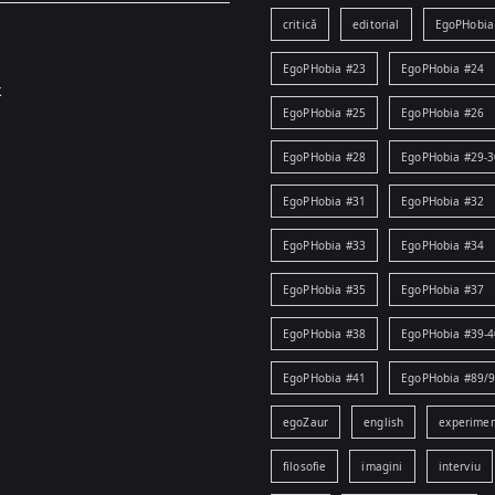
critică
editorial
EgoPHobia
EgoPHobia #23
EgoPHobia #24
k
EgoPHobia #25
EgoPHobia #26
EgoPHobia #28
EgoPHobia #29-3
EgoPHobia #31
EgoPHobia #32
EgoPHobia #33
EgoPHobia #34
EgoPHobia #35
EgoPHobia #37
EgoPHobia #38
EgoPHobia #39-4
EgoPHobia #41
EgoPHobia #89/
egoZaur
english
experime
filosofie
imagini
interviu