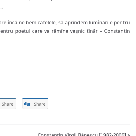
i…
ei care încă ne bem cafelele, să aprindem lumînările pentru
 pentru poetul care va rămîne veşnic tînăr – Constantin
Share
Share
Constantin Virgil Bănescu [1982-2009]