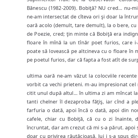
Bănescu (1982-2009). Bobiţă? NU cred… nu-mi
ne-am intersectat de cîteva ori şi doar la întru
oară acolo (demult, tare demult), la o bere, cu 
de Poezie, cred; ţin minte că Bobiţă era indign
floare în mînă la un tînăr poet furios, care i
poate să lovească pe altcineva cu o floare în m
pe poetul furios, dar că fapta a fost atît de sur
ultima oară ne-am văzut la colocviile recente 
vorbit ca vechi prieteni. m-au impresionat cel m
citit unul după altul… în ultima zi am mîncat l
tanti chelner îl dezaproba făţiş, iar cînd a ple
farfuria o dată, apoi încă o dată, apoi din no
cafele, chiar cu Bobiţă, că cu o zi înainte,
încruntat, dar am crezut că mi s-a părut. apoi 
doar cu privirea răutăcioasă, lui i s-a spus di