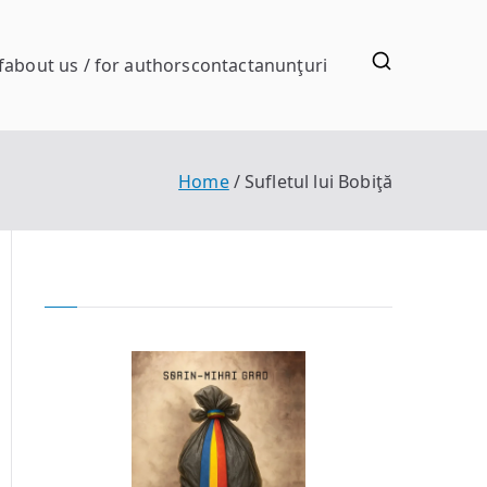
f
about us / for authors
contact
anunţuri
Home
Sufletul lui Bobiţă