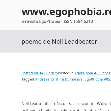
Skip
www.egophobia.r
to
content
e-revista EgoPHobia - ISSN 1584-6210
poeme de Neil Leadbeater
Posted on
14/06/2025
Posted in
EgoPHobia #85
,
poez
Tagged
Andreea Cristina Dumbravă
,
EgoPHobia #85
Neil Leadbeater, născut și crescut în Wolver
britanic stabilit în Edinburgh, Scoția. A st