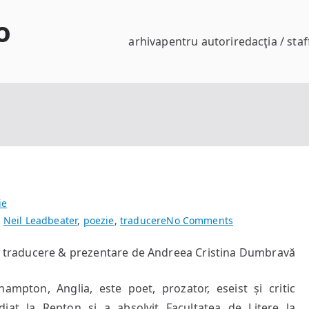
o
arhiva
pentru autori
redacţia / staf
ie
on
,
Neil Leadbeater
,
poezie
,
traducere
No Comments
poeme
traducere & prezentare de Andreea Cristina Dumbravă
de
Neil
hampton, Anglia, este poet, prozator, eseist și critic
Leadbeater
udiat la Repton și a absolvit Facultatea de Litere la