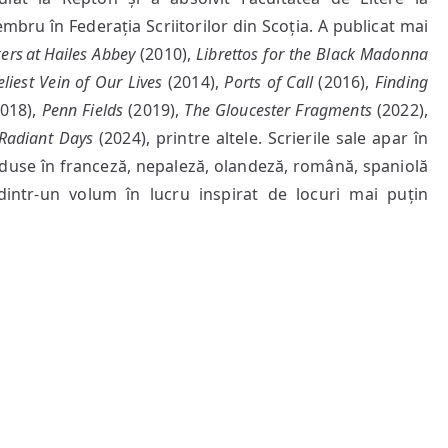
bru în Federația Scriitorilor din Scoția. A publicat mai
ers at Hailes Abbey
(2010),
Librettos for the Black Madonna
liest Vein of Our Lives
(2014),
Ports of Call
(2016),
Finding
2018),
Penn Fields
(2019),
The Gloucester Fragments
(2022),
/ Radiant Days
(2024), printre altele. Scrierile sale apar în
traduse în franceză, nepaleză, olandeză, română, spaniolă
intr-un volum în lucru inspirat de locuri mai puțin