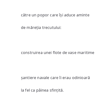
către un popor care își aduce aminte
de măreția trecutului:
construirea unei flote de vase maritime
șantiere navale care îi erau odinioară
la fel ca pâinea sfințită.