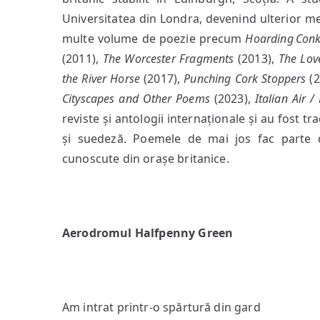
Universitatea din Londra, devenind ulterior mem
multe volume de poezie precum
Hoarding Conk
(2011),
The Worcester Fragments
(2013),
The Love
the River Horse
(2017),
Punching Cork Stoppers
(
Cityscapes and Other Poems
(2023),
Italian Air 
reviste și antologii internaționale și au fost 
și suedeză. Poemele de mai jos fac parte d
cunoscute din orașe britanice.
Aerodromul Halfpenny Green
Am intrat printr-o spărtură din gard