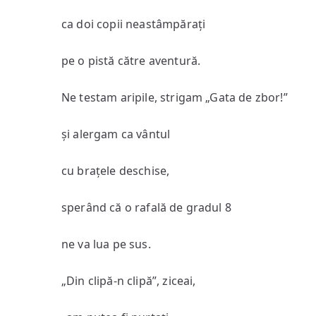
ca doi copii neastâmpărați
pe o pistă către aventură.
Ne testam aripile, strigam „Gata de zbor!”
și alergam ca vântul
cu brațele deschise,
sperând că o rafală de gradul 8
ne va lua pe sus.
„Din clipă-n clipă”, ziceai,