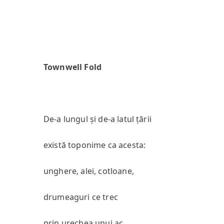
Townwell Fold
De-a lungul și de-a latul țării
există toponime ca acesta:
unghere, alei, cotloane,
drumeaguri ce trec
prin urechea unui ac.