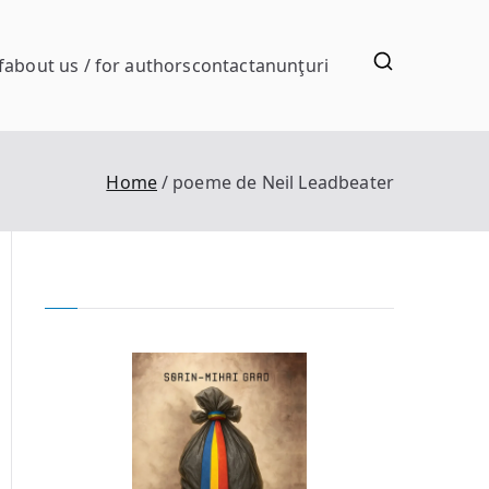
f
about us / for authors
contact
anunţuri
Home
poeme de Neil Leadbeater