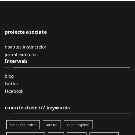
r
c
h
f
proiecte asociate
o
r
noaptea instinctelor
:
jurnal eidotomic
Interweb
blog
twitter
facebook
cuvinte cheie /// keywords
Adrian Grauenfels
articole
ca prin oglindă