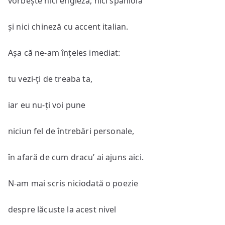
vorbește nici engleză, nici spaniolă
și nici chineză cu accent italian.
Așa că ne-am înțeles imediat:
tu vezi-ți de treaba ta,
iar eu nu-ți voi pune
niciun fel de întrebări personale,
în afară de cum dracu’ ai ajuns aici.
N-am mai scris niciodată o poezie
despre lăcuste la acest nivel