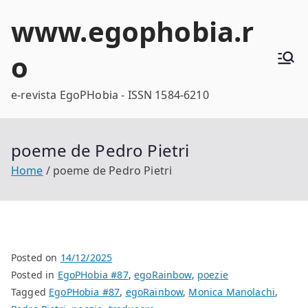
Skip
www.egophobia.r
to
content
o
e-revista EgoPHobia - ISSN 1584-6210
poeme de Pedro Pietri
Home
poeme de Pedro Pietri
Posted on
14/12/2025
Posted in
EgoPHobia #87
,
egoRainbow
,
poezie
Tagged
EgoPHobia #87
,
egoRainbow
,
Monica Manolachi
,