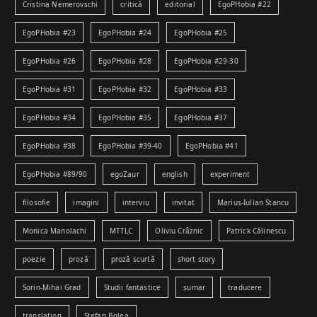
Cristina Nemerovschi
critică
editorial
EgoPHobia #22
EgoPHobia #23
EgoPHobia #24
EgoPHobia #25
EgoPHobia #26
EgoPHobia #28
EgoPHobia #29-30
EgoPHobia #31
EgoPHobia #32
EgoPHobia #33
EgoPHobia #34
EgoPHobia #35
EgoPHobia #37
EgoPHobia #38
EgoPHobia #39-40
EgoPHobia #41
EgoPHobia #89/90
egoZaur
english
experiment
filosofie
imagini
interviu
invitat
Marius-Iulian Stancu
Monica Manolachi
MTTLC
Oliviu Crâznic
Patrick Călinescu
poezie
proză
proză scurtă
short story
Sorin-Mihai Grad
Studii fantastice
sumar
traducere
translation
Ștefan Bolea