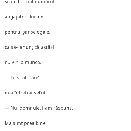
și am format numărul
angajatorului meu
pentru șanse egale,
ca să-l anunț că astăzi
nu vin la muncă.
― Te simți rău?
m-a întrebat șeful.
― Nu, domnule, i-am răspuns.
Mă simt prea bine