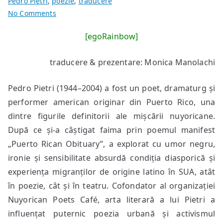
Pedro Pietri
,
poezie
,
traducere
on
No Comments
poeme
[egoRainbow]
de
Pedro
traducere & prezentare: Monica Manolachi
Pietri
Pedro Pietri (1944–2004) a fost un poet, dramaturg și
performer american originar din Puerto Rico, una
dintre figurile definitorii ale mișcării nuyoricane.
După ce și-a câștigat faima prin poemul manifest
„Puerto Rican Obituary”, a explorat cu umor negru,
ironie și sensibilitate absurdă condiția diasporică și
experiența migranților de origine latino în SUA, atât
în poezie, cât și în teatru.
Cofondator al organizației
Nuyorican Poets Café, arta literară a lui Pietri a
influențat puternic poezia urbană și activismul