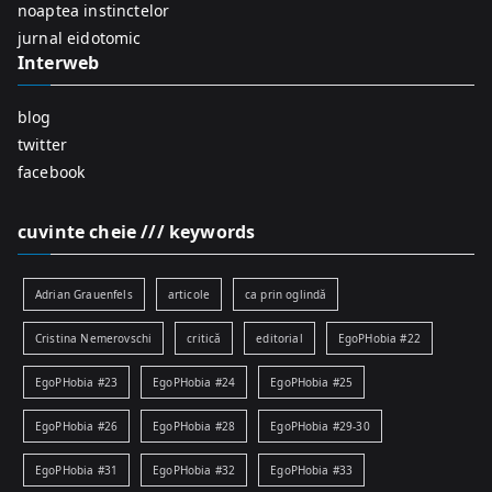
r
noaptea instinctelor
:
jurnal eidotomic
Interweb
blog
twitter
facebook
cuvinte cheie /// keywords
Adrian Grauenfels
articole
ca prin oglindă
Cristina Nemerovschi
critică
editorial
EgoPHobia #22
EgoPHobia #23
EgoPHobia #24
EgoPHobia #25
EgoPHobia #26
EgoPHobia #28
EgoPHobia #29-30
EgoPHobia #31
EgoPHobia #32
EgoPHobia #33