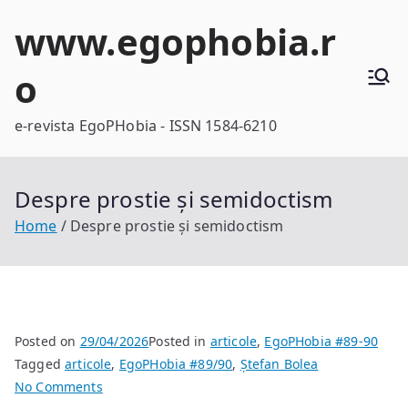
Skip
www.egophobia.r
to
content
o
e-revista EgoPHobia - ISSN 1584-6210
Despre prostie și semidoctism
Home
Despre prostie și semidoctism
Posted on
29/04/2026
Posted in
articole
,
EgoPHobia #89-90
Tagged
articole
,
EgoPHobia #89/90
,
Ștefan Bolea
on
No Comments