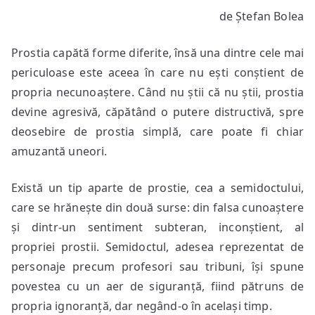
Despre
de Ștefan Bolea
prostie
și
Prostia capătă forme diferite, însă una dintre cele mai
semidoctism
periculoase este aceea în care nu ești conștient de
propria necunoaștere. Când nu știi că nu știi, prostia
devine agresivă, căpătând o putere distructivă, spre
deosebire de prostia simplă, care poate fi chiar
amuzantă uneori.
Există un tip aparte de prostie, cea a semidoctului,
care se hrănește din două surse: din falsa cunoaștere
și dintr-un sentiment subteran, inconștient, al
propriei prostii. Semidoctul, adesea reprezentat de
personaje precum profesori sau tribuni, își spune
povestea cu un aer de siguranță, fiind pătruns de
propria ignoranță, dar negând-o în același timp.