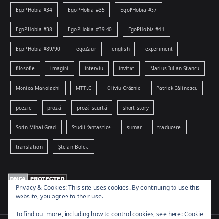
EgoPHobia #34
EgoPHobia #35
EgoPHobia #37
EgoPHobia #38
EgoPHobia #39-40
EgoPHobia #41
EgoPHobia #89/90
egoZaur
english
experiment
filosofie
imagini
interviu
invitat
Marius-Iulian Stancu
Monica Manolachi
MTTLC
Oliviu Crâznic
Patrick Călinescu
poezie
proză
proză scurtă
short story
Sorin-Mihai Grad
Studii fantastice
sumar
traducere
translation
Ștefan Bolea
Privacy & Cookies: This site uses cookies. By continuing to use this
website, you agree to their use.
To find out more, including how to control cookies, see here:
Cookie