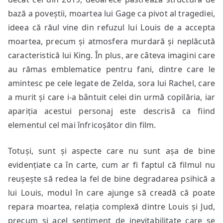
bază a poveștii, moartea lui Gage ca pivot al tragediei,
ideea că răul vine din refuzul lui Louis de a accepta
moartea, precum și atmosfera murdară și neplăcută
caracteristică lui King. În plus, are câteva imagini care
au rămas emblematice pentru fani, dintre care le
amintesc pe cele legate de Zelda, sora lui Rachel, care
a murit și care i-a bântuit celei din urmă copilăria, iar
apariția acestui personaj este descrisă ca fiind
elementul cel mai înfricoșător din film.
Totuși, sunt și aspecte care nu sunt așa de bine
evidențiate ca în carte, cum ar fi faptul că filmul nu
reușește să redea la fel de bine degradarea psihică a
lui Louis, modul în care ajunge să creadă că poate
repara moartea, relația complexă dintre Louis și Jud,
precum și acel sentiment de inevitabilitate care se