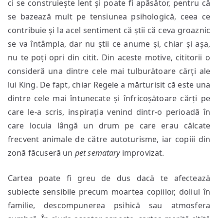
ci se construiește lent și poate fi apăsător, pentru că
se bazează mult pe tensiunea psihologică, ceea ce
contribuie și la acel sentiment că știi că ceva groaznic
se va întâmpla, dar nu știi ce anume și, chiar și așa,
nu te poți opri din citit. Din aceste motive, cititorii o
consideră una dintre cele mai tulburătoare cărți ale
lui King. De fapt, chiar Regele a mărturisit că este una
dintre cele mai întunecate și înfricoșătoare cărți pe
care le-a scris, inspirația venind dintr-o perioadă în
care locuia lângă un drum pe care erau călcate
frecvent animale de către autoturisme, iar copiii din
zonă făcuseră un
pet sematary
improvizat.
Cartea poate fi greu de dus dacă te afectează
subiecte sensibile precum moartea copiilor, doliul în
familie, descompunerea psihică sau atmosfera