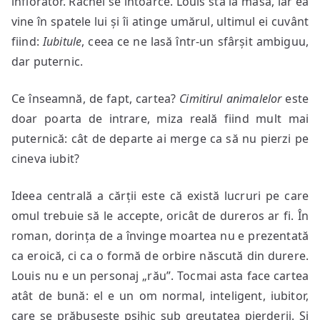
înfiorător. Rachel se întoarce. Louis stă la masă, iar ea
vine în spatele lui și îi atinge umărul, ultimul ei cuvânt
fiind:
Iubitule
, ceea ce ne lasă într-un sfârșit ambiguu,
dar puternic.
Ce înseamnă, de fapt, cartea?
Cimitirul animalelor
este
doar poarta de intrare, miza reală fiind mult mai
puternică: cât de departe ai merge ca să nu pierzi pe
cineva iubit?
Ideea centrală a cărții este că există lucruri pe care
omul trebuie să le accepte, oricât de dureros ar fi. În
roman, dorința de a învinge moartea nu e prezentată
ca eroică, ci ca o formă de orbire născută din durere.
Louis nu e un personaj „rău”. Tocmai asta face cartea
atât de bună: el e un om normal, inteligent, iubitor,
care se prăbușește psihic sub greutatea pierderii. Și