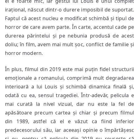
el e foarte mic, iar gestul lui Louis e unul complet
irațional, născut dintr-o durere imposibil de suportat.
Faptul că acest nucleu e modificat schimbă și tipul de
horror de care avem parte. În carte, accentul cade pe
durerea părintelui și pe nebunia produsă de acest
doliu; în film, avem mai mult șoc, conflict de familie și
horror modern.
În plus, filmul din 2019 este mai puțin fidel structurii
emoționale a romanului, comprimă mult degradarea
interioară a lui Louis și schimbă dinamica finală și,
odată cu ea, sensul tragediei. Într-adevăr, pelicula e
mai curată la nivel vizual, dar nu este la fel de
apăsătoare precum cartea și chiar și precum filmul
din 1989, astfel că el e văzut ca fiind inferior
predecesorului său, iar aceeași opinie o împărtășesc
și eu, pentru că pelicula din 2019 nu reușește să