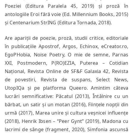
Poeziei (Editura Paralela 45, 2019) și proză în
antologiile Eroi fără voie (Ed. Millennium Books, 2015)
și Centenarium StrING (Editura Tornada, 2018).
Are apariții de poezie, proză, studii critice, editoriale
în publicațiile Apostrof, Argos, Echinox, eCreator.ro,
EgoPHobia, Noise Poetry, O mie de semne, Parnas
XXI, Postmodern, P(RO)EZIA, Puterea – Cotidian
Național, Revista Online de SF&F Galaxia 42, Revista
de povestiri, Revista de suspans, Select News,
UtopIQa și pe platforma Queero. Amintim câteva
lucrări semnificative: Păcatul (2013), Întâlnire cu un
bărbat, un satir și un motan (2016), Ființele nopții din
urmă (2017), Marea unire și cultura veșnicei influențe
(2018), Henrik Ibsen – “Peer Gynt” (2019), Madona cu
lacrimi de sânge (fragment, 2020), Simfonia ascunsă