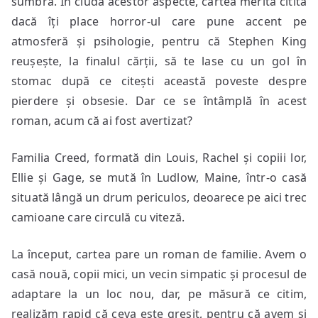
sumbră. În ciuda acestor aspecte, cartea merită citită
dacă îți place horror-ul care pune accent pe
atmosferă și psihologie, pentru că Stephen King
reușește, la finalul cărții, să te lase cu un gol în
stomac după ce citești această poveste despre
pierdere și obsesie. Dar ce se întâmplă în acest
roman, acum că ai fost avertizat?
Familia Creed, formată din Louis, Rachel și copiii lor,
Ellie și Gage, se mută în Ludlow, Maine, într-o casă
situată lângă un drum periculos, deoarece pe aici trec
camioane care circulă cu viteză.
La început, cartea pare un roman de familie. Avem o
casă nouă, copii mici, un vecin simpatic și procesul de
adaptare la un loc nou, dar, pe măsură ce citim,
realizăm rapid că ceva este greșit, pentru că avem și