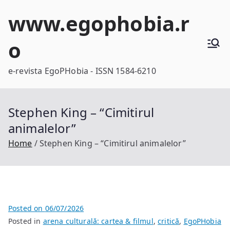
Skip
www.egophobia.r
to
content
o
e-revista EgoPHobia - ISSN 1584-6210
Stephen King – “Cimitirul
animalelor”
Home
Stephen King – “Cimitirul animalelor”
Posted on
06/07/2026
Posted in
arena culturală: cartea & filmul
,
critică
,
EgoPHobia