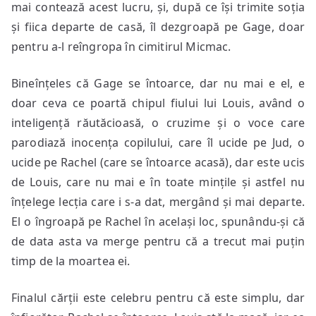
mai contează acest lucru, și, după ce își trimite soția
și fiica departe de casă, îl dezgroapă pe Gage, doar
pentru a-l reîngropa în cimitirul Micmac.
Bineînțeles că Gage se întoarce, dar nu mai e el, e
doar ceva ce poartă chipul fiului lui Louis, având o
inteligență răutăcioasă, o cruzime și o voce care
parodiază inocența copilului, care îl ucide pe Jud, o
ucide pe Rachel (care se întoarce acasă), dar este ucis
de Louis, care nu mai e în toate mințile și astfel nu
înțelege lecția care i s-a dat, mergând și mai departe.
El o îngroapă pe Rachel în același loc, spunându-și că
de data asta va merge pentru că a trecut mai puțin
timp de la moartea ei.
Finalul cărții este celebru pentru că este simplu, dar