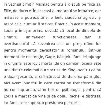
în vechiul cimitir Micmac pentru a o scuti pe fiica sa,
Ellie, de durere. În aceeași zi, motanul se întoarce, dar
miroase a putreziciune, e lent, ciudat și agresiv și
arată ca și cum ar fi stricat. Practic, în acest moment,
Louis primește prima dovadă că locul de dincolo de
cimitirul animalelor funcționează, dar și
avertismentul că revenirea are un preț, dând loc
pentru momentul devastator al romanului. Într-un
moment de neatenție, Gage, băiețelul familiei, ajunge
în drum și este lovit mortal de un camion. Scena este
una dintre cele mai dure scrise de King, pentru că nu
e doar șocantă, ci și încărcată de durerea părinților.
Aici avem punctul în care cartea se transformă din
horror supranatural în horror psihologic, pentru că
Louis e marcat de vină și de doliu, Rachel e distrusă,
iar familia se rupe sub presiunea pierderii.