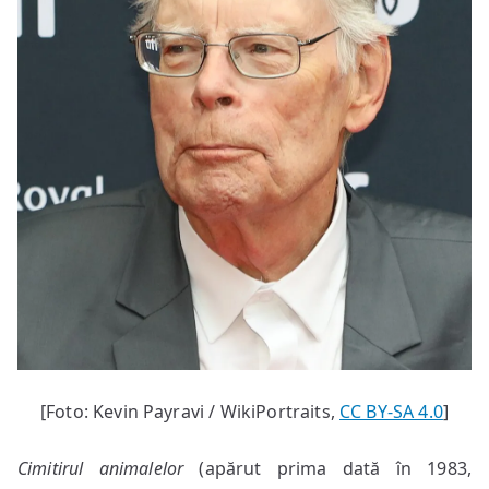
[Foto: Kevin Payravi / WikiPortraits,
CC BY-SA 4.0
]
Cimitirul animalelor
(apărut prima dată în 1983,