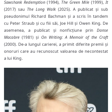
Sawshank Redemption
(1994),
The Green Mile
(1999),
It
(2017) sau
The Long Walk
(2025). A publicat și sub
pseudonimul Richard Bachman și a scris în tandem
cu Peter Straub și cu fiii săi, Joe Hill și Owen King. De
asemenea, a publicat și nonficțiune prin
Danse
Macabre
(1981) și
On Writing: A Memoir of the Craft
(2000). De-a lungul carierei, a primit diferite premii și
onoruri care au recunoscut valoarea de necontestat
a lui King.