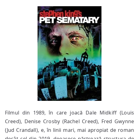
Filmul din 1989, în care joacă Dale Midkiff (Louis
Creed), Denise Crosby (Rachel Creed), Fred Gwynne
(Jud Crandall), e, în linii mari, mai apropiat de roman
decât cel din 2019, deoarece păstrează structura de