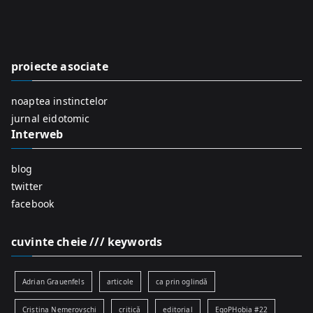
r
c
h
f
proiecte asociate
o
r
noaptea instinctelor
:
jurnal eidotomic
Interweb
blog
twitter
facebook
cuvinte cheie /// keywords
Adrian Grauenfels
articole
ca prin oglindă
Cristina Nemerovschi
critică
editorial
EgoPHobia #22