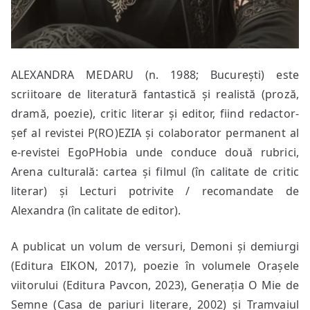
ALEXANDRA MEDARU (n. 1988; București) este
scriitoare de literatură fantastică și realistă (proză,
dramă, poezie), critic literar și editor, fiind redactor-
șef al revistei P(RO)EZIA și colaborator permanent al
e-revistei EgoPHobia unde conduce două rubrici,
Arena culturală: cartea și filmul (în calitate de critic
literar) și Lecturi potrivite / recomandate de
Alexandra (în calitate de editor).
A publicat un volum de versuri, Demoni și demiurgi
(Editura EIKON, 2017), poezie în volumele Orașele
viitorului (Editura Pavcon, 2023), Generația O Mie de
Semne (Casa de pariuri literare, 2002) și Tramvaiul