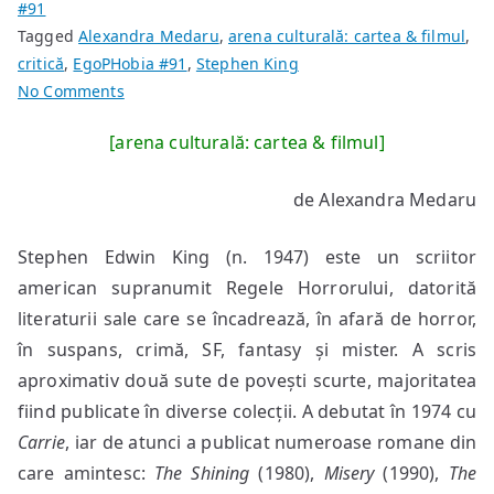
#91
Tagged
Alexandra Medaru
,
arena culturală: cartea & filmul
,
critică
,
EgoPHobia #91
,
Stephen King
on
No Comments
Stephen
[arena culturală: cartea & filmul]
King
–
de Alexandra Medaru
“Cimitirul
animalelor”
Stephen Edwin King (n. 1947) este un scriitor
american supranumit Regele Horrorului, datorită
literaturii sale care se încadrează, în afară de horror,
în suspans, crimă, SF, fantasy și mister. A scris
aproximativ două sute de povești scurte, majoritatea
fiind publicate în diverse colecții. A debutat în 1974 cu
Carrie
, iar de atunci a publicat numeroase romane din
care amintesc:
The Shining
(1980),
Misery
(1990),
The