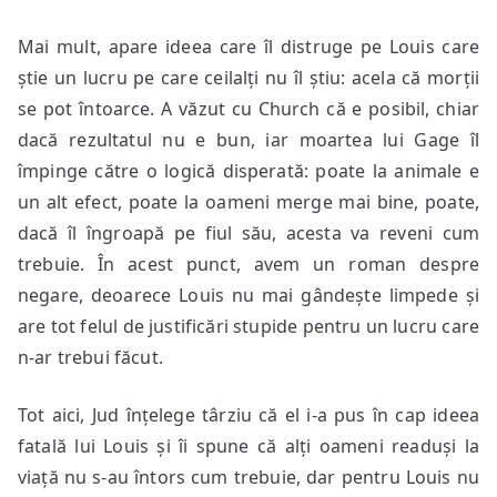
Mai mult, apare ideea care îl distruge pe Louis care
știe un lucru pe care ceilalți nu îl știu: acela că morții
se pot întoarce. A văzut cu Church că e posibil, chiar
dacă rezultatul nu e bun, iar moartea lui Gage îl
împinge către o logică disperată: poate la animale e
un alt efect, poate la oameni merge mai bine, poate,
dacă îl îngroapă pe fiul său, acesta va reveni cum
trebuie. În acest punct, avem un roman despre
negare, deoarece Louis nu mai gândește limpede și
are tot felul de justificări stupide pentru un lucru care
n-ar trebui făcut.
Tot aici, Jud înțelege târziu că el i-a pus în cap ideea
fatală lui Louis și îi spune că alți oameni readuși la
viață nu s-au întors cum trebuie, dar pentru Louis nu