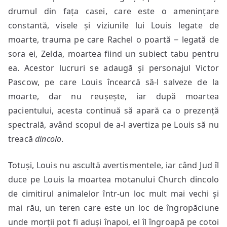
drumul din fața casei, care este o amenințare
constantă, visele și viziunile lui Louis legate de
moarte, trauma pe care Rachel o poartă ‒ legată de
sora ei, Zelda, moartea fiind un subiect tabu pentru
ea. Acestor lucruri se adaugă și personajul Victor
Pascow, pe care Louis încearcă să-l salveze de la
moarte, dar nu reușește, iar după moartea
pacientului, acesta continuă să apară ca o prezență
spectrală, având scopul de a-l avertiza pe Louis să nu
treacă
dincolo
.
Totuși, Louis nu ascultă avertismentele, iar când Jud îl
duce pe Louis la moartea motanului Church dincolo
de cimitirul animalelor într-un loc mult mai vechi și
mai rău, un teren care este un loc de îngropăciune
unde morții pot fi aduși înapoi, el îl îngroapă pe cotoi