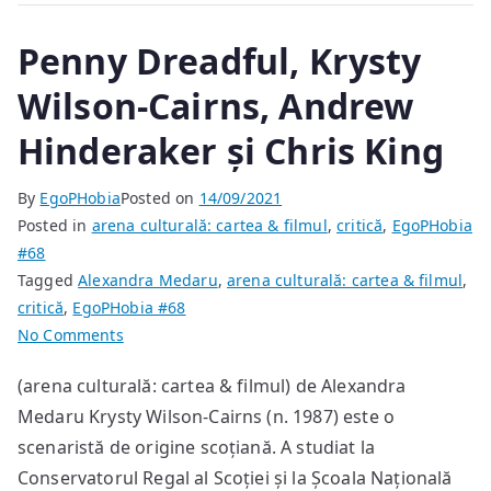
Penny Dreadful, Krysty
Wilson-Cairns, Andrew
Hinderaker și Chris King
By
EgoPHobia
Posted on
14/09/2021
Posted in
arena culturală: cartea & filmul
,
critică
,
EgoPHobia
#68
Tagged
Alexandra Medaru
,
arena culturală: cartea & filmul
,
critică
,
EgoPHobia #68
on
No Comments
Penny
(arena culturală: cartea & filmul) de Alexandra
Dreadful,
Medaru Krysty Wilson-Cairns (n. 1987) este o
Krysty
Wilson-
scenaristă de origine scoțiană. A studiat la
Cairns,
Conservatorul Regal al Scoției și la Școala Națională