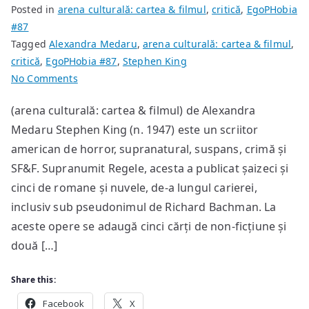
Posted in
arena culturală: cartea & filmul
,
critică
,
EgoPHobia
#87
Tagged
Alexandra Medaru
,
arena culturală: cartea & filmul
,
critică
,
EgoPHobia #87
,
Stephen King
on
No Comments
Stephen
(arena culturală: cartea & filmul) de Alexandra
King,
Medaru Stephen King (n. 1947) este un scriitor
Închisoarea
îngerilor
american de horror, supranatural, suspans, crimă și
SF&F. Supranumit Regele, acesta a publicat șaizeci și
cinci de romane și nuvele, de-a lungul carierei,
inclusiv sub pseudonimul de Richard Bachman. La
aceste opere se adaugă cinci cărți de non-ficțiune și
două […]
Share this:
Facebook
X