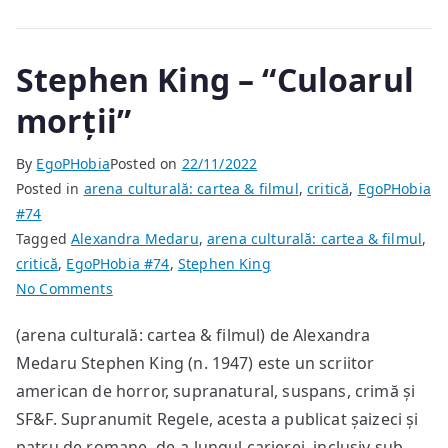
Stephen King – “Culoarul
morții”
By
EgoPHobia
Posted on
22/11/2022
Posted in
arena culturală: cartea & filmul
,
critică
,
EgoPHobia
#74
Tagged
Alexandra Medaru
,
arena culturală: cartea & filmul
,
critică
,
EgoPHobia #74
,
Stephen King
on
No Comments
Stephen
(arena culturală: cartea & filmul) de Alexandra
King
Medaru Stephen King (n. 1947) este un scriitor
–
“Culoarul
american de horror, supranatural, suspans, crimă și
morții”
SF&F. Supranumit Regele, acesta a publicat șaizeci și
patru de romane, de-a lungul carierei, inclusiv sub