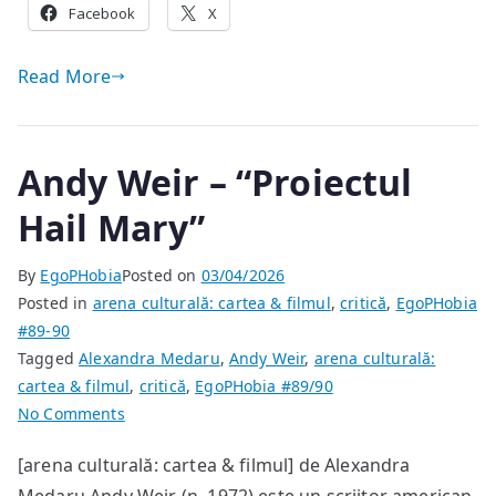
Facebook
X
Read More
Andy Weir – “Proiectul
Hail Mary”
By
EgoPHobia
Posted on
03/04/2026
Posted in
arena culturală: cartea & filmul
,
critică
,
EgoPHobia
#89-90
Tagged
Alexandra Medaru
,
Andy Weir
,
arena culturală:
cartea & filmul
,
critică
,
EgoPHobia #89/90
on
No Comments
Andy
[arena culturală: cartea & filmul] de Alexandra
Weir
–