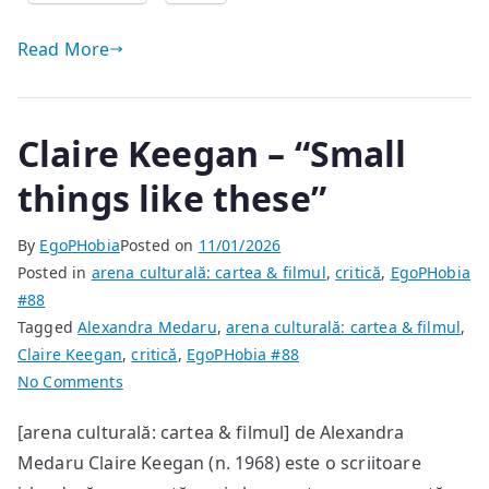
Read More
Claire Keegan – “Small
things like these”
By
EgoPHobia
Posted on
11/01/2026
Posted in
arena culturală: cartea & filmul
,
critică
,
EgoPHobia
#88
Tagged
Alexandra Medaru
,
arena culturală: cartea & filmul
,
Claire Keegan
,
critică
,
EgoPHobia #88
on
No Comments
Claire
[arena culturală: cartea & filmul] de Alexandra
Keegan
Medaru Claire Keegan (n. 1968) este o scriitoare
–