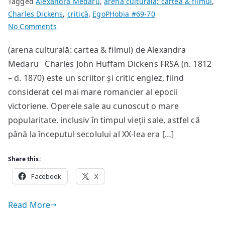
Tagged
Alexandra Medaru
,
arena culturală: cartea & filmul
,
Charles Dickens
,
critică
,
EgoPHobia #69-70
on
No Comments
Charles
(arena culturală: cartea & filmul) de Alexandra
Dickens
Medaru Charles John Huffam Dickens FRSA (n. 1812
–
“Colindă
– d. 1870) este un scriitor și critic englez, fiind
de
considerat cel mai mare romancier al epocii
Crăciun”
victoriene. Operele sale au cunoscut o mare
popularitate, inclusiv în timpul vieții sale, astfel că
până la începutul secolului al XX-lea era […]
Share this:
Facebook
X
Read More