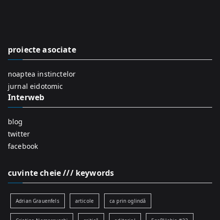
r
c
h
f
proiecte asociate
o
r
noaptea instinctelor
:
jurnal eidotomic
Interweb
blog
twitter
facebook
cuvinte cheie /// keywords
Adrian Grauenfels
articole
ca prin oglindă