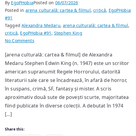
By
EgoPHobia
Posted on
06/07/2026
Posted in
arena culturală: cartea & filmul
,
critică
,
EgoPHobia
#91
Tagged
Alexandra Medaru
,
arena culturală: cartea & filmul
,
critică
,
EgoPHobia #91
,
Stephen King
on
No Comments
Stephen
[arena culturală: cartea & filmul] de Alexandra
King
Medaru Stephen Edwin King (n. 1947) este un scriitor
–
“Cimitirul
american supranumit Regele Horrorului, datorită
animalelor”
literaturii sale care se încadrează, în afară de horror,
în suspans, crimă, SF, fantasy și mister. A scris
aproximativ două sute de povești scurte, majoritatea
fiind publicate în diverse colecții. A debutat în 1974
[…]
Share this: