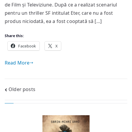
Andrew
de Film și Televiziune. După ce a realizat scenariul
Hinderaker
pentru un thriller SF intitulat Eter, care nu a fost
și
produs niciodată, ea a fost cooptată să […]
Chris
King
Share this:
Facebook
X
Read More
Posts
Older posts
navigation