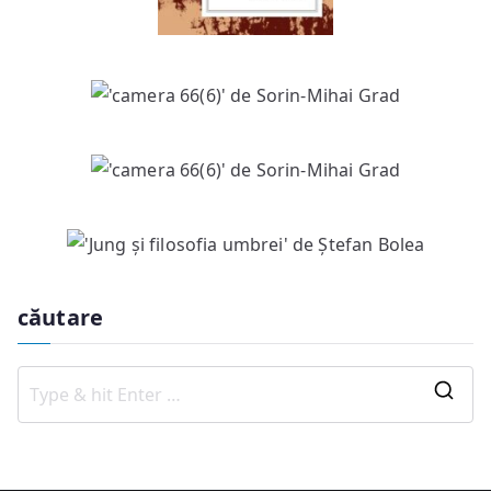
căutare
S
e
a