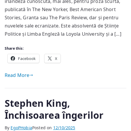
“Small
irlandeză cunoscută, mai ales, pentru proza scurtă,
things
publicată în The New Yorker, Best American Short
like
Stories, Granta sau The Paris Review, dar și pentru
these”
nuvelele sale ecranizate. Este absolventă de Științe
Politice și Limba Engleză la Loyola University și a […]
Share this:
Facebook
X
Read More
Stephen King,
Închisoarea îngerilor
By
EgoPHobia
Posted on
12/10/2025