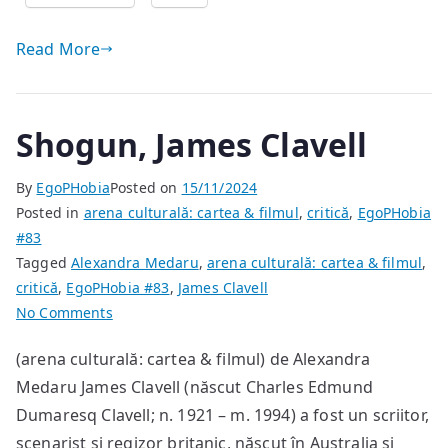
Read More
Shogun, James Clavell
By
EgoPHobia
Posted on
15/11/2024
Posted in
arena culturală: cartea & filmul
,
critică
,
EgoPHobia
#83
Tagged
Alexandra Medaru
,
arena culturală: cartea & filmul
,
critică
,
EgoPHobia #83
,
James Clavell
on
No Comments
Shogun,
(arena culturală: cartea & filmul) de Alexandra
James
Medaru James Clavell (născut Charles Edmund
Clavell
Dumaresq Clavell; n. 1921 – m. 1994) a fost un scriitor,
scenarist și regizor britanic, născut în Australia și