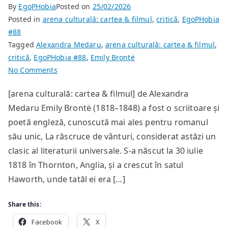
By
EgoPHobia
Posted on
25/02/2026
Posted in
arena culturală: cartea & filmul
,
critică
,
EgoPHobia
#88
Tagged
Alexandra Medaru
,
arena culturală: cartea & filmul
,
critică
,
EgoPHobia #88
,
Emily Brontë
on
No Comments
Emily
[arena culturală: cartea & filmul] de Alexandra
Brontë
Medaru Emily Brontë (1818–1848) a fost o scriitoare și
–
“La
poetă engleză, cunoscută mai ales pentru romanul
răscruce
său unic, La răscruce de vânturi, considerat astăzi un
de
clasic al literaturii universale. S-a născut la 30 iulie
vânturi”
1818 în Thornton, Anglia, și a crescut în satul
Haworth, unde tatăl ei era […]
Share this:
Facebook
X