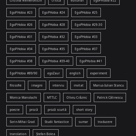
Cristina Nemerovschi
critică
editorial
EgoPHobia #22
EgoPHobia #23
EgoPHobia #24
EgoPHobia #25
EgoPHobia #26
EgoPHobia #28
EgoPHobia #29-30
EgoPHobia #31
EgoPHobia #32
EgoPHobia #33
EgoPHobia #34
EgoPHobia #35
EgoPHobia #37
EgoPHobia #38
EgoPHobia #39-40
EgoPHobia #41
EgoPHobia #89/90
egoZaur
english
experiment
filosofie
imagini
interviu
invitat
Marius-Iulian Stancu
Monica Manolachi
MTTLC
Oliviu Crâznic
Patrick Călinescu
poezie
proză
proză scurtă
short story
Sorin-Mihai Grad
Studii fantastice
sumar
traducere
translation
Ștefan Bolea