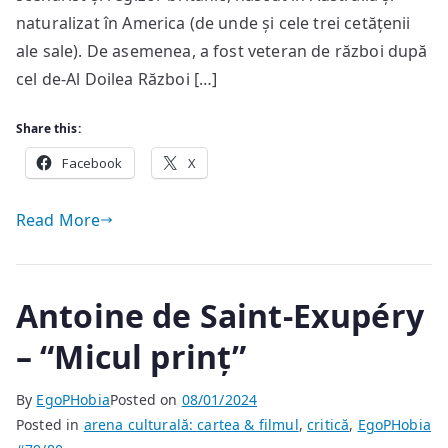
naturalizat în America (de unde și cele trei cetățenii
ale sale). De asemenea, a fost veteran de război după
cel de-Al Doilea Război […]
Share this:
Facebook
X
Read More
Antoine de Saint-Exupéry
– “Micul prinț”
By
EgoPHobia
Posted on
08/01/2024
Posted in
arena culturală: cartea & filmul
,
critică
,
EgoPHobia