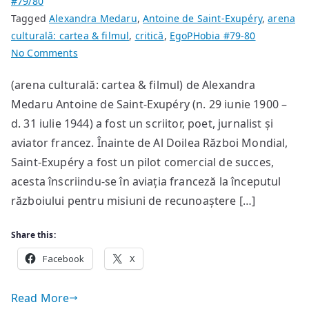
#79/80
Tagged
Alexandra Medaru
,
Antoine de Saint-Exupéry
,
arena
culturală: cartea & filmul
,
critică
,
EgoPHobia #79-80
on
No Comments
Antoine
(arena culturală: cartea & filmul) de Alexandra
de
Medaru Antoine de Saint-Exupéry (n. 29 iunie 1900 –
Saint-
Exupéry
d. 31 iulie 1944) a fost un scriitor, poet, jurnalist și
–
aviator francez. Înainte de Al Doilea Război Mondial,
“Micul
Saint-Exupéry a fost un pilot comercial de succes,
prinț”
acesta înscriindu-se în aviația franceză la începutul
războiului pentru misiuni de recunoaștere […]
Share this:
Facebook
X
Read More