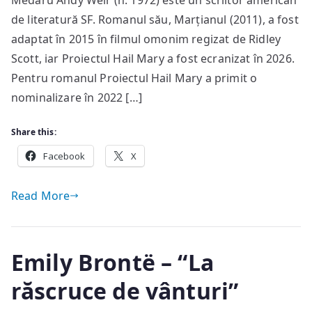
Medaru Andy Weir (n. 1972) este un scriitor american
“Proiectul
de literatură SF. Romanul său, Marțianul (2011), a fost
Hail
adaptat în 2015 în filmul omonim regizat de Ridley
Mary”
Scott, iar Proiectul Hail Mary a fost ecranizat în 2026.
Pentru romanul Proiectul Hail Mary a primit o
nominalizare în 2022 […]
Share this:
Facebook
X
Read More
Emily Brontë – “La
răscruce de vânturi”