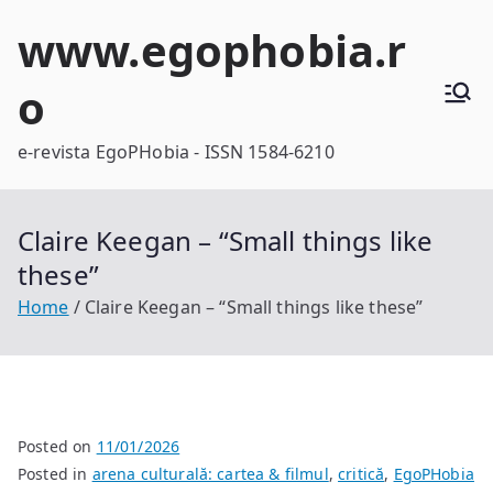
Skip
www.egophobia.r
to
content
o
e-revista EgoPHobia - ISSN 1584-6210
Claire Keegan – “Small things like
these”
Home
Claire Keegan – “Small things like these”
Posted on
11/01/2026
Posted in
arena culturală: cartea & filmul
,
critică
,
EgoPHobia