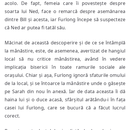
acolo. De fapt, femeia care îi povestește despre
soarta lui Ned, face o remarcă despre asemănarea
dintre Bill și acesta, iar Furlong începe să suspecteze
că Ned ar putea fi tatăl său.
Măcinat de această descoperire și de ce se întâmplă
la mânăstire, este, de asemenea, avertizat de hangiul
local să nu critice mânăstirea, având în vedere
implicația bisericii în toate ramurile sociale ale
orașului. Chiar și așa, Furlong ignoră sfaturile omului
de la local, și se întoarce la mânăstire unde o găsește
pe Sarah din nou în anexă. Iar de data aceasta îi dă
haina lui și o duce acasă, sfârșitul arătându-i în fața
casei lui Furlong, care se bucură că a făcut lucrul
corect.