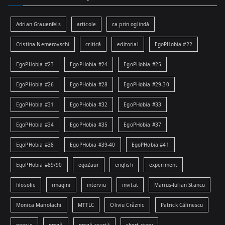
Adrian Grauenfels
articole
ca prin oglindă
Cristina Nemerovschi
critică
editorial
EgoPHobia #22
EgoPHobia #23
EgoPHobia #24
EgoPHobia #25
EgoPHobia #26
EgoPHobia #28
EgoPHobia #29-30
EgoPHobia #31
EgoPHobia #32
EgoPHobia #33
EgoPHobia #34
EgoPHobia #35
EgoPHobia #37
EgoPHobia #38
EgoPHobia #39-40
EgoPHobia #41
EgoPHobia #89/90
egoZaur
english
experiment
filosofie
imagini
interviu
invitat
Marius-Iulian Stancu
Monica Manolachi
MTTLC
Oliviu Crâznic
Patrick Călinescu
poezie
proză
proză scurtă
short story