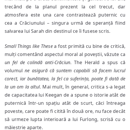
trecând de la planul prezent la cel trecut, dar
atmosfera este una care contrastează puternic cu
cea a Crăciunului – singura urmă de speranță fiind
salvarea lui Sarah din destinul ce îi fusese scris.
Small Things like These
a fost primită cu bine de critică,
mulți comentând aspectul moral al poveștii, văzute ca
un fel de colindă anti-Crăciun
. The Herald a spus că
volumul
ne asigură că suntem capabili să facem lucrul
corect, iar bunătatea, la fel ca suferința, poate fi dată de
la un om la altul
. Mai mult, în general, critica s-a legat
de capacitatea lui Keegan de a spune o istorie atât de
puternică într-un spațiu atât de scurt, căci întreaga
poveste, care poate fi citită în două ore, nu face decât
să urmeze lupta interioară a lui Furlong, scrisă cu o
măiestrie aparte.