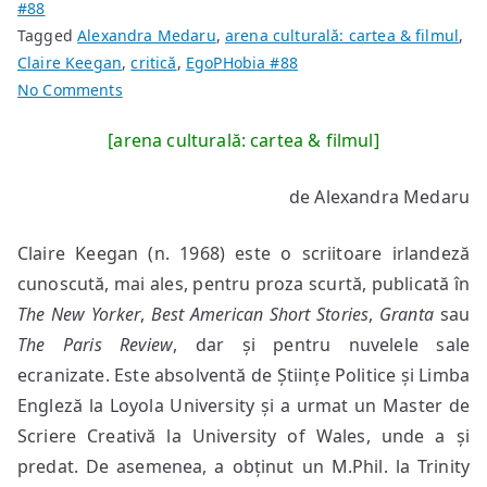
#88
Tagged
Alexandra Medaru
,
arena culturală: cartea & filmul
,
Claire Keegan
,
critică
,
EgoPHobia #88
on
No Comments
Claire
[arena culturală: cartea & filmul]
Keegan
–
de Alexandra Medaru
“Small
things
Claire Keegan (n. 1968) este o scriitoare irlandeză
like
these”
cunoscută, mai ales, pentru proza scurtă, publicată în
The New Yorker
,
Best American Short Stories
,
Granta
sau
The Paris Review
, dar și pentru nuvelele sale
ecranizate. Este absolventă de Științe Politice și Limba
Engleză la Loyola University și a urmat un Master de
Scriere Creativă la University of Wales, unde a și
predat. De asemenea, a obținut un M.Phil. la Trinity