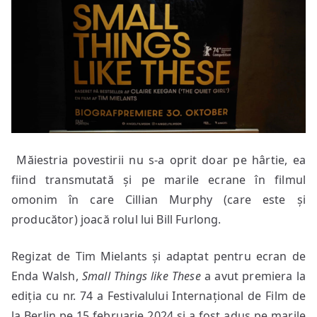
Măiestria povestirii nu s-a oprit doar pe hârtie, ea
fiind transmutată și pe marile ecrane în filmul
omonim în care Cillian Murphy (care este și
producător) joacă rolul lui Bill Furlong.
Regizat de Tim Mielants și adaptat pentru ecran de
Enda Walsh,
Small Things like These
a avut premiera la
ediția cu nr. 74 a Festivalului Internațional de Film de
la Berlin pe 15 februarie 2024 și a fost adus pe marile