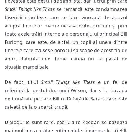
Povestea este destul de simplistă, dar lucrul prin care
Small Things like These
se remarcă este condamnarea
bisericii irlandeze care se face vinovată de abuzul
asupra tinerelor mame necăsătorite, precum și prin
toate acele trăiri interne ale personajului principal Bill
Furlong, care este, de altfel, un copil al uneia dintre
tinerele care avusese norocul să scape de acest tip de
abuz, datorită unei femei căreia nu i-a păsat de
situația mamei sale.
De fapt, titlul
Small Things like These
e un fel de
referință la gestul doamnei Wilson, dar și la dovada
de bunătate pe care Bill o dă față de Sarah, care este
salvată de la o soartă crudă.
Dialogurile sunt rare, căci Claire Keegan se bazează
mai mult pe a arăta sentimentele și gândurile lui Bill,