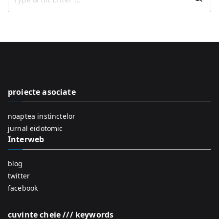
S
e
a
r
c
h
f
proiecte asociate
o
r
noaptea instinctelor
:
jurnal eidotomic
Interweb
blog
twitter
facebook
cuvinte cheie /// keywords