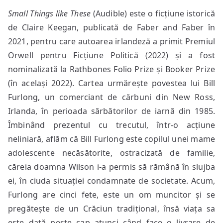
Small Things like These
(Audible) este o ficțiune istorică
de Claire Keegan, publicată de Faber and Faber în
2021, pentru care autoarea irlandeză a primit Premiul
Orwell pentru Ficțiune Politică (2022) și a fost
nominalizată la Rathbones Folio Prize și Booker Prize
(în același 2022). Cartea urmărește povestea lui Bill
Furlong, un comerciant de cărbuni din New Ross,
Irlanda, în perioada sărbătorilor de iarnă din 1985.
Îmbinând prezentul cu trecutul, într-o acțiune
neliniară, aflăm că Bill Furlong este copilul unei mame
adolescente necăsătorite, ostracizată de familie,
căreia doamna Wilson i-a permis să rămână în slujba
ei, în ciuda situației condamnate de societate. Acum,
Furlong are cinci fete, este un om muncitor și se
pregătește de un Crăciun tradițional, însă viața sa
este dată peste cap atunci când face o livrare de