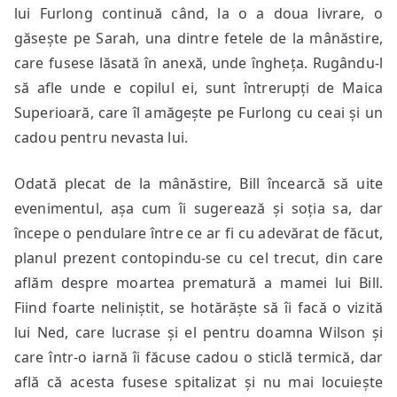
lui Furlong continuă când, la o a doua livrare, o
găsește pe Sarah, una dintre fetele de la mânăstire,
care fusese lăsată în anexă, unde îngheța. Rugându-l
să afle unde e copilul ei, sunt întrerupți de Maica
Superioară, care îl amăgește pe Furlong cu ceai și un
cadou pentru nevasta lui.
Odată plecat de la mânăstire, Bill încearcă să uite
evenimentul, așa cum îi sugerează și soția sa, dar
începe o pendulare între ce ar fi cu adevărat de făcut,
planul prezent contopindu-se cu cel trecut, din care
aflăm despre moartea prematură a mamei lui Bill.
Fiind foarte neliniștit, se hotărăște să îi facă o vizită
lui Ned, care lucrase și el pentru doamna Wilson și
care într-o iarnă îi făcuse cadou o sticlă termică, dar
află că acesta fusese spitalizat și nu mai locuiește