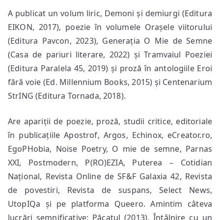
A publicat un volum liric, Demoni și demiurgi (Editura
EIKON, 2017), poezie în volumele Orașele viitorului
(Editura Pavcon, 2023), Generația O Mie de Semne
(Casa de pariuri literare, 2022) și Tramvaiul Poeziei
(Editura Paralela 45, 2019) și proză în antologiile Eroi
fără voie (Ed. Millennium Books, 2015) și Centenarium
StrING (Editura Tornada, 2018).
Are apariții de poezie, proză, studii critice, editoriale
în publicațiile Apostrof, Argos, Echinox, eCreator.ro,
EgoPHobia, Noise Poetry, O mie de semne, Parnas
XXI, Postmodern, P(RO)EZIA, Puterea – Cotidian
Național, Revista Online de SF&F Galaxia 42, Revista
de povestiri, Revista de suspans, Select News,
UtopIQa și pe platforma Queero. Amintim câteva
lucrări semnificative: Păcatul (2013), Întâlnire cu un