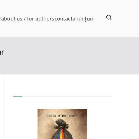
f
about us / for authors
contact
anunţuri
ar