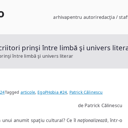
o
arhiva
pentru autori
redacţia / staf
iitori prinşi între limbă şi univers liter
rinşi între limbă şi univers literar
#24
Tagged
articole
,
EgoPHobia #24
,
Patrick Călinescu
de Patrick Călinescu
nă unui anumit spaţiu cultural? Ce îl
naţionalizează
, într-o