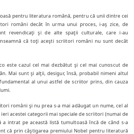
oasă pentru literatura română, pentru că unii dintre cei
itori români decât în urma unui proces, i-aş zice, de
t revendicaţi şi de alte spaţii culturale, care i-au
e înseamnă că toţi aceşti scriitori români nu sunt decât
co este cazul cel mai dezbătut şi cel mai cunoscut de
n. Mai sunt şi alţii, desigur, însă, probabil nimeni altul
 fundamental al unui astfel de scriitor prins, din cauza
lumi.
riitori români şi nu prea s-a mai adăugat un nume, cel al
ă ieri acestei categorii mai speciale de scriitori (numai de
 că a intrat pe această listă tumultoasă încă de când s-a
dent că prin câştigarea premiului Nobel pentru literatură