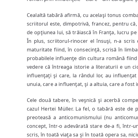
Cealaltă tabără afirmă, cu acelaşi tonus combat
scriitorul este, dimpotrivă, francez, pentru că
de opţiunea lui, să trăiască în Franţa, lucru pe ca
În plus, scriitorul-rinocer el însuşi, n-a scr
maturitate fiind, în consecinţă, scrisă în limb
probabilele influenţe din cultura română fiind 
vedere că întreaga istorie a literaturii e un ci
influenţaţi şi care, la rândul lor, au influenţa
unuia, care a influenţat, şi a altuia, care a fost 
Cele două tabere, în veşnică şi acerbă compet
cazul Hertei Müller. La fel, o tabără este de 
preoteasă a anticomunismului (nu anticomun
concept, într-o adevărată stare de-a fi, într-u
scris, în toată viaţa sa şi în toată opera sa, n