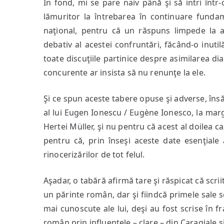
În fond, mi se pare naiv până şi să intri înt
lămuritor la întrebarea în continuare fundame
naţional, pentru că un răspuns limpede la a
debativ al acestei confruntări, făcând-o inuti
toate discuţiile partinice despre asimilarea di
concurente ar insista să nu renunţe la ele.
Şi ce spun aceste tabere opuse şi adverse, în
al lui Eugen Ionescu / Eugène Ionesco, la marg
Hertei Müller, şi nu pentru că acest al doilea c
pentru că, prin înseşi aceste date esenţiale al
rinocerizărilor de tot felul.
Aşadar, o tabără afirmă tare şi răspicat că scri
un părinte român, dar şi fiindcă primele sale sc
mai cunoscute ale lui, deşi au fost scrise în fr
român prin influenţele – clare – din Caragiale ş