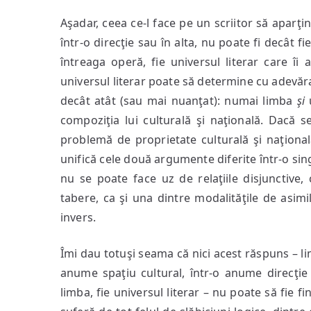
Aşadar, ceea ce-l face pe un scriitor să aparţi
într-o direcţie sau în alta, nu poate fi decât fie
întreaga operă, fie universul literar care î
universul literar poate să determine cu adevărat
decât atât (sau mai nuanţat): numai limba
şi
u
compoziţia lui culturală şi naţională. Dacă 
problemă de proprietate culturală şi naţional
unifică cele două argumente diferite într-o si
nu se poate face uz de relaţiile disjunctive,
tabere, ca şi una dintre modalităţile de asimila
invers.
Îmi dau totuşi seama că nici acest răspuns – lim
anume spaţiu cultural, într-o anume direcţie 
limba, fie universul literar – nu poate să fie f