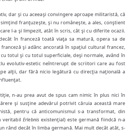
iv, dar şi cu aceeaşi convingere aproape militaristă, că
, simţind franţuzeşte, şi nu româneşte, a ales, conştient
re l-a şi limpezit, atât în scris, cât şi cu diferite ocazii.
is decât în franceză toată viaţa sa matură, opera sa de
a franceză şi adânc ancorată în spaţiul cultural francez,
cu totul şi cu totul superficiale, deşi normale, având în
clu evolutiv-estetic neîntrerupt de scriitori care au fost
t pe alţii, dar fără nicio legătură cu direcţia naţională a
influenţat.
iţie, n-au prea avut de spus cam nimic în plus nici în
părere şi susţine adevărul potrivit căruia această mare
istă, pentru că anticomunismul s-a transformat, din
n veritabil
Erlebnis
existenţial) este germană fiindcă n-a
iciun rând decât în limba germană. Mai mult decât atât, s-