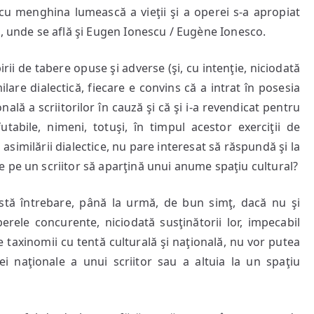
şi cu menghina lumească a vieţii şi a operei s-a apropiat
i, unde se află şi Eugen Ionescu / Eugène Ionesco.
irii de tabere opuse şi adverse (şi, cu intenţie, niciodată
are dialectică, fiecare e convins că a intrat în posesia
nală a scriitorilor în cauză şi că şi i-a revendicat pentru
futabile, nimeni, totuşi, în timpul acestor exerciţii de
 asimilării dialectice, nu pare interesat să răspundă şi la
 pe un scriitor să aparţină unui anume spaţiu cultural?
tă întrebare, până la urmă, de bun simţ, dacă nu şi
erele concurente, niciodată susţinătorii lor, impecabil
e taxinomii cu tentă culturală şi naţională, nu vor putea
i naţionale a unui scriitor sau a altuia la un spaţiu