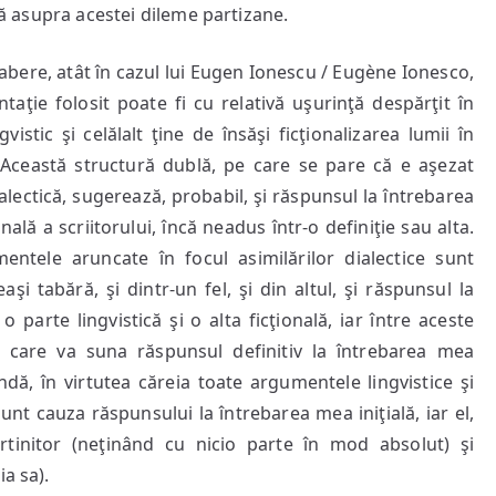
ină asupra acestei dileme partizane.
abere, atât în cazul lui Eugen Ionescu / Eugène Ionesco,
taţie folosit poate fi cu relativă uşurinţă despărţit în
istic şi celălalt ţine de însăşi ficţionalizarea lumii în
e. Această structură dublă, pe care se pare că e aşezat
ialectică, sugerează, probabil, şi răspunsul la întrebarea
lă a scriitorului, încă neadus într-o definiţie sau alta.
entele aruncate în focul asimilărilor dialectice sunt
eeaşi tabără, şi dintr-un fel, şi din altul, şi răspunsul la
parte lingvistică şi o alta ficţională, iar între aceste
 în care va suna răspunsul definitiv la întrebarea mea
dă, în virtutea căreia toate argumentele lingvistice şi
 sunt cauza răspunsului la întrebarea mea iniţială, iar el,
rtinitor (neţinând cu nicio parte în mod absolut) şi
a sa).