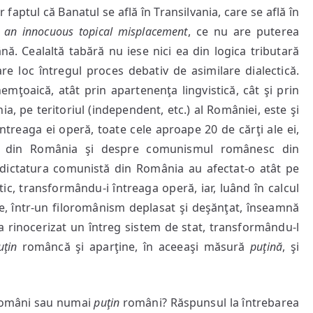
aptul că Banatul se află în Transilvania, care se află în
,
an innocuous topical misplacement
, ce nu are puterea
nă. Cealaltă tabără nu iese nici ea din logica tributară
re loc întregul proces debativ de asimilare dialectică.
emţoaică, atât prin apartenenţa lingvistică, cât şi prin
a, pe teritoriul (independent, etc.) al României, este şi
ntreaga ei operă, toate cele aproape 20 de cărţi ale ei,
ra din România şi despre comunismul românesc din
 dictatura comunistă din România au afectat-o atât pe
ic, transformându-i întreaga operă, iar, luând în calcul
rte, într-un filoromânism deplasat şi deşănţat, înseamnă
 a rinocerizat un întreg sistem de stat, transformându-l
uţin
româncă şi aparţine, în aceeaşi măsură
puţină
, şi
omâni sau numai
puţin
români? Răspunsul la întrebarea