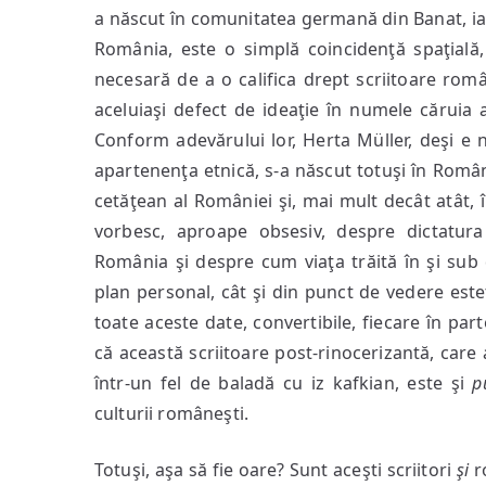
a născut în comunitatea germană din Banat, iar f
România, este o simplă coincidenţă spaţială
necesară de a o califica drept scriitoare româ
aceluiaşi defect de ideaţie în numele căruia a
Conform adevărului lor, Herta Müller, deşi e n
apartenenţa etnică, s-a născut totuşi în Români
cetăţean al României şi, mai mult decât atât, î
vorbesc, aproape obsesiv, despre dictatu
România şi despre cum viaţa trăită în şi sub
plan personal, cât şi din punct de vedere estet
toate aceste date, convertibile, fiecare în pa
că această scriitoare post-rinocerizantă, care
într-un fel de baladă cu iz kafkian, este şi
p
culturii româneşti.
Totuşi, aşa să fie oare? Sunt aceşti scriitori
şi
r