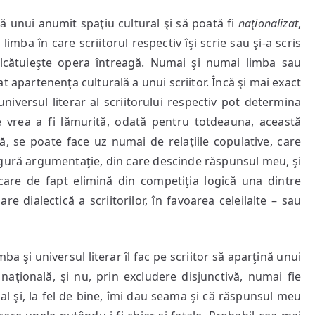
nă unui anumit spaţiu cultural şi să poată fi
naţionalizat
,
 limba în care scriitorul respectiv îşi scrie sau şi-a scris
i alcătuieşte opera întreagă. Numai şi numai limba sau
 apartenenţa culturală a unui scriitor. Încă şi mai exact
niversul literar al scriitorului respectiv pot determina
se vrea a fi lămurită, odată pentru totdeauna, această
ă, se poate face uz numai de relaţiile copulative, care
ngură argumentaţie, din care descinde răspunsul meu, şi
 care de fapt elimină din competiţia logică una dintre
re dialectică a scriitorilor, în favoarea celeilalte – sau
ba şi universul literar îl fac pe scriitor să aparţină unui
naţională, şi nu, prin excludere disjunctivă, numai fie
inal şi, la fel de bine, îmi dau seama şi că răspunsul meu