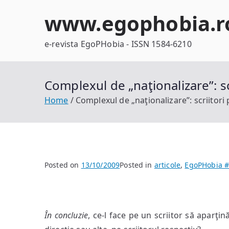
Skip
www.egophobia.r
to
content
e-revista EgoPHobia - ISSN 1584-6210
Complexul de „naţionalizare”: scr
Home
Complexul de „naţionalizare”: scriitori p
Posted on
13/10/2009
Posted in
articole
,
EgoPHobia 
În concluzie
, ce-l face pe un scriitor să aparţi