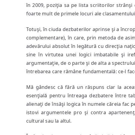
în 2009, poziţia sa pe lista scriitorilor strân
foarte mult de primele locuri ale clasamentulu
Totuşi, în ciuda dezbaterilor aprinse şi a încrop
complementare), în care, prin metoda de asimil
adevărului absolut în legătură cu direcţia naţio
sine în virtutea unei logici imbatabile şi ire
argumentaţie, de o parte şi de alta a spectrului
întrebarea care rămâne fundamentală: ce-l face
Mă gândesc că fără un răspuns clar la aceas
esenţială pentru întreaga dezbatere între tab
alienaţi de însăşi logica în numele căreia fac p
istovi argumentele pro şi contra apartenenţe
cultural sau la altul.