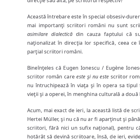
direcţie sau alta, pe scriitorul respectiv?
Această întrebare este în special obsesiv-durer
mai importanţi scriitori români nu sunt scri
asimilare dialectică
din cauza faptului că sun
naţionalizat în direcţia lor specifică, ceea c
parţial scriitori români.
Bineînţeles că Eugen Ionescu / Eugène Iones
scriitor român care
este şi nu este
scriitor româ
nu întruchipează în viaţa şi în opera sa tipul
vieţii şi a operei, în menghina culturală a două 
Acum, mai exact de ieri, la această listă de sc
Hertei Müller, şi nu că nu ar fi aparţinut şi pân
scriitori, fără nici un sufix naţional), pentru
hotărât să devină scriitoare, însă, de ieri, evi