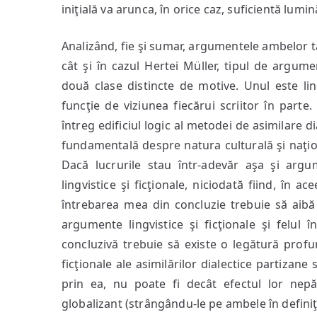
iniţială va arunca, în orice caz, suficientă lum
Analizând, fie şi sumar, argumentele ambelor t
cât şi în cazul Hertei Müller, tipul de argumen
două clase distincte de motive. Unul este lingv
funcţie de viziunea fiecărui scriitor în part
întreg edificiul logic al metodei de asimilare d
fundamentală despre natura culturală şi naţiona
Dacă lucrurile stau într-adevăr aşa şi argum
lingvistice şi ficţionale, niciodată fiind, în ac
întrebarea mea din concluzie trebuie să aibă o 
argumente lingvistice şi ficţionale şi felul
concluzivă trebuie să existe o legătură profun
ficţionale ale asimilărilor dialectice partizane
prin ea, nu poate fi decât efectul lor nepă
globalizant (strângându-le pe ambele în definiţi