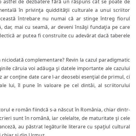
r-o astfel de dezbatere fără un răspuns cât se poate de
ntală în privinţa quiddităţii culturale a unui scriitor
ceastă întrebare nu numai că ar stinge întreg fiorul
lă, dar, mai cu seamă, ar deveni însăşi fundaţia pe care
alectică ar putea fi construite cu adevărat dacă taberele
să niciodată complementare? Revin la cazul paradigmatic
inile căruia voi adăuga şi datele importante ale cazului
az ar conţine date care l-ar deosebi esenţial de primul, ci
e lui, îl pune în valoare pe cel dintâi, al scriitorului
itorul e român fiindcă s-a născut în România, chiar dintr-
rieri sunt în română, iar celelalte, de maturitate şi cele
anceză, au păstrat legăturile literare cu spaţiul cultural
i chiar şi din Urmuz.