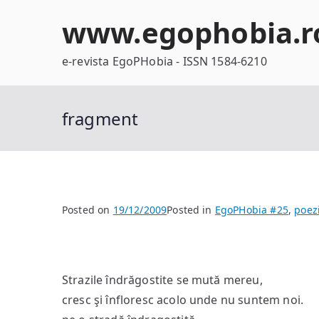
Skip
www.egophobia.r
to
content
e-revista EgoPHobia - ISSN 1584-6210
fragment
Posted on
19/12/2009
Posted in
EgoPHobia #25
,
poez
Strazile îndrăgostite se mută mereu,
cresc şi înfloresc acolo unde nu suntem noi.