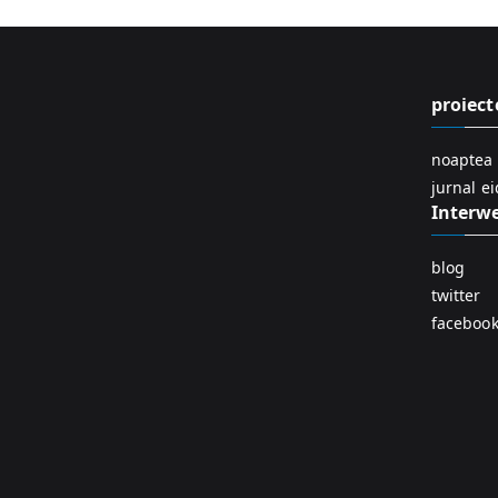
proiect
noaptea 
jurnal e
Interw
blog
twitter
faceboo