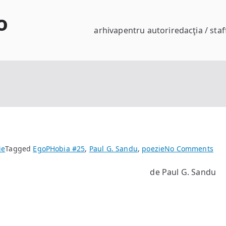
o
arhiva
pentru autori
redacţia / staf
on
ie
Tagged
EgoPHobia #25
,
Paul G. Sandu
,
poezie
No Comments
fra
de Paul G. Sandu