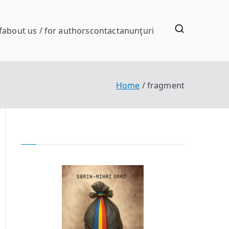
f
about us / for authors
contact
anunţuri
Home
fragment
gment