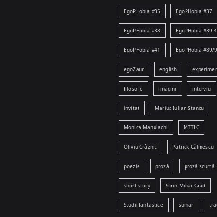
EgoPHobia #35
EgoPHobia #37
EgoPHobia #38
EgoPHobia #39-4
EgoPHobia #41
EgoPHobia #89/
egoZaur
english
experime
filosofie
imagini
interviu
invitat
Marius-Iulian Stancu
Monica Manolachi
MTTLC
Oliviu Crâznic
Patrick Călinescu
poezie
proză
proză scurtă
short story
Sorin-Mihai Grad
Studii fantastice
sumar
tra