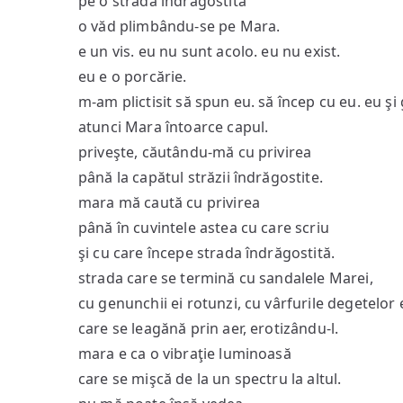
pe o stradă îndragostită
o văd plimbându-se pe Mara.
e un vis. eu nu sunt acolo. eu nu exist.
eu e o porcărie.
m-am plictisit să spun eu. să încep cu eu. eu şi 
atunci Mara întoarce capul.
priveşte, căutându-mă cu privirea
până la capătul străzii îndrăgostite.
mara mă caută cu privirea
până în cuvintele astea cu care scriu
şi cu care începe strada îndrăgostită.
strada care se termină cu sandalele Marei,
cu genunchii ei rotunzi, cu vârfurile degetelor 
care se leagănă prin aer, erotizându-l.
mara e ca o vibraţie luminoasă
care se mişcă de la un spectru la altul.