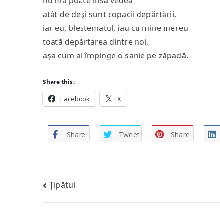
nu mă poate însă vedea
atât de deşi sunt copacii depărtării.
iar eu, blestematul, iau cu mine mereu
toată depărtarea dintre noi,
aşa cum ai împinge o sanie pe zăpadă.
Share this:
Facebook
X
Share
Tweet
Share
Post
Ţipătul
navigation