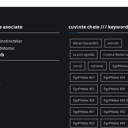
e asociate
cuvinte cheie /// keyword
instinctelor
Adrian Grauenfels
articole
idotomic
eb
ca prin oglindă
Cristina Nemerov
critică
editorial
EgoPHobia
EgoPHobia #23
EgoPHobia #24
k
EgoPHobia #25
EgoPHobia #26
EgoPHobia #28
EgoPHobia #29-3
EgoPHobia #31
EgoPHobia #32
EgoPHobia #33
EgoPHobia #34