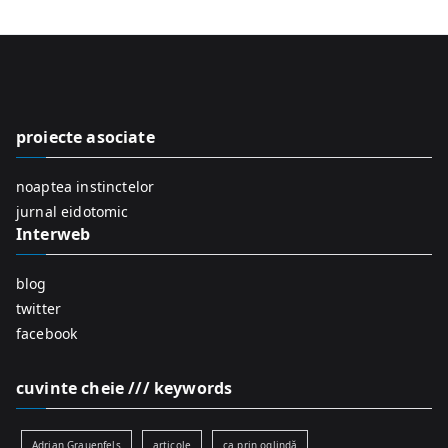
a
r
c
h
f
proiecte asociate
o
r
noaptea instinctelor
:
jurnal eidotomic
Interweb
blog
twitter
facebook
cuvinte cheie /// keywords
Adrian Grauenfels
articole
ca prin oglindă