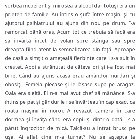
vorbea incoerent şi mirosea a alcool dar totuşi era un
prieten de familie. Au întins o şufă între maşini şi cu
ajutorul psihiatrului au ajuns din nou pe drum. I-a
remorcat până oraş. Acum tot ce trebuia să facă era
să învârtă încet de volan spre stânga sau spre
dreapta fiind atent la semnalizarea din faţă. Aproape
de casă a simţit o ameţeală fierbinte care i s-a suit în
creştet. Apoi a strănutat de câteva ori şi i-a fost mai
bine. Când au ajuns acasă erau amândoi murdari şi
obosiţi. Femeia plecase şi le lăsase supa pe aragaz.
Oala era sleită. El n-a mai avut chef să mănânce. S-a
întins pe pat şi gândurile i se învârteau în cap exact ca
roata maşinii în noroi. A revăzut camera în care
dormea şi învăţa când era copil şi dintr-o dată i s-a
părut îngrozitor de mică. Taică-su a intrat brusc pe
uşa. Ai aflat cine m-a turnat? Nu se aştepta la