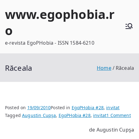
Skip
www.egophobia.r
to
content
o
e-revista EgoPHobia - ISSN 1584-6210
Răceala
Home
Răceala
Posted on
19/09/2010
Posted in
EgoPHobia #28
,
invitat
on
Tagged
Augustin Cupşa
,
EgoPHobia #28
,
invitat
1 Comment
Răc
de Augustin Cupşa