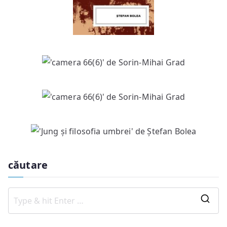
căutare
S
e