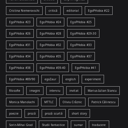
Cristina Nemerovschi
critică
editorial
EgoPHobia #22
EgoPHobia #23
EgoPHobia #24
EgoPHobia #25
EgoPHobia #26
EgoPHobia #28
EgoPHobia #29-30
EgoPHobia #31
EgoPHobia #32
EgoPHobia #33
EgoPHobia #34
EgoPHobia #35
EgoPHobia #37
EgoPHobia #38
EgoPHobia #39-40
EgoPHobia #41
EgoPHobia #89/90
egoZaur
english
experiment
filosofie
imagini
interviu
invitat
Marius-Iulian Stancu
Monica Manolachi
MTTLC
Oliviu Crâznic
Patrick Călinescu
poezie
proză
proză scurtă
short story
Sorin-Mihai Grad
Studii fantastice
sumar
traducere