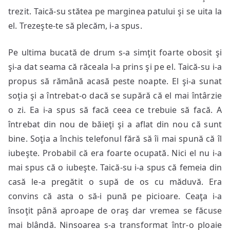
Pe ultima bucată de drum s-a simţit foarte obosit şi
şi-a dat seama că răceala l-a prins şi pe el. Taică-su i-a
propus să rămână acasă peste noapte. El şi-a sunat
soţia şi a întrebat-o dacă se supără că el mai întârzie
o zi. Ea i-a spus să facă ceea ce trebuie să facă. A
întrebat din nou de băieţi şi a aflat din nou că sunt
bine. Soţia a închis telefonul fără să îi mai spună că îl
iubeşte. Probabil că era foarte ocupată. Nici el nu i-a
mai spus că o iubeşte. Taică-su i-a spus că femeia din
casă le-a pregătit o supă de os cu măduvă. Era
convins că asta o să-i pună pe picioare. Ceaţa i-a
însoţit până aproape de oraş dar vremea se făcuse
mai blândă. Ninsoarea s-a transformat într-o ploaie