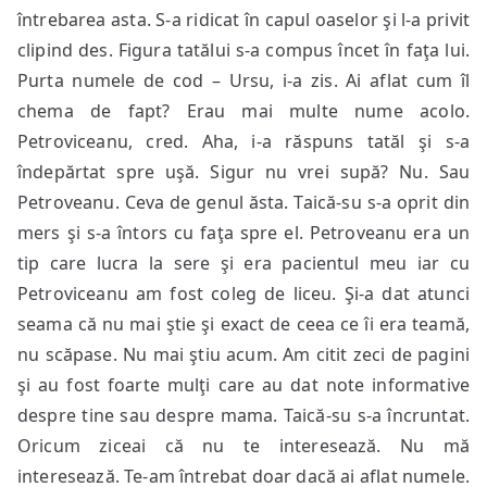
întrebarea asta. S-a ridicat în capul oaselor şi l-a privit
clipind des. Figura tatălui s-a compus încet în faţa lui.
Purta numele de cod – Ursu, i-a zis. Ai aflat cum îl
chema de fapt? Erau mai multe nume acolo.
Petroviceanu, cred. Aha, i-a răspuns tatăl şi s-a
îndepărtat spre uşă. Sigur nu vrei supă? Nu. Sau
Petroveanu. Ceva de genul ăsta. Taică-su s-a oprit din
mers şi s-a întors cu faţa spre el. Petroveanu era un
tip care lucra la sere şi era pacientul meu iar cu
Petroviceanu am fost coleg de liceu. Şi-a dat atunci
seama că nu mai ştie şi exact de ceea ce îi era teamă,
nu scăpase. Nu mai ştiu acum. Am citit zeci de pagini
şi au fost foarte mulţi care au dat note informative
despre tine sau despre mama. Taică-su s-a încruntat.
Oricum ziceai că nu te interesează. Nu mă
interesează. Te-am întrebat doar dacă ai aflat numele.