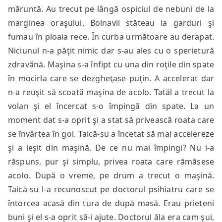
măruntă. Au trecut pe lângă ospiciul de nebuni de la
marginea oraşului. Bolnavii stăteau la garduri şi
fumau în ploaia rece. În curba următoare au derapat.
Niciunul n-a păţit nimic dar s-au ales cu o sperietură
zdravănă. Maşina s-a înfipt cu una din roţile din spate
în mocirla care se dezgheţase puţin. A accelerat dar
n-a reuşit să scoată maşina de acolo. Tatăl a trecut la
volan şi el încercat s-o împingă din spate. La un
moment dat s-a oprit şi a stat să privească roata care
se învârtea în gol. Taică-su a încetat să mai accelereze
şi a ieşit din maşină. De ce nu mai împingi? Nu i-a
răspuns, pur şi simplu, privea roata care rămăsese
acolo. După o vreme, pe drum a trecut o maşină.
Taică-su l-a recunoscut pe doctorul psihiatru care se
întorcea acasă din tura de după masă. Erau prieteni
buni şi el s-a oprit să-i ajute. Doctorul ăla era cam şui,