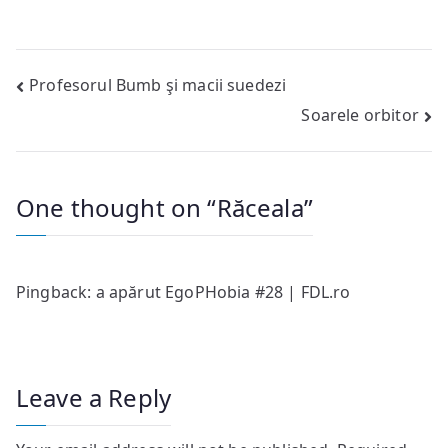
Post
Profesorul Bumb şi macii suedezi
Soarele orbitor
navigation
One thought on “
Răceala
”
Pingback: a apărut EgoPHobia #28 | FDL.ro
Leave a Reply