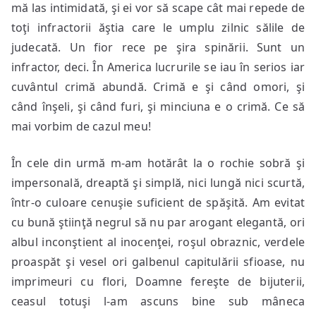
mă las intimidată, şi ei vor să scape cât mai repede de
toţi infractorii ăştia care le umplu zilnic sălile de
judecată. Un fior rece pe şira spinării. Sunt un
infractor, deci. În America lucrurile se iau în serios iar
cuvântul crimă abundă. Crimă e şi când omori, şi
când înşeli, şi când furi, şi minciuna e o crimă. Ce să
mai vorbim de cazul meu!
În cele din urmă m-am hotărât la o rochie sobră şi
impersonală, dreaptă şi simplă, nici lungă nici scurtă,
într-o culoare cenuşie suficient de spăşită. Am evitat
cu bună ştiinţă negrul să nu par arogant elegantă, ori
albul inconştient al inocenţei, roşul obraznic, verdele
proaspăt şi vesel ori galbenul capitulării sfioase, nu
imprimeuri cu flori, Doamne fereşte de bijuterii,
ceasul totuşi l-am ascuns bine sub mâneca