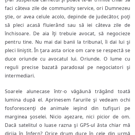
faci câteva zile de community service, ori Dumnezeu
ştie, or avea celule acolo, depinde de judecător, poţi
să pleci acasă fluierând sau să iei câteva zile de
închisoare. De aia îţi trebuie avocat, să negocieze
pentru tine. Nu mai dai banii la tribunal, îi dai lui şi
pleci liniştit. În ţara asta orice om care se respectă se
duce oriunde cu avocatul lui. Oriunde. O lume cu
reguli precise bazată paradoxal pe negociatori şi
intermediari.
Soarele alunecase într-o văgăună trăgând toată
lumina după el. Aprinesem farurile şi vedeam ochi
fosforescenţi de animale ieşind din tufişuri pe
marginea şoselei. Nicio aşezare, nici picior de om.
Dacă satelitul o luase razna şi GPS-ul ăsta chiar mă
dirija în Infern? Orice drum duce în cele din urmă