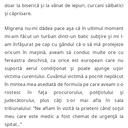
doar la biserică şi la vânat de iepuri, curcani sălbatici
şi căprioare.
Migrena nu-mi dădea pace aşa că în ultimul moment
mi-am făcut un turban dintr-un batic subţire şi mi l-
am înfăşurat pe cap cu gândul că o să mă protejeze
oricum în maşină, aveam să conduc multe ore cu
fereastra deschisă, ca orice est european care nu
suportă aerul condiţionat şi poate ajunge uşor
victima curentului. Cuvântul victimă a pocnit neplăcut
în mintea mea asediată de formula pe care aveam s-o
rostesc în faţa procurorului, poliţistului şi
judecătorului, plus câţi s-or mai afla în sala
tribunalului: “Ne aflam în vizită la prieteni când soţul
meu care este medic a fost chemat de urgenţă la
spital…”