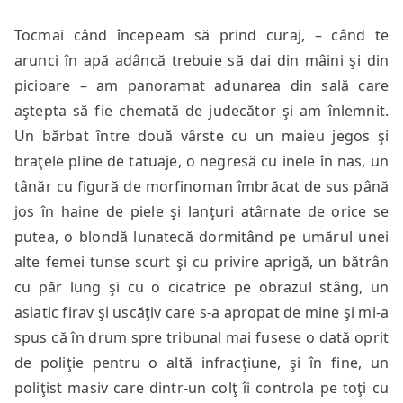
Tocmai când începeam să prind curaj, – când te
arunci în apă adâncă trebuie să dai din mâini şi din
picioare – am panoramat adunarea din sală care
aştepta să fie chemată de judecător şi am înlemnit.
Un bărbat între două vârste cu un maieu jegos şi
braţele pline de tatuaje, o negresă cu inele în nas, un
tânăr cu figură de morfinoman îmbrăcat de sus până
jos în haine de piele şi lanţuri atârnate de orice se
putea, o blondă lunatecă dormitând pe umărul unei
alte femei tunse scurt şi cu privire aprigă, un bătrân
cu păr lung şi cu o cicatrice pe obrazul stâng, un
asiatic firav şi uscăţiv care s-a apropat de mine şi mi-a
spus că în drum spre tribunal mai fusese o dată oprit
de poliţie pentru o altă infracţiune, şi în fine, un
poliţist masiv care dintr-un colţ îi controla pe toţi cu