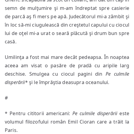
semn de mulţumire şi m-am îndreptat spre casierie
de parcă aş fi mers pe apă. Judecătorul mi-a zâmbit şi
în loc să-mi ciugulească din creştetul capului cu ciocul
lui de oţel mi-a urat o seară plăcută şi drum bun spre
casă.
Umilinţa a fost mai mare decât pedeapsa. În noaptea
aceea am visat o pasăre de pradă cu aripile larg
deschise. Smulgea cu ciocul pagini din
Pe culmile
disperării
* şi le împrăştia deasupra oceanului.
#
* Pentru cititorii americani:
Pe culmile disperării
este
volumul filozofului român Emil Cioran care a trăit la
Paris.