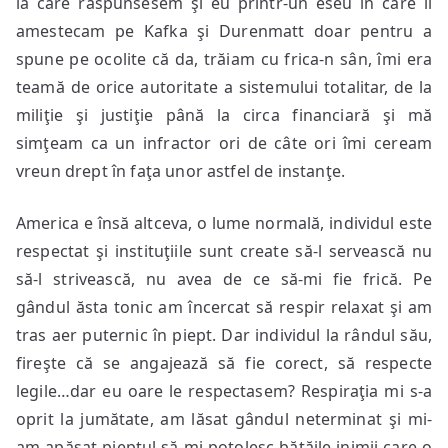
la care răspunsesem şi eu printr-un eseu în care îi
amestecam pe Kafka şi Durenmatt doar pentru a
spune pe ocolite că da, trăiam cu frica-n sân, îmi era
teamă de orice autoritate a sistemului totalitar, de la
miliţie şi justiţie până la circa financiară şi mă
simţeam ca un infractor ori de câte ori îmi ceream
vreun drept în faţa unor astfel de instanţe.
America e însă altceva, o lume normală, individul este
respectat şi instituţiile sunt create să-l servească nu
să-l strivească, nu avea de ce să-mi fie frică. Pe
gândul ăsta tonic am încercat să respir relaxat şi am
tras aer puternic în piept. Dar individul la rândul său,
fireşte că se angajează să fie corect, să respecte
legile…dar eu oare le respectasem? Respiraţia mi s-a
oprit la jumătate, am lăsat gândul neterminat şi mi-
am apăsat pieptul să-mi potolesc bătăile inimii care o