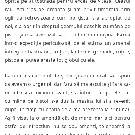
oprită pe autostradă pentru exces de viteză. Ceasul
rău. Am tras pe dreapta şi am privit timorată prin
oglinda retrovizoare cum poliţistul s-a apropiat de
noi, s-a oprit în dreptul geamului deschis cu mâna pe
pistol şi m-a avertizat să nu cobor din maşină. Părea
într-o expediţie periculoasă, pe el atârna un arsenal
întreg de bastoane, lanţuri, lanterne, grenade, cuţite,
pistoale, putea aresta tot globul cu ele.
I-am întins carnetul de şofer şi am încecat să-i spun
că aveam o urgenţă, dar fără să mă asculte şi fără să-
mi adreseze niciun cuvânt, s-a întors cu spatele, tot
cu mâna pe pistol, s-a dus la maşina lui şi a revenit
după un timp cu citaţia de a mă prezenta la tribunal.
Aş fi visat la o amendă cât de mare, dar aici pentru
astfel de infracţiuni nu se dau amenzi, te cheamă la
curte şi nu în oraşul unde locuieşti, ci acolo unde ai