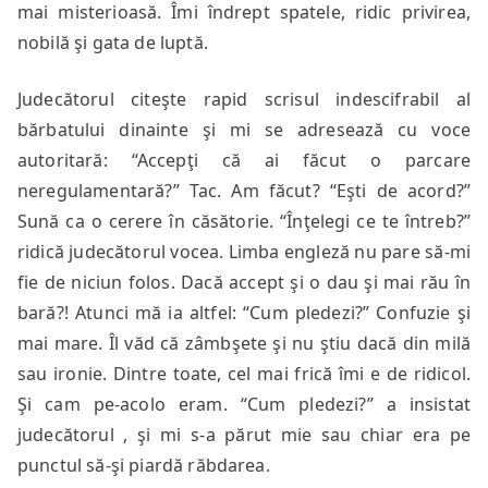
mai misterioasă. Îmi îndrept spatele, ridic privirea,
nobilă şi gata de luptă.
Judecătorul citeşte rapid scrisul indescifrabil al
bărbatului dinainte şi mi se adresează cu voce
autoritară: “Accepţi că ai făcut o parcare
neregulamentară?” Tac. Am făcut? “Eşti de acord?”
Sună ca o cerere în căsătorie. “Înţelegi ce te întreb?”
ridică judecătorul vocea. Limba engleză nu pare să-mi
fie de niciun folos. Dacă accept şi o dau şi mai rău în
bară?! Atunci mă ia altfel: “Cum pledezi?” Confuzie şi
mai mare. Îl văd că zâmbşete şi nu ştiu dacă din milă
sau ironie. Dintre toate, cel mai frică îmi e de ridicol.
Şi cam pe-acolo eram. “Cum pledezi?” a insistat
judecătorul , şi mi s-a părut mie sau chiar era pe
punctul să-şi piardă răbdarea.