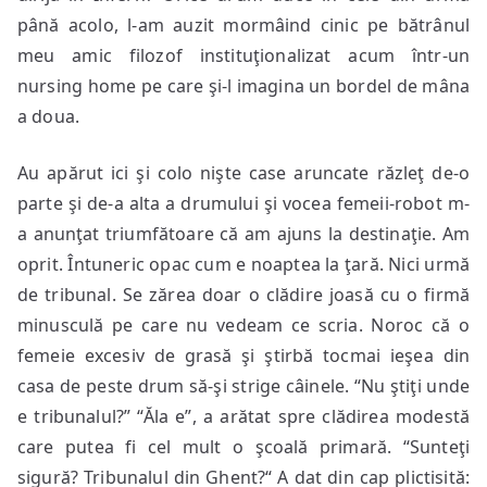
până acolo, l-am auzit mormâind cinic pe bătrânul
meu amic filozof instituţionalizat acum într-un
nursing home pe care şi-l imagina un bordel de mâna
a doua.
Au apărut ici şi colo nişte case aruncate răzleţ de-o
parte şi de-a alta a drumului şi vocea femeii-robot m-
a anunţat triumfătoare că am ajuns la destinaţie. Am
oprit. Întuneric opac cum e noaptea la ţară. Nici urmă
de tribunal. Se zărea doar o clădire joasă cu o firmă
minusculă pe care nu vedeam ce scria. Noroc că o
femeie excesiv de grasă şi ştirbă tocmai ieşea din
casa de peste drum să-şi strige câinele. “Nu ştiţi unde
e tribunalul?” “Ăla e”, a arătat spre clădirea modestă
care putea fi cel mult o şcoală primară. “Sunteţi
sigură? Tribunalul din Ghent?“ A dat din cap plictisită: