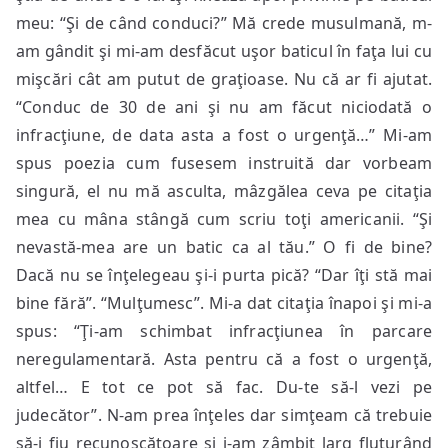
meu: “Şi de când conduci?” Mă crede musulmană, m-
am gândit şi mi-am desfăcut uşor baticul în faţa lui cu
mişcări cât am putut de graţioase. Nu că ar fi ajutat.
“Conduc de 30 de ani şi nu am făcut niciodată o
infracţiune, de data asta a fost o urgenţă…” Mi-am
spus poezia cum fusesem instruită dar vorbeam
singură, el nu mă asculta, mâzgălea ceva pe citaţia
mea cu mâna stângă cum scriu toţi americanii. “Şi
nevastă-mea are un batic ca al tău.” O fi de bine?
Dacă nu se înţelegeau şi-i purta pică? “Dar îţi stă mai
bine fără”. “Mulţumesc”. Mi-a dat citaţia înapoi şi mi-a
spus: “Ţi-am schimbat infracţiunea în parcare
neregulamentară. Asta pentru că a fost o urgenţă,
altfel… E tot ce pot să fac. Du-te să-l vezi pe
judecător”. N-am prea înţeles dar simţeam că trebuie
să-i fiu recunoscătoare şi i-am zâmbit larg fluturând