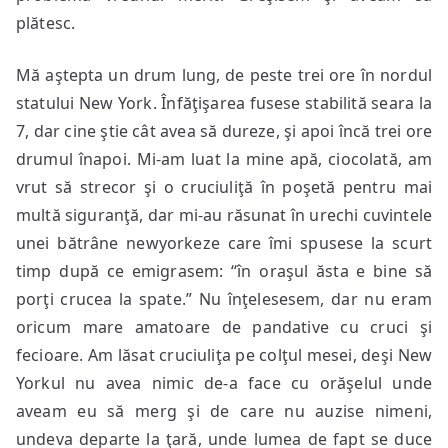
plătesc.
Mă aştepta un drum lung, de peste trei ore în nordul
statului New York. Înfăţişarea fusese stabilită seara la
7, dar cine ştie cât avea să dureze, şi apoi încă trei ore
drumul înapoi. Mi-am luat la mine apă, ciocolată, am
vrut să strecor şi o cruciuliţă în poşetă pentru mai
multă siguranţă, dar mi-au răsunat în urechi cuvintele
unei bătrâne newyorkeze care îmi spusese la scurt
timp după ce emigrasem: “în oraşul ăsta e bine să
porţi crucea la spate.” Nu înţelesesem, dar nu eram
oricum mare amatoare de pandative cu cruci şi
fecioare. Am lăsat cruciuliţa pe colţul mesei, deşi New
Yorkul nu avea nimic de-a face cu orăşelul unde
aveam eu să merg şi de care nu auzise nimeni,
undeva departe la ţară, unde lumea de fapt se duce