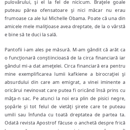
pulovărului, şi el la fel de nicicum. Braţele goale
puteau părea ofensatoare şi nici măcar nu erau
frumoase ca ale lui Michelle Obama. Poate că una din
amicele mele maliţioase avea dreptate, de la o vârstă
e bine să te duci la sală.
Pantofii i-am ales pe măsură. M-am gândit că arăt ca
o funcţionară conştiincioasă de la circa financiară iar
gândul mi-a dat ameţelei. Circa financiară era pentru
mine exemplificarea lumii kafkiene a birocraţiei şi
absurdului din care am emigrat, a vinei iminente a
oricărui nevinovat care putea fi oricând însă prins cu
mâţa-n sac. Pe atunci la noi era plin de pisici negre,
şopârle şi tot felul de vietăţi şirete care te puteau
umili sau înfunda cu toată dreptatea de partea ta.
Odată revista Apostrof făcuse o anchetă despre frică