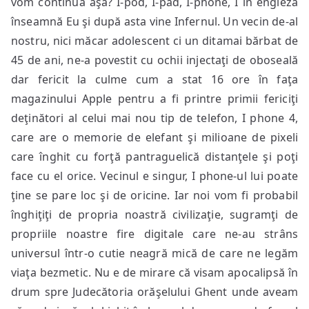
vom continua aşa? I-pod, I-pad, I-phone, I în engleză
înseamnă Eu şi după asta vine Infernul. Un vecin de-al
nostru, nici măcar adolescent ci un ditamai bărbat de
45 de ani, ne-a povestit cu ochii injectaţi de oboseală
dar fericit la culme cum a stat 16 ore în faţa
magazinului Apple pentru a fi printre primii fericiţi
deţinători al celui mai nou tip de telefon, I phone 4,
care are o memorie de elefant şi milioane de pixeli
care înghit cu forţă pantraguelică distanţele şi poţi
face cu el orice. Vecinul e singur, I phone-ul lui poate
ţine se pare loc şi de oricine. Iar noi vom fi probabil
înghiţiţi de propria noastră civilizaţie, sugramţi de
propriile noastre fire digitale care ne-au strâns
universul într-o cutie neagră mică de care ne legăm
viaţa bezmetic. Nu e de mirare că visam apocalipsă în
drum spre Judecătoria orăşelului Ghent unde aveam