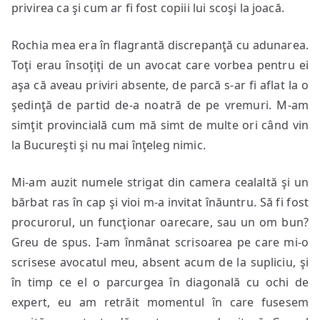
privirea ca şi cum ar fi fost copiii lui scoşi la joacă.
Rochia mea era în flagrantă discrepanţă cu adunarea.
Toţi erau însoţiţi de un avocat care vorbea pentru ei
aşa că aveau priviri absente, de parcă s-ar fi aflat la o
şedinţă de partid de-a noatră de pe vremuri. M-am
simţit provincială cum mă simt de multe ori când vin
la Bucureşti şi nu mai înţeleg nimic.
Mi-am auzit numele strigat din camera cealaltă şi un
bărbat ras în cap şi vioi m-a invitat înăuntru. Să fi fost
procurorul, un funcţionar oarecare, sau un om bun?
Greu de spus. I-am înmânat scrisoarea pe care mi-o
scrisese avocatul meu, absent acum de la supliciu, şi
în timp ce el o parcurgea în diagonală cu ochi de
expert, eu am retrăit momentul în care fusesem