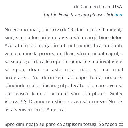
Vinovat
de Carmen Firan [USA]
în
for the English version please click
here
America
Nu era nici marţi, nici o zi de13, dar încă de dimineaţă
simţeam că lucrurile nu aveau să meargă bine deloc.
Avocatul m-a anunţat în ultimul moment că nu poate
veni cu mine la proces, un fleac, să nu-mi bat capul, o
să scap uşor dacă le repet întocmai ce mă învăţase el
să spun, doar că asta mi-a mărit şi mai mult
anxietatea. Nu dormisem aproape toată noaptea
gândindu-mă la ciocănaşul judecătorului care avea să
pocnească lemnul biroului său somptuos: Guilty!
Vinovat! Şi Dumnezeu ştie ce avea să urmeze. Nu de-
asta venisem eu în America.
Spre dimineaţă se pare că aţipisem totuşi. Se făcea că