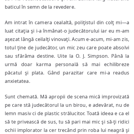
baticul în semn de la revedere.
Am intrat în camera cealaltă, poliţistul din colţ mi—a
luat citaţia şi i-a înmânat-o judecătorului iar eu m-am
aşezat lângă ceilalţi vinovaţi. Acum e-acum, mi-am zis,
totul ţine de judecător, un mic zeu care poate absolvi
sau sfărâma destine. Uite la O. J. Simpson. Până la
urmă doar karma personală să mai echilibreze
păcatul şi plata. Gând parazitar care mi-a readus
anxietatea.
Sunt chemată. Mă apropii de scena mică improvizată
pe care stă judecătorul la un birou, e adevărat, nu de
lemn masiv ci de plastic strălucitor. Toată ideea e ca el
să te privească de sus, tu să pari mai mic şi să-ţi ridici
ochii implorator la cer trecând prin roba lui neagră şi