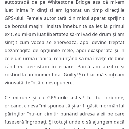
autostradă de pe Whitestone Bridge aşa că mi-am
luat inima în dinţi şi am ignorat un timp direcţiile
GPS-ului. Femeia autoritară din micul aparat sprijinit
de bordul maşinii insista înnebunită să ies la primul
exit, eu mi-am luat libertatea să-mi văd de drum şi am
simţit cum vocea se enervează, apoi devine treptat
dezamăgită de opţiunile mele, apoi exasperată şi în
cele din urmă ironică, renunţând să mă înveţe de bine
când eu persistam în eroare. Parcă am auzit-o şi
rostind la un moment dat Guilty! Şi chiar mă simţeam
vinovată de încă o nesupunere.
Ce minune şi cu GPS-urile astea! Te duc oriunde,
oricând, cineva îmi spunea că şi-ar fi găsit mormântul
părinţilor într-un cimitir punând adresa aleii pe care
fuseseră îngropaţi. Şi totuşi unde o să ajungem dacă