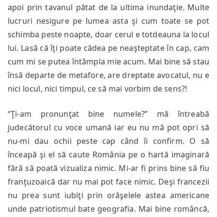
apoi prin tavanul pătat de la ultima inundaţie. Multe
lucruri nesigure pe lumea asta şi cum toate se pot
schimba peste noapte, doar cerul e totdeauna la locul
lui. Lasă că îţi poate cădea pe neaşteptate în cap, cam
cum mi se putea întâmpla mie acum. Mai bine să stau
însă departe de metafore, are dreptate avocatul, nu e
nici locul, nici timpul, ce să mai vorbim de sens?!
“Ţi-am pronunţat bine numele?” mă întreabă
judecătorul cu voce umană iar eu nu mă pot opri să
nu-mi dau ochii peste cap când îi confirm. O să
înceapă şi el să caute România pe o hartă imaginară
fără să poată vizualiza nimic. Mi-ar fi prins bine să fiu
franţuzoaică dar nu mai pot face nimic. Deşi francezii
nu prea sunt iubiţi prin orăşelele astea americane
unde patriotismul bate geografia. Mai bine româncă,