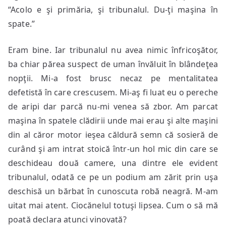
“Acolo e şi primăria, şi tribunalul. Du-ţi maşina în
spate.”
Eram bine. Iar tribunalul nu avea nimic înfricoşător,
ba chiar părea suspect de uman învăluit în blândeţea
nopţii. Mi-a fost brusc necaz pe mentalitatea
defetistă în care crescusem. Mi-aş fi luat eu o pereche
de aripi dar parcă nu-mi venea să zbor. Am parcat
maşina în spatele clădirii unde mai erau şi alte maşini
din al căror motor ieşea căldură semn că sosieră de
curând şi am intrat stoică într-un hol mic din care se
deschideau două camere, una dintre ele evident
tribunalul, odată ce pe un podium am zărit prin uşa
deschisă un bărbat în cunoscuta robă neagră. M-am
uitat mai atent. Ciocănelul totuşi lipsea. Cum o să mă
poată declara atunci vinovată?