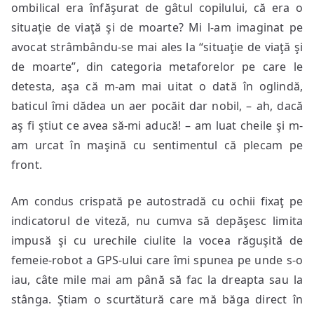
ombilical era înfăşurat de gâtul copilului, că era o
situaţie de viaţă şi de moarte? Mi l-am imaginat pe
avocat strâmbându-se mai ales la “situaţie de viaţă şi
de moarte”, din categoria metaforelor pe care le
detesta, aşa că m-am mai uitat o dată în oglindă,
baticul îmi dădea un aer pocăit dar nobil, – ah, dacă
aş fi ştiut ce avea să-mi aducă! – am luat cheile şi m-
am urcat în maşină cu sentimentul că plecam pe
front.
Am condus crispată pe autostradă cu ochii fixaţ pe
indicatorul de viteză, nu cumva să depăşesc limita
impusă şi cu urechile ciulite la vocea răguşită de
femeie-robot a GPS-ului care îmi spunea pe unde s-o
iau, câte mile mai am până să fac la dreapta sau la
stânga. Ştiam o scurtătură care mă băga direct în