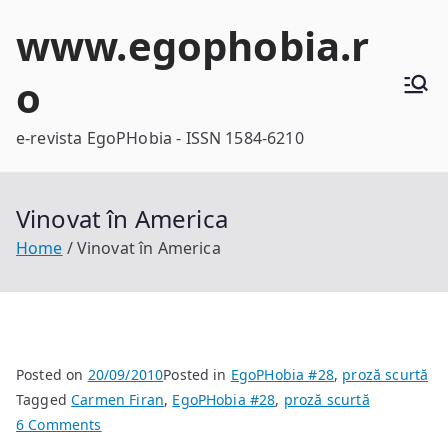
Skip
www.egophobia.r
to
content
o
e-revista EgoPHobia - ISSN 1584-6210
Vinovat în America
Home
Vinovat în America
Posted on
20/09/2010
Posted in
EgoPHobia #28
,
proză scurtă
Tagged
Carmen Firan
,
EgoPHobia #28
,
proză scurtă
on
6 Comments