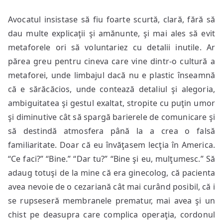
Avocatul insistase să fiu foarte scurtă, clară, fără să
dau multe explicaţii şi amănunte, şi mai ales să evit
metaforele ori să voluntariez cu detalii inutile. Ar
părea greu pentru cineva care vine dintr-o cultură a
metaforei, unde limbajul dacă nu e plastic înseamnă
că e sărăcăcios, unde contează detaliul şi alegoria,
ambiguitatea şi gestul exaltat, stropite cu puţin umor
şi diminutive cât să spargă barierele de comunicare şi
să destindă atmosfera până la a crea o falsă
familiaritate. Doar că eu învăţasem lecţia în America.
“Ce faci?” “Bine.” “Dar tu?” “Bine şi eu, mulţumesc.” Să
adaug totuşi de la mine că era ginecolog, că pacienta
avea nevoie de o cezariană cât mai curând posibil, că i
se rupseseră membranele prematur, mai avea şi un
chist pe deasupra care complica operaţia, cordonul