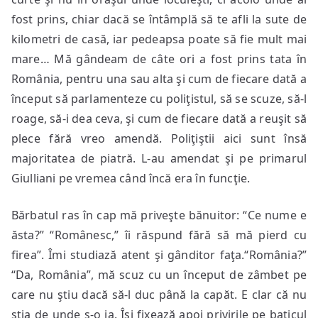
fost prins, chiar dacă se întâmplă să te afli la sute de
kilometri de casă, iar pedeapsa poate să fie mult mai
mare… Mă gândeam de câte ori a fost prins tata în
România, pentru una sau alta şi cum de fiecare dată a
început să parlamenteze cu poliţistul, să se scuze, să-l
roage, să-i dea ceva, şi cum de fiecare dată a reuşit să
plece fără vreo amendă. Poliţiştii aici sunt însă
majoritatea de piatră. L-au amendat şi pe primarul
Giulliani pe vremea când încă era în funcţie.
Bărbatul ras în cap mă priveşte bănuitor: “Ce nume e
ăsta?” “Românesc,” îi răspund fără să mă pierd cu
firea”. Îmi studiază atent şi gânditor faţa.“România?”
“Da, România”, mă scuz cu un început de zâmbet pe
care nu ştiu dacă să-l duc până la capăt. E clar că nu
ştia de unde s-o ia. Îşi fixează apoi privirile pe baticul