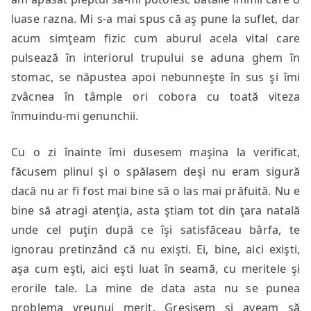
luase razna. Mi s-a mai spus că aş pune la suflet, dar
acum simţeam fizic cum aburul acela vital care
pulsează în interiorul trupului se aduna ghem în
stomac, se năpustea apoi nebunneşte în sus şi îmi
zvâcnea în tâmple ori cobora cu toată viteza
înmuindu-mi genunchii.
Cu o zi înainte îmi dusesem maşina la verificat,
făcusem plinul şi o spălasem deşi nu eram sigură
dacă nu ar fi fost mai bine să o las mai prăfuită. Nu e
bine să atragi atenţia, asta ştiam tot din ţara natală
unde cel puţin după ce îşi satisfăceau bârfa, te
ignorau pretinzând că nu exişti. Ei, bine, aici exişti,
aşa cum eşti, aici eşti luat în seamă, cu meritele şi
erorile tale. La mine de data asta nu se punea
problema vreunui merit. Greşisem şi aveam să