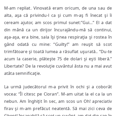
M-am repliat. Vinovată eram oricum, de una sau de
alta, aşa că privindu-l ca şi cum m-aş fi înecat şi îi
ceream ajutor, am scos primul sunet:”Gui…” El a dat
din mână ca un dirijor încurajându-mă să continui,
aşa-aşa, era bine, sala îşi ţinea respiraţia şi rostea în
gând odată cu mine: “Guilty!” am reuşit să scot
trimfătoare şi toată lumea a răsuflat uşurată.. “Du-te
acum la caserie, plăteşte 75 de dolari şi eşti liberă.”
Libertate? De la revoluţie cuvântul ăsta nu a mai avut
atâta semnificaţie.
La urmă judecătorul m-a privit în ochi şi a coborât
vocea: “Îl citesc pe Cioran”. M-am uitat la el ca la un
nebun. Am înghiţit în sec, am scos un Oh! apreciativ
firav şi m-am prefăcut neatentă. Să mai zici ceva de
Ghent! Incapabilă să scot un cuvânt, am dat din cap în