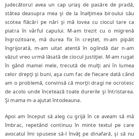
judecătorul avea un cap uriaş de pasăre de pradă,
stătea deasupra mea şi de la înalţimea biroului său
scotea flăcări pe nări şi mă lovea cu ciocul tare ca
piatra în vârful capului. M-am trezit cu o migrenă
îngrozitoare, mă durea fix în creştet, m-am pipăit
îngrijorată, m-am uitat atentă în oglindă dar n-am
văzut vreo urmă lăsată de ciocul justiţiei. M-am rugat
în gând mamei mele, trecută de mulţi ani în lumea
celor drepţi şi buni, aşa cum fac de fiecare dată când
am o problemă, convinsă că morţii dragi ne ocrotesc
de acolo unde încetează toate durerile şi întristarea.
Şi mama m-a ajutat întodeauna.
Apoi am început să aleg cu grijă în ce aveam să mă
îmbrac, repetând continuu în minte textul pe care
avocatul îmi spusese să-l învăţ pe dinafară, şi să nu