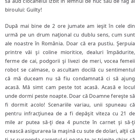
să aud ciocănelul izbit în lemnul de nuc sau de fag al
biroului: Guilty!
După mai bine de 2 ore jumate am ieşit în cele din
urmă pe un drum naţional cu dublu sens, cum sunt
ale noastre în România. Doar că era pustiu. Şerpuia
printre văi şi coline mioritice, dealuri împădurite,
ferme de cai, podgorii şi livezi de meri, vocea femeii
robot se calmase, o ascultam docilă cu sentimentul
că mă duceam nu să fiu condamnată ci să ajung
acasă. Mă simt cam peste tot acasă. Acasă e locul
unde dormi peste noapte. Doar că Doamne fereşte să
fi dormit acolo! Scenariile variau, unii spuneau că
pentru infracţiunea de a fi depăşit viteza cu 21 de
mile ar putea să-ţi dea 4 puncte în carnet şi să-ţi
crească asigurarea la maşină cu sute de dolari, alţii că
ţi-ar suspenda carnetul şi poate te-ar trimite chiar să