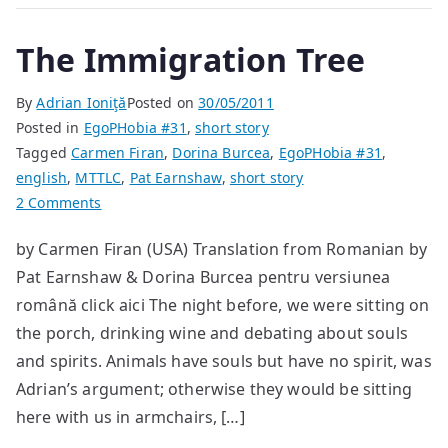
The Immigration Tree
By
Adrian Ioniţă
Posted on
30/05/2011
Posted in
EgoPHobia #31
,
short story
Tagged
Carmen Firan
,
Dorina Burcea
,
EgoPHobia #31
,
english
,
MTTLC
,
Pat Earnshaw
,
short story
on
2 Comments
The
by Carmen Firan (USA) Translation from Romanian by
Immigration
Pat Earnshaw & Dorina Burcea pentru versiunea
Tree
română click aici The night before, we were sitting on
the porch, drinking wine and debating about souls
and spirits. Animals have souls but have no spirit, was
Adrian’s argument; otherwise they would be sitting
here with us in armchairs, […]