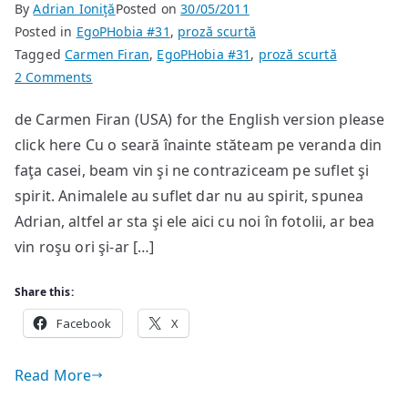
By
Adrian Ioniţă
Posted on
30/05/2011
Posted in
EgoPHobia #31
,
proză scurtă
Tagged
Carmen Firan
,
EgoPHobia #31
,
proză scurtă
on
2 Comments
Copacul
de Carmen Firan (USA) for the English version please
emigraţiei
click here Cu o seară înainte stăteam pe veranda din
faţa casei, beam vin şi ne contraziceam pe suflet şi
spirit. Animalele au suflet dar nu au spirit, spunea
Adrian, altfel ar sta şi ele aici cu noi în fotolii, ar bea
vin roşu ori şi-ar […]
Share this:
Facebook
X
Read More