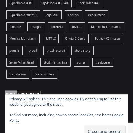
EgoPHobia #38
EgoPHobia #39-40
EgoPHobia #41
EgoPHobia #89/90
egoZaur
english
experiment
filosofie
imagini
interviu
invitat
Marius-Iulian Stancu
Monica Manolachi
MTTLC
Oliviu Crâznic
Patrick Călinescu
poezie
proză
proză scurtă
short story
Sorin-Mihai Grad
Studii fantastice
sumar
traducere
translation
Ștefan Bolea
Privacy & Cookies: This site uses cookies. By continuing to use this
website, you agree to their use.
To find out more, including how to control cookies, see here:
Cookie
Policy
Copyright © 2026
www.egophobia.ro
. Powered by
Zakra
and