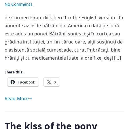
on
No Comments
Sărutul
de Carmen Firan click here for the English version În
poneiului
anumite azile de bătrâni din America o dată pe lună
este adus un ponei. Bătrânii sunt scoşi în curtea sau
grădina instituţiei, unii în cărucioare, alţii susţinuţi de
o asistentă socială cumsecade, curat îmbrăcaţi, bine
hrăniţi şi cu medicamentele luate la ore fixe, deşi […]
Share this:
Facebook
X
Read More
The kiss of the pony