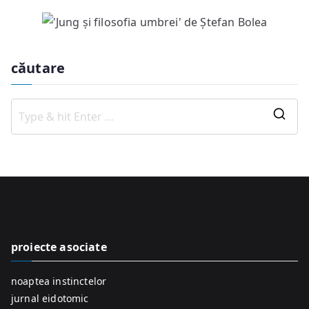
căutare
S
e
a
r
c
h
f
proiecte asociate
o
r
noaptea instinctelor
:
jurnal eidotomic