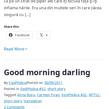
ca pe un strat de piper alb care îţi biciuia faţa şi îţi
inflama nările. Era una din multele seri în care zăcea
singură cu […]
Share this:
Facebook
X
Read More
Good morning darling
By
EgoPHobia
Posted on
30/09/2011
Posted in
EgoPHobia #32
,
short story
Tagged
Alina Roşu
,
Carmen Firan
,
EgoPHobia #32
,
MTTLC
,
short story
,
translation
on
2 Comments