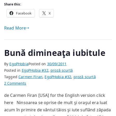
Share this:
Facebook
X
Read More
Bună dimineaţa iubitule
By
EgoPHobia
Posted on
30/09/2011
Posted in
EgoPHobia #32
,
proză scurtă
Tagged
Carmen Firan
,
EgoPHobia #32
,
proză scurtă
on
2 Comments
Bună
de Carmen Firan [USA] for the English version click
dimineaţa
here Ninsoarea se oprise de mult şi oraşul era luat
iubitule
acum în primire de vântul tăios şi iute suflând zăpada