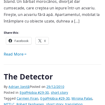
Island. Un bărbat morocănos, divorţat dar
cumsecade, care creştea un iepure într-un acvariu.
Fireşte, un acvariu fără apă. Apartamentul, mobilat la
întâmplare cu obiecte uzate, duhnea a […]
Share this:
Facebook
X
Read More
The Detector
By
Adrian Ioniţă
Posted on
29/12/2010
Posted in
EgoPHobia #29-30
,
short story
Tagged
Carmen Firan
,
EgoPHobia #29-30
,
Mirona Palas
,
MTTLC
,
Robert Fenhagen
,
short story
,
translation