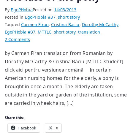
By
EgoPHobia
Posted on
14/03/2013
Posted in
EgoPHobia #37
,
short story
Tagged
Carmen Firan
,
Cristina Baciu
,
Dorothy McCarthy
,
EgoPHobia #37
,
MTTLC
,
short story
,
translation
on
2 Comments
The
by Carmen Firan translation from Romanian by
kiss
Dorothy McCarthy & Cristina Baciu [MTTLC student]
of
the
click aici pentru versiunea română In certain
pony
American nursing homes for the elderly, a pony is
brought in once a month. The elderly are taken
outside in the yard or garden of the institution, some
are carried in wheelchairs, […]
Share this:
Facebook
X