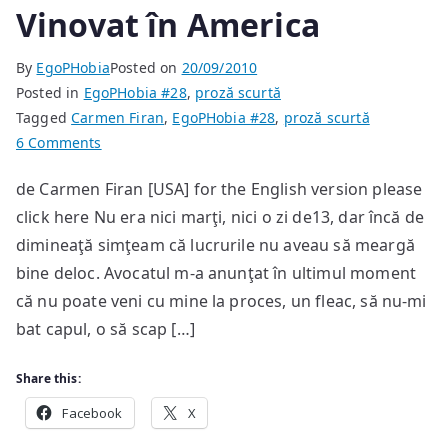
Vinovat în America
By
EgoPHobia
Posted on
20/09/2010
Posted in
EgoPHobia #28
,
proză scurtă
Tagged
Carmen Firan
,
EgoPHobia #28
,
proză scurtă
on
6 Comments
Vinovat
de Carmen Firan [USA] for the English version please
în
click here Nu era nici marţi, nici o zi de13, dar încă de
America
dimineaţă simţeam că lucrurile nu aveau să meargă
bine deloc. Avocatul m-a anunţat în ultimul moment
că nu poate veni cu mine la proces, un fleac, să nu-mi
bat capul, o să scap […]
Share this:
Facebook
X