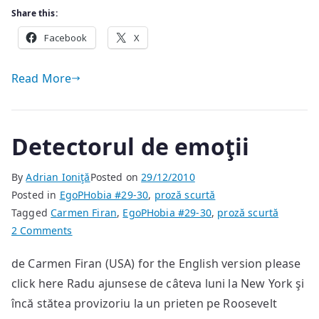
Share this:
Facebook
X
Read More
Detectorul de emoţii
By
Adrian Ioniţă
Posted on
29/12/2010
Posted in
EgoPHobia #29-30
,
proză scurtă
Tagged
Carmen Firan
,
EgoPHobia #29-30
,
proză scurtă
on
2 Comments
Detectorul
de Carmen Firan (USA) for the English version please
de
click here Radu ajunsese de câteva luni la New York şi
emoţii
încă stătea provizoriu la un prieten pe Roosevelt