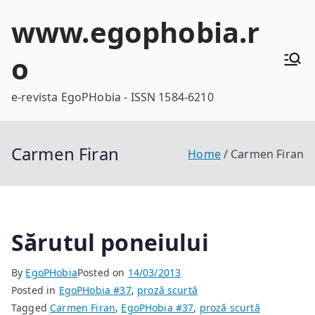
Skip
www.egophobia.r
to
content
o
e-revista EgoPHobia - ISSN 1584-6210
Carmen Firan
Home
Carmen Firan
Sărutul poneiului
By
EgoPHobia
Posted on
14/03/2013
Posted in
EgoPHobia #37
,
proză scurtă
Tagged
Carmen Firan
,
EgoPHobia #37
,
proză scurtă