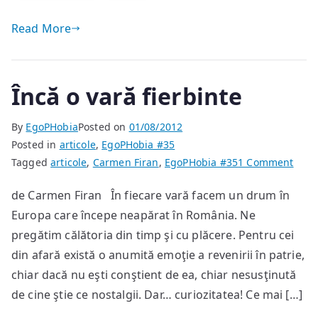
Read More
Încă o vară fierbinte
By
EgoPHobia
Posted on
01/08/2012
Posted in
articole
,
EgoPHobia #35
on
Tagged
articole
,
Carmen Firan
,
EgoPHobia #35
1 Comment
Încă
de Carmen Firan În fiecare vară facem un drum în
o
Europa care începe neapărat în România. Ne
vară
fierb
pregătim călătoria din timp şi cu plăcere. Pentru cei
din afară există o anumită emoţie a revenirii în patrie,
chiar dacă nu eşti conştient de ea, chiar nesusţinută
de cine ştie ce nostalgii. Dar… curiozitatea! Ce mai […]