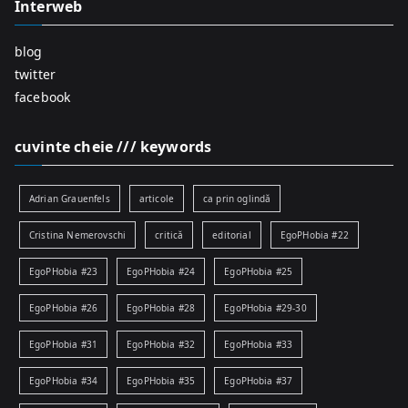
Interweb
blog
twitter
facebook
cuvinte cheie /// keywords
Adrian Grauenfels
articole
ca prin oglindă
Cristina Nemerovschi
critică
editorial
EgoPHobia #22
EgoPHobia #23
EgoPHobia #24
EgoPHobia #25
EgoPHobia #26
EgoPHobia #28
EgoPHobia #29-30
EgoPHobia #31
EgoPHobia #32
EgoPHobia #33
EgoPHobia #34
EgoPHobia #35
EgoPHobia #37