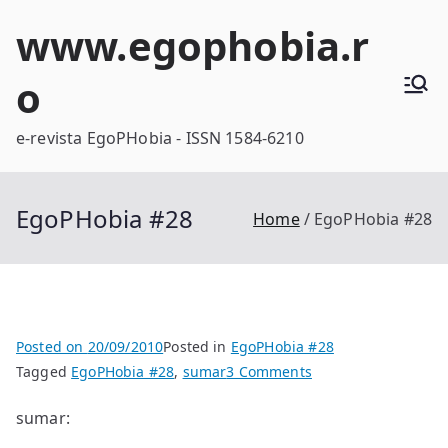
Skip
www.egophobia.r
to
content
o
e-revista EgoPHobia - ISSN 1584-6210
EgoPHobia #28
Home
EgoPHobia #28
Posted on
20/09/2010
Posted in
EgoPHobia #28
on
Tagged
EgoPHobia #28
,
sumar
3 Comments
EgoPHobia
sumar:
#28