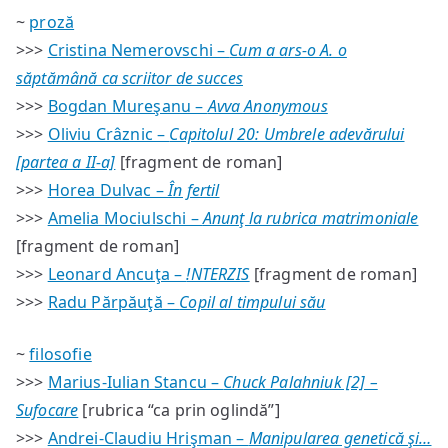
~
proză
>>>
Cristina Nemerovschi –
Cum a ars-o A. o
săptămână ca scriitor de succes
>>>
Bogdan Mureşanu –
Avva Anonymous
>>>
Oliviu Crâznic –
Capitolul 20: Umbrele adevărului
[partea a II-a]
[fragment de roman]
>>>
Horea Dulvac –
În fertil
>>>
Amelia Mociulschi –
Anunţ la rubrica matrimoniale
[fragment de roman]
>>>
Leonard Ancuţa –
!NTERZIS
[fragment de roman]
>>>
Radu Părpăuţă –
Copil al timpului său
~
filosofie
>>>
Marius-Iulian Stancu –
Chuck Palahniuk [2] –
Sufocare
[rubrica “ca prin oglindă”]
>>>
Andrei-Claudiu Hrişman –
Manipularea genetică şi…