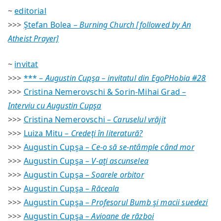
~
editorial
>>>
Ştefan Bolea –
Burning Church [followed by An
Atheist Prayer]
~
invitat
>>>
*** –
Augustin Cupşa – invitatul din EgoPHobia #28
>>>
Cristina Nemerovschi & Sorin-Mihai Grad –
Interviu cu Augustin Cupşa
>>>
Cristina Nemerovschi –
Caruselul vrăjit
>>>
Luiza Mitu –
Credeţi în literatură?
>>>
Augustin Cupşa –
Ce-o să se-ntâmple când mor
>>>
Augustin Cupşa –
V-aţi ascunselea
>>>
Augustin Cupşa –
Soarele orbitor
>>>
Augustin Cupşa –
Răceala
>>>
Augustin Cupşa –
Profesorul Bumb şi macii suedezi
>>>
Augustin Cupşa –
Avioane de război