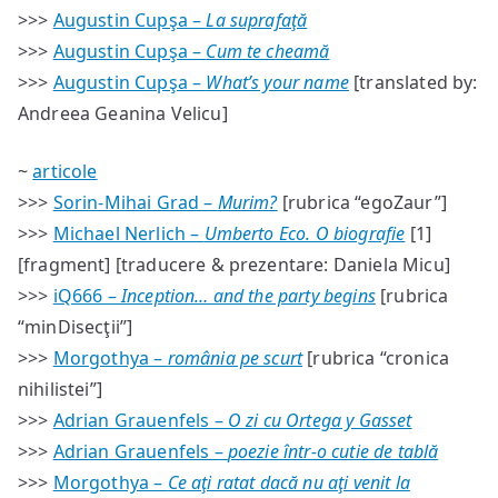
>>>
Augustin Cupşa –
La suprafaţă
>>>
Augustin Cupşa –
Cum te cheamă
>>>
Augustin Cupşa –
What’s your name
[translated by:
Andreea Geanina Velicu]
~
articole
>>>
Sorin-Mihai Grad –
Murim?
[rubrica “egoZaur”]
>>>
Michael Nerlich –
Umberto Eco. O biografie
[1]
[fragment] [traducere & prezentare: Daniela Micu]
>>>
iQ666 –
Inception… and the party begins
[rubrica
“minDisecţii”]
>>>
Morgothya –
românia pe scurt
[rubrica “cronica
nihilistei”]
>>>
Adrian Grauenfels –
O zi cu Ortega y Gasset
>>>
Adrian Grauenfels –
poezie într-o cutie de tablă
>>>
Morgothya –
Ce aţi ratat dacă nu aţi venit la