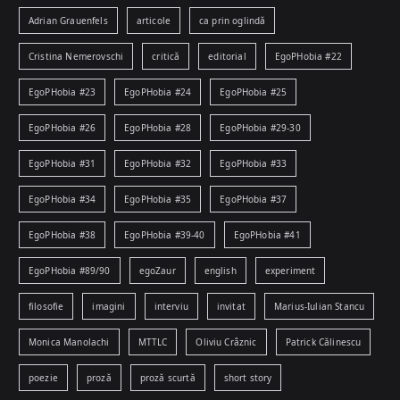
Adrian Grauenfels
articole
ca prin oglindă
Cristina Nemerovschi
critică
editorial
EgoPHobia #22
EgoPHobia #23
EgoPHobia #24
EgoPHobia #25
EgoPHobia #26
EgoPHobia #28
EgoPHobia #29-30
EgoPHobia #31
EgoPHobia #32
EgoPHobia #33
EgoPHobia #34
EgoPHobia #35
EgoPHobia #37
EgoPHobia #38
EgoPHobia #39-40
EgoPHobia #41
EgoPHobia #89/90
egoZaur
english
experiment
filosofie
imagini
interviu
invitat
Marius-Iulian Stancu
Monica Manolachi
MTTLC
Oliviu Crâznic
Patrick Călinescu
poezie
proză
proză scurtă
short story