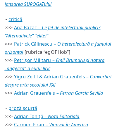
lansarea SUROGATului
~
critică
>>>
Ana Bazac –
Ce fel de intelectuali publici?
“Alternativele” “elitei”
>>>
Patrick Călinescu –
O heterolectură a fumului
orizontal
[rubrica “egOPHob”]
>>>
Petrişor Militaru –
Emil Brumaru şi natura
„angelică” a eului liric
>>>
Yigru Zeltil & Adrian Grauenfels –
Convorbiri
despre arta secolului XXI
>>>
Adrian Grauenfels –
Ferran Garcia Sevilla
~
proză scurtă
>>>
Adrian Ioniţă –
Notă Editorială
>>>
Carmen Firan –
Vinovat în America