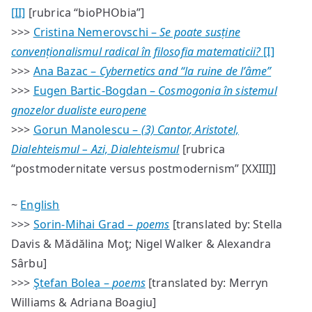
[II]
[rubrica “bioPHObia”]
>>>
Cristina Nemerovschi –
Se poate susține
convenționalismul radical în filosofia matematicii?
[I]
>>>
Ana Bazac –
Cybernetics and “la ruine de l’âme”
>>>
Eugen Bartic-Bogdan –
Cosmogonia în sistemul
gnozelor dualiste europene
>>>
Gorun Manolescu –
(3) Cantor, Aristotel,
Dialehteismul – Azi, Dialehteismul
[rubrica
“postmodernitate versus postmodernism” [XXIII]]
~
English
>>>
Sorin-Mihai Grad –
poems
[translated by: Stella
Davis & Mădălina Moţ; Nigel Walker & Alexandra
Sârbu]
>>>
Ştefan Bolea –
poems
[translated by: Merryn
Williams & Adriana Boagiu]