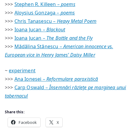
>>>
Stephen R. Killeen –
poems
>>>
Aloysius Gonzaga –
poems
>>>
Chris Tanasescu –
Heavy Metal Poem
>>>
Ioana Jucan –
Blackout
>>>
Ioana Jucan –
The Bottle and the Fly
>>>
Mădălina Stănescu –
American innocence vs.
European vice in Henry James’ Daisy Miller
~
experiment
>>>
Ana Ionesei –
Reformulare paroxistică
>>>
Carp Oswald –
Însemnări răzleţe pe marginea unui
tabernacul
Share this:
Facebook
X