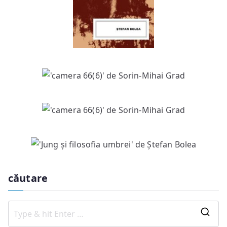
căutare
S