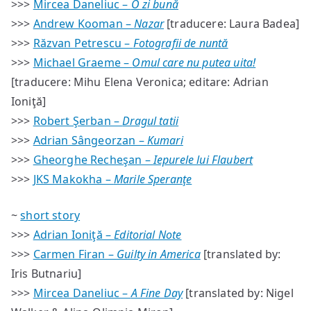
>>>
Mircea Daneliuc –
O zi bună
>>>
Andrew Kooman –
Nazar
[traducere: Laura Badea]
>>>
Răzvan Petrescu –
Fotografii de nuntă
>>>
Michael Graeme –
Omul care nu putea uita!
[traducere: Mihu Elena Veronica; editare: Adrian
Ioniţă]
>>>
Robert Şerban –
Dragul tatii
>>>
Adrian Sângeorzan –
Kumari
>>>
Gheorghe Recheşan –
Iepurele lui Flaubert
>>>
JKS Makokha –
Marile Speranţe
~
short story
>>>
Adrian Ioniţă –
Editorial Note
>>>
Carmen Firan –
Guilty in America
[translated by:
Iris Butnariu]
>>>
Mircea Daneliuc –
A Fine Day
[translated by: Nigel