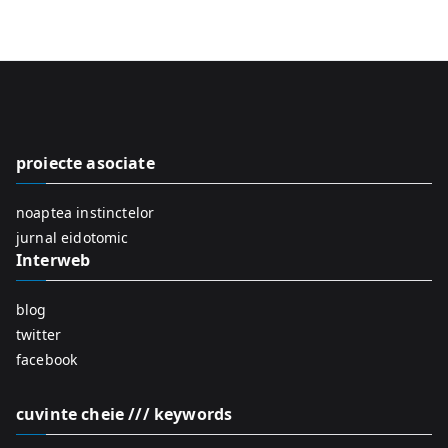
e
a
r
c
h
f
proiecte asociate
o
r
noaptea instinctelor
:
jurnal eidotomic
Interweb
blog
twitter
facebook
cuvinte cheie /// keywords