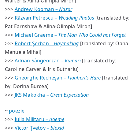
Walker & Alina-Olimpia Miron]
>>>
Andrew Kooman –
Nazar
>>>
Răzvan Petrescu –
Wedding Photos
[translated by:
Pat Earnshaw & Alina-Olimpia Miron]
>>>
Michael Graeme –
The Man Who Could not Forget
>>>
Robert Şerban –
Haymaking
[translated by: Oana-
Manuela Mihai]
>>>
Adrian Sângeorzan –
Kumari
[translated by:
Caroline Carver & Iris Butnariu]
>>>
Gheorghe Recheşan –
Flaubert’s Hare
[translated
by: Dorina Burcea]
>>>
JKS Makokha –
Great Expectation
~
poezie
>>>
Iulia Militaru –
poeme
>>>
Victor Ţvetov –
bioxid