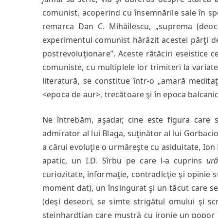
deţinut
comunist, acoperind cu însemnările sale în spec
remarca Dan C. Mihăilescu, „suprema (deoca
experimentul comunist hărăzit acestei părţi de 
postrevoluţionare”. Aceste rătăciri eseistice 
comuniste, cu multiplele lor trimiteri la variate l
literatură, se constitue într-o „amară medit
<epoca de aur>, trecătoare şi în epoca balcanică
Ne întrebăm, aşadar, cine este figura care 
admirator al lui Blaga, suţinător al lui Gorbaci
a cărui evoluţie o urmăreşte cu asiduitate, Ion
apatic, un I.D. Sîrbu pe care l-a cuprins
ur
curiozitate, informaţie, contradicţie şi opinie 
moment dat), un însingurat şi un tăcut care se
(deşi deseori, se simte strigătul omului şi scr
steinhardtian care mustră cu ironie un popor