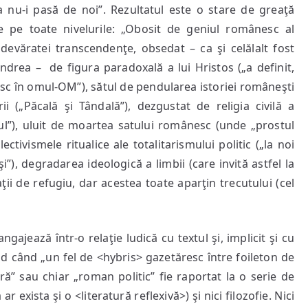
 nu-i pasă de noi”. Rezultatul este o stare de greaţă
de pe toate nivelurile: „Obosit de geniul românesc al
devăratei transcendenţe, obsedat – ca şi celălalt fost
andrea – de figura paradoxală a lui Hristos („a definit,
iesc în omul-OM”), sătul de pendularea istoriei româneşti
ii („Păcală şi Tândală”), dezgustat de religia civilă a
dul”), uluit de moartea satului românesc (unde „prostul
ectivismele ritualice ale totalitarismului politic („la noi
), degradarea ideologică a limbii (care invită astfel la
ţii de refugiu, dar acestea toate aparţin trecutului (cel
ngajează într-o relaţie ludică cu textul şi, implicit şi cu
fiind când „un fel de <hybris> gazetăresc între foileton de
ră” sau chiar „roman politic” fie raportat la o serie de
ar exista şi o <literatură reflexivă>) şi nici filozofie. Nici