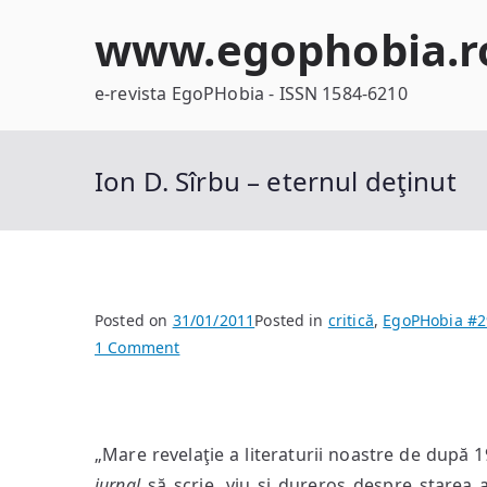
Skip
www.egophobia.r
to
content
e-revista EgoPHobia - ISSN 1584-6210
Ion D. Sîrbu – eternul deţinut
Posted on
31/01/2011
Posted in
critică
,
EgoPHobia #2
on
1 Comment
Ion
D.
Sîrbu
„Mare revelaţie a literaturii noastre de după 1
–
eternul
jurnal
să scrie, viu şi dureros despre starea 