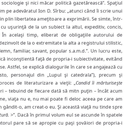
ci sociologie şi nici măcar politică gazetărească”. Spaţiul
rim pe adevăratul Ion D. Sîrbu: „atunci când îi scrie unui
in plin libertatea ameţitoare a exprimării. Se simte, într-
cu uşurinţă de la un subiect la altul, expeditiv, concis,
În acelaşi timp, eliberat de obligaţiile autorului de
ezinvolt de la o extremitate la alta a registrului stilistic,
solemn, familiar, savant, popular s.a.m.d.”. Un lucru este,
că inconştientă faţă de propria-i subiectivitate, evitând
-se. Astfel, se explică dialogurile în care se angajează cu
sto, personajul din „Lupul şi catedrala”), precum şi
roces de literaturizare a vieţii: „
Candid îi mărturiseşte
ri – tebuind de fiecare dată să mitn puţin – încât acum
ine, viaţa nu e, nu mai poate fi deloc aceea pe care am
m gândit-o, am creat-o eu. Şi această viaţă nu tinde spre
tură.
>”. Dacă în primul volum eul se ascunde în spatele
autorul pare să se apropie cu paşi şovăiori de propria-i