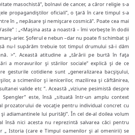
itate masochistă”, bolnavi de cancer, a căror religie s-a
le propagandiştilor oficiali”, o ţară în care timpul s-a
ă intre în „ nepăsare şi nemişcare cosmică”. Poate cea mai
Vasile” : „<Maşina asta a noastră – îmi vorbeşte în dodii
ici marş-arier. Şoferul e nebun –dar nu poate fi schimbat şi
a să nu-l supărăm trebuie tot timpul drumului să-i dăm
nă. >”. Această atitudine a „târârii pe burtă în faţa
ri a moravurilor şi stărilor sociale” explică şi de ce
are gesturile cotidiene sunt „generalizarea bacşişului,
şilor, a scimenilor şi ienicerilor, mazilirea şi căftănirea,
 sultanei valide etc ”. Această „viziune pesimistă despre
in Spengler” este, însă „situată într-un amplu context
 al prozatorului de vocaţie pentru individual concret cu
le şi adiamantinele lui purităţi”. În cel de-al doilea volum
l însă nici acesta nu reprezintă salvarea căci pentru
r „ Istoria (care e Timpul oamenilor şi al omenirii) se