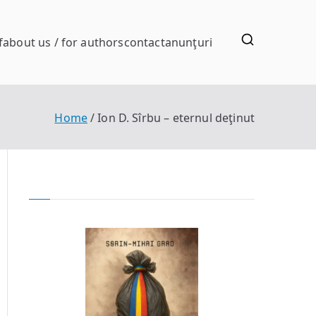
f
about us / for authors
contact
anunţuri
Home
Ion D. Sîrbu – eternul deţinut