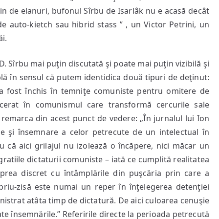
lin de elanuri, bufonul Sîrbu de Isarlâk nu e acasă decât
de auto-kietch sau hibrid stass ” , un Victor Petrini, un
ăi.
.D. Sîrbu mai puţin discutată şi poate mai puţin vizibilă şi
lă în sensul că putem identidica două tipuri de deţinut:
e a fost închis în temniţe comuniste pentru omitere de
arcerat în comunismul care transformă cercurile sale
 remarca din acest punct de vedere: „În jurnalul lui Ion
e şi însemnare a celor petrecute de un intelectual în
u că aici grilajul nu izolează o încăpere, nici măcar un
ratiile dictaturii comuniste – iată ce cumplită realitatea
 prea discret cu întâmplările din puşcăria prin care a
opriu-zisă este numai un reper în înţelegerea detenţiei
nistrat atâta timp de dictatură. De aici culoarea cenuşie
te însemnările.” Referirile directe la perioada petrecută