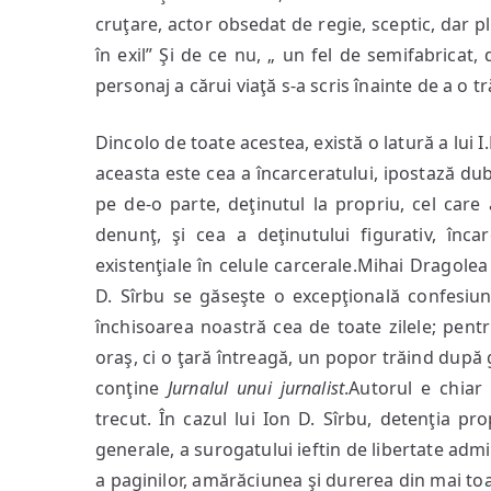
cruţare, actor obsedat de regie, sceptic, dar p
în exil” Şi de ce nu, „ un fel de semifabricat, 
personaj a cărui viaţă s-a scris înainte de a o tr
Dincolo de toate acestea, există o latură a lui I
aceasta este cea a încarceratului, ipostază dub
pe de-o parte, deţinutul la propriu, cel car
denunţ, şi cea a deţinutului figurativ, înc
existenţiale în celule carcerale.Mihai Dragolea
D. Sîrbu se găseşte o excepţională confesiun
închisoarea noastră cea de toate zilele; pentr
oraş, ci o ţară întreagă, un popor trăind după g
conţine
Jurnalul unui jurnalist
.Autorul e chiar
trecut. În cazul lui Ion D. Sîrbu, detenţia pr
generale, a surogatului ieftin de libertate admi
a paginilor, amărăciunea şi durerea din mai toa