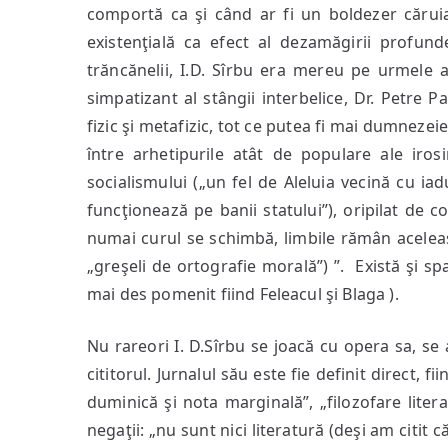
comportă ca şi când ar fi un boldezer căruia
existenţială ca efect al dezamăgirii profun
trăncănelii, I.D. Sîrbu era mereu pe urmele a
simpatizant al stângii interbelice, Dr. Petre P
fizic şi metafizic, tot ce putea fi mai dumneze
între arhetipurile atât de populare ale irosir
socialismului („un fel de Aleluia vecină cu ia
funcţionează pe banii statului”), oripilat de col
numai curul se schimbă, limbile rămân aceleaşi”
„greşeli de ortografie morală”) ”. Există şi spa
mai des pomenit fiind Feleacul şi Blaga ).
Nu rareori I. D.Sîrbu se joacă cu opera sa, se a
cititorul. Jurnalul său este fie definit direct, 
duminică şi nota marginală”, „filozofare litera
negaţii: „nu sunt nici literatură (deşi am citit că 