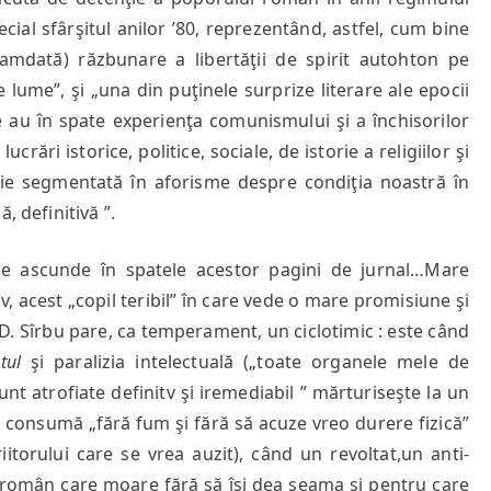
ial sfârşitul anilor ’80, reprezentând, astfel, cum bine
mdată) răzbunare a libertăţii de spirit autohton pe
lume”, şi „una din puţinele surprize literare ale epocii
ce au în spate experienţa comunismului şi a închisorilor
ucrări istorice, politice, sociale, de istorie a religiilor şi
aţie segmentată în aforisme despre condiţia noastră în
, definitivă ”.
se ascunde în spatele acestor pagini de jurnal…Mare
ov, acest „copil teribil” în care vede o mare promisiune şi
 D. Sîrbu pare, ca temperament, un ciclotimic : este când
âtul
şi paralizia intelectuală („toate organele mele de
sunt atrofiate definitv şi iremediabil ” mărturiseşte la un
 consumă „fără fum şi fără să acuze vreo durere fizică”
iitorului care se vrea auzit), când un revoltat,un anti-
 român care moare fără să îşi dea seama şi pentru care