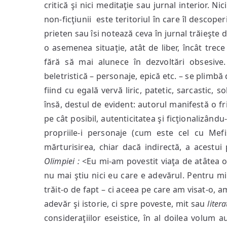
critică şi nici meditaţie sau jurnal interior. Ni
non-ficţiunii este teritoriul în care îl descope
prieten sau îsi notează ceva în jurnal trăieşte d
o asemenea situaţie, atât de liber, încât trece 
fără să mai alunece în dezvoltări obsesive. 
beletristică – personaje, epică etc. – se plimbă d
fiind cu egală vervă liric, patetic, sarcastic, 
însă, destul de evident: autorul manifestă o fri
pe cât posibil, autenticitatea şi ficţionalizându
propriile-i personaje (cum este cel cu Mefi
mărturisirea, chiar dacă indirectă, a acestui p
Olimpiei :
<Eu mi-am povestit viaţa de atâtea o
nu mai ştiu nici eu care e adevărul. Pentru m
trăit-o de fapt – ci aceea pe care am visat-o, a
adevăr şi istorie, ci spre poveste, mit sau
litera
consideraţiilor eseistice, în al doilea volum 