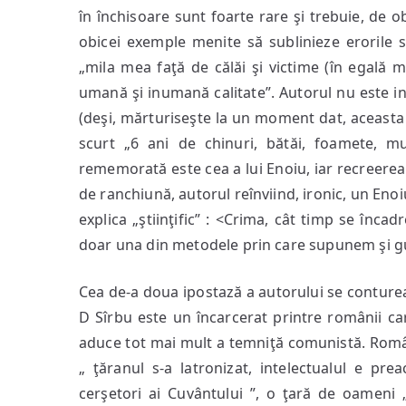
în închisoare sunt foarte rare şi trebuie, de ob
obicei exemple menite să sublinieze erorile 
„mila mea faţă de călăi şi victime (în egală
umană şi inumană calitate”. Autorul nu este in
(deşi, mărturiseşte la un moment dat, aceasta e
scurt „6 ani de chinuri, bătăi, foamete, mu
rememorată este cea a lui Enoiu, iar recreerea
de ranchiună, autorul reînviind, ironic, un Enoi
explica „ştiinţific” : <Crima, cât timp se încad
doar una din metodele prin care supunem şi 
Cea de-a doua ipostază a autorului se contureaz
D Sîrbu este un încarcerat printre românii car
aduce tot mai mult a temniţă comunistă. Rom
„ ţăranul s-a latronizat, intelectualul e prea
cerşetori ai Cuvântului ”, o ţară de oameni „ca