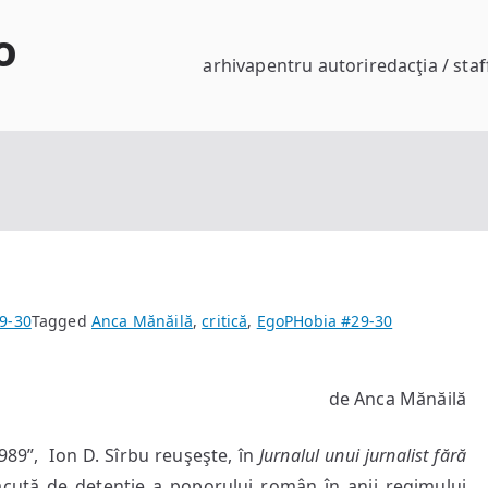
o
arhiva
pentru autori
redacţia / staf
9-30
Tagged
Anca Mănăilă
,
critică
,
EgoPHobia #29-30
de Anca Mănăilă
989”, Ion D. Sîrbu reuşeşte, în
Jurnalul unui jurnalist fără
acută de detenţie a poporului român în anii regimului