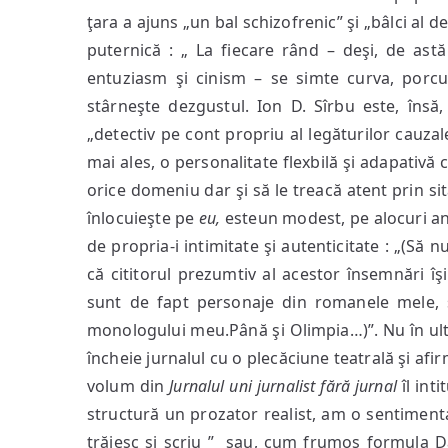
ţara a ajuns „un bal schizofrenic” şi „bâlci al d
puternică : „ La fiecare rând – deşi, de astă
entuziasm şi cinism – se simte curva, porcu
stârneşte dezgustul. Ion D. Sîrbu este, însă,
„detectiv pe cont propriu al legăturilor cauzale
mai ales, o personalitate flexbilă şi adapativă 
orice domeniu dar şi să le treacă atent prin si
înlocuieşte pe
eu,
esteun modest, pe alocuri antis
de propria-i intimitate şi autenticitate : „(Să 
că cititorul prezumtiv al acestor însemnări 
sunt de fapt personaje din romanele mele, si
monologului meu.Până şi Olimpia…)”. Nu în ultim
încheie jurnalul cu o plecăciune teatrală şi afi
volum din
Jurnalul uni jurnal
ist fără jurnal
îl inti
structură un prozator realist, am o sentimenta
trăiesc şi scriu ” sau, cum frumos formula Dan