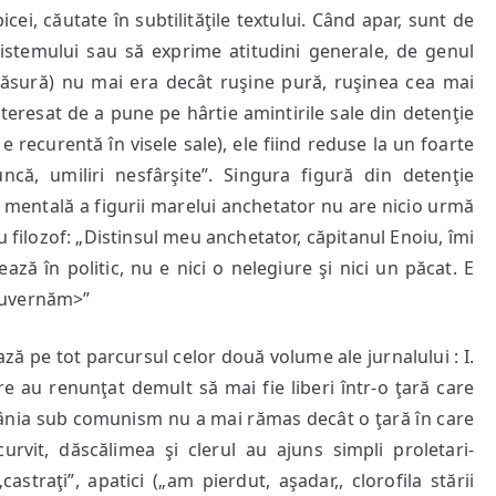
icei, căutate în subtilităţile textului. Când apar, sunt de
sistemului sau să exprime atitudini generale, de genul
 măsură) nu mai era decât ruşine pură, ruşinea cea mai
teresat de a pune pe hârtie amintirile sale din detenţie
 recurentă în visele sale), ele fiind reduse la un foarte
ncă, umiliri nesfârşite”. Singura figură din detenţie
 mentală a figurii marelui anchetator nu are nicio urmă
u filozof: „Distinsul meu anchetator, căpitanul Enoiu, îmi
rează în politic, nu e nici o nelegiure şi nici un păcat. E
guvernăm>”
ă pe tot parcursul celor două volume ale jurnalului : I.
e au renunţat demult să mai fie liberi într-o ţară care
ânia sub comunism nu a mai rămas decât o ţară în care
curvit, dăscălimea şi clerul au ajuns simpli proletari-
straţi”, apatici („am pierdut, aşadar,, clorofila stării