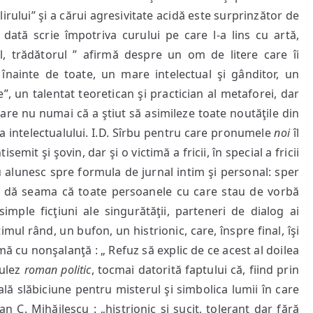
elirului” şi a cărui agresivitate acidă este surprinzător de
 dată scrie împotriva curului pe care l-a lins cu artă,
l, trădătorul ” afirmă despre un om de litere care îi
 înainte de toate, un mare intelectual şi gânditor, un
”, un talentat teoretican şi practician al metaforei, dar
care nu numai că a ştiut să asimileze toate noutăţile din
ta intelectualului. I.D. Sîrbu pentru care pronumele
noi
îl
emit şi şovin, dar şi o victimă a fricii, în special a fricii
nu alunesc spre formula de jurnal intim şi personal: sper
îşi dă seama că toate persoanele cu care stau de vorbă
mple ficţiuni ale singurătăţii, parteneri de dialog ai
ul rând, un bufon, un histrionic, care, înspre final, îşi
rmă cu nonşalanţă : „ Refuz să explic de ce acest al doilea
tulez
roman politic
, tocmai datorită faptului că, fiind prin
lă slăbiciune pentru misterul şi simbolica lumii în care
 C. Mihăilescu : „histrionic şi sucit, tolerant dar fără