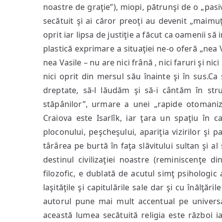
noastre de graţie”), miopi, pătrunşi de o „pasiv
secătuit şi ai căror preoţi au devenit „maimuţe
oprit iar lipsa de justiţie a făcut ca oamenii s
plastică exprimare a situaţiei ne-o oferă „nea 
nea Vasile – nu are nici frână , nici faruri şi n
nici oprit din mersul său înainte şi în sus.C
dreptate, să-l lăudăm şi să-i cântăm în stru
stăpânilor”, urmare a unei „rapide otomaniză
Craiova este Isarlîk, iar ţara un spaţiu în c
ploconului, peşcheşului, apariţia vizirilor şi pa
târârea pe burtă în faţa slăvitului sultan şi al
destinul civilizaţiei noastre (reminiscenţe d
filozofic, e dublată de acutul simţ psihologic
laşităţile şi capitulările sale dar şi cu înălţări
autorul pune mai mult accentual pe universa
această lumea secătuită religia este război ia